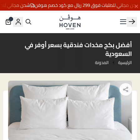
 مجاني للطلبات فوق 299 ريال مع كود خصم هوفن
شحن مجاني للطلبات فوق 299 ريال 
٠
مفارش هوڤن
أفضل بكج مخدات فندقية بسعر أوفر في
السعودية
الرئيسية
المدونة