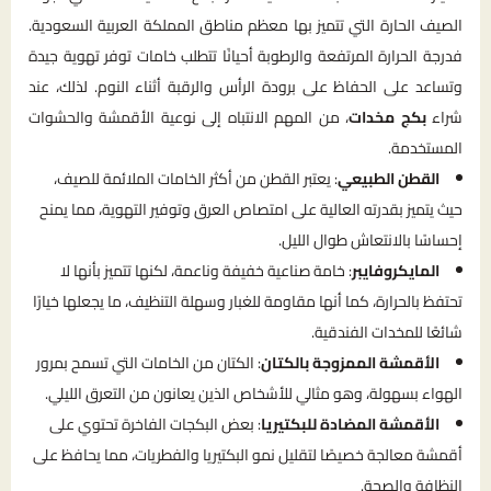
الصيف الحارة التي تتميز بها معظم مناطق المملكة العربية السعودية.
فدرجة الحرارة المرتفعة والرطوبة أحيانًا تتطلب خامات توفر تهوية جيدة
وتساعد على الحفاظ على برودة الرأس والرقبة أثناء النوم. لذلك، عند
شراء
بكج مخدات
، من المهم الانتباه إلى نوعية الأقمشة والحشوات
المستخدمة.
القطن الطبيعي
: يعتبر القطن من أكثر الخامات الملائمة للصيف،
حيث يتميز بقدرته العالية على امتصاص العرق وتوفير التهوية، مما يمنح
إحساسًا بالانتعاش طوال الليل.
المايكروفايبر
: خامة صناعية خفيفة وناعمة، لكنها تتميز بأنها لا
تحتفظ بالحرارة، كما أنها مقاومة للغبار وسهلة التنظيف، ما يجعلها خيارًا
شائعًا للمخدات الفندقية.
الأقمشة الممزوجة بالكتان
: الكتان من الخامات التي تسمح بمرور
الهواء بسهولة، وهو مثالي للأشخاص الذين يعانون من التعرق الليلي.
الأقمشة المضادة للبكتيريا
: بعض البكجات الفاخرة تحتوي على
أقمشة معالجة خصيصًا لتقليل نمو البكتيريا والفطريات، مما يحافظ على
النظافة والصحة.