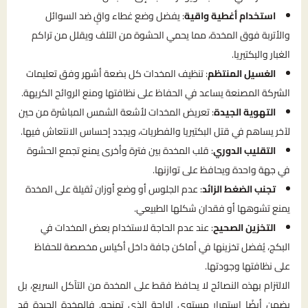
استخدام أغطية واقية
: يفضل وضع غطاء واقٍ ضد السوائل
والأتربة فوق المخدة، مما يحمي الحشوة من التلف ويقلل من تراكم
الغبار والبكتيريا.
الغسيل المنتظم
: تنظيف المخدات كل بضعة أشهر وفق تعليمات
الشركة المصنعة يساعد في الحفاظ على نظافتها ومنع الروائح الكريهة.
التهوية الجيدة
: تعريض المخدات لأشعة الشمس المباشرة من حين
لآخر يساهم في قتل البكتيريا والفطريات، ويجدد إحساس الانتعاش فيها.
التقليب الدوري
: قلب المخدة بين فترة وأخرى يمنع تجمع الحشوة
في جهة واحدة ويحافظ على توازنها.
تجنب الضغط الزائد
: عدم الجلوس أو وضع أوزان ثقيلة على المخدة
يمنع تشوهها أو فقدان شكلها الطبيعي.
التخزين الصحيح
: عند عدم الحاجة لاستخدام بعض المخدات في
البكج، يُفضل تخزينها في أماكن جافة داخل أكياس مخصصة للحفاظ
على نظافتها وجودتها.
الالتزام بهذه النصائح لا يحافظ فقط على المخدة من التآكل السريع، بل
يضمن أيضًا استمرار مستوى الراحة الذي تمنحه. فالمخدة الجيدة قد