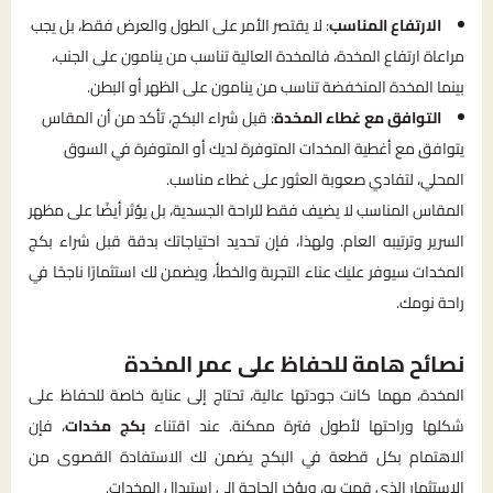
الارتفاع المناسب
: لا يقتصر الأمر على الطول والعرض فقط، بل يجب
مراعاة ارتفاع المخدة، فالمخدة العالية تناسب من ينامون على الجنب،
بينما المخدة المنخفضة تناسب من ينامون على الظهر أو البطن.
التوافق مع غطاء المخدة
: قبل شراء البكج، تأكد من أن المقاس
يتوافق مع أغطية المخدات المتوفرة لديك أو المتوفرة في السوق
المحلي، لتفادي صعوبة العثور على غطاء مناسب.
المقاس المناسب لا يضيف فقط للراحة الجسدية، بل يؤثر أيضًا على مظهر
السرير وترتيبه العام. ولهذا، فإن تحديد احتياجاتك بدقة قبل شراء بكج
المخدات سيوفر عليك عناء التجربة والخطأ، ويضمن لك استثمارًا ناجحًا في
راحة نومك.
نصائح هامة للحفاظ على عمر المخدة
المخدة، مهما كانت جودتها عالية، تحتاج إلى عناية خاصة للحفاظ على
شكلها وراحتها لأطول فترة ممكنة. عند اقتناء
بكج مخدات
، فإن
الاهتمام بكل قطعة في البكج يضمن لك الاستفادة القصوى من
الاستثمار الذي قمت به، ويؤخر الحاجة إلى استبدال المخدات.