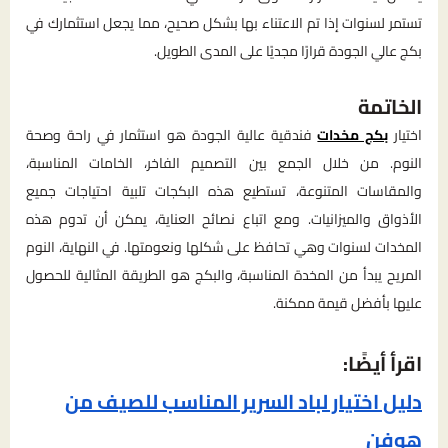
تستمر لسنوات إذا تم الاعتناء بها بشكل صحيح، مما يجعل استثمارك في
بكج عالي الجودة قرارًا مجديًا على المدى الطويل.
الخاتمة
اختيار
بكج مخدات
فندقية عالية الجودة هو استثمار في راحة وصحة
النوم. من خلال الجمع بين التصميم الفاخر، الخامات المناسبة،
والمقاسات المتنوعة، تستطيع هذه البكجات تلبية احتياجات جميع
الأذواق والميزانيات. ومع اتباع نصائح العناية، يمكن أن تدوم هذه
المخدات لسنوات وهي تحافظ على شكلها ونعومتها. في النهاية، النوم
المريح يبدأ من المخدة المناسبة، والبكج هو الطريقة المثالية للحصول
عليها بأفضل قيمة ممكنة.
اقرأ أيضًا:
دليل اختيار لباد السرير المناسب للصيف من
هوفن