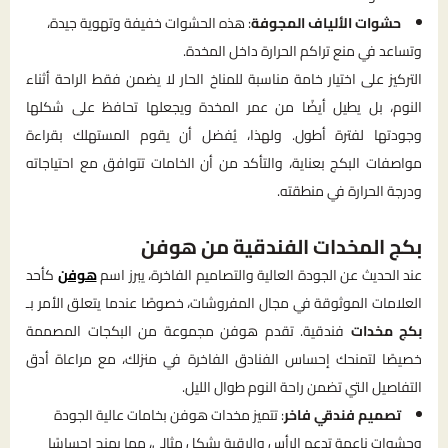
حشوات الألياف المجوفة
: هذه الحشوات خفيفة وتهوية جيدة،
وتساعد في منع تراكم الحرارة داخل المخدة.
التركيز على اختيار خامة مناسبة للمناخ الحار لا يضمن فقط الراحة أثناء
النوم، بل يطيل أيضًا من عمر المخدة ويجعلها تحافظ على شكلها
وجودتها لفترة أطول. ولهذا، يُفضل أن يقوم المستهلك بقراءة
مواصفات البكج بعناية، والتأكد من أن الخامات تتوافق مع احتياجاته
ودرجة الحرارة في منطقته.
بكج المخدات الفندقية من هوفن
عند الحديث عن الجودة العالية والتصاميم الفاخرة، يبرز اسم
هوفن
كأحد
العلامات الموثوقة في مجال المفروشات، خصوصًا عندما يتعلق الأمر بـ
بكج مخدات
فندقية. تقدم هوفن مجموعة من البكجات المصممة
خصيصًا لتمنحك إحساس الفنادق الفاخرة في منزلك، مع مراعاة أدق
التفاصيل التي تضمن راحة النوم طوال الليل.
تصميم فندقي فاخر
: تتميز مخدات هوفن بخامات عالية الجودة
وحشوات ناعمة تدعم الرأس والرقبة بشكل مثالي، مما يمنح إحساسًا