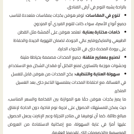
بالراحة يشبه النوم في أرقى الفنادق.
تنوع في المقاسات
: توفر هوفن بكجات بمقاسات متعددة لتناسب
جميع أنواع الأسرة، سواء كانت للنوم الفردي أو المزدوج.
خامات مختارة بعناية
: تعتمد هوفن على أقمشة مثل القطن
الطبيعي والمايكروفايبر عالي الجودة، لضمان التهوية الجيدة والحفاظ
على برودة المخدة حتى في الأجواء الحارة.
تصنيع بمعايير متقنة
: جميع المخدات مصممة بخياطة متينة
وحشوات موزعة بالتساوي لمنع التكتل أو فقدان الشكل مع الاستخدام.
سهولة العناية والتنظيف
: بكج المخدات من هوفن قابل للغسل
في الغسالة، مع احتفاظ المخدات بملمسها الناعم حتى بعد الغسيل
المتكرر.
ما يميز بكجات هوفن حقًا هو الموازنة بين الفخامة والسعر المناسب،
حيث يمكن للمستهلك الحصول على تجربة نوم فاخرة دون الحاجة لإنفاق
مبالغ طائلة. كما أن توفرها في متاجر التجزئة وعبر الإنترنت يجعل الحصول
عليها أمرًا في غاية السهولة، مع إمكانية الاستفادة من العروض
الموسمية والخصومات التي تقدمها العلامة.