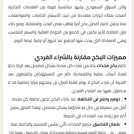
ولأن السوق السعودي يشهد منافسة قوية بين العلامات التجارية،
أصبحت هناك خيارات متعددة من حيث الأسعار، الخامات، والمواصفات،
مما يجعل اختيار أفضل بكج أمرًا يتطلب بعض البحث والمقارنة. ومع ذلك،
فإن الفائدة الأبرز تكمن في الجمع بين الجودة العالية والسعر المناسب،
وهي المعادلة التي يبحث عنها الجميع عند تجهيز أو ترقية غرفة النوم.
مميزات البكج مقارنة بالشراء الفردي
اختيار
بكج مخدات
بدلاً من شراء كل مخدة بشكل منفصل يعد قرارًا ذكيًا
لعدة أسباب عملية واقتصادية. كثير من المستهلكين يكتشفون بعد
التجربة أن شراء البكج لا يوفر فقط المال، بل يمنحهم مزايا إضافية قد لا
يحصلون عليها عند الشراء الفردي.
توفير واضح في التكلفة
: عند شراء البكج، تكون تكلفة كل مخدة
أقل من سعرها في حال تم شراؤها بشكل منفصل، وهذا الفارق يصبح
أكبر مع زيادة عدد المخدات في الحزمة.
ضمان التناسق
: جميع المخدات تأتي بنفس التصميم والخامة، مما
يضفي على غرفة النوم لمسة جمالية موحدة لا يمكن الحصول عليها إذا