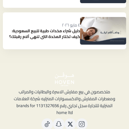
بارد ومنعش؟
٤ مايو ٢٠٢٦
دليل شراء مخدات طبية للبيع السعودية:
كيف تختار المخدة التي تنهي آلام رقبتك؟
متخصصون في بيع مفارش الاسرة والبطانيات والمراتب
ومعطرات المفارش والاكسسوارات المنزليه شركة العلامات
المنزلية للتجارة سجل تجاري رقم 1131327656 brands for
home ltd