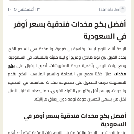
١٣ أغسطس ٢٠٢٥
fatmafathii
أفضل بكج مخدات فندقية بسعر أوفر
في السعودية
الراحة أثناء النوم ليست رفاهية بل ضرورة، والمخدة هي العنصر الذي
يحدد الفرق بين نوم هادئ ومريح أو ليلة مليئة بالتقلبات. في السعودية،
ومع زيادة الوعي بأهمية جودة المفروشات، أصبح الإقبال على
بكج
مخدات
خيارًا ذكيًا يجمع بين الفخامة والسعر المناسب. البكج يقدم
للمستهلك فرصة للحصول على مجموعة مخدات متناسقة في التصميم
والجودة، وبسعر أقل بكثير من الشراء الفردي، مما يجعله الاختيار الأمثل
لكل من يسعى لتحسين جودة نومه دون إرهاق ميزانيته.
أفضل بكج مخدات فندقية بسعر أوفر في
السعودية
عندما نتحدث عن الراحة والفخامة في النوم، فإن المخدة تعتبر أحد أهم