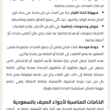
تم شراء المخدات من مصادر مختلفة.
سهولة اتخاذ القرار
: بدلاً من البحث عن كل مخدة على حدة، فإن
البكج يختصر الوقت والجهد، حيث تأتي جميع القطع جاهزة ومتناسقة.
عروض وخصومات إضافية
: في كثير من الأحيان، تقدم العلامات
التجارية خصومات أو هدايا إضافية عند شراء بكج، مثل أكياس مخدات أو
أغطية مجانية.
جودة موحدة
: شراء البكج يضمن أن جميع المخدات مصنوعة بنفس
المعايير، ما يمنع التفاوت في الراحة أو المتانة بين مخدة وأخرى.
هذه المزايا تجعل البكج خيارًا مفضلًا للأسر الكبيرة، أو للأشخاص الذين
يرغبون في تجهيز منازلهم أو شققهم الجديدة بسرعة وبأقل تكلفة
ممكنة. إضافة إلى ذلك، فإن اقتناء بكج من علامة موثوقة يمنح راحة
بال من حيث جودة الحشوة، الأقمشة، ومتانة الخياطة، وهي عناصر
مهمة لضمان استمرارية المخدة لفترة طويلة.
الخامات المناسبة لأجواء الصيف بالسعودية
اختيار الخامة المناسبة للمخدة يعد أمرًا بالغ الأهمية، خاصة في أجواء