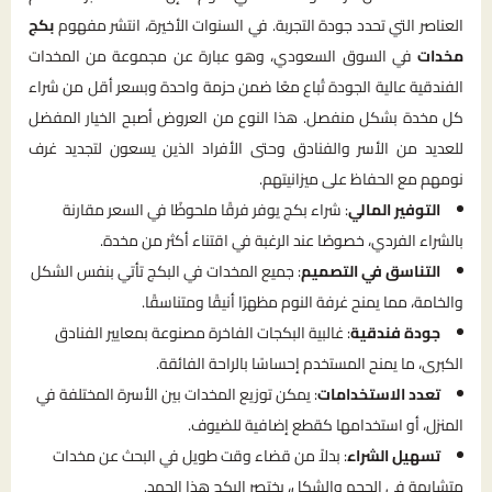
العناصر التي تحدد جودة التجربة. في السنوات الأخيرة، انتشر مفهوم
بكج
مخدات
في السوق السعودي، وهو عبارة عن مجموعة من المخدات
الفندقية عالية الجودة تُباع معًا ضمن حزمة واحدة وبسعر أقل من شراء
كل مخدة بشكل منفصل. هذا النوع من العروض أصبح الخيار المفضل
للعديد من الأسر والفنادق وحتى الأفراد الذين يسعون لتجديد غرف
نومهم مع الحفاظ على ميزانيتهم.
التوفير المالي
: شراء بكج يوفر فرقًا ملحوظًا في السعر مقارنة
بالشراء الفردي، خصوصًا عند الرغبة في اقتناء أكثر من مخدة.
التناسق في التصميم
: جميع المخدات في البكج تأتي بنفس الشكل
والخامة، مما يمنح غرفة النوم مظهرًا أنيقًا ومتناسقًا.
جودة فندقية
: غالبية البكجات الفاخرة مصنوعة بمعايير الفنادق
الكبرى، ما يمنح المستخدم إحساسًا بالراحة الفائقة.
تعدد الاستخدامات
: يمكن توزيع المخدات بين الأسرة المختلفة في
المنزل، أو استخدامها كقطع إضافية للضيوف.
تسهيل الشراء
: بدلاً من قضاء وقت طويل في البحث عن مخدات
متشابهة في الحجم والشكل، يختصر البكج هذا الجهد.