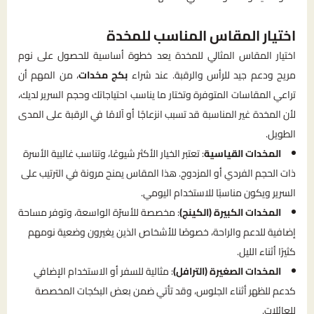
اختيار المقاس المناسب للمخدة
اختيار المقاس المثالي للمخدة يعد خطوة أساسية للحصول على نوم
مريح ودعم جيد للرأس والرقبة. عند شراء
بكج مخدات
، من المهم أن
تراعي المقاسات المتوفرة وتختار ما يناسب احتياجاتك وحجم السرير لديك،
لأن المخدة غير المناسبة قد تسبب انزعاجًا أو آلامًا في الرقبة على المدى
الطويل.
المخدات القياسية
: تعتبر الخيار الأكثر شيوعًا، وتناسب غالبية الأسرة
ذات الحجم الفردي أو المزدوج. هذا المقاس يمنح مرونة في الترتيب على
السرير ويكون مناسبًا للاستخدام اليومي.
المخدات الكبيرة (الكينج)
: مخصصة للأسرّة الواسعة، وتوفر مساحة
إضافية للدعم والراحة، خصوصًا للأشخاص الذين يغيرون وضعية نومهم
كثيرًا أثناء الليل.
المخدات الصغيرة (الترافل)
: مثالية للسفر أو الاستخدام الإضافي
كدعم للظهر أثناء الجلوس، وقد تأتي ضمن بعض البكجات المخصصة
للعائلات.