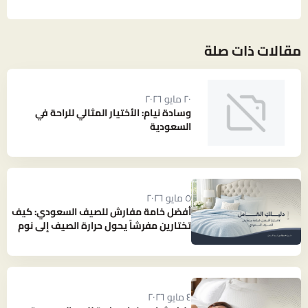
مقالات ذات صلة
٢٠ مايو ٢٠٢٦
وسادة نيام: الأختيار المثالي للراحة في
السعودية
٥ مايو ٢٠٢٦
أفضل خامة مفارش للصيف السعودي: كيف
تختارين مفرشاً يحول حرارة الصيف إلى نوم
بارد ومنعش؟
٤ مايو ٢٠٢٦