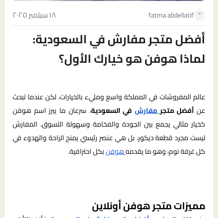
١٨ سبتمبر ٢٠٢٥
fatma abdellatif
أفضل متجر مفارش في السعودية:
لماذا هوفن هو خيارك الأول؟
عالم المفروشات في المملكة واسع ومليء بالخيارات، لكن عندما تبحث
عن
أفضل متجر
مفارش
في السعودية
، سرعان ما يبرز اسم
هوفن
كخيار مثالي يجمع بين الجودة والفخامة وسهولة التسوق. المفارش
ليست مجرد قطعة ديكور، بل هي عنصر رئيسي يمنح الراحة والهدوء في
كل غرفة نوم، وهو ما يقدمه
هوفن
بكل احترافية.
مميزات متجر هوفن أونلاين