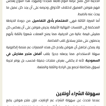
الحديثة التي تمنح غرفة النوم طابعًا متجددًا ومبهجًا. هذا التنوع يعكس
فهم هوفن العميق لاختلاف الأذواق وحرصه على أن يجد كل عميل ما
يبحث عنه بالضبط.
أما الميزة الثالثة فهي
الاهتمام بأدق التفاصيل
. من جودة الخياطة
المحكمة إلى اللمسات النهائية الأنيقة، يحرص هوفن على أن يعكس كل
مفرش قيمة عالية من الحرفية، مما يمنح العملاء شعورًا بالثقة بأنهم
يحصلون على منتج يستحق لقب الفخامة.
ولا يمكن تجاهل أن هوفن يقدم كل هذه المميزات عبر منصة إلكترونية
سهلة الاستخدام، مما يجعله جديرًا بلقب
أفضل متجر مفارش في
السعودية
، لأنه لا يكتفي بعرض منتجات جميلة فحسب، بل يوفر تجربة
تسوق متكاملة تجمع بين الراحة والثقة والمتعة.
سهولة الشراء أونلاين
عندما نتحدث عن سهولة الشراء عبر الإنترنت، فإن متجر هوفن يضع