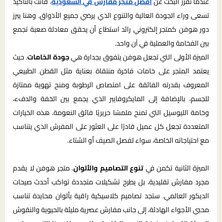
عندما تقرر البحث عن
أفضل متجر مفارش في السعودية
، فأنت بالتأكيد
تسعى وراء الجودة العالية والتنوع الذي يرضي جميع الأذواق. وهنا يبرز
دور
هوفن
كمتجر إلكتروني رائد استطاع أن يحقق معادلة صعبة تجمع
بين الفخامة والعملية في آن واحد.
الميزة الأولى التي تجعل هوفن يتفوق بجدارة هي
جودة الخامات
. حيث
يعتمد المتجر على خامات فاخرة منتقاة بعناية مثل القطن الطبيعي
المعروف بقدرته الفائقة على امتصاص الرطوبة ومنح تهوية ممتازة
للجسم، بالإضافة إلى المايكروفايبر الذي يجمع بين الخفة والدفء،
وخامة الليوسيل التي تمنح ملمسًا حريريًا فائق النعومة. هذه الخيارات
المتعددة تجعل كل عميل قادرًا على العثور على المفرش الذي يتناسب
مع احتياجاته الخاصة، سواء لفصل الصيف أو الشتاء.
الميزة الثانية تكمن في
تنوع التصاميم والألوان
. متجر هوفن لا يقدم
مجرد مفارش تقليدية، بل يطرح تشكيلات متجددة تواكب أحدث صيحات
الديكور العالمي. ستجد تصاميم كلاسيكية راقية بألوان محايدة تناسب
محبي الأجواء الهادئة، إلى جانب مفارش عصرية مليئة بالحيوية والنقوش