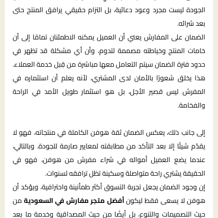
الجودة ليست مجرد وعود دعائية، بل التزام حقيقي يرافق المنتج حتى
بعد شرائه.
الضمان على المفارش يعني أن العميل يمكنه الاطمئنان تمامًا إلى أن
خامات المنتج وخياطته مصممة لتدوم، وأن أي مشكلة قد تظهر في
حدود فترة الضمان سيتم التعامل معها مباشرة من قِبل خدمة العملاء.
هذا يخلق شعورًا بالأمان لدى المشتري، لأنه يعلم أن استثماره في
المفرش ليس قصير الأجل، بل هو استثمار طويل الأمد في الراحة
والفخامة.
إلى جانب ذلك، يعكس الضمان ثقة هوفن الكاملة في منتجاته، فهو لا
يقدّم شيئًا إلا بعد التأكد من مطابقته لمعايير صارمة للجودة. وبالتالي،
عندما يضع العميل أمواله في شراء مفرش من هوفن، فهو في
الحقيقة يشتري راحة متواصلة وسكينة تظل ترافقه لسنوات.
إن وجود الضمان يجعل تجربة التسوق أكثر طمأنينة واحترافية، ويؤكد أن
هوفن لا يسعى فقط ليكون
أفضل متجر مفارش في السعودية
من
حيث التصميمات والتنوع، بل أيضًا من حيث المصداقية وخدمة ما بعد