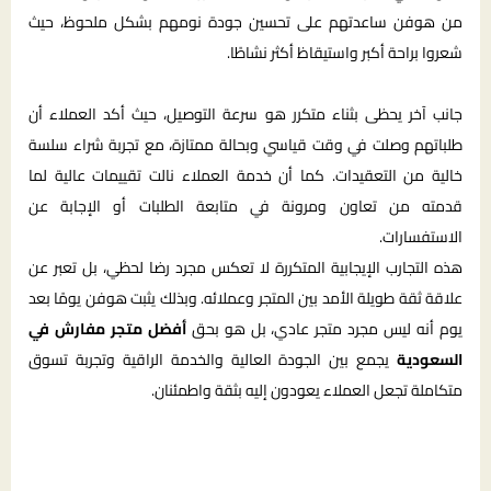
من هوفن ساعدتهم على تحسين جودة نومهم بشكل ملحوظ، حيث
شعروا براحة أكبر واستيقاظ أكثر نشاطًا.
جانب آخر يحظى بثناء متكرر هو سرعة التوصيل، حيث أكد العملاء أن
طلباتهم وصلت في وقت قياسي وبحالة ممتازة، مع تجربة شراء سلسة
خالية من التعقيدات. كما أن خدمة العملاء نالت تقييمات عالية لما
قدمته من تعاون ومرونة في متابعة الطلبات أو الإجابة عن
الاستفسارات.
هذه التجارب الإيجابية المتكررة لا تعكس مجرد رضا لحظي، بل تعبر عن
علاقة ثقة طويلة الأمد بين المتجر وعملائه. وبذلك يثبت هوفن يومًا بعد
يوم أنه ليس مجرد متجر عادي، بل هو بحق
أفضل متجر مفارش في
السعودية
يجمع بين الجودة العالية والخدمة الراقية وتجربة تسوق
متكاملة تجعل العملاء يعودون إليه بثقة واطمئنان.