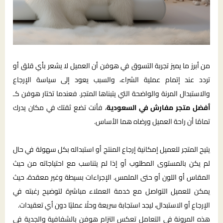
من أبرز ما يميز تجربة التسوق في هوفن أن العميل لا يشعر بأي قلق أو
تردد عند إتمام عملية الشراء، والسبب يعود إلى سياسة الإرجاع
والاستبدال المرنة والواضحة التي يتبناها المتجر. فعندما تختار هوفن كـ
أفضل متجر مفارش في السعودية
، فأنت تضع ثقتك في مكان يدرك
تمامًا أن راحة العميل ورضاه هما الأساس.
يتيح المتجر للعميل إمكانية إرجاع المنتج أو استبداله بكل سهولة في حال
لم يكن بالمستوى المطلوب أو إذا لم يتناسب مع احتياجاته من حيث
المقاس أو اللون أو حتى الملمس. الإجراءات بسيطة وغير معقدة، حيث
يمكن للعميل التواصل مع خدمة العملاء مباشرة لتوضيح رغبته في
الإرجاع أو الاستبدال، ليجد استجابة سريعة وحلًا عمليًا دون أي تعقيدات.
هذه المرونة في التعامل تعكس التزام هوفن بالشفافية والجدية في