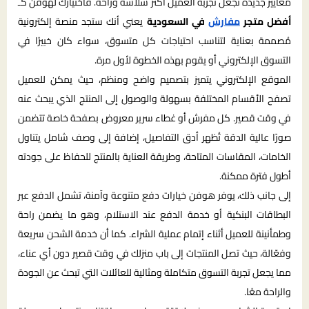
معايير جديدة تجعل تجربة العميل أكثر سلاسة وراحة. فاختيارك لهوفن كـ
أفضل متجر
مفارش
في السعودية
يعني أنك ستجد منصة إلكترونية
مُصممة بعناية لتناسب احتياجات كل متسوق، سواء كان خبيرًا في
التسوق الإلكتروني أو يقوم بهذه الخطوة لأول مرة.
الموقع الإلكتروني يتميز بتصميم واضح ومنظم، حيث يمكن للعميل
تصفح الأقسام المختلفة بسهولة والوصول إلى المنتج الذي يبحث عنه
في وقت قصير. كل مفرش أو غطاء سرير معروض بصفحة خاصة تتضمن
صورًا عالية الدقة تُظهر أدق التفاصيل، إضافة إلى وصف شامل يتناول
الخامات، المقاسات المتاحة، وطريقة العناية بالمنتج للحفاظ على جودته
أطول فترة ممكنة.
إلى جانب ذلك، يوفر هوفن خيارات دفع متنوعة وآمنة، تشمل الدفع عبر
البطاقات البنكية أو خدمة الدفع عند الاستلام، وهو ما يضمن راحة
وطمأنينة للعميل أثناء إتمام عملية الشراء. كما أن خدمة الشحن سريعة
وفعّالة، حيث تصل المنتجات إلى باب منزلك في وقت قصير دون أي عناء،
مما يجعل تجربة التسوق متكاملة ومثالية للعائلات التي تبحث عن الجودة
والراحة معًا.