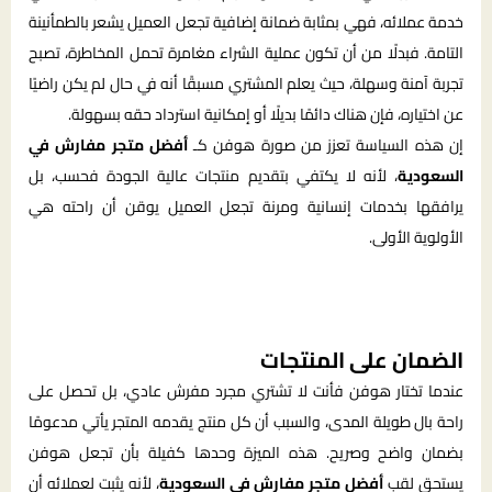
خدمة عملائه، فهي بمثابة ضمانة إضافية تجعل العميل يشعر بالطمأنينة
التامة. فبدلًا من أن تكون عملية الشراء مغامرة تحمل المخاطرة، تصبح
تجربة آمنة وسهلة، حيث يعلم المشتري مسبقًا أنه في حال لم يكن راضيًا
عن اختياره، فإن هناك دائمًا بديلًا أو إمكانية استرداد حقه بسهولة.
إن هذه السياسة تعزز من صورة هوفن كـ
أفضل متجر مفارش في
السعودية
، لأنه لا يكتفي بتقديم منتجات عالية الجودة فحسب، بل
يرافقها بخدمات إنسانية ومرنة تجعل العميل يوقن أن راحته هي
الأولوية الأولى.
الضمان على المنتجات
عندما تختار هوفن فأنت لا تشتري مجرد مفرش عادي، بل تحصل على
راحة بال طويلة المدى، والسبب أن كل منتج يقدمه المتجر يأتي مدعومًا
بضمان واضح وصريح. هذه الميزة وحدها كفيلة بأن تجعل هوفن
يستحق لقب
أفضل متجر مفارش في السعودية
، لأنه يثبت لعملائه أن