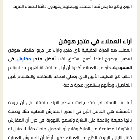
البيع، وهو ما يعزز ثقة العملاء ويجعلهم يعودون دائمًا لاقتناء المزيد.
آراء العملاء في متجر هوفن
العملاء هم المرآة الحقيقية لأي متجر، وآراء من جربوا منتجات هوفن
تعكس بوضوح لماذا أصبح يستحق لقب
أفضل متجر
مفارش
في
السعودية
. كثير من العملاء أكدوا أن أول ما لفت انتباههم عند استلام
الطلب هو التغليف الأنيق الذي يعطي انطباعًا بالفخامة والاهتمام بأدق
التفاصيل، وكأنهم يستلمون هدية خاصة.
أما عند الاستخدام، فقد جاءت معظم الآراء متفقة على أن جودة
الأقمشة هي العامل الأبرز في التميز. المفارش القطنية مثلًا وصفت
بأنها خفيفة وناعمة على البشرة وتسمح بالتهوية، في حين أن المفارش
الشتوية المصنوعة من المايكروفايبر أو المخمل منحت دفئًا لا مثيل له
خلال الليالي الباردة. الكثير من العملاء ذكروا أيضًا أن المفارش العملية