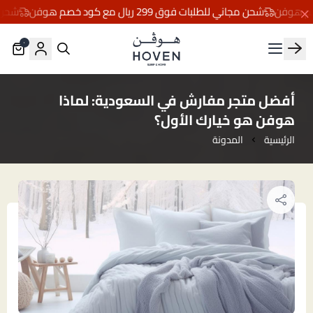
شحن مجاني للطلبات فوق 299 ريال مع كود خصم هوفن
شحن مجاني لل
٠
مفارش هوڤن
أفضل متجر مفارش في السعودية: لماذا
هوفن هو خيارك الأول؟
الرئيسية
المدونة