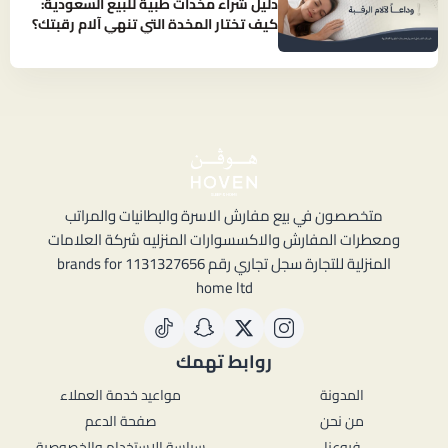
دليل شراء مخدات طبية للبيع السعودية:
كيف تختار المخدة التي تنهي آلام رقبتك؟
متخصصون في بيع مفارش الاسرة والبطانيات والمراتب
ومعطرات المفارش والاكسسوارات المنزليه شركة العلامات
المنزلية للتجارة سجل تجاري رقم 1131327656 brands for
home ltd
روابط تهمك
المدونة
مواعيد خدمة العملاء
من نحن
صفحة الدعم
فروعنا
سياسة الاستخدام والخصوصية