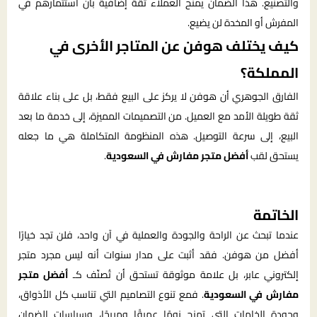
والتصنيع. هذا الضمان يمنح العملاء ثقة إضافية بأن استثمارهم في
المفرش أو المخدة لن يضيع.
كيف يختلف هوفن عن المتاجر الأخرى في
المملكة؟
الفارق الجوهري أن هوفن لا يركز على البيع فقط، بل على بناء علاقة
ثقة طويلة الأمد مع العميل. من التصميمات المميزة، إلى خدمة ما بعد
البيع، إلى سرعة التوصيل. هذه المنظومة المتكاملة هي ما جعله
يستحق لقب
أفضل متجر مفارش في السعودية
.
الخاتمة
عندما تبحث عن الراحة والجودة والعملية في آن واحد، فلن تجد خيارًا
أفضل من هوفن. فقد أثبت على مدار سنوات أنه ليس مجرد متجر
إلكتروني عابر، بل علامة موثوقة تستحق أن تُصنّف كـ
أفضل متجر
مفارش في السعودية
. فمع تنوع التصاميم التي تناسب كل الأذواق،
وجودة الخامات التي تمنح نومًا عميقًا ومريحًا، وسياسات الضمان