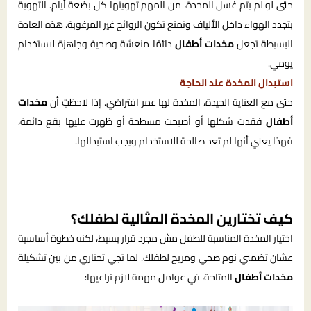
حتى لو لم يتم غسل المخدة، من المهم تهويتها كل بضعة أيام. التهوية
بتجدد الهواء داخل الألياف وتمنع تكون الروائح غير المرغوبة. هذه العادة
البسيطة تجعل
مخدات أطفال
دائمًا منعشة وصحية وجاهزة لاستخدام
يومي.
استبدال المخدة عند الحاجة
حتى مع العناية الجيدة، المخدة لها عمر افتراضي. إذا لاحظتِ أن
مخدات
أطفال
فقدت شكلها أو أصبحت مسطحة أو ظهرت عليها بقع دائمة،
فهذا يعني أنها لم تعد صالحة للاستخدام ويجب استبدالها.
كيف تختارين المخدة المثالية لطفلك؟
اختيار المخدة المناسبة للطفل مش مجرد قرار بسيط، لكنه خطوة أساسية
عشان تضمني نوم صحي ومريح لطفلك. لما تجي تختاري من بين تشكيلة
مخدات أطفال
المتاحة، في عوامل مهمة لازم تراعيها: