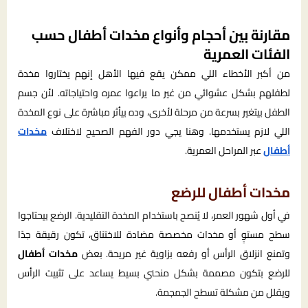
مقارنة بين أحجام وأنواع مخدات أطفال حسب
الفئات العمرية
من أكبر الأخطاء اللي ممكن يقع فيها الأهل إنهم يختاروا مخدة
لطفلهم بشكل عشوائي من غير ما يراعوا عمره واحتياجاته. لأن جسم
الطفل بيتغير بسرعة من مرحلة لأخرى، وده بيأثر مباشرة على نوع المخدة
اللي لازم يستخدمها. وهنا يجي دور الفهم الصحيح لاختلاف
مخدات
أطفال
عبر المراحل العمرية.
مخدات أطفال للرضع
في أول شهور العمر، لا يُنصح باستخدام المخدة التقليدية. الرضع بيحتاجوا
سطح مستوٍ أو مخدات مخصصة مضادة للاختناق، تكون رقيقة جدًا
وتمنع انزلاق الرأس أو رفعه بزاوية غير مريحة. بعض
مخدات أطفال
للرضع بتكون مصممة بشكل منحني بسيط يساعد على تثبيت الرأس
ويقلل من مشكلة تسطح الجمجمة.