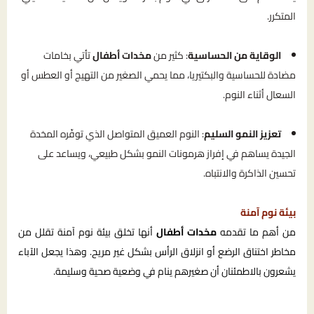
المتكرر.
الوقاية من الحساسية
: كثير من
مخدات أطفال
تأتي بخامات
مضادة للحساسية والبكتيريا، مما يحمي الصغير من التهيج أو العطس أو
السعال أثناء النوم.
تعزيز النمو السليم
: النوم العميق المتواصل الذي توفّره المخدة
الجيدة يساهم في إفراز هرمونات النمو بشكل طبيعي، ويساعد على
تحسين الذاكرة والانتباه.
بيئة نوم آمنة
من أهم ما تقدمه
مخدات أطفال
أنها تخلق بيئة نوم آمنة تقلل من
مخاطر اختناق الرضع أو انزلاق الرأس بشكل غير مريح. وهذا يجعل الآباء
يشعرون بالاطمئنان أن صغيرهم ينام في وضعية صحية وسليمة.