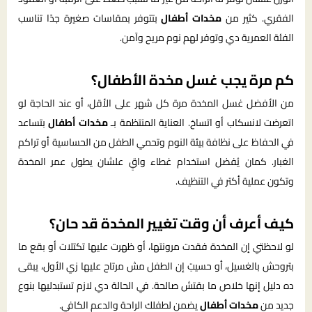
الفقري. كثير من
مخدات أطفال
بتتوفر بمقاسات صغيرة جدًا تناسب
الفئة العمرية دي وتوفر لهم نوم مريح وآمن.
كم مرة يجب غسل مخدة الأطفال؟
من الأفضل غسل المخدة مرة كل شهر على الأقل، أو عند الحاجة لو
اتعرضت لانسكاب أو اتساخ. العناية المنتظمة بـ
مخدات أطفال
بتساعد
في الحفاظ على نظافة بيئة النوم وتحمي الطفل من الحساسية أو تراكم
الغبار. كمان يُفضل استخدام غطاء واقٍ علشان يطول عمر المخدة
وتكون عملية أكتر في التنظيف.
كيف أعرف أن وقت تغيير المخدة قد حان؟
لو لاحظتي إن المخدة فقدت مرونتها، أو ظهرت عليها تكتلات أو بقع ما
بتروحش بالغسيل، أو حسيتِ إن الطفل مش مرتاح عليها زي الأول، يبقى
ده دليل إنها خلاص ما بقتش صالحة. في الحالة دي لازم تستبدليها بنوع
جديد من
مخدات أطفال
يضمن لطفلك الراحة والدعم الكافي.