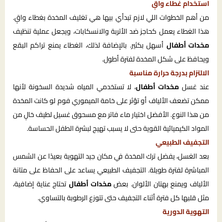
استخدام غطاء واقٍ
من أهم الخطوات اللي لازم تبدأي بيها هي تغليف المخدة بغطاء واقٍ.
هذا الغطاء يعمل كحاجز ضد الأتربة والانسكابات، ويجعل عملية تنظيف
مخدات أطفال
أسهل بكثير. بالإضافة لذلك، الغطاء يمنع تراكم البقع
ويحافظ على شكل المخدة لفترة أطول.
الالتزام بدرجة حرارة مناسبة
عند غسل
مخدات أطفال
، لا تستخدمي المياه شديدة السخونة لأنها
ممكن تضعف الألياف أو تؤثر على خامة الميموري فوم لو كانت المخدة
من هذا النوع. الأفضل اختيار ماء فاتر مع مسحوق غسيل لطيف خالٍ من
المواد الكيميائية القوية حتى لا يسبب تهيج لبشرة الطفل الحساسة.
التجفيف الطبيعي
بعد الغسل، يفضل ترك المخدة في مكان جيد التهوية بعيدًا عن الشمس
المباشرة لفترة طويلة. التجفيف الطبيعي يساعد على الحفاظ على متانة
الألياف ويمنع بهتان الألوان. بعض
مخدات أطفال
تحتاج عناية إضافية،
مثل قلبها كل فترة أثناء التجفيف حتى تتوزع الرطوبة بالتساوي.
التهوية الدورية