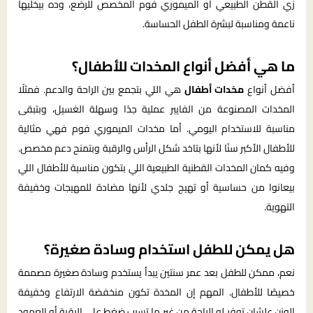
زي القطن الطبيعي أو الميموري فوم المخصص للرضع، وده بيخليها
ناعمة ومناسبة لبشرة الطفل الحساسة.
ما هي أفضل أنواع المخدات للأطفال؟
أفضل أنواع
مخدات أطفال
هي اللي بتجمع بين الراحة والدعم. فمثلًا
المخدات المصنوعة من الفايبر عملية جدًا وسهلة الغسيل، وبتبقى
مناسبة للاستخدام اليومي. أما مخدات الميموري فوم فهي مثالية
للأطفال الأكبر سنًا لأنها بتاخد شكل الرأس والرقبة وبتمنح دعم مخصص.
وفيه كمان المخدات القطنية الطبيعية اللي بتكون مناسبة للأطفال اللي
بيعانوا من حساسية أو تهيج جلدي لأنها مضادة للمهيجات وخفيفة
التهوية.
هل يمكن للطفل استخدام وسادة صغيرة؟
نعم، ممكن للطفل بعد عمر سنتين يبدأ يستخدم وسادة صغيرة مصممة
خصيصًا للأطفال. المهم إن المخدة تكون منخفضة الارتفاع وخفيفة
الوزن علشان توفر له الراحة من غير ما تسبب ضغط على الرقبة أو العمود