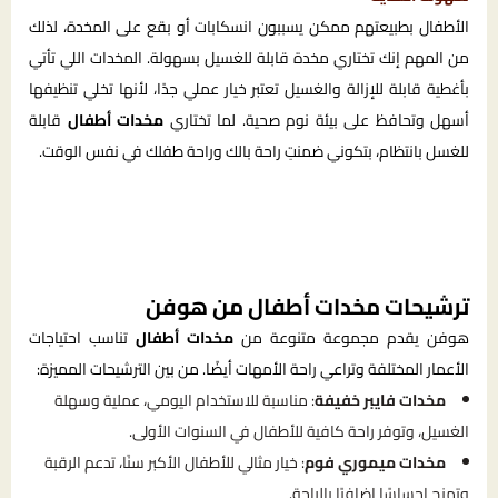
الأطفال بطبيعتهم ممكن يسببون انسكابات أو بقع على المخدة، لذلك
من المهم إنك تختاري مخدة قابلة للغسيل بسهولة. المخدات اللي تأتي
بأغطية قابلة للإزالة والغسيل تعتبر خيار عملي جدًا، لأنها تخلي تنظيفها
أسهل وتحافظ على بيئة نوم صحية. لما تختاري
مخدات أطفال
قابلة
للغسل بانتظام، بتكوني ضمنتِ راحة بالك وراحة طفلك في نفس الوقت.
ترشيحات مخدات أطفال من هوفن
هوفن يقدم مجموعة متنوعة من
مخدات أطفال
تناسب احتياجات
الأعمار المختلفة وتراعي راحة الأمهات أيضًا. من بين الترشيحات المميزة:
مخدات فايبر خفيفة
: مناسبة للاستخدام اليومي، عملية وسهلة
الغسيل، وتوفر راحة كافية للأطفال في السنوات الأولى.
مخدات ميموري فوم
: خيار مثالي للأطفال الأكبر سنًا، تدعم الرقبة
وتمنح إحساسًا إضافيًا بالراحة.