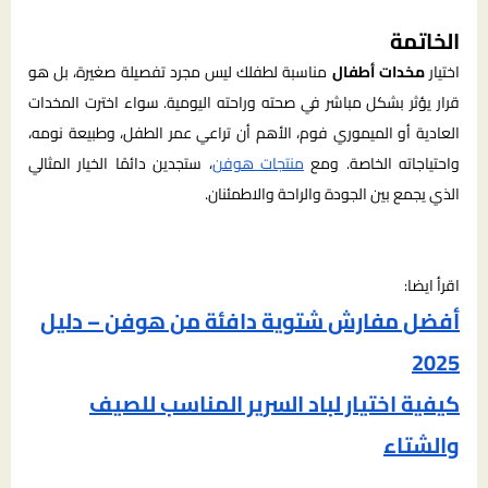
الخاتمة
اختيار
مخدات أطفال
مناسبة لطفلك ليس مجرد تفصيلة صغيرة، بل هو
قرار يؤثر بشكل مباشر في صحته وراحته اليومية. سواء اخترت المخدات
العادية أو الميموري فوم، الأهم أن تراعي عمر الطفل، وطبيعة نومه،
واحتياجاته الخاصة. ومع
منتجات هوفن
، ستجدين دائمًا الخيار المثالي
الذي يجمع بين الجودة والراحة والاطمئنان.
اقرأ ايضا:
أفضل مفارش شتوية دافئة من هوفن – دليل
2025
كيفية اختيار لباد السرير المناسب للصيف
والشتاء