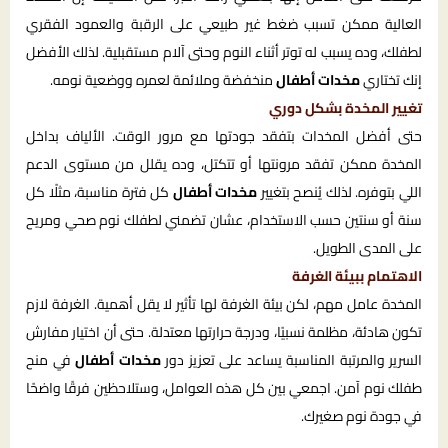
العالية ممكن تسبب ضغط غير طبيعي على الرقبة والعمود الفقري
لطفلك، وده يسبب له توتر أثناء النوم وحتى آلام مستقبلية. لذلك الأفضل
إنك تختاري
مخدات أطفال
منخفضة وملائمة لعمره ووضعية نومه.
تغيير المخدة بشكل دوري
حتى أفضل المخدات بتفقد جودتها مع مرور الوقت. الألياف بداخل
المخدة ممكن تفقد مرونتها أو تتكتل، وده يقلل من مستوى الدعم
اللي بتوفره. لذلك يُنصح بتغيير
مخدات أطفال
كل فترة مناسبة، مثلًا كل
سنة أو سنتين حسب الاستخدام، عشان تضمني لطفلك نوم صحي ومريح
على المدى الطويل.
الاهتمام ببيئة الغرفة
المخدة عامل مهم، لكن بيئة الغرفة لها تأثير لا يقل أهمية. الغرفة لازم
تكون هادئة، مظلمة نسبيًا، ودرجة حرارتها معتدلة. حتى أن اختيار مفارش
السرير والمرتبة المناسبة يساعد على تعزيز دور
مخدات أطفال
في منح
طفلك نوم آمن. اجمعي بين كل هذه العوامل، وستلاحظين فرقًا واضحًا
في جودة نوم صغيرك.