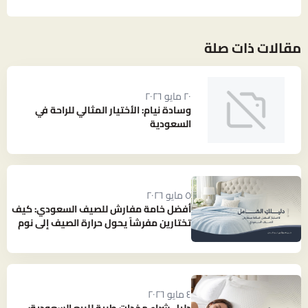
مقالات ذات صلة
٢٠ مايو ٢٠٢٦
وسادة نيام: الأختيار المثالي للراحة في
السعودية
٥ مايو ٢٠٢٦
أفضل خامة مفارش للصيف السعودي: كيف
تختارين مفرشاً يحول حرارة الصيف إلى نوم
بارد ومنعش؟
٤ مايو ٢٠٢٦