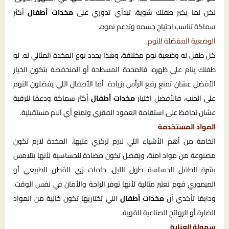
لكن لما يكبر طفلك شوية، تبدأي تدوري على
مخدات أطفال
أكثر
سماكة تناسب احتياج جسمه وتدعم نموه.
الوضعية المفضلة للنوم
كل طفل له وضعية نوم مختلفة، وهذا يحدد نوع المخدة المثالي له. لو
طفلك ينام على ظهره، فالمخدة المسطحة أو المنخفضة بتكون الخيار
الأفضل عشان تمنع رفع الرأس بزيادة. أما الأطفال اللي يفضلون النوم
على الجنب، فالأفضل اختيار
مخدات أطفال
أكثر سماكة ودعمًا للرقبة
عشان تحافظ على استقامة العمود الفقري وتمنع أي آلام مستقبلية.
المواد المستخدمة
الخامة من أهم الأشياء اللي لازم تركزي عليها. المخدة لازم تكون
مصنوعة من مواد آمنة، ويفضل تكون مضادة للحساسية لأنها بتلامس
بشرة الطفل الحساسة طول الليل. خامات زي القطن الطبيعي أو
الميموري فوم تعتبر مثالية لأنها توفر الراحة والأمان في نفس الوقت.
ودايمًا تأكدي أن
مخدات أطفال
اللي تختاريها تكون خالية من المواد
الضارة أو الروائح الصناعية القوية.
سهولة العناية