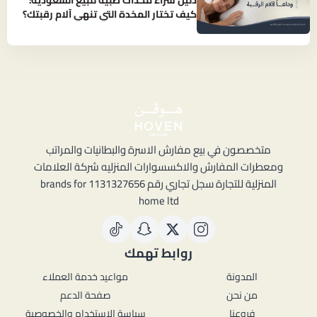
دليل شراء مخدات طبية للبيع السعودية:
كيف تختار المخدة التي تنهي آلام رقبتك؟
متخصصون في بيع مفارش الاسرة والبطانيات والمراتب
ومعطرات المفارش والاكسسوارات المنزليه شركة العلامات
المنزلية للتجارة سجل تجاري رقم 1131327656 brands for
home ltd
روابط تهمك
المدونة
مواعيد خدمة العملاء
من نحن
صفحة الدعم
فروعنا
سياسة الاستخدام والخصوصية