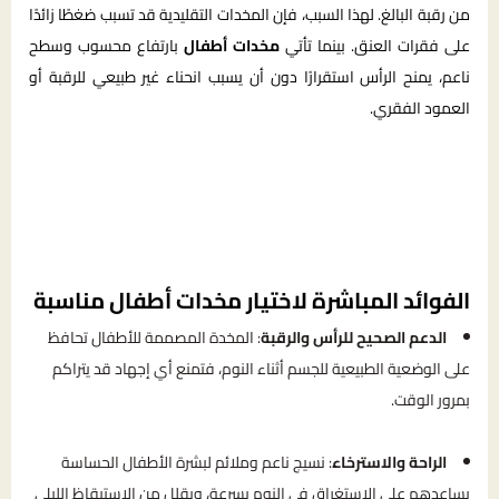
من رقبة البالغ. لهذا السبب، فإن المخدات التقليدية قد تسبب ضغطًا زائدًا
على فقرات العنق. بينما تأتي
مخدات أطفال
بارتفاع محسوب وسطح
ناعم، يمنح الرأس استقرارًا دون أن يسبب انحناء غير طبيعي للرقبة أو
العمود الفقري.
الفوائد المباشرة لاختيار مخدات أطفال مناسبة
الدعم الصحيح للرأس والرقبة
: المخدة المصممة للأطفال تحافظ
على الوضعية الطبيعية للجسم أثناء النوم، فتمنع أي إجهاد قد يتراكم
بمرور الوقت.
الراحة والاسترخاء
: نسيج ناعم وملائم لبشرة الأطفال الحساسة
يساعدهم على الاستغراق في النوم بسرعة، ويقلل من الاستيقاظ الليلي