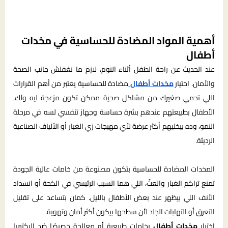
أهمية المواد المضادة للحساسية في مخدات
أطفال
عند الحديث عن راحة الطفل أثناء النوم، لازم ما نغفلش جانب الصحة
والأمان. اختيار
مخدات أطفال
مضادة للحساسية يعتبر من أهم القرارات
اللي تحمي صغيرك من مشاكل صحية ممكن تكون مزعجة ليه ولَك.
الأطفال بطبيعتهم عندهم بشرة حساسة وجهاز تنفسي لسه في مرحلة
النمو، وده بيخليهم أكثر عرضة لأي مهيجات زي الغبار أو الألياف الصناعية
الرديئة.
المخدات المضادة للحساسية بتكون مصنوعة من خامات عالية الجودة
تمنع تراكم الغبار والعثّ، اللي هما السبب الرئيسي في الكحة أو انسداد
الأنف اللي بيظهر عند بعض الأطفال بالليل. كمان بتساعد على تقليل
التعرق أو التهابات الجلد لأن سطحها بيكون أكثر أمان وتهوية.
اختيار
مخدات أطفال
بخامات طبيعية أو معالجة خصيصًا ضد البكتيريا