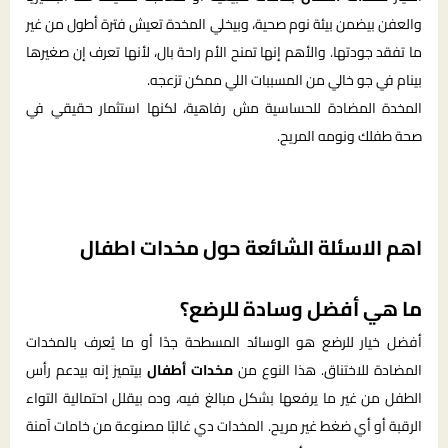
والعفن بيضمن بيئة نوم صحية، وبيخلي المخدة تعيش فترة أطول من غير
ما تفقد جودتها. والأهم إنها تمنح الأم راحة بال، لأنها تعرف إن صغيرها
بينام في جو خالي من المسببات اللي ممكن تزعجه.
المخدة المضادة للحساسية مش رفاهية، لكنها استثمار حقيقي في
صحة طفلك ونومه المريح.
اهم الاسئلة الشائعة حول مخدات اطفال
ما هي أفضل وسادة للرضع؟
أفضل خيار للرضع هو الوسائد المسطحة جدًا أو ما يُعرف بالمخدات
المضادة للاختناق. هذا النوع من
مخدات أطفال
بيتميز إنه بيدعم رأس
الطفل من غير ما يرفعها بشكل مبالغ فيه، وده بيقلل احتمالية التواء
الرقبة أو أي ضغط غير مريح. المخدات دي غالبًا مصنوعة من خامات آمنة