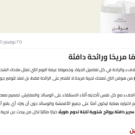
٢٥ نوفمبر ٢٠٢٥
مريحًا ورائحة دافئة
لدفء والراحة في كل تفاصيل الحياة، وخصوصًا غرفة النوم التي تمثل ملاذك الش
من هوفن التي تمنحك تجربة فريدة لا تقتصر على الرائحة فقط، بل تمتد لتوفير جو
والدفء مع كل نفس تأخذينه أثناء الاستلقاء على الوسائد والمفارش. تصميم معط
م اختياره بعناية ليكون آمنًا على جميع الأقمشة والوسائد دون أن يترك أي بقع أو 
ير دافئة بروائح شتوية ثابتة تدوم طويلًا
خيارًا مثاليًا لكل من يبحث عن تجربة 
ن