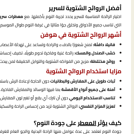
أفضل الروائح الشتوية للسرير
اختيار الرائحة المناسبة للسرير يحدد تجربة النوم بأكملها. مع
معطرات سرير 
التي تناسب جميع الأذواق وتخلق جوًا مثاليًا في غرفة النوم طوال الموسم ال
أشهر الروائح الشتوية في هوفن
فانيلا دافئة:
تمنح شعورًا بالدفء والراحة وتساعد على تهدئة الأعصاب
خشب الصندل والمسك:
رائحة غنية وفاخرة تدوم طويلًا، تضيف إحساسً
روائح مختلطة:
مزيج من الفواكه الشتوية والتوابل الخفيفة لمن يبحث 
مزايا استخدام الروائح الشتوية
ثبات طويل على المفارش والبطانيات
دون الحاجة لإعادة الرش باستمر
آمنة على جميع أنواع الأقمشة
بما فيها الوسائد والمفارش الفاخرة.
تناسب الاستخدام اليومي
دون أن تترك أي بقع أو تغير لون المفارش.
تعزيز المزاج النفسي:
الروائح الشتوية تزيد من إحساس الراحة والسكينة
كيف يؤثر
المعطر
على جودة النوم؟
جودة النوم تعتمد على عدة عوامل منها الراحة البدنية والجو العام للغرف