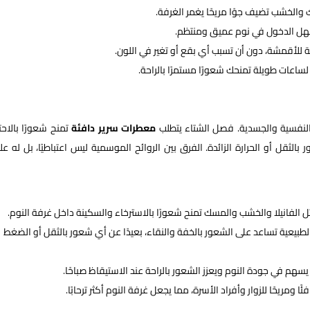
ك والخشب تضيف جوًا مريحًا يغمر الغرفة.
يسهل الدخول في نوم عميق ومنتظم.
أقمشة، دون أن تسبب أي بقع أو تغير في اللون.
ساعات طويلة تمنحك شعورًا مستمرًا بالراحة.
النفسية والجسدية. فصل الشتاء يتطلب
معطرات سرير دافئة
تمنح شعورًا بالاحت
لثقل أو الحرارة الزائدة. الفرق بين الروائح الموسمية ليس اعتباطيًا، بل له عل
ثل الفانيلا والخشب والمسك تمنح شعورًا بالاسترخاء والسكينة داخل غرفة النوم.
بيعية تساعد على الشعور بالخفة والنقاء، بعيدًا عن أي شعور بالثقل أو الضغط
 يسهم في جودة النوم ويعزز الشعور بالراحة عند الاستيقاظ صباحًا.
ومريحًا للزوار وأفراد الأسرة، مما يجعل غرفة النوم أكثر ترحابًا.