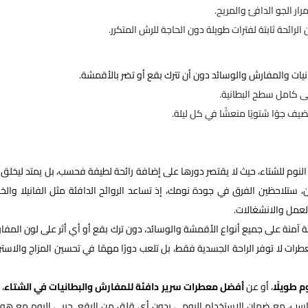
ر الجو الدافئ والمريح.
ائحة ثابتة لفترات طويلة دون الحاجة للرش المتكرر.
ات والمفارش والوسائد دون أن تترك بقع أو تضر بالأقمشة.
ى كامل سطح البطانية.
ضيف جوًا شتويًا منعشًا في كل ليلة.
 النوم للشتاء، حيث لا يقتصر دورها على إضافة رائحة لطيفة فحسب، بل يمتد ليخلق ج
تلاحظين الفرق في جودة نومك، إذ تساعد الروائح الدافئة مثل الفانيلا وال
عمل والانشغالات.
منة على جميع أنواع الأقمشة والوسائد، دون ترك بقع أو أي أثر على لون المفا
رات لا توفر الراحة الجسدية فقط، بل تلعب دورًا مهمًا في تحسين المزاج والاستر
م طويلًا
، أو عن
أفضل معطرات سرير دافئة للمفارش والبطانيات في الشتاء
، 
مناسب، مع ضمان الاستخدام اليومي بدون أي قلق من البقع. جربي اليوم مع هو