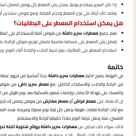
إذا كان السرير يستخدم يوميًا، يمكن رش المعطر كل يومين لضمان استمرا
يعتمد ذلك أيضًا على نوع المعطر وحجم الغرفة، ومع هوفن ستجدين أن الر
هل يمكن استخدام المعطر على البطانيات؟
نعم، جميع
معطرات سرير دافئة
من هوفن آمنة للاستخدام على البطاني
يُفضل رش المعطر على مسافة مناسبة لضمان توزيع متوازن للرائحة عل
استخدام المعطر على البطانيات يعزز تجربة الدفء والراحة أثناء النوم، وي
خاتمة
في النهاية، يصبح اختيار
معطرات سرير دافئة
جزءًا أساسيًا من تجهيز غرفة
من الراحة والدفء والاسترخاء الكامل. مع
معطر سرير دافئ
من هوفن، س
والمسك على تهدئة الأعصاب وإضفاء شعور بالسكينة بعد يوم طويل من ال
إن الاعتماد على
معطر فراش
أو
معطر مفارش
من هوفن يضمن لك تجربة آ
مع ثبات الرائحة لفترات طويلة يجعل كل ليلة نوم مميزة ومريحة. هذه المعط
النفسي، مما يجعل غرفة النوم ملاذًا حقيقيًا للراحة والاستجمام.
لذلك، سواء كنت تبحثين عن
معطرات سرير دافئة بروائح شتوية ثابتة تدو
هوفن تقدم لك الحل المثالي الذي يجمع بين الجودة العالية والسعر ال