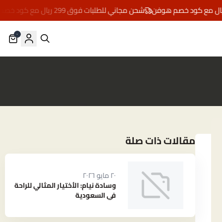
شحن مجاني للطلبات فوق 299 ريال مع كود خصم هوفن
٠
مقالات ذات صلة
٢٠ مايو ٢٠٢٦
وسادة نيام: الأختيار المثالي للراحة
في السعودية