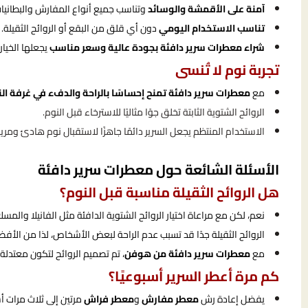
آمنة على الأقمشة والوسائد
وتناسب جميع أنواع المفارش والبطانيات
تناسب الاستخدام اليومي
دون أي قلق من البقع أو الروائح الثقيلة.
شراء معطرات سرير دافئة بجودة عالية وسعر مناسب
يجعلها الخيار
تجربة نوم لا تُنسى
مع
معطرات سرير دافئة تمنح إحساسًا بالراحة والدفء في غرفة ال
الروائح الشتوية الثابتة تخلق جوًا مثاليًا للاسترخاء قبل النوم.
الاستخدام المنتظم يجعل السرير دائمًا جاهزًا لاستقبال نوم هادئ ومر
الأسئلة الشائعة حول معطرات سرير دافئة
هل الروائح الثقيلة مناسبة قبل النوم؟
نعم، لكن مع مراعاة اختيار الروائح الشتوية الدافئة مثل الفانيلا وال
الروائح الثقيلة جدًا قد تسبب عدم الراحة لبعض الأشخاص، لذا من الأفضل
مع
معطرات سرير دافئة من هوفن
، تم تصميم الروائح لتكون معتدلة 
كم مرة أعطر السرير أسبوعيًا؟
يفضل إعادة رش
معطر مفارش
و
معطر فراش
مرتين إلى ثلاث مرات أس