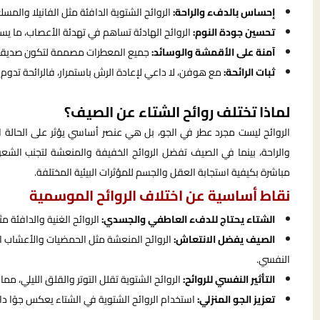
إحساس بالدفء والراحة:
الروائح الشتوية الدافئة مثل الفانيلا والمس
تحسين جودة النوم:
الروائح الهادئة تساهم في تهدئة الأعصاب، ما 
آمنة على الأقمشة والوسائد:
جميع المعطرات مصممة لتكون صديقة لل
ثبات الرائحة:
مع هوفن، لا داعي لإعادة الرش باستمرار، فالرائحة تدوم ل
لماذا تختلف روائح الشتاء عن الصيف؟
الروائح ليست مجرد عطر في الجو، بل هي عنصر أساسي يؤثر على الحالة 
والراحة، بينما في الصيف تفضل الروائح الخفيفة والمنعشة لتجنب الشعور با
مباشرة بكيفية استجابة العقل والجسم للمؤثرات البيئية المختلفة.
نقاط أساسية عن اختلاف الروائح الموسمية
الشتاء يحتاج للدفء العاطفي والجسدي:
الروائح الغنية والدافئة م
الصيف يفضل الانتعاش:
الروائح المنعشة مثل الحمضيات والأعشاب الط
النفسي.
التأثير النفسي للروائح:
الروائح الشتوية تقلل التوتر والقلق الليلي، مما
تعزيز الجو المنزلي:
استخدام الروائح الشتوية في الشتاء يعكس جوًا دافئًا 