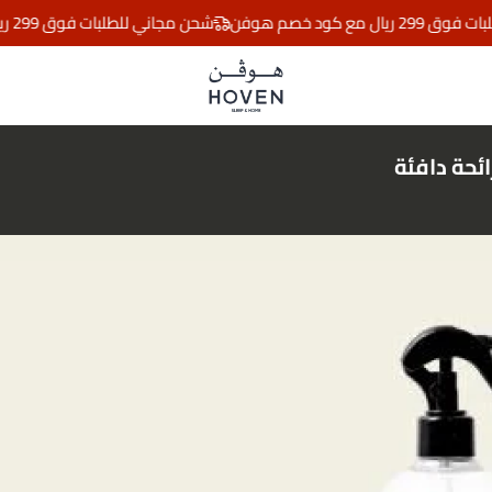
ود خصم هوفن
شحن مجاني للطلبات فوق 299 ريال مع كود خصم هوفن
مفارش هوڤن
ئحة دافئة