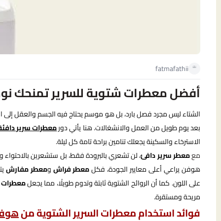
fatmafathii
أفضل معطرات شتوية للسرير تمنحك نومًا 
الشتاء ليس مجرد فصل بارد، بل هو موسم يحتاج فيه الجسم والعقل إلى ا
بعد يوم طويل من العمل والانشغالات. هنا يأتي دور
معطرات سرير دافئة
الاسترخاء والسكينة يجعلك تنامين براحة تامة كل ليلة.
مع
معطر سرير دافئ
، لن تشعري بالبرودة فقط، بل ستشعرين بالاحتواء 
هوفن يراعي أعلى معايير الجودة، فكل
معطر فراش
و
معطر مفارش
يت
على اللون. كما أن الروائح الشتوية ثابتة وتدوم طويلًا، مما يجعل
معطرات سر
مريحة ومستقرة.
فوائد استخدام معطرات السرير الشتوية من
هوف