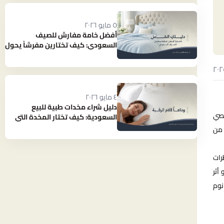
٥ مايو ٢٠٢٦
أفضل خامة مفارش للصيف
السعودي: كيف تختارين مفرشاً يحول
حرارة الصيف إلى نوم بارد ومنعش؟
٤ مايو ٢٠٢٦
دليل شراء مخدات طبية للبيع
خصي
السعودية: كيف تختار المخدة التي
تنهي آلام رقبتك؟
 من
رات
أثر
نوم