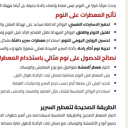
يحدث فرقًا كبيرًا في النوم، ليس فقط بإضفاء رائحة جميلة، بل أيضًا بتهيئة 
تأثير المعطرات على النوم
تحفيز الاسترخاء النفسي:
الروائح الدافئة تساعد على تهدئة العقل وال
تقليل التوتر والقلق:
الروائح المهدئة تقلل التفكير الزائد قبل النوم وت
تحسين الروتين اليومي للنوم:
استخدام
معطرات سرير دافئة
بشكل منت
تجربة نوم أكثر راحة:
رائحة السرير المريحة تعطي شعورًا بالهدوء والسك
نصائح للحصول على نوم مثالي باستخدام المعطرا
اختيار
معطر أقمشة
متوافق مع نوع المفارش والوسائد.
رش المعطر قبل النوم مباشرة لضمان ثبات الرائحة طوال الليل.
تجديد الرش كل بضعة أيام حسب حجم السرير واحتياجات الغرفة.
استخدام الروائح المناسبة للشتاء مثل الفانيلا والمسك والخشب لتحفيز 
الطريقة الصحيحة لتعطير السرير
اختيار المعطر الصحيح والطريقة المناسبة لاستخدامه من أهم خطوات الح
جميع أنواع الأقمشة والوسائد، مع ضمان ثبات الرائحة لأطول فترة ممكنة دو