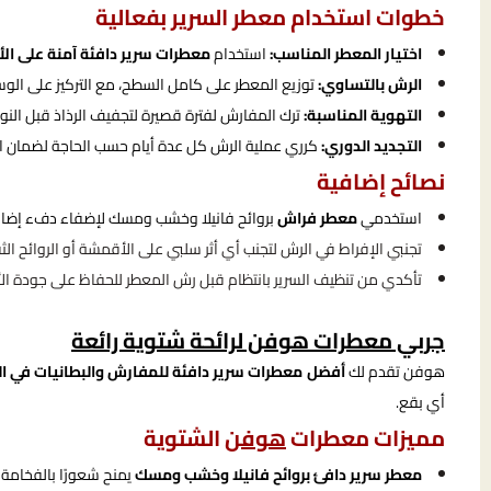
خطوات استخدام معطر السرير بفعالية
اختيار المعطر المناسب:
استخدام
معطرات سرير دافئة آمنة على ال
الرش بالتساوي:
توزيع المعطر على كامل السطح، مع التركيز على الو
التهوية المناسبة:
ترك المفارش لفترة قصيرة لتجفيف الرذاذ قبل النوم
التجديد الدوري:
كرري عملية الرش كل عدة أيام حسب الحاجة لضمان استم
نصائح إضافية
استخدمي
معطر فراش
بروائح فانيلا وخشب ومسك لإضفاء دفء إضافي
تجنبي الإفراط في الرش لتجنب أي أثر سلبي على الأقمشة أو الروائح الثقي
تأكدي من تنظيف السرير بانتظام قبل رش المعطر للحفاظ على جودة الأ
جربي معطرات هوفن لرائحة شتوية رائعة
هوفن تقدم لك
أفضل معطرات سرير دافئة للمفارش والبطانيات في ا
أي بقع.
مميزات معطرات
هوفن
الشتوية
معطر سرير دافئ بروائح فانيلا وخشب ومسك
يمنح شعورًا بالفخامة 