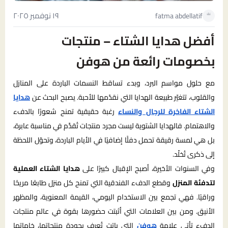
١٩ نوفمبر ٢٠٢٥
fatma abdellatif
أفضل هدايا الشتاء – منتجات
بخصومات رائعة من هوفن
مع حلول مواسم البرد، وبدء تساقط النسمات الباردة على المنازل
والقلوب، تتغيّر طبيعة الهدايا التي نقدّمها للأحبة. يصبح البحث عن
هدايا
الشتاء الفاخرة للرجال والنساء
رغبة حقيقية تمنح شعورًا بالدفء
والاهتمام. فالهدايا الشتوية ليست مجرد منتجات تُقدَّم في مناسبة عابرة،
بل هي لمسة رقيقة تحمل دفئًا إضافيًا في الأيام الباردة، وتحوّل اللحظة
إلى ذكرى تُخلّد.
وفي السنوات الأخيرة، أصبح الإقبال كبيرًا على
هدايا الشتاء العملية
لتدفئة المنزل
وقطع الدفء الفندقية التي تمنح كل منزل طابعًا مريحًا
وراقيًا. فهي تجمع بين الاستخدام اليومي، القيمة المعنوية، والمظهر
الأنيق. ومن بين العلامات التي أثبتت حضورها بقوة في عالم منتجات
الدفء تأتي علامة
هوفن
التي باتت تُعرف بجودة منتجاتها، خاماتها