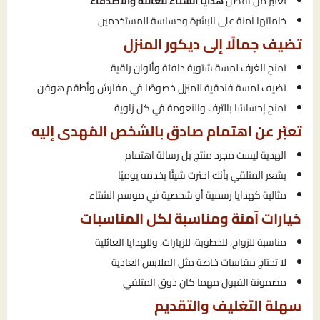
تعتبر من أفضل
هدايا الشتاء للعائلة والأصدقاء
خاماتها آمنة على البشرة وحساسة للمستخدمين
تضيف جمالًا إلى ديكور المنزل
تمنح الغرف لمسة شتوية دافئة وألوان راقية
تضيف لمسة فندقية للمنزل خصوصًا في مفارش وأطقم هوفن
تمنح إحساسًا بالترف والنعومة في كل زاوية
تعبّر عن اهتمام صادق بالشخص المُهدى إليه
الهدية ليست مجرد منتج بل رسالة اهتمام
يشعر المتلقي بأنك اخترت شيئًا يخدمه يوميًا
مثالية كهدايا رسمية أو شخصية في موسم الشتاء
خيارات آمنة ومناسبة لكل المناسبات
مناسبة للزواج، للخطوبة، للزيارات، وللهدايا العائلية
لا تحتاج مقاسات خاصة مثل الملابس العادية
مضمونة القبول مهما كان ذوق المتلقي
سهلة التغليف والتقديم