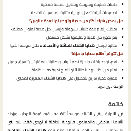
خامات قطيفة وسوفت وفلانيل بلمسة فندقية
تصميمات أنيقة تجعل الهدية مثالية للمناسبات الخاصة
هل يمكن شراء أكثر من هدية وتوصيلها لعدة عناوين؟
يمكنك إتمام عدة طلبات بسهولة وإرسال كل هدية لعنوان مختلف
يتم تجهيز كل هدية وتغليفها بشكل مستقل
مثالية لإرسال
هدايا الشتاء للعائلة والأصدقاء
خلال موسم الأعيا
هل تتوفر أطقم هدايا جاهزة؟
نعم، توجد باقات جاهزة تضم أرواب وبطانيات ومفارش بتنسيق جميل
تعتبر من أكثر الهدايا طلبًا لأنها تمنح تجربة دفء كاملة
مميزة كخيار سريع للحصول على
هدايا الشتاء المميزة لمحبي
الراحة
دون حيرة
خاتمة
في النهاية، يبقى الشتاء موسماً تتضاعف فيه قيمة الهدايا، ويزداد
تأثيرها العاطفي والمعنوي. فالهدية الدافئة لا تُهدى فقط لليد التي
تمسكها، بل للقلب الذي يتلقاها. ومع تنوع
هدايا الشتاء الفاخرة