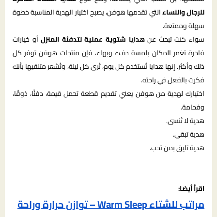
للرجال والنساء
التي تقدمها هوفن، يصبح اختيار الهدية المناسبة خطوة
سهلة وممتعة.
سواء كنت تبحث عن
هدايا شتوية عملية لتدفئة المنزل
أو خيارات
فاخرة تغمر المكان بلمسة دفء وبهاء، فإن منتجات هوفن توفر كل
ذلك وأكثر. إنها هدايا تُستخدم كل يوم، تُرى كل ليلة، وتُشعر متلقيها بأنك
فكرت بالفعل في راحته.
اختيارك لهدية من هوفن يعني تقديم قطعة تحمل قيمة، دفئًا، ذوقًا،
وفخامة.
هدية لا تُنسى.
هدية تبقى.
هدية تليق بمن تحب.
اقرأ أيضا:
مراتب للشتاء Warm Sleep – توازن حرارة وراحة