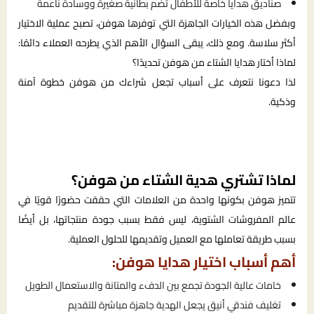
صناديق هدايا خاصة للأطفال تضم بطانية صغيرة ووسادة ناعمة
وبفضل هذه الخيارات الجاهزة التي توفرها هوفن، تصبح عملية الاختيار
أكثر سلاسة. ومع ذلك، يبقى السؤال الأهم الذي يطرحه العملاء دائمًا:
لماذا أختار هدايا الشتاء من هوفن تحديدًا؟
لذا دعونا نتعرف على أسباب تجعل شراءك من هوفن خطوة آمنة
وذكية.
لماذا تشتري هدية الشتاء من هوفن؟
تتميز هوفن بكونها واحدة من العلامات التي حققت حضورًا قويًا في
عالم المفروشات الشتوية، ليس فقط بسبب جودة منتجاتها، بل أيضًا
بسبب طريقة تعاملها مع العميل وتقديمها للحلول العملية.
أهم أسباب اختيار هدايا هوفن:
خامات عالية الجودة تجمع بين الدفء والمتانة والاستعمال الطويل
تغليف فندقي أنيق يجعل الهدية جاهزة مباشرة للتقديم