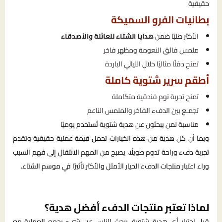
حقيقية
بطانيات الفرو السميكة
الأكثر طلبًا ضمن
هدايا الشتاء للعائلة والأصدقاء
ملمس فائق النعومة ومظهر فاخر
تمنح دفئًا مثاليًا خلال الليالي الباردة
أطقم سرير شتوية كاملة
تمنح تجربة نوم فندقية متكاملة
تجمـع بين الدفء الفاخر والملمس الناعم
مناسبة لمن يبحثون عن هدية شتوية تُستخدم يوميًا
وبما أن كل هدية من هذه الخيارات تحمل قيمة عملية حقيقية وتقدم
تجربة دفء وراحة تدوم طويلًا، يصبح من المهم الانتقال إلى فهم السبب
وراء اعتبار منتجات الدفء الخيار الأمثل والأكثر تأثيرًا في موسم الشتاء.
لماذا تعتبر منتجات الدفء أفضل هدية؟
قبل اختيار أي هدية شتوية، يبحث الناس عن شيء يجمع العملية مع