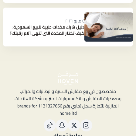
٤ مايو ٢٠٢٦
دليل شراء مخدات طبية للبيع السعودية:
كيف تختار المخدة التي تنهي آلام رقبتك؟
متخصصون في بيع مفارش الاسرة والبطانيات والمراتب
ومعطرات المفارش والاكسسوارات المنزليه شركة العلامات
المنزلية للتجارة سجل تجاري رقم 1131327656 brands for
home ltd
روابط تهمك