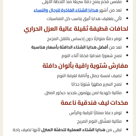
ملمس فخم يمنح دفئًا سريعًا منذ اللحظة الأولى
تعد من أشهر
هدايا الشتاء الفاخرة للرجال والنساء
تأتي بتغليف هدايا أنيق يناسب كل المناسبات
لحافات قطيفة ثقيلة عالية العزل الحراري
توفر دفئًا متوازنًا دون إحساس بالثقل المزعج
تعد من
أفضل هدايا الشتاء الدافئة بأسعار مناسبة
تمنح شعورًا فندقيًا فخمًا أثناء النوم
مفارش شتوية راقية بألوان دافئة
تضيف لمسة جمال وأناقة لغرفة النوم
تمنح السرير مظهرًا شتويًا جذابًا
مثالية كهدية لمن يهتمون بتجديد ديكور المنزل
مخدات ليف فندقية ناعمة
توفر دعمًا ممتازًا للرقبة والرأس
مثالية لعشّاق النوم المريح
تبقى من
هدايا الشتاء العملية لتدفئة المنزل
لأنها تضيف راحة