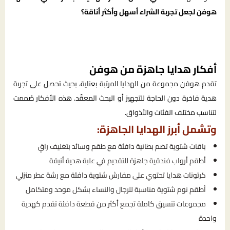
هوفن لجعل تجربة الشراء أسهل وأكثر أناقة؟
أفكار هدايا جاهزة من هوفن
تقدم هوفن مجموعة من الهدايا المرتبة بعناية، بحيث تحصل على تجربة
هدية فاخرة دون الحاجة للتجهيز أو البحث المعقّد. هذه الأفكار صُممت
لتناسب مختلف الفئات والأذواق.
وتشمل أبرز الهدايا الجاهزة:
باقات شتوية تضم بطانية دافئة مع طقم وسائد بتغليف راقٍ
أطقم أرواب فندقية جاهزة للتقديم في علبة هدية أنيقة
كرتونات هدايا تحتوي على مفارش شتوية دافئة مع رشة عطر منزلي
أطقم نوم شتوية مناسبة للرجال والنساء بشكل موحد ومتكامل
مجموعات تنسيق كاملة تجمع أكثر من قطعة دافئة تقدم كهدية
واحدة