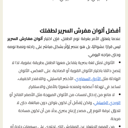
أفضل ألوان مفرش السرير لطفلك
عندما يتعلق الأمر بغرفة نوم الطفل، فإن اختيار
ألوان مفارش السرير
ليس قرارًا عشوائيًا، بل هو عنصر يُؤثّر بشكل مباشر على راحته ونمط نومه
وحتى مزاجه اليومي.
الألوان تمثل لغة بصرية يتفاعل معها الطفل بطريقة عفوية، لذا لا
يُنصح دائمًا باختيار الألوان القوية أو الصاخبة. على العكس، الألوان
الهادئة مثل
الأزرق السماوي
، الأخضر الباستيلي، واللافندر الخفيف،
تساعد في تهدئة أعصابه وتمنحه شعورًا بالأمان والاستقرار.
لا مانع من إدخال لمسات من الألوان المبهجة مثل الأصفر الفاتح أو
الوردي الباستيلي
، ولكن يُفضّل أن تكون بتوازن دون مبالغة، حتى لا
تتحوّل غرفة النوم إلى مصدر إزعاج بصري بدلًا من أن تكون مساحة
مريحة.
من المهم الابتعاد عن المفارش التي تحتوي على رسومات حادة أو