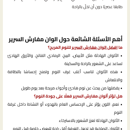
طابعًا عصريًا دون أن تخلّ بالراحة
أهم الأسئلة الشائعة حول الوان مفارش السرير
ما
افضل الوان مفارش السرير
للنوم المريح؟
• الألوان الهادئة مثل الأبيض، البيج، الرمادي الفاتح، والأزرق الهادئ
تساعد على الشعور بالراحة والسكينة
• هذه الألوان تناسب أغلب غرف النوم وتمنح إحساسًا بالنظافة
والانتعاش
• يفضلها من يبحث عن نوم هادئ وأجواء مريحة بعد يوم طويل
هل تؤثر ألوان مفارش السرير فعلًا على جودة النوم؟
• نعم، اللون يؤثر على الإحساس العام بالهدوء أو النشاط داخل غرفة
النوم
• الألوان الهادئة تعزز الشعور بالاسترخاء
• الألوان الصاخبة قد تجعل الغرفة أقل راحة للبعض، خاصة قبل النوم