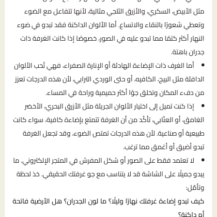
مثل الأبيض، السكري، والأزرق الثلجي مثالية، لأنها تتفاعل مع الضوء
وتعطي شعورًا بالنقاء والاتساع. أما الألوان الداكنة فقد تبدو في ضوء
النهار أكثر كتمًا مما تبدو عليه في الصور، خصوصًا إذا كانت الغرفة ذات
جدران باهتة.
أما الغرف ذات الإضاءة الهادئة أو الإنارة الصفراء، فهي تُحب الألوان
الدافئة مثل البيج، الكافيه، أو حتى الوردي الترابي، لأن هذه الدرجات تعزز
من دفء المكان وتخلق جوًا أكثر حميمية وراحة في المساء.
إذا كنت تميل إلى اختيار الألوان الجريئة مثل الأزرق البحري، الأخضر
الغامق، أو العنّابي، تأكّد من أن الغرفة تتمتع بإضاءة كافية، سواء كانت
طبيعية أو صناعية. لأن هذه الدرجات تمتص الضوء، وقد تجعل الغرفة
تبدو أضيق أو أغمق مما ترغب.
لا تعتمد فقط على الصور أو شكل المفرش في المتجر الإلكتروني. ما
يبدو جميلًا على الشاشة قد لا يتناسب مع جو غرفتك الحقيقي. خذ لحظة
وتأمّل:
كيف تبدو إضاءة غرفتك نهارًا وليلًا؟ ما لون الجدران؟ هل الأرضية فاتحة
أم داكنة؟