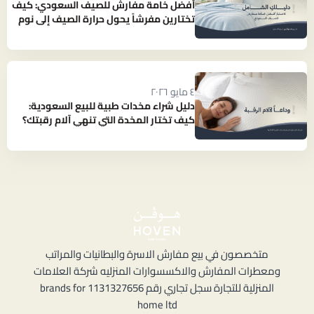
أفضل خامة مفارش للصيف السعودي: كيف
تختارين مفرشاً يحول حرارة الصيف إلى نوم
بارد ومنعش؟
٤ مايو ٢٠٢٦
دليل شراء مخدات طبية للبيع السعودية:
كيف تختار المخدة التي تنهي آلام رقبتك؟
متخصصون في بيع مفارش الاسرة والبطانيات والمراتب
ومعطرات المفارش والاكسسوارات المنزليه شركة العلامات
المنزلية للتجارة سجل تجاري رقم 1131327656 brands for
home ltd