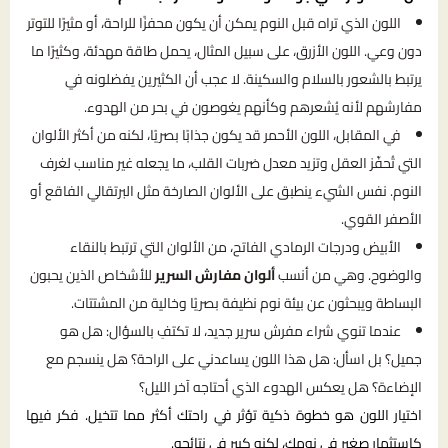
اللون الذي تراه قبل النوم يمكن أن يكون محفزًا للراحة، أو مثيرًا للتوتر
دون وعي. اللون الأزرق، على سبيل المثال، يحمل طاقة مهدئة، وكثيرًا ما
يرتبط بالشعور بالسلام والسكينة. لا عجب أن الكثيرين يفضلونه في
مفارشهم لأنه يُشعرهم وكأنهم يغوصون في بحر من الهدوء.
في المقابل، اللون الأحمر قد يكون جذابًا بصريًا، لكنه من أكثر الألوان
التي تُحفّز العقل وتزيد معدل ضربات القلب، ما يجعله غير مناسب لغرف
النوم. نفس الشيء ينطبق على الألوان الصارخة مثل البرتقالي الفاقع أو
الأصفر القوي.
الأبيض ودرجات الرمادي الفاتح، من الألوان التي ترتبط بالنقاء
والوضوح. وهي من أنسب
ألوان مفارش السرير
للأشخاص الذين يحبون
البساطة ويبحثون عن بيئة نوم نظيفة بصريًا وخالية من المشتتات.
عندما تنوي شراء مفرش سرير جديد، لا تكتفِ بالسؤال: هل هو
جميل؟ بل اسأل: هل هذا اللون يساعدني على الراحة؟ هل ينسجم مع
الإضاءة؟ هل يعكس الهدوء الذي أحتاجه آخر الليل؟
اختيار اللون هو خطوة ذكية تؤثر في راحتك أكثر مما تتخيل. فكر فيها
كاستثمار صغير في نومك، لكنه كبير في نتائجه.