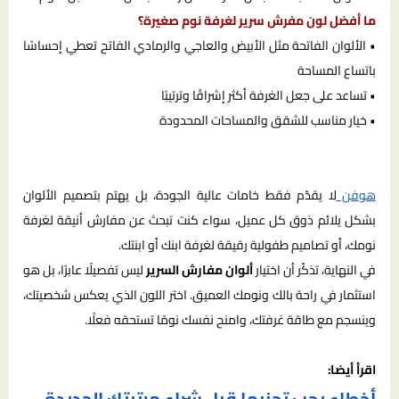
ما أفضل لون مفرش سرير لغرفة نوم صغيرة؟
• الألوان الفاتحة مثل الأبيض والعاجي والرمادي الفاتح تعطي إحساسًا
باتساع المساحة
• تساعد على جعل الغرفة أكثر إشراقًا وترتيبًا
• خيار مناسب للشقق والمساحات المحدودة
هوفن
لا يقدّم فقط خامات عالية الجودة، بل يهتم بتصميم الألوان
بشكل يلائم ذوق كل عميل، سواء كنت تبحث عن مفارش أنيقة لغرفة
نومك، أو تصاميم طفولية رقيقة لغرفة ابنك أو ابنتك.
في النهاية، تذكّر أن اختيار
ألوان مفارش السرير
ليس تفصيلًا عابرًا، بل هو
استثمار في راحة بالك ونومك العميق. اختر اللون الذي يعكس شخصيتك،
وينسجم مع طاقة غرفتك، وامنح نفسك نومًا تستحقه فعلًا.
اقرأ أيضا:
أخطاء يجب تجنبها قبل شراء مرتبتك الجديدة