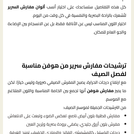
كل هذه التفاصيل ستساعدك على اختيار أنسب
ألوان مفارش السرير
لتُشعرك بالراحة البصرية والنفسية في كل وقت من اليوم.
اختيار اللون المناسب ليس عن الأناقة فقط، بل عن الانسجام بين الإضاءة
والجو العام للمكان.
ترشيحات مفارش سرير من هوفن مناسبة
لفصل الصيف
مع ارتفاع درجات الحرارة، يصبح المفرش الصيفي ضرورة وليس خيارًا. لكن
ما يميز
مفارش هوفن
أنها تجمع بين الخامة المناسبة واللون المتناغم
مع الموسم.
من الترشيحات الجميلة لموسم الصيف:
مفارش قطنية بلون أبيض ناصع، تعكس الضوء وتبعث على الانتعاش
مفرش بلون أزرق جليدي، يضفي برودة بصرية ويُريح العين
درجات الباستيل كالمشمشي الفاتح والرمادي الخفيف، تمنح الغرفة