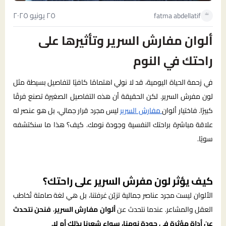
٢٥ يونيو ٢٠٢٥
fatma abdellatif
ألوان مفارش السرير وتأثيرها على
راحتك في النوم
في زحمة الحياة اليومية، قد لا نولي اهتمامًا كافيًا لتفاصيل بسيطة مثل
لون مفرش السرير. لكن الحقيقة أن هذه التفاصيل الصغيرة تصنع فرقًا
كبيرًا. فاختيار ألوان
مفارش السرير
ليس مجرد قرار جمالي، بل هو عنصر له
علاقة مباشرة براحتك النفسية وجودة نومك. كيف؟ هذا ما سنكتشفه
سويًا.
كيف يؤثر لون مفرش السرير على راحتك؟
الألوان ليست مجرد عناصر جمالية تزيّن غرفتنا، بل هي لغة صامتة تُخاطب
العقل والمشاعر. عندما نتحدث عن
ألوان مفارش السرير
،
فنحن نتحدث
عن أداة مؤثرة في جودة نومنا، سواء شعرنا بذلك أم لا.