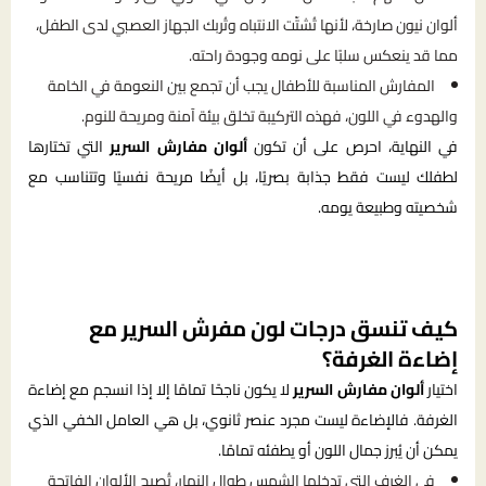
ألوان نيون صارخة، لأنها تُشتّت الانتباه وتُربك الجهاز العصبي لدى الطفل،
مما قد ينعكس سلبًا على نومه وجودة راحته.
المفارش المناسبة للأطفال يجب أن تجمع بين النعومة في الخامة
والهدوء في اللون، فهذه التركيبة تخلق بيئة آمنة ومريحة للنوم.
في النهاية، احرص على أن تكون
ألوان مفارش السرير
التي تختارها
لطفلك ليست فقط جذابة بصريًا، بل أيضًا مريحة نفسيًا وتتناسب مع
شخصيته وطبيعة يومه.
كيف تنسق درجات لون مفرش السرير مع
إضاءة الغرفة؟
اختيار
ألوان مفارش السرير
لا يكون ناجحًا تمامًا إلا إذا انسجم مع إضاءة
الغرفة. فالإضاءة ليست مجرد عنصر ثانوي، بل هي العامل الخفي الذي
يمكن أن يُبرز جمال اللون أو يطفئه تمامًا.
في الغرف التي تدخلها الشمس طوال النهار، تُصبح الألوان الفاتحة