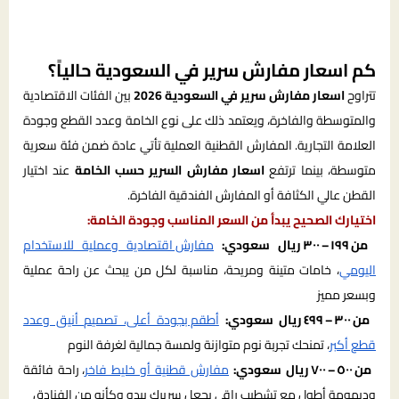
كم اسعار مفارش سرير في السعودية حالياً؟
تتراوح
اسعار مفارش سرير في السعودية 2026
بين الفئات الاقتصادية
والمتوسطة والفاخرة، ويعتمد ذلك على نوع الخامة وعدد القطع وجودة
العلامة التجارية. المفارش القطنية العملية تأتي عادة ضمن فئة سعرية
متوسطة، بينما ترتفع
اسعار مفارش السرير حسب الخامة
عند اختيار
القطن عالي الكثافة أو المفارش الفندقية الفاخرة.
اختيارك الصحيح يبدأ من السعر المناسب وجودة الخامة:
من ١٩٩ – ٣٠٠ ريال سعودي:
مفارش اقتصادية وعملية للاستخدام
اليومي
، خامات متينة ومريحة، مناسبة لكل من يبحث عن راحة عملية
وبسعر مميز
من ٣٠٠ – ٤٩٩ ريال سعودي:
أطقم بجودة أعلى، تصميم أنيق وعدد
قطع أكبر
، تمنحك تجربة نوم متوازنة ولمسة جمالية لغرفة النوم
من ٥٠٠ – ٧٠٠ ريال سعودي:
مفارش قطنية أو خليط فاخر
، راحة فائقة
وديمومة أطول مع تشطيب راقي يجعل سريرك يبدو وكأنه من الفنادق