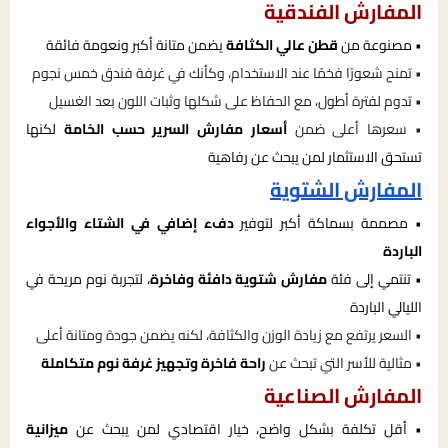
المفارش الفندقية
• مصنوعة من
قطن عالي الكثافة
يضمن متانة أكبر ونعومة فائقة
• تمنح شعورًا فخمًا عند الاستخدام، وكأنك في غرفة فندق خمس نجوم
• تدوم لفترة أطول، مع الحفاظ على شكلها وثبات اللون بعد الغسيل
• سعرها أعلى ضمن
أسعار مفارش السرير حسب الخامة
لكنها
تستحق الاستثمار لمن يبحث عن رفاهية
المفارش الشتوية
• مصممة بسماكة أكبر لتوفير
دفء إضافي في الشتاء والأجواء
الباردة
• تنتمي إلى فئة
مفارش شتوية دافئة وفاخرة
، لتجربة نوم مريحة في
الليالي الباردة
• السعر يرتفع مع زيادة الوزن والكثافة، لكنه يضمن جودة ومتانة أعلى
• مثالية للأسر التي تبحث عن
راحة فاخرة وتجهيز غرفة نوم متكاملة
المفارش الصناعية
• أقل تكلفة بشكل واضح، خيار اقتصادي لمن يبحث عن
ميزانية