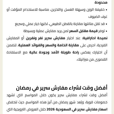
محدودة
• خفيفة الوزن وسهلة الغسل والتخزين، مناسبة للاستخدام المؤقت أو
غرف الضيوف
• قد تقل متانتها مقارنة بالقطن الطبيعي، لكنها خيار عملي وسريع
• توفر
قيمة مقابل السعر
لمن يريد مفارش عملية وبسيطة
نصيحة احترافية:
عند اختيار
مفارش سرير نفر ونفرين
أو المفارش
الفردية، احرص على
مقارنة الخامة والسعر والفوائد العملية
، لتضمن
أن اختيارك يعكس
راحة طويلة الأمد وجودة عالية
مع الاستفادة
القصوى من ميزانيتك.
أفضل وقت لشراء مفارش سرير في رمضان
أفضل وقت لشراء مفارش سرير يكون خلال المواسم التي تشهد
خصومات قوية، ويُعد شهر رمضان من أبرز هذه المواسم. حيث تنخفض
اسعار مفارش سرير في السعودية 2026
خلال العروض الترويجية التي