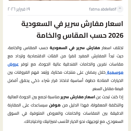
١٩ فبراير ٢٠٢٦
fatma abdellatif
اسعار مفارش سرير في السعودية
2026 حسب المقاس والخامة
تختلف اسعار
مفارش سرير في السعودية
حسب المقاس والخامة،
حيث تبدأ المفارش المفرد (نفر) من الفئات الاقتصادية وتزداد مع
مقاسات نفرين والخامات الفندقية عالية الجودة، مع توفر
عروض
موسمية
خلال رمضان على منتجات مختارة. ويُعد فهم الفروقات بين
الخيارات المتاحة خطوة أساسية لاتخاذ قرار شراء ذكي يحقق أفضل
قيمة مقابل السعر.
إذا كنت تبحث عن
اسعار مفارش سرير
مناسبة تجمع بين الجودة العالية
والتكلفة المعقولة، فهذا الدليل من
هوفن
سيساعدك على المقارنة
الدقيقة بين المقاسات والخامات والعروض المتوفرة في السوق
السعودي، مع توجيهك نحو الخيار الأنسب لميزانيتك واحتياجاتك.