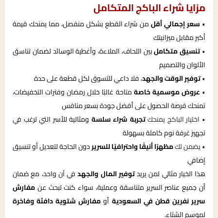
مزايا شراء الباكج المتكامل
•
سعر إجمالي أقل
من شراء القطع بشكل منفصل، مما يمنحك قيمة
أكبر مقابل ميزانيتك
•
تنسيق متكامل
بين اللحاف، الملاءة، وأغطية الوسائد لضمان تناسق
الألوان والتصميم
•
توفير الوقت والجهد
، فلا داعي للتسوق لكل قطعة على حدة
•
عروض موسمية خاصة
متاحة غالبًا خلال رمضان وفترات التخفيضات،
تمنحك فرصة الحصول على أفضل جودة بسعر منافس
• اختيار الباكج يمنحك
تجربة شراء سلسة
ومثالية للأسر التي ترغب في
تجهيز غرفة نوم كاملة بسهولة
• يضمن لك
مظهرًا أنيقًا واحترافيًا للسرير
دون الحاجة لتعديل أو تنسيق
إضافي
هذا الخيار مثالي لمن يريد
توفير المال والجهد
في آن واحد، مع ضمان
أن جميع عناصر السرير متناسقة وعملية، سواء كنت تبحث عن
مفارش
سرير نفرين قطن في السعودية
أو
مفارش شتوية دافئة وفاخرة
لموسم الشتاء.