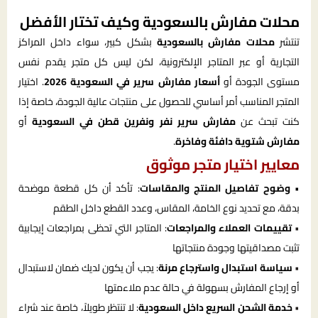
محلات مفارش بالسعودية وكيف تختار الأفضل
تنتشر
محلات مفارش بالسعودية
بشكل كبير، سواء داخل المراكز
التجارية أو عبر المتاجر الإلكترونية، لكن ليس كل متجر يقدم نفس
مستوى الجودة أو
أسعار مفارش سرير في السعودية 2026
. اختيار
المتجر المناسب أمر أساسي للحصول على منتجات عالية الجودة، خاصة إذا
كنت تبحث عن
مفارش سرير نفر ونفرين قطن في السعودية
أو
مفارش شتوية دافئة وفاخرة
.
معايير اختيار متجر موثوق
•
وضوح تفاصيل المنتج والمقاسات
: تأكد أن كل قطعة موضحة
بدقة، مع تحديد نوع الخامة، المقاس، وعدد القطع داخل الطقم
•
تقييمات العملاء والمراجعات
: المتاجر التي تحظى بمراجعات إيجابية
تثبت مصداقيتها وجودة منتجاتها
•
سياسة استبدال واسترجاع مرنة
: يجب أن يكون لديك ضمان لاستبدال
أو إرجاع المفارش بسهولة في حالة عدم ملاءمتها
•
خدمة الشحن السريع داخل السعودية
: لا تنتظر طويلاً، خاصة عند شراء