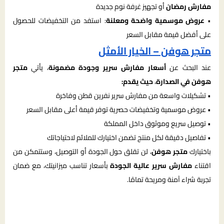
مفارش رمضان
أو تجهيز غرفة نوم جديدة
•
عروض موسمية واضحة ومعلنة
: استفد من التخفيضات للحصول
على أفضل قيمة مقابل السعر
متجر هوفن – الخيار الأمثل
عند البحث عن
أسعار مفارش سرير وجودة مضمونة
، يأتي
متجر
هوفن في الصدارة
،
حيث يقدم:
• تشكيلات واسعة من مفارش سرير نفرين قطن وفاخرة
• عروض موسمية وتخفيضات حصرية توفر قيمة أعلى مقابل السعر
• توصيل سريع وموثوق داخل المملكة
• تفاصيل دقيقة لكل منتج تضمن اختيارك للملائم لاحتياجاتك
باختيارك
متجر هوفن
، لن تقلق حول الجودة أو التوصيل، وستتمكن من
اقتناء
مفارش سرير عالية الجودة
بأسعار تناسب ميزانيتك، مع ضمان
تجربة شراء آمنة ومريحة تمامًا.