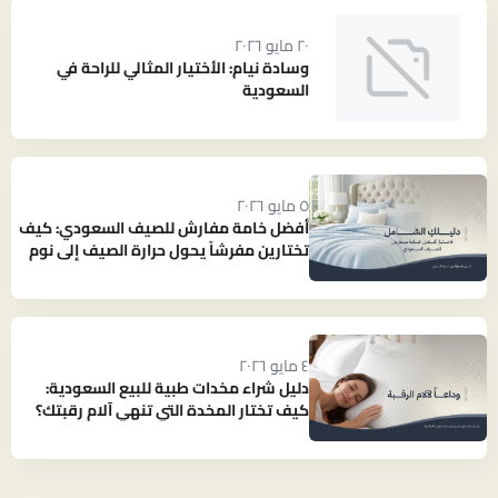
٢٠ مايو ٢٠٢٦
وسادة نيام: الأختيار المثالي للراحة في
السعودية
٥ مايو ٢٠٢٦
أفضل خامة مفارش للصيف السعودي: كيف
تختارين مفرشاً يحول حرارة الصيف إلى نوم
بارد ومنعش؟
٤ مايو ٢٠٢٦
دليل شراء مخدات طبية للبيع السعودية:
كيف تختار المخدة التي تنهي آلام رقبتك؟