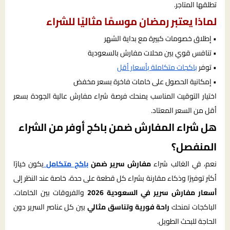
تطلقها المتاجر.
لماذا يعتبر رمضان موسمًا مثاليًا للشراء
• إطلاق خصومات كبيرة مع بداية الشهر
• تنافس قوي بين محلات مفارش بالسعودية
• توفر
باكجات متكاملة بأسعار أقل
• إمكانية الحصول على خامات فاخرة بسعر مخفض
اختيار التوقيت المناسب يمنحك فرصة شراء مفارش عالية الجودة بسعر
أقل من السعر المعتاد.
هل شراء المفارش ضمن باكج أوفر من الشراء
المنفصل؟
نعم، في الغالب شراء
مفارش سرير ضمن
باكج متكامل
يكون خيارًا
أكثر توفيرًا وذكاء مقارنة بشراء كل قطعة على حدة، خاصة عند النظر إلى
أسعار مفارش سرير في السعودية 2026
والفروقات بين الخامات.
الباكجات تمنحك
راحة فورية وتناسق مثالي
بين كل عناصر السرير دون
الحاجة للبحث الطويل.