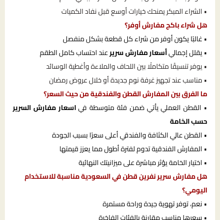
• الشراء المبكر يمنحك خيارات أوسع قبل نفاد الكميات
هل شراء باكج مفارش أوفر؟
• غالبًا يكون أوفر من شراء كل قطعة بشكل منفصل
• يقلل إجمالي
أسعار مفارش سرير
عند احتساب كامل الطقم
• يوفر تنسيقًا متكاملًا بين اللحاف والملاءة وأغطية الوسائد
• مناسب عند تجهيز غرفة نوم جديدة أو خلال عروض رمضان
ما الفرق بين المفارش القطن والفندقية من حيث السعر؟
• القطن العملي يأتي ضمن فئة متوسطة في
اسعار مفارش السرير
حسب الخامة
• القطن عالي الكثافة والفندقي أعلى سعرًا بسبب الجودة
• المفارش الفندقية تدوم لفترة أطول مما يعزز قيمتها
• اختيار الخامة يؤثر مباشرة على ميزانيتك النهائية
هل مفارش سرير نفرين قطن في السعودية مناسبة للاستخدام
اليومي؟
• نعم، توفر تهوية جيدة وراحة مستمرة
• سعرها مناسب مقارنة بالفئات الفاخرة