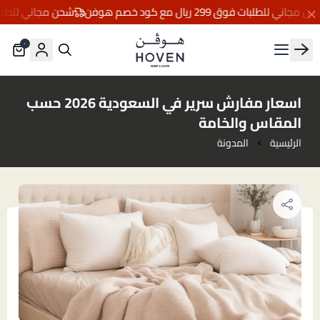
ني للطلبات فوق 299 ريال مع كود خصم هوفن
شحن مجاني للطلبات فوق 299 ريال مع ك
٠
مفارش هوڤن
اسعار مفارش سرير في السعودية 2026 حسب
المقاس والخامة
الرئيسية
المدونة