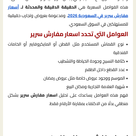
هذه الفواصل السعرية هي
الحقيقة الدقيقة والمحدثة لـ
أسعار
مفارش سرير في السعودية 2026
، ومدعومة بعروض وتجارب حقيقية
للمستهلكين في السوق السعودي.
العوامل التي تحدد اسعار مفارش سرير
• نوع القماش المستخدم مثل القطن أو المايكروفايبر أو الخامات
الفندقية
• كثافة النسيج وجودة الخياطة والتشطيب
• عدد القطع داخل الطقم
• الموسم ووجود عروض خاصة مثل عروض رمضان
• شهرة العلامة التجارية ومكان البيع
فهم هذه العوامل يساعدك على تحليل
اسعار مفارش سرير
بشكل
منطقي بدلًا من الاكتفاء بمقارنة الأرقام فقط.