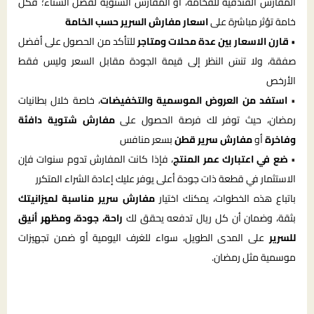
المفارش الفندقية للفخامة، أو المفارش الشتوية لفصل الشتاء؛ فكل
خامة تؤثر مباشرة على
اسعار مفارش السرير حسب الخامة
•
قارن الاسعار بين عدة محلات ومتاجر
للتأكد من الحصول على أفضل
صفقة، ولا تنسَ النظر إلى قيمة الجودة مقابل السعر وليس فقط
الأرخص
•
استفد من العروض الموسمية والتخفيضات
، خاصة خلال بطانيات
رمضان، حيث توفر لك فرصة الحصول على
مفارش شتوية دافئة
وفاخرة
أو
مفارش سرير قطن
بسعر منافس
•
ضع في اعتبارك عمر المنتج
، فإذا كانت المفارش تدوم سنوات فإن
الاستثمار في قطعة ذات جودة أعلى يوفر عليك إعادة الشراء المتكرر
باتباع هذه الخطوات، يمكنك اختيار
مفارش سرير مناسبة لميزانيتك
بثقة، وضمان أن كل ريال تدفعه يحقق لك
راحة، جودة، ومظهر أنيق
للسرير
على المدى الطويل، سواء للغرف اليومية أو ضمن تجهيزات
موسمية مثل رمضان.