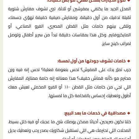
🔹 تنوّع الخيارات بشكل فعلي، مو بس كميات:
المحل الجيد ما يكتفي بمفرشين أو ثلاثة. تبي تشوف مفارش شتوية
ثقيلة تدفيك من أول دقيقة، ومفارش صيفية خفيفة تهوّي جسمك،
وتلقى بينهم خامات مثل القطن المصري، الفرو الصناعي، أو
المايكروفايبر. وكل هذا بمقاسات دقيقة تبدأ من سرير أطفال وتوصل
لمراتب كينج سايز.
🔹 خامات تشوف جودتها من أول لمسة:
جرب تمرّر يدك على المفرش؟ تحس بنعومة فعلية؟ تحس إنه فيه وزن
محترم مو كأنه قماش خفيف؟ هذا معناته إنه خامة ممتازة. المفارش
اللي تجي من خامات مثل القطن ١٠٠٪ أو الفرو المخملي تعيش معك
أطول وتعطيك إحساس بالفخامة كل ما لمستها.
🔹 مصداقية في خدمات ما بعد البيع:
خلنا نكون صريحين، أحيانًا ممكن يوصلك شي ما عجبك أو فيه خلل بسيط.
المحلات اللي تحترمك هي اللي تستقبل شكاويك بصدر رحب وتعطيك بديل