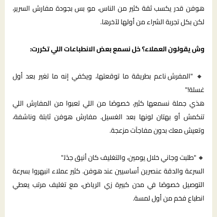
هوفن قدر يكسب ثقة كثير من الناس، مو بس بجودة مفارش السرير،
لكن بكل تجربة الشراء من أولها لآخرها.
وش يقولون العملاء؟ خل نسمع بعض الانطباعات اللي تكررت:
🔸
"المفرش ناعم بطريقة ما توقعتها، ويكفي إنه ما تغير بعد أول
غسلة!"
هذي جملة نسمعها كثير، خصوصًا من اللي تعبوا من المفارش اللي
تنكمش أو بهتان لونها بعد الغسيل. مفارش هوفن ثابتة وناشفة،
وتعيش معك بدون مفاجآت مزعجة.
🔸
"طلبت وجاني خلال يومين، والتغليف كان أنيق جدًا."
السرعة والدقة عنصرين أساسيين عند هوفن. كثير عملاء انبهروا بسرعة
التوصيل خصوصًا في مدن كبيرة زي الرياض، مع تغليف مرتب يعطي
انطباع فخم من أول لمسة.