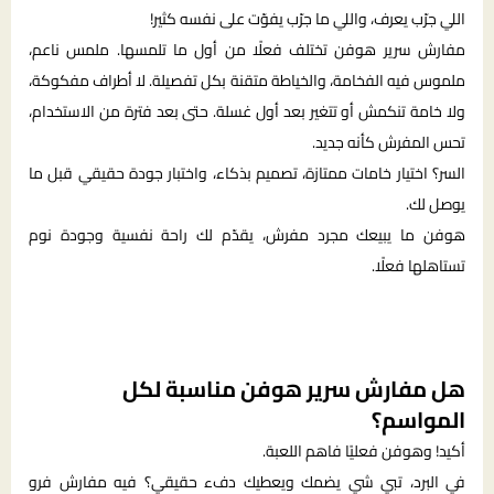
اللي جرّب يعرف، واللي ما جرّب يفوّت على نفسه كثير!
مفارش سرير هوفن تختلف فعلًا من أول ما تلمسها. ملمس ناعم،
ملموس فيه الفخامة، والخياطة متقنة بكل تفصيلة. لا أطراف مفكوكة،
ولا خامة تنكمش أو تتغير بعد أول غسلة. حتى بعد فترة من الاستخدام،
تحس المفرش كأنه جديد.
السر؟ اختيار خامات ممتازة، تصميم بذكاء، واختبار جودة حقيقي قبل ما
يوصل لك.
هوفن ما يبيعك مجرد مفرش، يقدّم لك راحة نفسية وجودة نوم
تستاهلها فعلًا.
هل مفارش سرير هوفن مناسبة لكل
المواسم؟
أكيد! وهوفن فعليًا فاهم اللعبة.
في البرد، تبي شي يضمك ويعطيك دفء حقيقي؟ فيه مفارش فرو