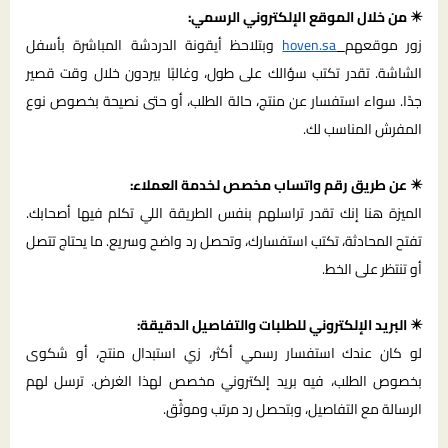
✴️ من خلال الموقع الإلكتروني الرسمي:
زور موقعهم
hoven.sa
وبتلاحظ أيقونة الدردشة المباشرة بأسفل
الشاشة. تقدر تكتب سؤالك على طول، وغالبًا بيردون خلال وقت قصير
جدًا. سواء استفسار عن منتج، حالة الطلب، أو حتى نصيحة بخصوص نوع
المفرش المناسب لك.
✴️ عن طريق رقم واتساب مخصص لخدمة العملاء:
الميزة هنا إنك تقدر تراسلهم بنفس الطريقة اللي تكلم فيها أصحابك.
تفتح المحادثة، تكتب استفسارك، وتحصل رد واضح وسريع. ما يحتاج تتصل
أو تنتظر على الخط.
✴️ البريد الإلكتروني للطلبات والتفاصيل الدقيقة:
لو كان عندك استفسار رسمي أكثر، زي استبدال منتج، أو شكوى
بخصوص الطلب، فيه بريد إلكتروني مخصص لهذا الغرض. ترسل لهم
الرسالة مع التفاصيل، وبتحصل رد مرتب وموثّق.