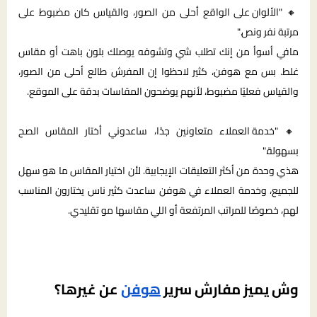
🔸
"الألوان على الواقع أحلى من الصور، والقياس كان مضبوط على
مرتبة نفر ونص."
مافي أسوأ من إنك تطلب شي وتشوفه يوصلك بلون باهت أو مقاس
غلط. بس مع هوفن، كثير لاحظوا إن المفرش طالع أحلى من الصور،
والقياس فعليًا مضبوط، لأنهم يوضحون المقاسات بدقة على الموقع.
🔸
"خدمة العملاء متعاونين جدًا، ساعدوني أختار المقاس الصح
بسهولة."
هذي وحدة من أكثر التعليقات الإيجابية. لأن اختيار المقاس ما هو سهل
للجميع، وخدمة العملاء في هوفن ساعدت كثير ناس يختارون المناسب
لهم، خصوصًا للمراتب المرتفعة أو اللي مقاسها مو تقليدي.
وش يميز مفارش سرير
هوفن
عن غيرها؟