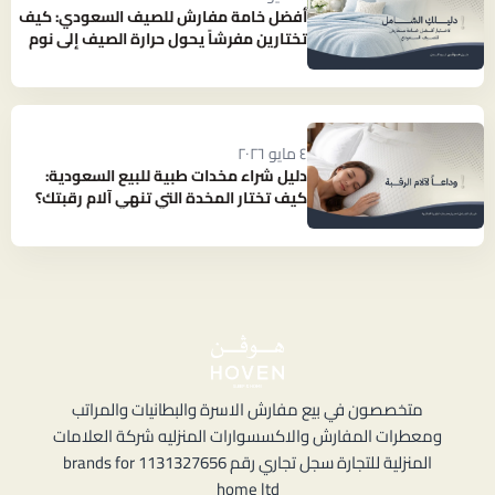
أفضل خامة مفارش للصيف السعودي: كيف
تختارين مفرشاً يحول حرارة الصيف إلى نوم
بارد ومنعش؟
٤ مايو ٢٠٢٦
دليل شراء مخدات طبية للبيع السعودية:
كيف تختار المخدة التي تنهي آلام رقبتك؟
متخصصون في بيع مفارش الاسرة والبطانيات والمراتب
ومعطرات المفارش والاكسسوارات المنزليه شركة العلامات
المنزلية للتجارة سجل تجاري رقم 1131327656 brands for
home ltd