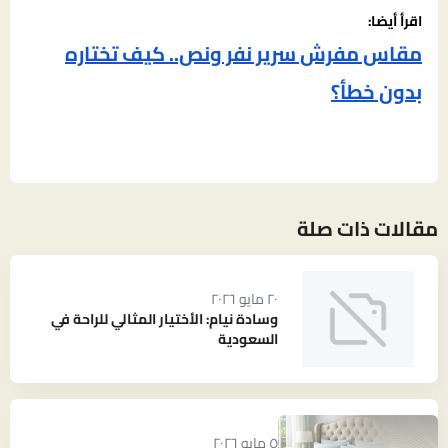
اقرأ أيضا:
مقاس مفرش سرير نفر ونص.. كيف تختاره
بدون خطأ؟
مقالات ذات صلة
٢٠ مايو ٢٠٢٦
وسادة نيام: الأختيار المثالي للراحة في
السعودية
٥ مايو ٢٠٢٦