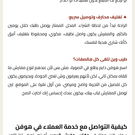
أو ترجع لك المبلغ بدون تعقيدات أو أعذار.
🔹 تغليف محترف وتوصيل سريع:
الراحة تبدأ من لحظة الشراء. المحل الممتاز يوصل طلبك خلال يومين
بالكثير، والمفرش يكون واصل نظيف، مكوي، ومحفوظ بتغليف أنيق
كأنك شاري هدية لنفسك.
طيب وين تلقى كل هالصفات؟
اسم هوفن دايم يطلع في الصورة. مش بس لأن عندهم تنوع مفارش ما
تلقاه بمكان ثاني، لكن لأنهم يعرفون وش تعني الجودة، ويحرصون يكون
كل تفصيل من التجربة واضح ومرضي. من أول نقرة على الموقع، لين
توصل المفارش لباب بيتك، بيكون عندك إحساس إنك اخترت الصح.
كيفية التواصل مع خدمة العملاء في هوفن