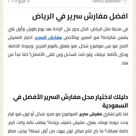
٧ مايو ٢٠٢٥
fatma abdellatif
افضل مفارش سرير في الرياض
في مدينة مثل الرياض، الكل يدور على الراحة بعد يوم طويل، وأول شي
يضمن هالراحة؟ هو السرير، وبالأخص
مفارش السرير
. اختيار المفرش
الصح مو بس موضوع شكل، هو يتعلق بالنوم المريح، وجودة الخامة،
وحتى بأناقة غرفتك. ولو كنت تتساءل وين تلقى الأفضل؟ خلنا نبدأ من
هنا.
دليلك لاختيار محل مفارش السرير الأفضل في
السعودية
لما تقرر تشتري
مفرش سرير
، الموضوع مو مجرد شكل أو لون، هو قرار
يحدد جودة نومك. يعني، مفرش خفيف بزيادة؟ بينقلب نصّه وانت نايم.
خامة تعرقك؟ ما راح تنام مرتاح. لون يبهت من أول غسلة؟ بيخرب منظر