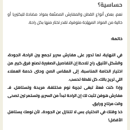
حساسية؟
نعم، بعض أنواع القطن والمفارش المصنّعة بمواد مضادة للبكتيريا أو
خالية من المواد المهيّجة متوفرة، تقدر تختار منها بكل راحة.
خاتمة:
في النهاية، لما تدور على
مفارش سرير
تجمع بين الراحة، الجودة،
والشكل الأنيق، راح تلاحظ إن التفاصيل الصغيرة تصنع فرق كبير. من
اختيار الخامة المناسبة، إلى المقاس الصح، وحتى خدمة العملاء
اللي تريح بالك، كل نقطة تحسب.
وإذا كنت فعلاً تبغى تجربة نوم مختلفة، مريحة وتستاهل، فـ
مفارش هوفن تثبت لك إن الراحة تبدأ من السرير، وتستمر لين تصحى
وانت مرتاح ورايق.
خذ وقتك في الاختيار، بس لا تتنازل عن الجودة.. لأن نومك يستاهل
الأفضل!