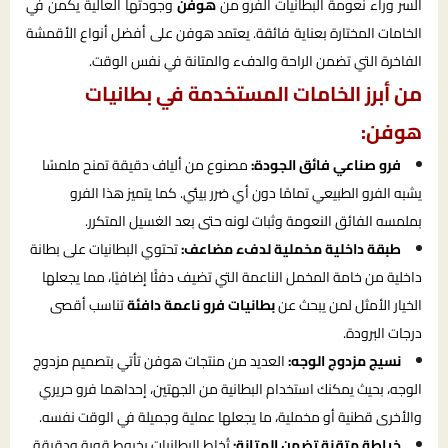
السر وراء نعومة البطانيات الفرو من
هوفن
وجودتها العالية يكمن في
الخامات المختارة بعناية فائقة. يعتمد هوفن على أفضل أنواع الأقمشة
الفاخرة التي تضمن الراحة والدفء والمتانة في نفس الوقت.
من أبرز الخامات المستخدمة في بطانيات
هوفن:
فرو صناعي فائق الجودة:
مصنوع من ألياف دقيقة تمنح ملمسًا
يشبه الفرو الطبيعي تمامًا دون أي ضرر بيئي. كما يتميز هذا الفرو
بملمسه الفائق النعومة وثبات لونه حتى بعد الغسيل المتكرر.
طبقة داخلية مخملية لدفء مضاعف:
تحتوي البطانيات على بطانة
داخلية من خامة المخمل الناعمة التي تضيف دفئًا إضافيًا، مما يجعلها
الخيار الأمثل لمن يبحث عن
بطانيات فرو ناعمة دافئة
تناسب أقصى
درجات البرودة.
نسيج مزدوج الوجه:
العديد من منتجات هوفن تأتي بتصميم مزدوج
الوجه، بحيث يمكنك استخدام البطانية من الجهتين، إحداهما فرو حريري
والأخرى قطنية أو مخملية، ما يجعلها عملية وجميلة في الوقت نفسه.
خياطة متقنة تضمن المتانة:
تُخاط البطانيات بخيوط قوية ودقيقة