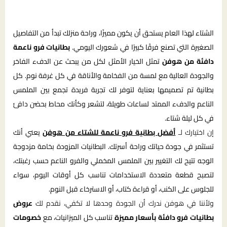
الشتاء لهذا العام يستحق أن يكون مميزًا، وراحة منزلك تبدأ من التفاصيل
الصغيرة التي تصنع فرقًا كبيرًا في شعورك اليومي.
بطانيات فرو ناعمة
دافئة من هوفن
تمثل الخيار الأمثل لكل من يبحث عن الدفء الفاخر
والجودة العالية مع لمسة من الفخامة والأناقة في كل غرفة نوم. كل
بطانية تم تصميمها بعناية لتوفر لك تجربة فريدة تجمع بين الملمس
الناعم والدفء الممتد لساعات طويلة، لتشعر وكأنك محاط بحضن دافئ
في كل ليلة شتاء.
إن اختيارك لـ
أفضل بطانية فرو ناعمة للشتاء من هوفن
يعني أنك
تستثمر في جودة حياتك وراحة أسرتك. البطانيات المزودة بخامة مزدوجة
الوجه تتيح لك التغيير بين الملمس المخملي والفرو الناعم حسب رغبتك،
لتصبح قطعة متعددة الاستخدامات تناسب كل أوقات اليوم، سواء
للجلوس على الكنب، أو قراءة كتاب، أو الاسترخاء قبل النوم.
ولأننا في هوفن ندرك أن الجودة وحدها لا تكفي، نقدم لك
عروض
بطانيات فرو دافئة بأسعار مميزة
تناسب كل الميزانيات، مع
خصومات