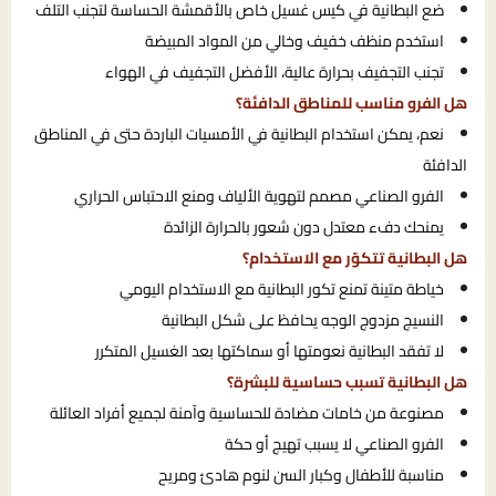
ضع البطانية في كيس غسيل خاص بالأقمشة الحساسة لتجنب التلف
استخدم منظف خفيف وخالي من المواد المبيضة
تجنب التجفيف بحرارة عالية، الأفضل التجفيف في الهواء
هل الفرو مناسب للمناطق الدافئة؟
نعم، يمكن استخدام البطانية في الأمسيات الباردة حتى في المناطق
الدافئة
الفرو الصناعي مصمم لتهوية الألياف ومنع الاحتباس الحراري
يمنحك دفء معتدل دون شعور بالحرارة الزائدة
هل البطانية تتكوّر مع الاستخدام؟
خياطة متينة تمنع تكور البطانية مع الاستخدام اليومي
النسيج مزدوج الوجه يحافظ على شكل البطانية
لا تفقد البطانية نعومتها أو سماكتها بعد الغسيل المتكرر
هل البطانية تسبب حساسية للبشرة؟
مصنوعة من خامات مضادة للحساسية وآمنة لجميع أفراد العائلة
الفرو الصناعي لا يسبب تهيج أو حكة
مناسبة للأطفال وكبار السن لنوم هادئ ومريح