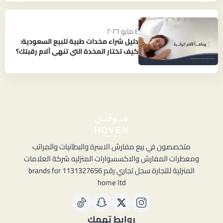
٤ مايو ٢٠٢٦
دليل شراء مخدات طبية للبيع السعودية:
كيف تختار المخدة التي تنهي آلام رقبتك؟
متخصصون في بيع مفارش الاسرة والبطانيات والمراتب
ومعطرات المفارش والاكسسوارات المنزليه شركة العلامات
المنزلية للتجارة سجل تجاري رقم 1131327656 brands for
home ltd
روابط تهمك