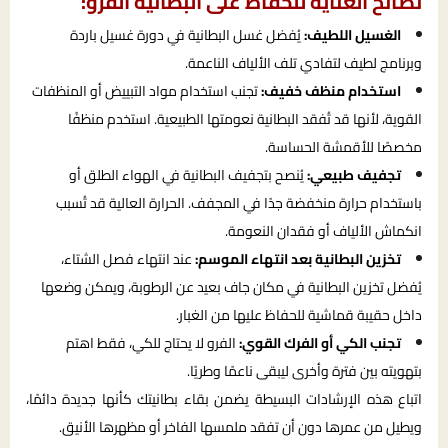
نصائح العناية للحفاظ على البطانية الفرو:
الغسيل اللطيف:
يُفضل غسل البطانية في دورة غسيل باردة
وبرنامج لطيف لتفادي تلف الألياف الناعمة.
استخدام منظف خفيف:
تجنب استخدام مواد التبييض أو المنظفات
القوية، لأنها قد تُفقد البطانية نعومتها الطبيعية. استخدم منظفًا
مخصصًا للأقمشة الحساسة.
تجفيف طبيعي:
يُنصح بتجفيف البطانية في الهواء الطلق أو
باستخدام حرارة منخفضة جدًا في المجفف. الحرارة العالية قد تُسبب
انكماش الألياف أو فقدان النعومة.
تخزين البطانية بعد انتهاء الموسم:
عند انتهاء فصل الشتاء،
يُفضل تخزين البطانية في مكان جاف بعيد عن الرطوبة، ويمكن وضعها
داخل حقيبة قماشية للحفاظ عليها من الغبار.
تجنب الكي أو الفرك القوي:
الفرو لا يحتاج للكي، فقط اهتم
بتهويته بين فترة وأخرى ليبقى ناعمًا وطريًا.
اتباع هذه الإرشادات البسيطة يضمن بقاء بطانيتك كأنها جديدة دائمًا،
ويطيل من عمرها دون أن تفقد ملمسها الفاخر أو مظهرها الأنيق.