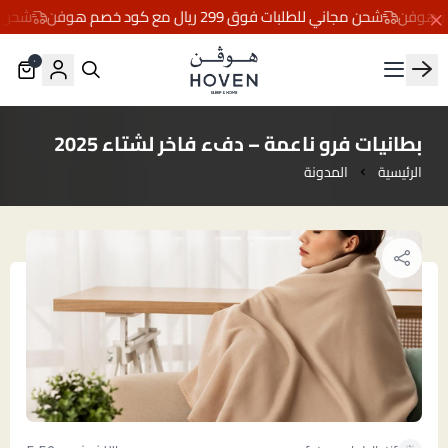
شحن مجاني للطلبات فوق 299 ريال مع كود خصم هوفن
شحن مجاني للط
٠
مفارش هوڤن
بطانيات فرو ناعمة – دفء فاخر لشتاء 2025
الرئيسية
المدونة