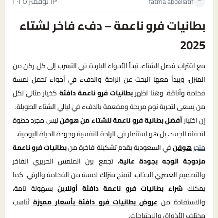
١٣ نوفمبر ٢٠٢٥
fatma abdellatif
بطانيات فرو ناعمة – دفء فاخر لشتاء
2025
مع اقتراب فصل الشتاء، تبدأ الأجواء الباردة في التسرب إلى كل ركن من
المنزل، ويبدأ معها البحث عن الراحة والدفء في أجواء تحمل لمسة
فخامة وأناقة. وهنا تظهر
بطانيات فرو ناعمة دافئة
كخيار مثالي لكل
من يسعى لتجربة نوم مريحة ومفعمة بالدفء في ليالي الشتاء الطويلة.
إن اختيار
أفضل بطانية فرو ناعمة للشتاء من هوفن
ليس مجرد خطوة
لتدفئة الجسد، بل هو استثمار في الراحة النفسية وجودة الحياة اليومية.
متجر
هوفن
في السعودية يقدم تشكيلة فاخرة من
بطانيات فرو ناعمة
مزدوجة الوجه بجودة عالية
، تجمع بين الملمس الحريري الفاخر
والتصميم العصري الجذاب، لتمنح منزلك لمسة من الفخامة والرقي. كما
يمكنك
شراء بطانيات فرو ناعمة دافئة أونلاين
بسهولة تامة،
والاستفادة من
عروض بطانيات فرو دافئة بأسعار مميزة
تُناسب
مختلف الأذواق والاحتياجات.