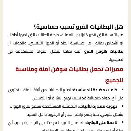
هل البطانيات الفرو تسبب حساسية؟
من الأسئلة التي تتكرر كثيرًا بين العملاء، خاصة العائلات التي لديها أطفال
أو أشخاص يعانون من حساسية الجلد أو الجهاز التنفسي. والجواب أن
بطانيات هوفن الفرو
آمنة تمامًا بفضل المواد المستخدمة في
تصنيعها.
مميزات تجعل بطانيات هوفن آمنة ومناسبة
للجميع:
خامات مضادة للحساسية:
تُصنع البطانيات من ألياف آمنة لا تحتوي
على أي مواد كيميائية قد تسبب تهيج البشرة أو التحسس.
تهوية ممتازة للألياف:
الأقمشة المستخدمة تسمح بمرور الهواء
بشكل طبيعي، مما يمنع تراكم الغبار أو الرطوبة داخل النسيج.
ناعمة على البشرة:
الملمس الفرو ناعم جدًا على الجلد، ولا يسبب أي
حكة أو تهيج حتى بعد ساعات طويلة من الاستخدام.