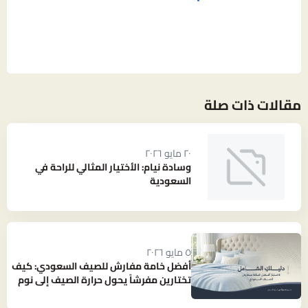
مقالات ذات صلة
٢٠ مايو ٢٠٢٦
وسادة نيام: الأختيار المثالي للراحة في
السعودية
٥ مايو ٢٠٢٦
أفضل خامة مفارش للصيف السعودي: كيف
تختارين مفرشاً يحول حرارة الصيف إلى نوم
بارد ومنعش؟