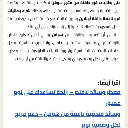
على بطانيات فرو دافئة من متجر هوفن
تمكنك من اقتناء الفخامة
دون التضحية بالسعر المناسب. بالإضافة إلى ذلك، يمكنك
شراء بطانيات
فرو ناعمة دافئة أونلاين
بسهولة تامة، مع خدمة شحن سريعة وآمنة
داخل السعودية، لتصلك البطانية إلى باب منزلك دون أي عناء.
لا تنسى أن تصميم البطانيات من
هوفن
يراعي أعلى معايير الأمان
والراحة، فهي مناسبة للعائلات والأطفال، ولا تسبب حساسية بفضل
الخامات المضادة للحساسية وتهوية الألياف الطبيعية. وهذا يجعلها
الخيار المثالي لكل بيت سعودي يسعى للدفء والأناقة في آن واحد.
اقرأ أيضًا:
معطر وسائد لافندر – رائحة تساعدك على نوم
عميق
وسائد فندقية ناعمة من هوفن – دعم مريح
لكل وضعية نوم