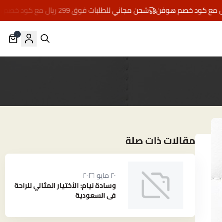
شحن مجاني للطلبات فوق 299 ريال مع كود خصم هوفن
٠
مقالات ذات صلة
٢٠ مايو ٢٠٢٦
وسادة نيام: الأختيار المثالي للراحة
في السعودية