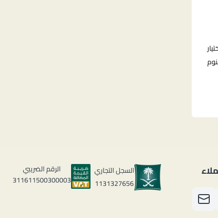
يار
نوم
لاء
الرقم الضريبي
السجل التجاري
311611500300003
1131327656