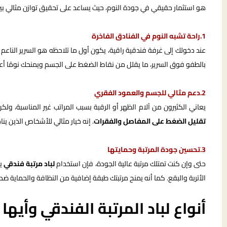
هو استثمار حقيقي في جودة النوم، حيث يساعد على تحقيق توازن مثالي ب
1.راحة تشبه النوم في الفنادق الفاخرة
عند دخولك إلى غرفة فندقية راقية، يكون أول ما تلاحظه هو السرير الناعم و
بالطفو فوق السرير، ما يقلل من نقاط الضغط على الجسم ويمنحك نومًا أعم
2.دعم مثالي للجسم والعمود الفقري
يعاني الكثيرون من آلام الظهر أو الرقبة بسبب المراتب غير المناسبة، ولك
تقليل الضغط على المفاصل والفقرات
. إنه خيار مثالي للأشخاص الذين ي
3.تحسين جودة المرتبة وحمايتها
حتى وإن كنت تمتلك مرتبة عالية الجودة، فإن استخدام
لباد مرتبة فندقي
يم
الأتربة والبقع. كما أنه يمنح مرتبتك طبقة إضافية من النظافة والحماية ضد 
أنواع لباد المرتبة الفندقي وأيها