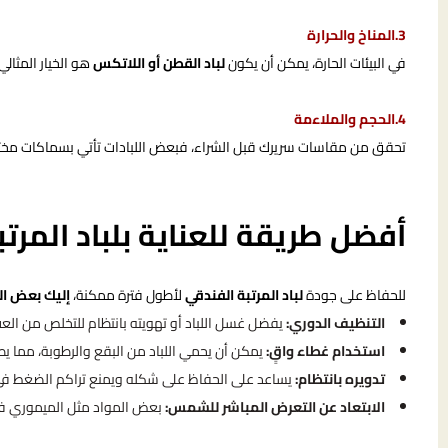
3.المناخ والحرارة
في البيئات الحارة، يمكن أن يكون
لباد القطن أو اللاتكس
هو الخيار المثالي
4.الحجم والملاءمة
تحقق من مقاسات سريرك قبل الشراء، فبعض اللبادات تأتي بسماكات مختلفة
أفضل طريقة للعناية بلباد المرتب
للحفاظ على جودة
لباد المرتبة الفندقي
لأطول فترة ممكنة،
إليك بعض ال
التنظيف الدوري:
يفضل غسل اللباد أو تهويته بانتظام للتخلص من العث 
استخدام غطاء واقٍ:
يمكن أن يحمي اللباد من البقع والرطوبة، مما يط
تدويره بانتظام:
يساعد على الحفاظ على شكله ويمنع تراكم الضغط ف
الابتعاد عن التعرض المباشر للشمس:
بعض المواد مثل الميموري فوم 