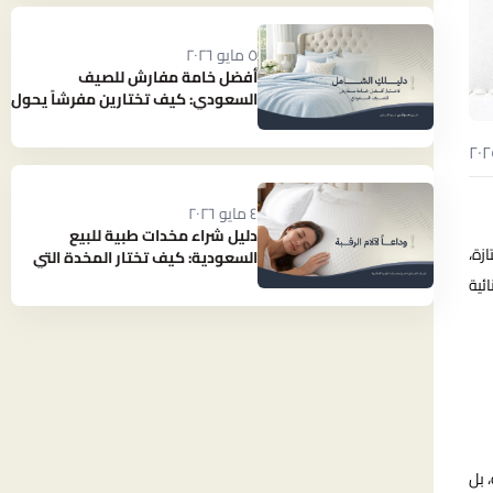
٥ مايو ٢٠٢٦
أفضل خامة مفارش للصيف
السعودي: كيف تختارين مفرشاً يحول
حرارة الصيف إلى نوم بارد ومنعش؟
٤ مايو ٢٠٢٦
دليل شراء مخدات طبية للبيع
زة،
السعودية: كيف تختار المخدة التي
تنهي آلام رقبتك؟
ئية
 بل