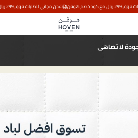
 خصم هوفن
شحن مجاني للطلبات فوق 299 ريال مع كود خصم هوفن
مفارش هوڤن
لجودة لا تضاهى