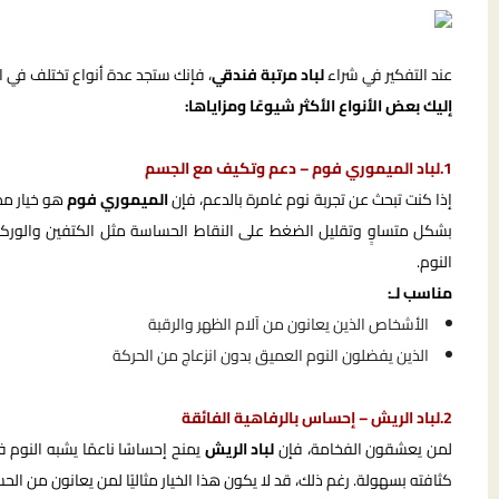
عند التفكير في شراء
لباد مرتبة فندقي
، فإنك ستجد عدة أنواع تختلف في ا
إليك بعض الأنواع الأكثر شيوعًا ومزاياها:
1.لباد الميموري فوم – دعم وتكيف مع الجسم
إذا كنت تبحث عن تجربة نوم غامرة بالدعم، فإن
الميموري فوم
هو خيار مم
بشكل متساوٍ وتقليل الضغط على النقاط الحساسة مثل الكتفين والوركين.
النوم.
مناسب لـ:
الأشخاص الذين يعانون من آلام الظهر والرقبة
الذين يفضلون النوم العميق بدون انزعاج من الحركة
2.لباد الريش – إحساس بالرفاهية الفائقة
لمن يعشقون الفخامة، فإن
لباد الريش
يمنح إحساسًا ناعمًا يشبه النوم 
كثافته بسهولة. رغم ذلك، قد لا يكون هذا الخيار مثاليًا لمن يعانون من الح