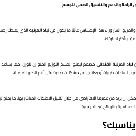
ين
الراحة والدعم والتنسيق الصحي للجسم
.
المريح. السرّ وراء هذا الإحساس غالبًا ما يكون في
لباد المرتبة
الذي يمنحك إحسا
ق وأكثر استرخاءً.
ن
لباد المرتبة الفندقي
مصمم ليمنح الجسم التوزيع المتوازن للوزن، مما يساعد 
نامون لساعات طويلة أو يعانون من مشكلات صحية مثل آلام الظهر المزمنة.
كن أن يزيد من عمرها الافتراضي من خلال تقليل الاحتكاك المباشر بها، ما يمنع تر
الحساسية والروائح غير المرغوبة.
 يناسبك؟