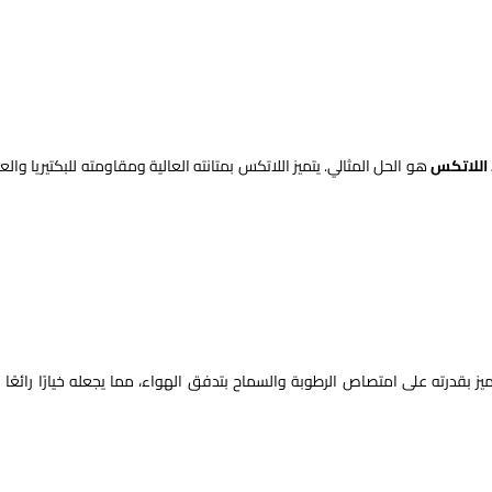
 اللاتكس
هو الحل المثالي. يتميز اللاتكس بمتانته العالية ومقاومته للبكتيريا والع
ميز بقدرته على امتصاص الرطوبة والسماح بتدفق الهواء، مما يجعله خيارًا رائعًا 