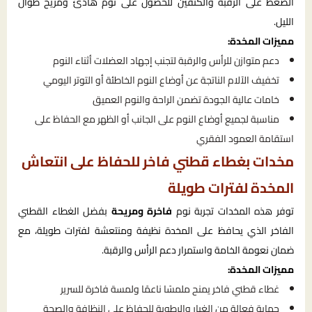
الضغط على الرقبة والكتفين للحصول على نوم هادئ ومريح طوال
الليل.
مميزات المخدة:
دعم متوازن للرأس والرقبة لتجنب إجهاد العضلات أثناء النوم
تخفيف الآلام الناتجة عن أوضاع النوم الخاطئة أو التوتر اليومي
خامات عالية الجودة تضمن الراحة والنوم العميق
مناسبة لجميع أوضاع النوم على الجانب أو الظهر مع الحفاظ على
استقامة العمود الفقري
مخدات بغطاء قطني فاخر للحفاظ على انتعاش
المخدة لفترات طويلة
توفر هذه المخدات تجربة نوم
فاخرة ومريحة
بفضل الغطاء القطني
الفاخر الذي يحافظ على المخدة نظيفة ومنتعشة لفترات طويلة، مع
ضمان نعومة الخامة واستمرار دعم الرأس والرقبة.
مميزات المخدة:
غطاء قطني فاخر يمنح ملمسًا ناعمًا ولمسة فاخرة للسرير
حماية فعالة من الغبار والرطوبة للحفاظ على النظافة والصحة