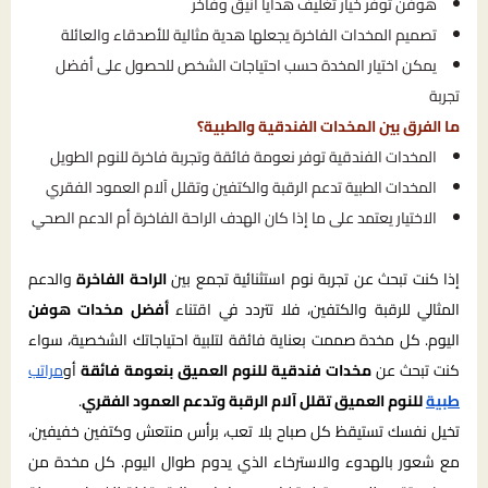
هوفن توفر خيار تغليف هدايا أنيق وفاخر
تصميم المخدات الفاخرة يجعلها هدية مثالية للأصدقاء والعائلة
يمكن اختيار المخدة حسب احتياجات الشخص للحصول على أفضل
تجربة
ما الفرق بين المخدات الفندقية والطبية؟
المخدات الفندقية توفر نعومة فائقة وتجربة فاخرة للنوم الطويل
المخدات الطبية تدعم الرقبة والكتفين وتقلل آلام العمود الفقري
الاختيار يعتمد على ما إذا كان الهدف الراحة الفاخرة أم الدعم الصحي
إذا كنت تبحث عن تجربة نوم استثنائية تجمع بين
الراحة الفاخرة
والدعم
المثالي للرقبة والكتفين، فلا تتردد في اقتناء
أفضل مخدات هوفن
اليوم. كل مخدة صممت بعناية فائقة لتلبية احتياجاتك الشخصية، سواء
كنت تبحث عن
مخدات فندقية للنوم العميق بنعومة فائقة
أو
مراتب
طبية
للنوم العميق تقلل آلام الرقبة وتدعم العمود الفقري
.
تخيل نفسك تستيقظ كل صباح بلا تعب، برأس منتعش وكتفين خفيفين،
مع شعور بالهدوء والاسترخاء الذي يدوم طوال اليوم. كل مخدة من