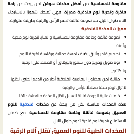
مقاومة للحساسية
من
أفضل مخدات هوفن
لمن يبحث عن
راحة
فاخرة وتجربة نوم فندقية مميزة
. فهي تمنحك شعورًا بالاسترخاء
التام طوال الليل، مع نعومة فائقة تدعم الرأس والرقبة بطريقة متوازنة.
مميزات المخدة الفندقية:
نعومة فائقة وخامة مقاومة للحساسية والغبار، لتجربة نوم صحية
وآمنة
تصميم فاخر وأنيق يضيف لمسة جمالية ورفاهية لغرفة النوم
نوم طويل ومريح دون شعور بالإرهاق أو الضغط على الرقبة
والكتفين
مثالية لمن يفضلون الرفاهية الفندقية أكثر من الدعم الطبي، لكنها
لا تزال توفر دعمًا معتدلًا للرأس والرقبة
خامات عالية الجودة قابلة للغسل لتظل المخدة منتعشة دائمًا
هذه المخدات مناسبة لكل من يبحث عن
مخدات
فندقية
للنوم
العميق بنعومة فائقة وخامة مقاومة للحساسية
، مع ضمان
الاستمتاع بتجربة نوم فاخرة تدوم طوال الليل.
المخدات الطبية للنوم العميق تقلل آلام الرقبة