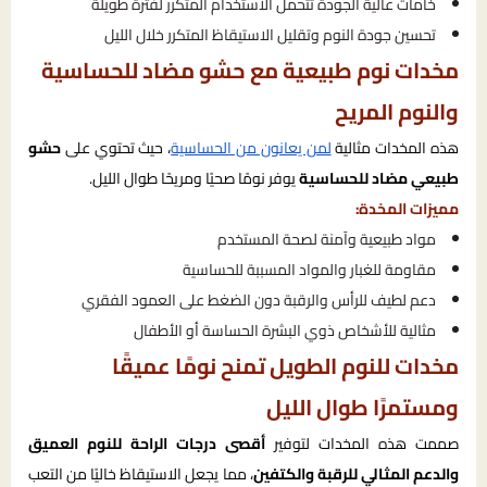
خامات عالية الجودة تتحمل الاستخدام المتكرر لفترة طويلة
تحسين جودة النوم وتقليل الاستيقاظ المتكرر خلال الليل
مخدات نوم طبيعية مع حشو مضاد للحساسية
والنوم المريح
هذه المخدات مثالية
لمن يعانون من الحساسية
، حيث تحتوي على
حشو
طبيعي مضاد للحساسية
يوفر نومًا صحيًا ومريحًا طوال الليل.
مميزات المخدة:
مواد طبيعية وآمنة لصحة المستخدم
مقاومة للغبار والمواد المسببة للحساسية
دعم لطيف للرأس والرقبة دون الضغط على العمود الفقري
مثالية للأشخاص ذوي البشرة الحساسة أو الأطفال
مخدات للنوم الطويل تمنح نومًا عميقًا
ومستمرًا طوال الليل
صممت هذه المخدات لتوفير
أقصى درجات الراحة للنوم العميق
والدعم المثالي للرقبة والكتفين
، مما يجعل الاستيقاظ خاليًا من التعب