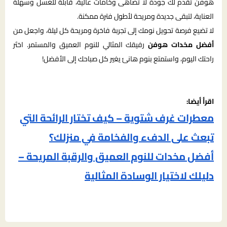
هوفن تقدم لك جودة لا تضاهى وخامات عالية، قابلة للغسل وسهلة
العناية، لتبقى جديدة ومريحة لأطول فترة ممكنة.
لا تضيع فرصة تحويل نومك إلى تجربة فاخرة ومريحة كل ليلة، واجعل من
أفضل مخدات هوفن
رفيقك المثالي للنوم العميق والمستمر. اختَر
راحتك اليوم، واستمتع بنوم هانئ يغير كل صباحك إلى الأفضل!
اقرأ أيضا:
معطرات غرف شتوية – كيف تختار الرائحة التي
تبعث على الدفء والفخامة في منزلك؟
أفضل مخدات للنوم العميق والرقبة المريحة –
دليلك لاختيار الوسادة المثالية