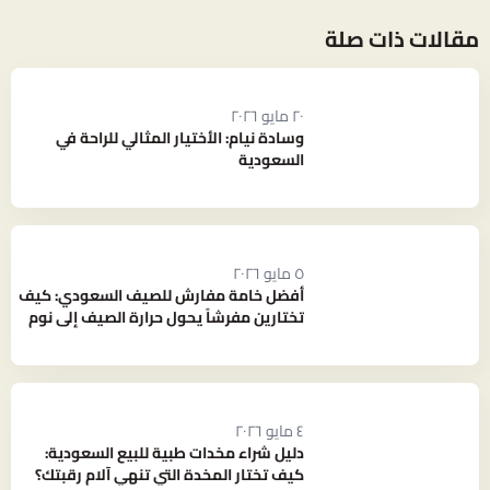
مقالات ذات صلة
٢٠ مايو ٢٠٢٦
وسادة نيام: الأختيار المثالي للراحة في
السعودية
٥ مايو ٢٠٢٦
أفضل خامة مفارش للصيف السعودي: كيف
تختارين مفرشاً يحول حرارة الصيف إلى نوم
بارد ومنعش؟
٤ مايو ٢٠٢٦
دليل شراء مخدات طبية للبيع السعودية:
كيف تختار المخدة التي تنهي آلام رقبتك؟