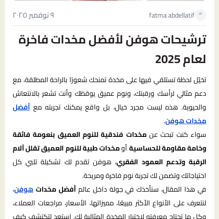
٩ نوفمبر ٢٠٢٥
fatma abdellatif
ترشيحات هوفن لأفضل مخدات فاخرة
لعام 2025
تخيّل لحظة تستلقي فيها على مخدة تمنحك شعورًا بالراحة المطلقة، مع
دعم مثالي لرأسك ورقبتك، ونوم عميق يوقظك وأنت تشعر بالانتعاش
والحيوية. هذه ليست مجرد خيال، بل واقع يمكنك تجربته مع
أفضل
مخدات هوفن
.
سواء كنت تبحث عن
مخدات فندقية للنوم العميق بنعومة فائقة
وخامة مقاومة للحساسية
أو
مخدات طبية للنوم العميق تقلل آلام
الرقبة وتدعم العمود الفقري
، هوفن تقدم لك تشكيلة تلبي كل
احتياجاتك وتضمن لك تجربة نوم فاخرة ومريحة.
في هذا المقال، سنأخذك في جولة داخل عالم
أفضل مخدات
هوفن
،
لنتعرف على الأنواع الأكثر مبيعًا، مميزاتها، الأسعار، مراجعات العملاء،
وكل ما تحتاج معرفته لاختيار المخدة المثالية لك. استعد لتكتشف كيف