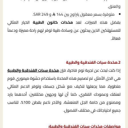
والعنق.
متوفرة بسعر معقول يتراوح بين 144
و 249 SAR.
بفضل هذه الميزات، تعد
مخدات كانون الطبية
الخيار المثالي
للمستهلكين الذين يبحثون عن وسادة طبية توفر لهم راحة مميزة ودعماً
فعالاً.
2.مخدة سبات الفندقية والطبية
إذا كنت تبحث عن تجربة نوم فاخرة، فإن
مخدة سبات الفندقية والطبية
هي الحل الأمثل. تم تصميم هذه المخدة باستخدام حشوة ميموري فوم
متطورة، مما يجعلها تتكيف مع شكل جسمك وتوفر الدعم المثالي
لعنقك وعمودك الفقري. كما أن لها وجهين مختلفين: أحدهما بارد
ومصنوع من خامة الجل المنعشة، والآخر ناعم بقطن 100%، لتناسب
جميع احتياجاتك في مختلف الفصول.
مواصفات مخدات سبات الفندقية والطبية: