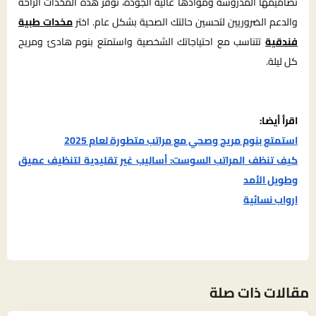
تصاميمها المدروسة وموادها عالية الجودة، توفر هذه المخدات الراحة
والدعم الضروريين لتحسين حالتك الصحية بشكل عام. اختر
مخدات طبية
فندقية
تتناسب مع احتياجاتك الشخصية واستمتع بنوم هادئ ومريح
كل ليلة.
اقرأ أيضا:
استمتع بنوم مريح وصحي مع مراتب متطورة لعام 2025
كيف تنظف المراتب السوست: أساليب غير تقليدية لتنظيف عميق
وطويل الأمد
ارواب نسائية
مقالات ذات صلة