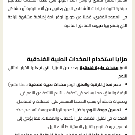
الدعم الأمثل للعنق والرأس أثناء النوم. تأتي هذه المخدات بتصاميم
مبتكرة لتلبية احتياجات الأشخاص الذين يعانون من آلام الرقبة أو مشاكل
في العمود الفقري، فضلاً عن كونها توفر راحة إضافية مشابهة للراحة
التي يتمتع بها ضيوف الفنادق الفاخرة.
مزايا استخدام المخدات الطبية الفندقية
تتميز
مخدات طبية فندقية
بعدد من المزايا التي تجعلها الخيار المثالي
للنوم:
دعم فعال للرقبة والعنق
: توفر
مخدات طبية فندقية
دعمًا متميزًا
للرقبة والعنق، مما يساعد في تخفيف الآلام الناتجة عن النوم في
وضعيات خاطئة أو بسبب الضغط المستمر على العضلات والمفاصل.
تحسين جودة النوم
: بفضل تصميماتها المدروسة، تساهم هذه
المخدات في تقليل الضغط على الأعصاب والعضلات، مما يؤدي إلى
تحسين جودة النوم وتقليل الاستيقاظ أثناء الليل.