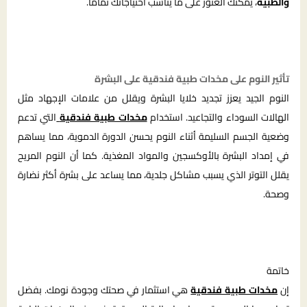
والطبية
، يمكنك العثور على ما يناسب احتياجاتك تمامًا.
تأثير النوم على مخدات طبية فندقية على البشرة
النوم الجيد يعزز تجديد خلايا البشرة ويقلل من علامات الإجهاد مثل
الهالات السوداء والتجاعيد. استخدام
مخدات طبية فندقية
التي تدعم
وضعية الجسم السليمة أثناء النوم يحسن الدورة الدموية، مما يساهم
في إمداد البشرة بالأوكسجين والمواد المغذية. كما أن النوم المريح
يقلل التوتر الذي يسبب مشاكل جلدية، مما يساعد على بشرة أكثر نضارة
وصحة.
خاتمة
إن
مخدات طبية فندقية
هي استثمار في صحتك وجودة نومك. بفضل