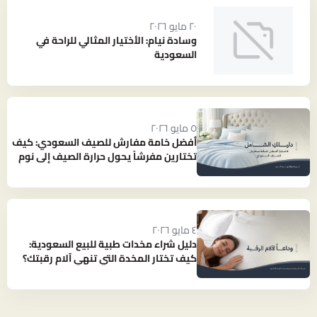
٢٠ مايو ٢٠٢٦
وسادة نيام: الأختيار المثالي للراحة في
السعودية
٥ مايو ٢٠٢٦
أفضل خامة مفارش للصيف السعودي: كيف
تختارين مفرشاً يحول حرارة الصيف إلى نوم
بارد ومنعش؟
٤ مايو ٢٠٢٦
دليل شراء مخدات طبية للبيع السعودية:
كيف تختار المخدة التي تنهي آلام رقبتك؟