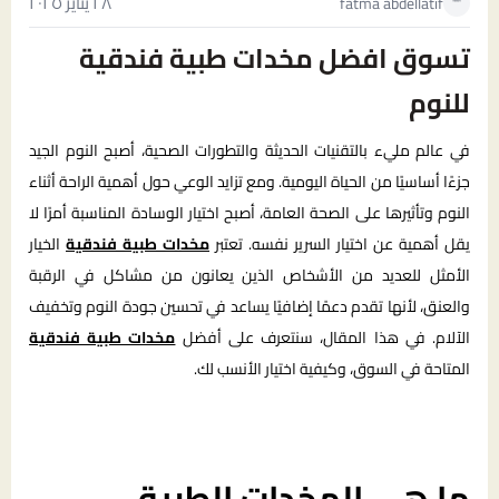
٢٨ يناير ٢٠٢٥
fatma abdellatif
تسوق افضل مخدات طبية فندقية
للنوم
في عالم مليء بالتقنيات الحديثة والتطورات الصحية، أصبح النوم الجيد
جزءًا أساسيًا من الحياة اليومية. ومع تزايد الوعي حول أهمية الراحة أثناء
النوم وتأثيرها على الصحة العامة، أصبح اختيار الوسادة المناسبة أمرًا لا
يقل أهمية عن اختيار السرير نفسه. تعتبر
مخدات طبية فندقية
الخيار
الأمثل للعديد من الأشخاص الذين يعانون من مشاكل في الرقبة
والعنق، لأنها تقدم دعمًا إضافيًا يساعد في تحسين جودة النوم وتخفيف
الآلام. في هذا المقال، سنتعرف على أفضل
مخدات طبية فندقية
المتاحة في السوق، وكيفية اختيار الأنسب لك.
ما هي المخدات الطبية