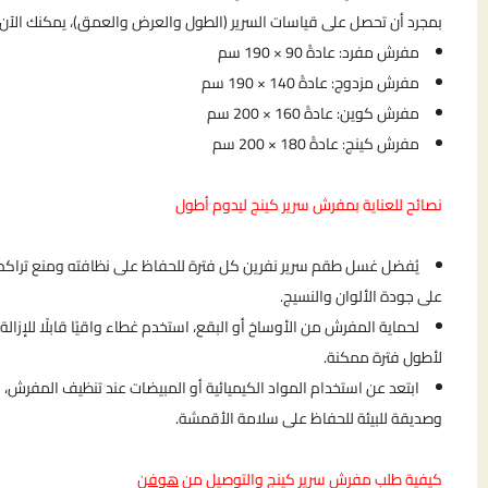
بمجرد أن تحصل على قياسات السرير (الطول والعرض والعمق)، يمكنك الآن 
مفرش مفرد: عادةً 90 × 190 سم
مفرش مزدوج: عادةً 140 × 190 سم
مفرش كوين: عادةً 160 × 200 سم
مفرش كينج: عادةً 180 × 200 سم
نصائح للعناية بمفرش سرير كينج ليدوم أطول
يُفضل غسل طقم سرير نفرين كل فترة للحفاظ على نظافته ومنع تراكم 
على جودة الألوان والنسيج.
لحماية المفرش من الأوساخ أو البقع، استخدم غطاء واقيًا قابلًا لل
لأطول فترة ممكنة.
ابتعد عن استخدام المواد الكيميائية أو المبيضات عند تنظيف المفرش، 
وصديقة للبيئة للحفاظ على سلامة الأقمشة.
كيفية طلب مفرش سرير كينج والتوصيل من
هوفن