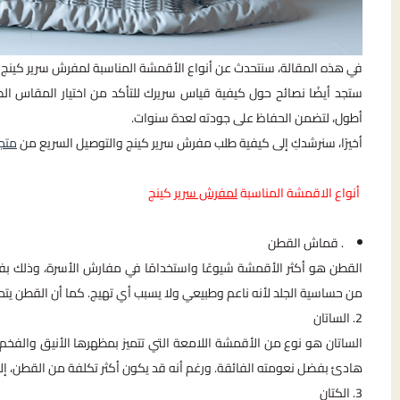
في هذه المقالة، سنتحدث عن أنواع الأقمشة المناسبة لمفرش سرير كينج ح
ستجد أيضًا نصائح حول كيفية قياس سريرك للتأكد من اختيار المقاس ال
أطول، لتضمن الحفاظ على جودته لعدة سنوات.
أخيرًا، سنرشدكِ إلى كيفية طلب مفرش سرير كينج والتوصيل السريع من
متج
أنواع الاقمشة المناسبة
لمفرش سرير
كينج
. قماش القطن
القطن هو أكثر الأقمشة شيوعًا واستخدامًا في مفارش الأسرة، وذلك بفض
من حساسية الجلد لأنه ناعم وطبيعي ولا يسبب أي تهيج. كما أن القطن يتميز
2. الساتان
الساتان هو نوع من الأقمشة اللامعة التي تتميز بمظهرها الأنيق والف
هادئ بفضل نعومته الفائقة. ورغم أنه قد يكون أكثر تكلفة من القطن، إلا 
3. الكتان