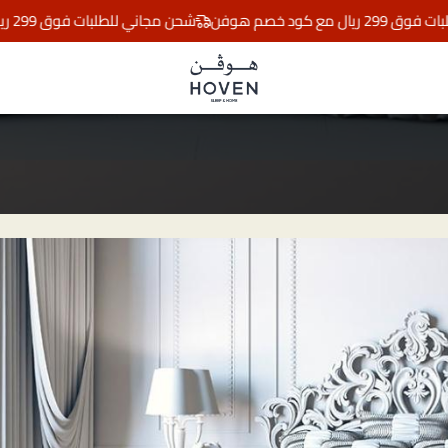
د خصم هوفن
شحن مجاني للطلبات فوق 299 ريال مع كود خصم هوفن
مفارش هوڤن