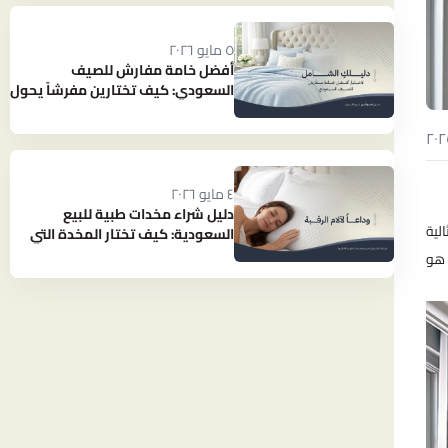
٥ مايو ٢٠٢٦
أفضل خامة مفارش للصيف
السعودي: كيف تختارين مفرشاً يحول
حرارة الصيف إلى نوم بارد ومنعش؟
٤ مايو ٢٠٢٦
دليل شراء مخدات طبية للبيع
لية
السعودية: كيف تختار المخدة التي
تنهي آلام رقبتك؟
 هو