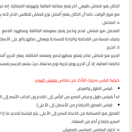
الكتان هو قماش طبيعي آخر يتميز بمتانته العالية وتهويته الممتازة. إنه
مع مرور الوقت. كما أن الكتان يعتبر أفضل نوع قماش للطقس الحار، لأنه يب
4. المخمل
المخمل هو قماش فخم وناعم يتميز بنعومته الفائقة ومظهره اللامع. و
يضيف لمسة من الفخامة والراحة للمساحة ويعطي مظهر رائع على الأسرة ال
5. الحرير
الحرير هو قماش فاخر يتمتع بمظهر لامع ونعمته الفائقة. يعتبر الحرير أف
تكلفته العالية، إلا أن الحرير يوفر تجربة نوم مذهلة، حيث يشعر الجسم بلمس
كيفية قياس سريرك للتأكد من مقاس
مفرش السرير
قياس الطول والعرض
ابدأ بقياس طول وعرض السرير من الرأس إلى القدم ون الجانب الأيسر إلى ا
قياس العمق (الارتفاع من الأسفل إلى الأعلى)
العمق هو المسافة من قاعدة السرير إلى الأعلى. يتم قياسه لتحديد ما إ
السرير بارتفاع أكبر من المعتاد.
4. اختيار المقاس المناسب للمفرش