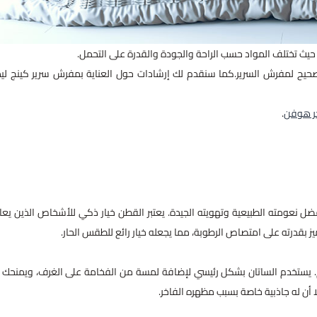
يث تختلف المواد حسب الراحة والجودة والقدرة على التحمل.
صحيح لمفرش السرير.كما سنقدم لك إرشادات حول العناية بمفرش سرير كينج لي
ر هوفن
.
ل نعومته الطبيعية وتهويته الجيدة. يعتبر القطن خيار ذكي للأشخاص الذين يعا
 بقدرته على امتصاص الرطوبة، مما يجعله خيار رائع للطقس الحار.
خم. يستخدم الساتان بشكل رئيسي لإضافة لمسة من الفخامة على الغرف، ويمنحك 
أن له جاذبية خاصة بسبب مظهره الفاخر.