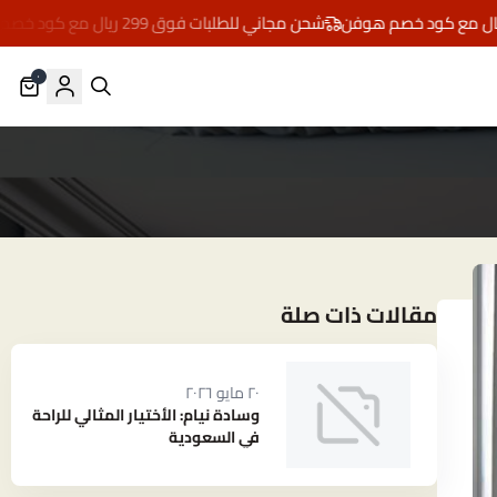
شحن مجاني للطلبات فوق 299 ريال مع كود خصم هوفن
٠
مقالات ذات صلة
٢٠ مايو ٢٠٢٦
وسادة نيام: الأختيار المثالي للراحة
في السعودية