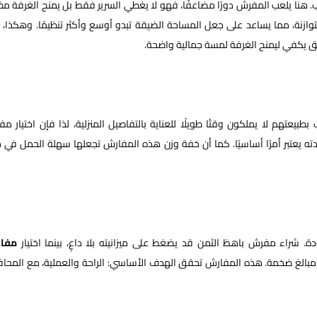
لب. هنا يلعب المفرش دورًا مضاعفًا، فهو لا يغطي السرير فقط بل يمنح الغرفة مظه
توازنة، مما يساعد على جعل المساحة الضيقة تبدو أوسع وأكثر تنظيمًا. وهكذا، 
ق يكفي ليمنح الغرفة لمسة جمالية واضحة.
بيعتهم لا يملكون وقتًا طويلًا للعناية بالتفاصيل المنزلية، لذا فإن اختيار م
ه يعتبر أمرًا أساسيًا. كما أن خفة وزن هذه المفارش تجعلها سهلة الحمل في ح
دة. شراء مفرش باهظ الثمن قد يضغط على ميزانيته بلا داعٍ، بينما اختيار
مفا
ق مبالغ ضخمة. هذه المفارش تحقق الهدف الأساسي: الراحة والعملية، مع المحا