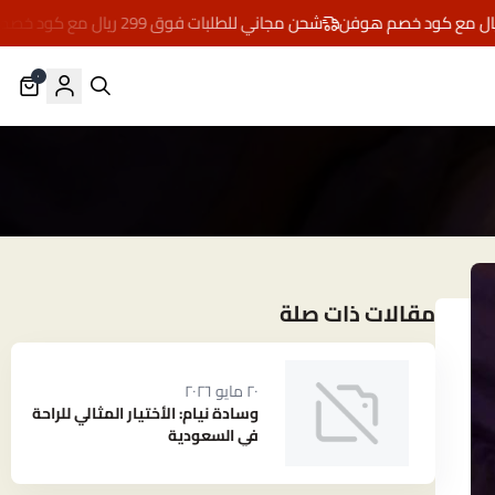
شحن مجاني للطلبات فوق 299 ريال مع كود خصم هوفن
٠
مقالات ذات صلة
٢٠ مايو ٢٠٢٦
وسادة نيام: الأختيار المثالي للراحة
في السعودية