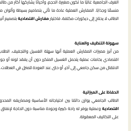
الغرف الجامعية غالبًا ما تكون صغيرة الحجم، وأحيانًا يشاركها أكثر من طا
منسقًا وجذابًا. المفارش العملية عادة ما تأتي بتصاميم بسيطة وألوان م
الطالب لا يحتاج إلى ديكورات مكلفة، فاختيار
مفارش اقتصادية
بتصميم أني
سهولة التنظيف والعناية
من أبرز مميزات المفارش العملية أنها سهلة الغسيل والتجفيف. الطلاب بط
اقتصادي بخامات عملية يتحمل الغسيل المتكرر دون أن يفقد لونه أو جودت
الانتقال من سكن جامعي إلى آخر، أو حتى عند العودة للمنزل في العطلات.
الحفاظ على الميزانية
الطالب الجامعي يوازن دائمًا بين احتياجاته الأساسية ومصاريفه المحدو
اقتصادية
وعملية يوفر له راحة كبيرة وجودة مناسبة دون الحاجة لإنفا
على التكاليف المعقولة.