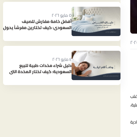
٥ مايو ٢٠٢٦
أفضل خامة مفارش للصيف
السعودي: كيف تختارين مفرشاً يحول
حرارة الصيف إلى نوم بارد ومنعش؟
٤ مايو ٢٠٢٦
دليل شراء مخدات طبية للبيع
السعودية: كيف تختار المخدة التي
تنهي آلام رقبتك؟
غلب
ية،
دية