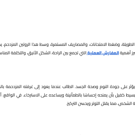
 الطويلة، وضغط الامتحانات، والمصاريف المستمرة. وسط هذا الروتين المزدحم، ي
برز أهمية
المفارش العملية
التي تجمع بين الراحة، الشكل الأنيق، والتكلفة المناس
 على جودة النوم وصحة الجسد. الطالب عندما يعود إلى غرفته المزدحمة بال
لبسيط كفيل بأن يمنحه إحساسًا بالطمأنينة ويساعده على الاسترخاء. في الواقع، أث
 الشخص، مما يقلل التوتر ويحسن التركيز.