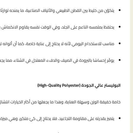
يتكوّن من خليط بين القطن الطبيعي والألياف الصناعية، ما يمنحه توازنًا مثا
يحتفظ بملمسه الناعم على الجلد، وفي الوقت نفسه يقاوم الانكماش وال
مناسب للاستخدام اليومي لأنه لا يحتاج إلى عناية خاصة، كما أن ألوانه ت
يوفّر إحساسًا بالبرودة في الصيف والدفء المعتدل في الشتاء، مما يجعله 
البوليستر عالي الجودة (High-Quality Polyester)
خامة خفيفة الوزن وسهلة العناية، وهذا ما يجعلها من أكثر الخيارات انتشار
يتميز بقدرته على مقاومة التجاعيد، فلا يحتاج إلى كيّ متكرر، وهي ميزة م