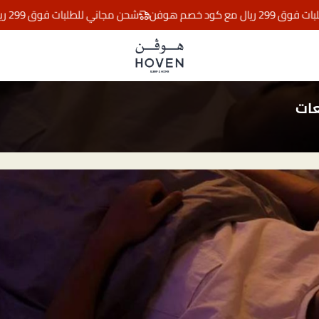
د خصم هوفن
شحن مجاني للطلبات فوق 299 ريال مع كود خصم هوفن
مفارش هوڤن
عات