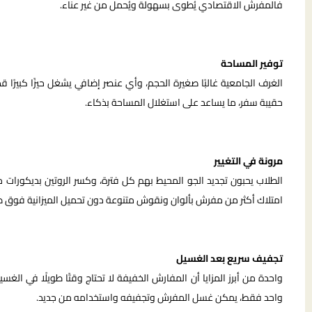
فالمفرش الاقتصادي يُطوى بسهولة ويُحمل من غير عناء.
توفير المساحة
الغرف الجامعية غالبًا صغيرة الحجم، وأي عنصر إضافي يشغل حيزًا كبير
حقيبة سفر، ما يساعد على استغلال المساحة بذكاء.
مرونة في التغيير
الطلاب يحبون تجديد الجو المحيط بهم كل فترة، وكسر الروتين بديكورات م
امتلاك أكثر من مفرش بألوان ونقوش متنوعة دون تحميل الميزانية فوق ط
تجفيف سريع بعد الغسيل
واحدة من أبرز المزايا أن المفارش الخفيفة لا تحتاج وقتًا طويلًا في الغس
واحد فقط، يمكن غسل المفرش وتجفيفه واستخدامه من جديد.