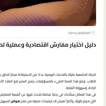
fatma abdellatif
دليل اختيار مفارش اقتصادية وعملية لط
الحياة الجامعية مليئة بالتحديات اليومية، بدءًا من الاستيقاظ مبكرًا للحاق 
الطلاب. ومع هذا النمط المليء بالمسؤوليات، يصبح السرير هو الملاذ الأك
الراحة، وسهولة العناية.
في هذا المقال سنأخذك في رحلة شاملة نتحدث فيها عن أهمية المفارش ال
التي تدوم طويلًا، وأخيرًا نعرض لك ترشيحات مميزة من متجر
هوفن
لتسهيل ع