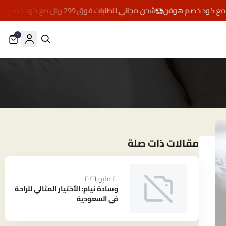
شحن مجاني للطلبات فوق 299 ريال مع كود خصم هوفن
٠
مقالات ذات صلة
٢٠ مايو ٢٠٢٦
وسادة نيام: الأختيار المثالي للراحة
في السعودية