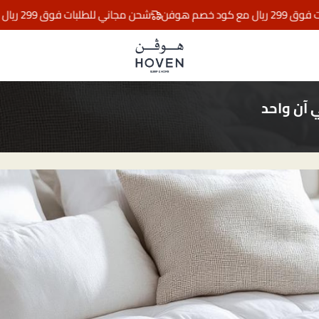
هوفن
شحن مجاني للطلبات فوق 299 ريال مع كود خصم هوفن
مفارش هوڤن
ي آن واحد