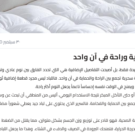
٣٠ سبتمبر ٢٠٢٥
ة وراحة في آن واحد
ة جيدة فقط، بل أصبحت التفاصيل الإضافية هي التي تحدد الفارق بين نوم عادي وتج
حرية تجمع بين الراحة والحماية في آن واحد. فاللباد ليس مجرد قطعة إضافية تُ
ويمنح في الوقت نفسه إحساساً ناعماً يجعل النوم أكثر راحة.
بار أو حتى التآكل المبكر نتيجة الاستخدام اليومي، أليس من المنطقي أن تبحث عن وس
يجمع بين الحماية والفخامة. فالسرير الذي يحتوي على لباد جيد يعطي شعوراً مضاع
راحة الصحية. فهو قادر على توزيع وزن الجسم بشكل متوازن، مما يقلل من الضغط 
جة الحرارة، فتمنحك البرودة في الصيف والدفء في الشتاء. وهذا ما يجعل اللباد ح