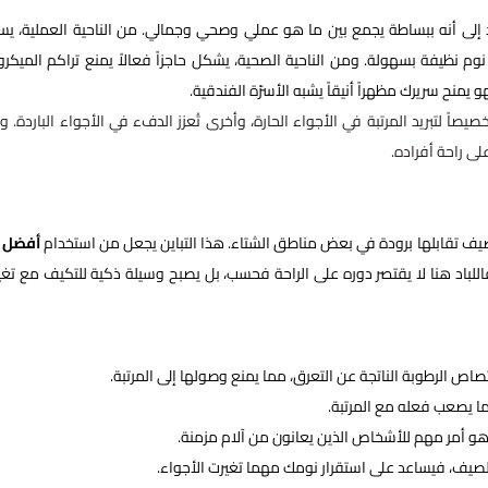
إلى أنه ببساطة يجمع بين ما هو عملي وصحي وجمالي. من الناحية العملية، ي
نوم نظيفة بسهولة. ومن الناحية الصحية، يشكل حاجزاً فعالاً يمنع تراكم الميكرو
 يمنح سريرك مظهراً أنيقاً يشبه الأسرّة الفندقية.
يصاً لتبريد المرتبة في الأجواء الحارة، وأخرى تُعزز الدفء في الأجواء الباردة. و
ى راحة أفراده.
 الصيف تقابلها برودة في بعض مناطق الشتاء. هذا التباين يجعل من استخدام
أفضل ل
للباد هنا لا يقتصر دوره على الراحة فحسب، بل يصبح وسيلة ذكية للتكيف مع تغي
متصاص الرطوبة الناتجة عن التعرق، مما يمنع وصولها إلى المرتبة.
ما يصعب فعله مع المرتبة.
 وهو أمر مهم للأشخاص الذين يعانون من آلام مزمنة.
ي الصيف، فيساعد على استقرار نومك مهما تغيرت الأجواء.