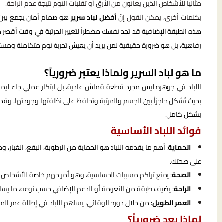
مثالياً للأشخاص الذين يعانون من الأرق أو تقلبات النوم نتيجة عدم الراحة.
بكلمات أخرى، يمكن القول إنّ
أفضل لباد سرير
هو صمام أمان يجمع بين ع
هذه الطبقة الإضافية قد تجد نفسك مضطراً لتغيير المرتبة في وقت أقصر مما
رفاهية، بل هو ضرورة حقيقية لمن يريد أن يعيش تجربة نوم متكاملة ومست
ما هو لباد السرير ولماذا يعتبر ضرورياً؟
اللباد في جوهره ليس مجرد قطعة قماش عادية، بل ابتكار عملي جاء ليمن
بحيث تُشكل حاجزاً بين الجسم والمرتبة وتحافظ على نظافتها وجودتها. وقد ي
بشكل كامل.
فوائد اللباد الأساسية
الحماية
: أهم ما يقدمه اللباد هو الحماية من الرطوبة، البقع، الغبار، 
على صحتك.
الصحة
: يمنع تراكم مسببات الحساسية، وهو أمر مهم خاصة للأشخاص ال
الراحة
: يضيف طبقة من النعومة أو الدعم الإضافي حسب نوعه، ما يساع
العمر الطويل
: من خلال دوره الوقائي، يساهم اللباد في إطالة عمر ال
لماذا يعد ضرورياً؟