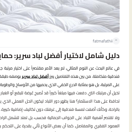
fatmafathii
دليل شامل لاختيار أفضل لباد سرير: حماي
في عالم البحث عن النوم المثالي، لم يعد الأمر مقتصراً على اختيار مرتب
فندقية متكاملة. من بين هذه التفاصيل يبرز
أفضل لباد سرير
بوصفه طبقة س
على المرتبة، بل هو بمثابة الدرع الخفي الذي يحميها من الأوساخ والرطوبة 
تخيل أن مرتبتك التي دفعت فيها مبلغاً كبيراً قد تُصبح عُرضة للبقع أو الغ
تحافظ على هذا الاستثمار؟ هنا يظهر دور اللباد ليكون الحل العملي الذي 
بالراحة، وكأنك أضفت لمسة فندقية إلى غرفتك دون تكاليف إضافية كبيرة.
ولا تقتصر أهمية اللباد على الجوانب الجمالية فحسب، بل تمتد لتشمل ال
العمود الفقري والمفاصل. كما أن بعض الأنواع تأتي بقدرة على التحكم بدر