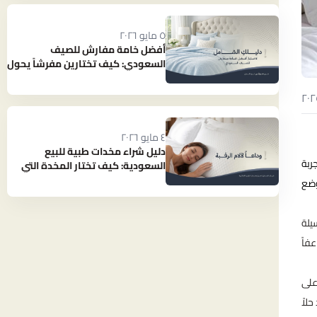
٥ مايو ٢٠٢٦
أفضل خامة مفارش للصيف
السعودي: كيف تختارين مفرشاً يحول
حرارة الصيف إلى نوم بارد ومنعش؟
٤ مايو ٢٠٢٦
دليل شراء مخدات طبية للبيع
ربة
السعودية: كيف تختار المخدة التي
تنهي آلام رقبتك؟
وضع
يلة
فاً
على
لاً