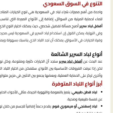
التنوع في السوق السعودي
واحدة من أهم مميزات شراء لباد في السعودية هي تنوع الخيارات المتاح
للماء لحماية المرتبة من السوائل، إضافة إلى الأنواع المبردة التي ت
أفضل لباد سرير
أصبح مسألة تفضيل شخصي، حيث يمكنك اختيار النوع الذي ي
وفي النهاية، يمكن القول إن استخدام لباد السرير في السعودية ليس مجر
وفرة الخيارات في الأسواق، يمكنك أن تجد اللباد الذي يناسبك بسهولة ويمن
أنواع لباد السرير الشائعة
عند البحث عن
أفضل لباد سرير
ستجد أنّ الخيارات كثيرة ومتنوعة، وكل نوع
لكن إذا عرفت الفروقات الأساسية بين الأنواع، ستتمكن من اختيار اللباد ا
وأخرى تركز على الحماية العملية، وبعضها يجمع بين الاثنين في مزيج متوازن
أبرز أنواع اللباد المتوفرة
لباد قطن طبيعي
: يتميز بالنعومة والتهوية الجيدة، مثالي للأجواء الح
عن لمسة طبيعية وصحية.
لباد إسفنجي أو ميموري فوم
: يقدم دعماً إضافياً للجسم من خلال ت