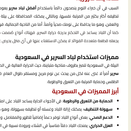
السبب في أن خبراء النوم ينصحون دائماً باستخدام
أفضل لباد سرير
يعود 
تنظيفه أكثر بكثير من المرتبة نفسها، وبالتالي يمكنك المحافظة على بيئة 
والعفن، وهو ما يحافظ على نومك صحياً وآمناً. أما من الناحية الجمالية، فهو
كما أن اللباد يساعد في التحكم بدرجة حرارة السرير. فهناك أنواع صُممت خص
يجعله قطعة متعددة الفوائد لا يمكن الاستغناء عنها في أي منزل يحرص عل
مميزات استخدام لباد السرير في السعودية
البيئة في السعودية تتميز بظروف مناخية متباينة، حيث الحرارة العالية في
سرير
أمراً لا غنى عنه لكل من يبحث عن نوم مريح ومستقر طوال العام. فا
الطقس وحماية المرتبة من التعرق والرطوبة.
أبرز المميزات في السعودية
الحماية من التعرق والرطوبة
: في الأجواء الحارة يساعد اللباد على ا
سهولة التنظيف
: يمكنك إزالة اللباد وغسله أو تنظيفه بسهولة، وهو 
الدعم الصحي
: بعض أنواع اللباد توفر دعماً إضافياً للظهر والمفاصل،
العزل الحراري
: يمنحك اللباد دفئاً مناسباً في الشتاء وبرودة نسبية ف