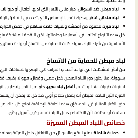
راحة عضلية عميقة.
لباد مبطن ضد السوائل
: خيار مثالي للأسر التي لديها أطفال أو حيوان
لباد فندقي فاخر
: يعطيك نفس الإحساس الذي تجده في الفنادق الراقية،
لباد مبرد
: مصنوع من أقمشة وتقنيات خاصة تساهم في خفض الحرارة أثن
كل هذه الأنواع تختلف في أسعارها وخاماتها، لكن النقطة المشتركة بينها 
الأساسية من شراء اللباد، سواء كانت الحماية من الاتساخ أو زيادة مستوى 
لباد مبطن للحماية من الاتساخ
من أكثر المشكلات التي تواجه أصحاب المراتب هي البقع والاتساخات التي يص
بسهولة. هنا يظهر دور اللباد المبطن كحل عملي وفعال، فهو لا يضيف فقط
لسنوات طويلة. عند البحث عن
أفضل لباد سرير
، كثير من الناس يفضلون النوع
الميزة الأبرز للبادة المبطن أنه يعمل كحاجز أولي ضد كل ما يمكن أن يفسد 
حتى الغبار المتناثر في الجو، فإن هذه الطبقة الإضافية تمنع كل ذلك من 
معقدة أو مكلفة، لأن الاكتفاء بغسل اللباد نفسه يكون أسهل بكثير.
خصائص اللباد المبطن المميزة
حماية شاملة
: يمنع البقع والسوائل من التغلغل داخل المرتبة ويحافظ 