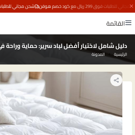
بات فوق 299 ريال مع كود خصم هوفن
شحن مجاني للطلبات فوق 299 ريال مع كود خصم 
القائمة
دليل شامل لاختيار أفضل لباد سرير: حماية وراحة ف
الرئيسية
المدونة