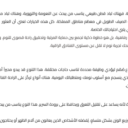
ة. فهناك لباد قطن طبيعي يناسب من يبحث عن النعومة والتهوية، وهناك لباد م
ناسب الصيف الطويل في معظم مناطق المملكة. كل هذه الخيارات تعني أن العثور 
لبي احتياجاتك الخاصة.
د رفاهية، بل هو خطوة ذكية تجمع بين حماية المرتبة وتحقيق راحة قصوى للنوم. 
حك تجربة نوم لا تقل عن مستوى الفنادق الراقية.
 صُمّم ليؤدي وظيفة محددة تناسب حاجات مختلفة. هذا التنوع قد يبدو محيراً أحيان
لذي ينسجم مع أسلوب نومك ومتطلباتك اليومية. هناك أنواع تركّز على الراحة الفائ
.
ارة لأنه يساعد على تقليل التعرق ويحافظ على برودة السرير. هذا النوع يناسب من يبح
وزيع الوزن بشكل متساوٍ. يُفضله الأشخاص الذين يعانون من آلام الظهر أو يحتاجون 