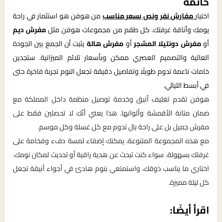
خاتمة
اختيار
مفارش نفر ونص بسعر مناسب
من هوفن هو استثمار في راحة
يومك وأناقة غرفتك. كل طقم من مجموعات هوفن مثل
مفرش ديم
أو
مفرش دونتيلا المشجر
أو
مفرش هالة
يثبت أن الجمع بين الجودة
العالية والتصميم العصري ممكن وبأسعار تلائم الميزانية. ستجدين
خامات ناعمة تدوم طويلًا وتفاصيل دقيقة تجعل النوم تجربة فاخرة حتى
في أبسط الليالي.
هوفن تقدم تغليف أنيق وخدمة توصيل منظمة داخل المملكة مع
ضمان متانة الأقمشة وألوانها. هذا يعني أنّك لا تحصلين فقط على
مفرش جميل بل على راحة بال تدوم مع كل غسلة وكل موسم.
مع هذه المجموعة المتنوعة، يمكنك إضفاء لمسة دفء وفخامة على
غرفتك بسهولة، سواء كنت تبحث عن هدية راقية أو تحديث لمكان نومك.
اختاري ما يناسب ذوقك، واستمتعي بنوم هادئ في أجواء أنيقة تجعل
كل ليلة مميزة.
اقرأ أيضًا: