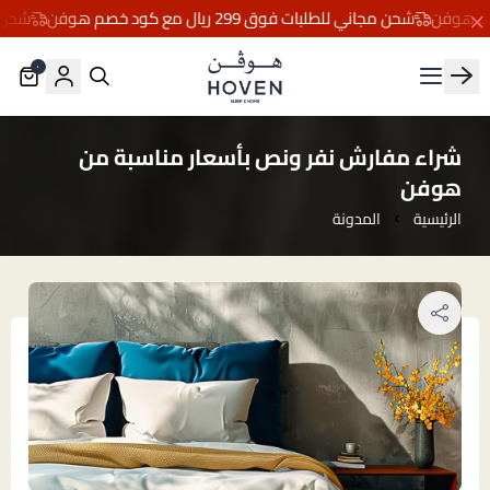
شحن مجاني للطلبات فوق 299 ريال مع كود خصم هوفن
شحن مجاني للط
٠
مفارش هوڤن
شراء مفارش نفر ونص بأسعار مناسبة من
هوفن
الرئيسية
المدونة