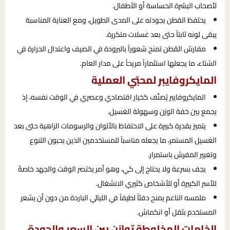
لأصحاب البشرة الحساسة أو الأطفال.
يحتفظ القطن بجودته على المدى الطويل، ومع العناية المناسبة
يبقى لونه ثابتاً حتى بعد غسلات متكررة.
مفارش القطن تمنح شعوراً بالبرودة في الصيف واعتدال الحرارة في
الشتاء، ما يجعلها استثماراً مريحاً على مدار العام.
المايكروفايبر لمحبّي العملية
المايكروفايبر يُصنَّف كخيار اقتصادي وعصري في الوقت نفسه، إذ
يجمع بين خفة الوزن وسهولة الغسيل.
يتميز بقدرة كبيرة على الاحتفاظ بالألوان والرسومات الزاهية حتى بعد
الغسيل المستمر، ما يجعله مناسباً للمستخدمين الذين يحبون التنوع
وتغيير المفرش باستمرار.
يجف بسرعة ولا يحتاج إلى كي، وهو أمر يختصر الوقت والجهد خاصةً
للأسر الكبيرة أو للأشخاص كثيري الانشغال.
ملمسه الناعم يمنح دفئاً لطيفاً في الليالي الباردة من دون أن يشعر
المستخدم بثقل أو انكماش.
الخامات المخلوطة توازن بين السعر والجودة