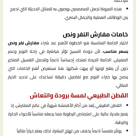
مزدحمة.
هذه المرونة تجعل المصممين يوصون به للمنازل الحديثة التي تدمج
بين الوظائف العملية والجمال البصري.
خامات مفارش النفر ونص
اختيار الخامة المناسبة هو الخطوة الأهم عند شراء
مفارش نفر ونص
بسعر مناسب
، لأن جودة النسيج تؤثر مباشرة في راحة النوم وعمر
المفرش. الخامة الجيدة تمنحك إحساساً ناعماً وتتحمل الغسيل المتكرر
دون أن يتغير لونها أو يبهت شكلها. هنا نستعرض أهم الخامات التي
ينصح بها خبراء النوم مع تفاصيل دقيقة تساعدك على تحديد الخيار
المثالي.
القطن الطبيعي لمسة برودة وانتعاش
القطن الطبيعي يُعد من أكثر الأقمشة شهرةً في عالم المفارش، إذ
يتميز بقدرة عالية على امتصاص الرطوبة مما يجعله مناسباً للأجواء الحارة
والرطبة.
يوفّر ملمساً ناعماً يخفف من تهيّج البشرة، لذلك يعتبر خياراً مثالياً