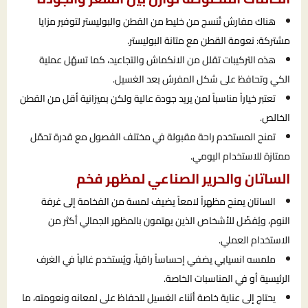
هناك مفارش تُنسج من خليط من القطن والبوليستر لتوفير مزايا
مشتركة: نعومة القطن مع متانة البوليستر.
هذه التركيبات تقلل من الانكماش والتجاعيد، كما تسهّل عملية
الكي وتحافظ على شكل المفرش بعد الغسيل.
تعتبر خياراً مناسباً لمن يريد جودة عالية ولكن بميزانية أقل من القطن
الخالص.
تمنح المستخدم راحة مقبولة في مختلف الفصول مع قدرة تحمّل
ممتازة للاستخدام اليومي.
الساتان والحرير الصناعي لمظهر فخم
الساتان يمنح مظهراً لامعاً يضيف لمسة من الفخامة إلى غرفة
النوم، ويُفضّل للأشخاص الذين يهتمون بالمظهر الجمالي أكثر من
الاستخدام العملي.
ملمسه انسيابي يضفي إحساساً راقياً، ويُستخدم غالباً في الغرف
الرئيسية أو في المناسبات الخاصة.
يحتاج إلى عناية خاصة أثناء الغسيل للحفاظ على لمعانه ونعومته، ما