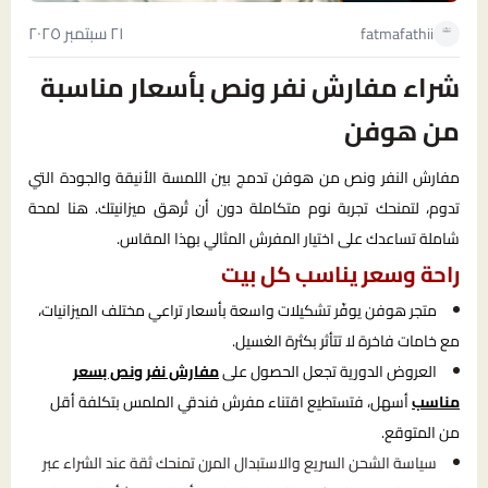
٢١ سبتمبر ٢٠٢٥
fatmafathii
شراء مفارش نفر ونص بأسعار مناسبة
من هوفن
مفارش النفر ونص من هوفن تدمج بين اللمسة الأنيقة والجودة التي
تدوم، لتمنحك تجربة نوم متكاملة دون أن تُرهق ميزانيتك. هنا لمحة
شاملة تساعدك على اختيار المفرش المثالي بهذا المقاس.
راحة وسعر يناسب كل بيت
متجر هوفن يوفّر تشكيلات واسعة بأسعار تراعي مختلف الميزانيات،
مع خامات فاخرة لا تتأثر بكثرة الغسيل.
العروض الدورية تجعل الحصول على
مفارش نفر ونص بسعر
مناسب
أسهل، فتستطيع اقتناء مفرش فندقي الملمس بتكلفة أقل
من المتوقع.
سياسة الشحن السريع والاستبدال المرن تمنحك ثقة عند الشراء عبر