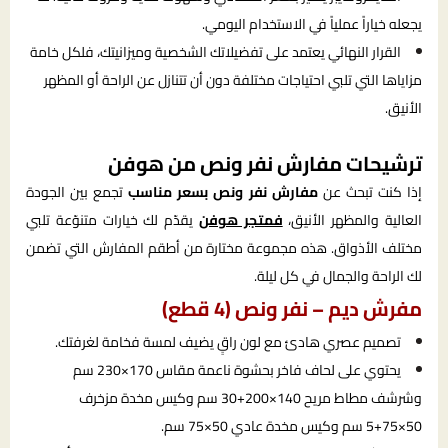
يجعله خياراً عملياً في الاستخدام اليومي.
القرار النهائي يعتمد على تفضيلاتك الشخصية وميزانيتك، فلكل خامة
مزاياها التي تلبي احتياجات مختلفة دون أن تتنازل عن الراحة أو المظهر
الأنيق.
ترشيحات مفارش نفر ونص من هوفن
إذا كنت تبحث عن
مفارش نفر ونص بسعر مناسب
تجمع بين الجودة
العالية والمظهر الأنيق،
فمتجر هوفن
يقدّم لك خيارات متنوّعة تلبي
مختلف الأذواق. هذه مجموعة مختارة من أطقم المفارش التي تضمن
لك الراحة والجمال في كل ليلة.
مفرش ديم – نفر ونص (4 قطع)
تصميم عصري هادئ مع لون راقٍ يضيف لمسة فخامة لغرفتك.
يحتوي على لحاف فاخر بحشوة ناعمة مقاس 170×230 سم
وشرشف مطاط مريح 140×200+30 سم وكيس مخدة مزخرف
50×75+5 سم وكيس مخدة عادي 50×75 سم.