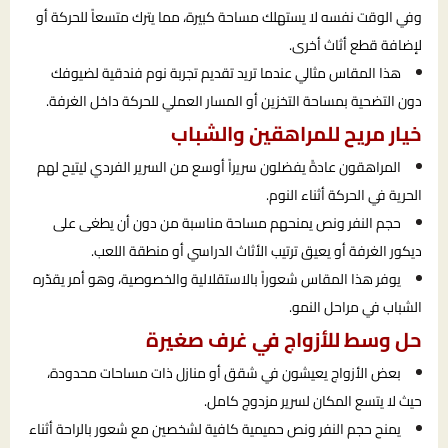
وفي الوقت نفسه لا يستهلك مساحة كبيرة، مما يترك متسعاً للحركة أو
لإضافة قطع أثاث أخرى.
هذا المقاس مثالي عندما تريد تقديم تجربة نوم فندقية لضيوفك
دون التضحية بمساحة التخزين أو المسار العملي للحركة داخل الغرفة.
خيار مريح للمراهقين والشباب
المراهقون عادةً يفضلون سريراً أوسع من السرير الفردي ليتيح لهم
الحرية في الحركة أثناء النوم.
حجم النفر ونص يمنحهم مساحة مناسبة من دون أن يطغى على
ديكور الغرفة أو يعيق ترتيب الأثاث الدراسي أو منطقة اللعب.
يوفر هذا المقاس شعوراً بالاستقلالية والخصوصية، وهو أمر يقدّره
الشباب في مراحل النمو.
حل وسط للأزواج في غرف صغيرة
بعض الأزواج يعيشون في شقق أو منازل ذات مساحات محدودة،
حيث لا يتسع المكان لسرير مزدوج كامل.
يمنح حجم النفر ونص حميمية كافية لشخصين مع شعور بالراحة أثناء