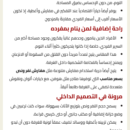
النوم، من دون الإحساس بضيق المساحة.
يوفر أيضاً خياراً اقتصادياً عند التفكير في مفارش وأغطية، إذ تكون
الأسعار أقرب إلى أسعار الفردي مقارنةً بالمزدوج.
راحة إضافية لمن ينام بمفرده
الأفراد الذين ينامون وحدهم غالباً يقدّرون وجود مساحة أكبر من
السرير الفردي، خاصة إذا كانوا يتحركون كثيراً أثناء النوم.
هذا المقاس يتيح تمدداً مريحاً دون القلق من السقوط أو الانزعاج،
ويمنح إحساساً بالفخامة الشخصية داخل الغرفة.
يتيح أيضاً حرية استخدام مفارش متنوعة مثل
مفارش نفر ونص
بسعر مناسب
التي توفرها متاجر مثل هوفن، مع خيارات ألوان ونقوش
متعددة تضفي على الغرفة طابعاً أنيقاً.
مرونة في التصميم الداخلي
يسمح حجم النفر ونص بتوزيع الأثاث بسهولة، سواء كنت ترغبين في
وضع خزانة إضافية أو مكتب جانبي أو حتى كرسي قراءة.
يمكن تزيينه بأغطية ووسائد تضيف عمقاً لونية للغرفة دون أن تبدو