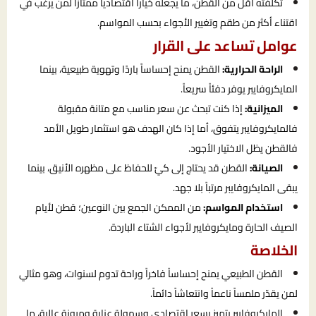
تكلفته أقل من القطن، ما يجعله خياراً اقتصادياً ممتازاً لمن يرغب في
اقتناء أكثر من طقم وتغيير الأجواء بحسب المواسم.
عوامل تساعد على القرار
الراحة الحرارية:
القطن يمنح إحساساً باردًا وتهوية طبيعية، بينما
المايكروفايبر يوفر دفئاً سريعاً.
الميزانية:
إذا كنت تبحث عن سعر مناسب مع متانة مقبولة
فالمايكروفايبر يتفوق، أما إذا كان الهدف هو استثمار طويل الأمد
فالقطن يظل الاختيار الأجود.
الصيانة:
القطن قد يحتاج إلى كيّ للحفاظ على مظهره الأنيق، بينما
يبقى المايكروفايبر مرتباً بلا جهد.
استخدام المواسم:
من الممكن الجمع بين النوعين؛ قطن لأيام
الصيف الحارة ومايكروفايبر لأجواء الشتاء الباردة.
الخلاصة
القطن الطبيعي يمنح إحساساً فاخراً وراحة تدوم لسنوات، وهو مثالي
لمن يقدّر ملمساً ناعماً وانتعاشاً دائماً.
المايكروفايبر يتميز بسعر اقتصادي وسهولة عناية ومرونة عالية، ما