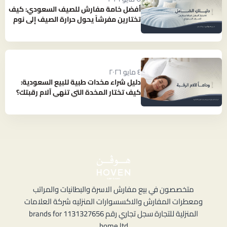
أفضل خامة مفارش للصيف السعودي: كيف
تختارين مفرشاً يحول حرارة الصيف إلى نوم
بارد ومنعش؟
٤ مايو ٢٠٢٦
دليل شراء مخدات طبية للبيع السعودية:
كيف تختار المخدة التي تنهي آلام رقبتك؟
متخصصون في بيع مفارش الاسرة والبطانيات والمراتب
ومعطرات المفارش والاكسسوارات المنزليه شركة العلامات
المنزلية للتجارة سجل تجاري رقم 1131327656 brands for
home ltd