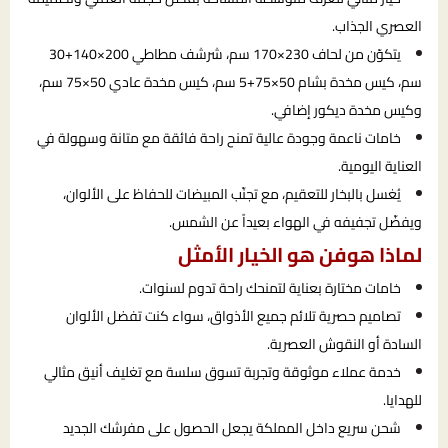
العصري الجذاب.
يتكوّن من لحاف 230×170 سم، شرشف مطاطي 200×140+30
سم، كيس مخدة بشام 50×75+5 سم، كيس مخدة عادي 50×75 سم،
وكيس مخدة ديكور إضافي.
خامات ناعمة وجودة عالية تمنح راحة فائقة مع متانة وسهولة في
العناية اليومية.
يُغسل بالبخار للتعقيم، مع تجنّب المبيضات للحفاظ على الألوان،
ويفضّل تجفيفه في الهواء بعيداً عن الشمس.
لماذا هوفن هو الخيار الأمثل
خامات مختارة بعناية لتمنحك راحة تدوم لسنوات.
تصاميم حصرية تلائم جميع الأذواق، سواء كنت تفضل الألوان
السادة أو النقوش العصرية.
خدمة عملاء موثوقة وتجربة تسوق سلسة مع تغليف أنيق مثالي
للهدايا.
شحن سريع داخل المملكة يجعل الحصول على مفرشك الجديد