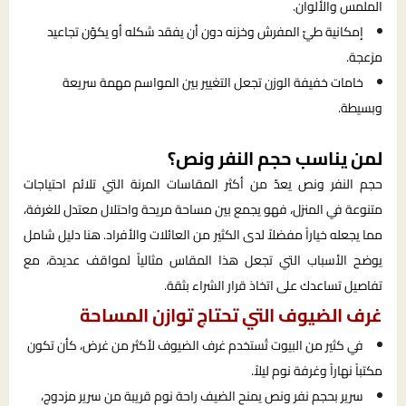
الملمس والألوان.
إمكانية طيّ المفرش وخزنه دون أن يفقد شكله أو يكوّن تجاعيد
مزعجة.
خامات خفيفة الوزن تجعل التغيير بين المواسم مهمة سريعة
وبسيطة.
لمن يناسب حجم النفر ونص؟
حجم النفر ونص يعدّ من أكثر المقاسات المرنة التي تلائم احتياجات
متنوعة في المنزل، فهو يجمع بين مساحة مريحة واحتلال معتدل للغرفة،
مما يجعله خياراً مفضلاً لدى الكثير من العائلات والأفراد. هنا دليل شامل
يوضح الأسباب التي تجعل هذا المقاس مثالياً لمواقف عديدة، مع
تفاصيل تساعدك على اتخاذ قرار الشراء بثقة.
غرف الضيوف التي تحتاج توازن المساحة
في كثير من البيوت تُستخدم غرف الضيوف لأكثر من غرض، كأن تكون
مكتباً نهاراً وغرفة نوم ليلاً.
سرير بحجم نفر ونص يمنح الضيف راحة نوم قريبة من سرير مزدوج،