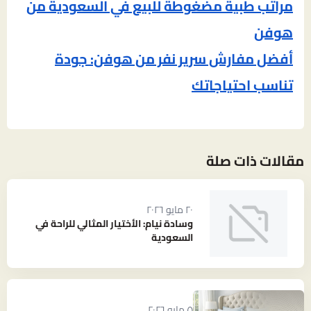
مراتب طبية مضغوطة للبيع في السعودية من
هوفن
أفضل مفارش سرير نفر من هوفن: جودة
تناسب احتياجاتك
مقالات ذات صلة
٢٠ مايو ٢٠٢٦
وسادة نيام: الأختيار المثالي للراحة في
السعودية
٥ مايو ٢٠٢٦