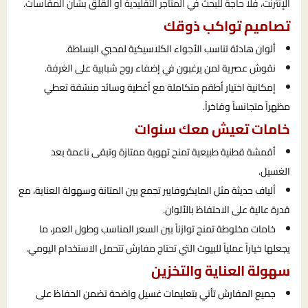
الإنترنت، فلا حاجة للبحث في المتاجر التقليدية أو القلق بشأن المقاسات.
تصاميم تواكب ذوقك
ألوان هادئة تناسب الأجواء الكلاسيكية لمحبي البساطة.
نقوش عصرية لمن يرغبون في إضفاء روح شبابية على الغرفة.
إمكانية اختيار أطقم متكاملة مع أغطية وسائد منسّقة تعطي
مظهراً متجانساً وفاخراً.
خامات تعيش معك سنوات
أقمشة قطنية طبيعية تمنح تهوية ممتازة وتبقى ناعمة بعد
الغسيل.
ألياف حديثة مثل المايكروفايبر تجمع بين المتانة وسهولة العناية، مع
قدرة عالية على الاحتفاظ بالألوان.
خامات مخلوطة تمنح توازناً بين السعر المناسب وطول العمر، ما
يجعلها خياراً عملياً للبيوت التي تحتاج مفارش تتحمل الاستخدام اليومي.
سهولة العناية والتخزين
جميع المفارش تأتي بتعليمات غسيل واضحة تضمن الحفاظ على