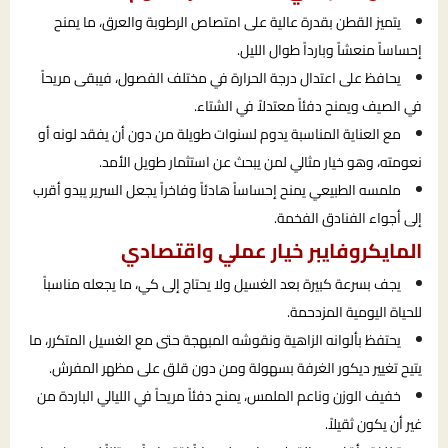
يتميز القطن بقدرة عالية على امتصاص الرطوبة والعرق، ما يمنح
إحساساً منعشاً وبارداً طوال الليل.
يحافظ على اعتدال درجة الحرارة في مختلف الفصول، فيبقى مريحاً
في الصيف ويمنح دفئاً معتدلاً في الشتاء.
مع العناية المناسبة يدوم لسنوات طويلة من دون أن يفقد لونه أو
نعومته، وهو خيار مثالي لمن يبحث عن استثمار طويل الأمد.
ملمسه الطبيعي يمنح إحساساً هادئاً وفاخراً يجعل السرير يبدو أقرب
إلى أجواء الفنادق الفخمة.
المايكروفايبر خيار عملي واقتصادي
يجف بسرعة كبيرة بعد الغسيل ولا يحتاج إلى كي، ما يجعله مناسباً
للحياة اليومية المزدحمة.
يحتفظ بألوانه الزاهية ونقوشه المبهجة حتى مع الغسيل المتكرر، ما
يتيح تغيير ديكور الغرفة بسهولة ومن دون قلق على مظهر المفرش.
خفيف الوزن وناعم الملمس، يمنح دفئاً مريحاً في الليالي الباردة من
غير أن يكون ثقيلاً.