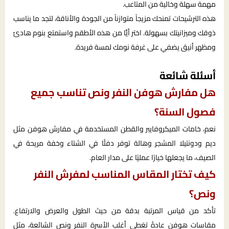
مهمة سهلة وخالية من المتاعب.
هذه الترشيحات تمنحك مزيجاً متوازناً من الجودة والأناقة، لتجد ما يناسب
ذوقك وميزانيتك بسهولة. اختر أيًّا من هذه الأطقم واستمتع بنوم هادئ
ومظهر أنيق يضفي على غرفة نومك لمسة فريدة.
أسئلة شائعة
هل مفارش هوفن النفر ونص تناسب جميع
فصول السنة؟
نعم، خامات الميكروفايبر والقطن المستخدمة في مفارش هوفن مثل
ديم ودونتيلا المشجر وهالة توفر دفئًا في الشتاء وخفة مريحة في
الصيف، ما يجعلها خيارًا عمليًا على مدار العام.
كيف تختار المقاس المناسب لمفرش النفر
ونص؟
تأكد من قياس المرتبة بدقة من حيث الطول والعرض والارتفاع.
مقاسات هوفن عادةً تغطي أغلب الأسرة النفر ونص الشائعة، مثل