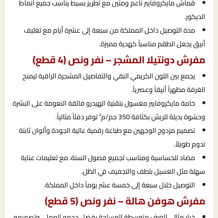
قماش مايكروفايبر ناعم ومتين مع تطريز بسيط يناسب جميع أنماط
الديكور.
مدة التوصيل داخل المملكة من سبعة إلى عشرة أيام مع تغليف
أنيق يجعل الطقم مناسباً كهدية مميزة.
مفرش دونتيلا المشجر – نفر ونص (4 قطع)
يجمع بين اللون الكريمي النقي والتفاصيل المشجرة الراقية ليمنح
الغرفة مظهراً أنيقاً وعصرياً.
خامة مايكروفايبر مغسول بتقنية الهيدرو فائقة النعومة على البشرة
وحشوة بديلة للريش بكثافة 350 جم/م² توفر دفئاً مثالياً.
تصميم مزدوج الوجهين مع طباعة رقمية عالية الجودة وألوان ثابتة
تدوم طويلاً.
مضاد للحساسية ومناسب لجميع فصول السنة، مع تعليمات عناية
سهلة مثل الغسيل بلطف والتجفيف في الظل.
التوصيل خلال سبعة إلى خمسة عشر يوماً داخل المملكة.
مفرش هوفن هالة – نفر ونص (5 قطع)
خيار مثالي للغرف متوسطة المساحة بفضل حجمه العملي وتصميمه