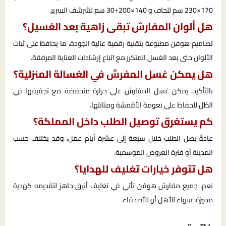
170×230 سم للحاف و 140×200+30 سم لشرشف السرير.
هل ألوان المفارش تبقى زاهية بعد الغسيل؟
تصاميم هوفن مطبوعة بتقنية رقمية عالية الجودة، ما يحافظ على ثبات
الألوان حتى بعد الغسل المتكرر مع اتباع إرشادات العناية المرفقة.
هل يمكن غسل المفرش في الغسالة المنزلية؟
بالتأكيد، يمكن غسل المفارش على حرارة منخفضة مع تجفيفها في
الظل للحفاظ على نعومة الأقمشة ومتانتها.
كم يستغرق توصيل الطلب داخل المملكة؟
عادةً يصل الطلب خلال سبعة إلى عشرة أيام عمل، وقد يختلف حسب
المدينة أو فترة العروض الموسمية.
هل تتوفر خيارات تغليف للهدايا؟
نعم، جميع مفارش هوفن تأتي في تغليف أنيق جاهز لتقديمه كهدية
مميزة، سواء للأهل أو للأصدقاء.