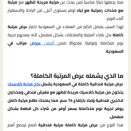
مما يجعلها خيارًا مناسبًا لمن يبحث عن
مرتبة مريحة للظهر
مع
مرتبة
مع مخدات
و
مرتبة مع لباد
توفر مستوى أعلى من الراحة والاستقرار
أثناء النوم.
لهذا السبب يفضل الكثير من العملاء في السعودية اختيار
عرض مرتبة
كاملة
بدل شراء المرتبة والملحقات بشكل منفصل، لأنه يمنحهم تجربة
نوم متكاملة وتوفيرًا ملحوظًا ضمن
أفضل
عروض
مراتب في
السعودية
.
ما الذي يشمله عرض المرتبة الكاملة؟
عرض مرتبة فندقية كاملة في السعودية يشمل
بكج مرتبة كلاسيك
يتكون من مرتبة كلاسيك مريحة للظهر مع مفرش فندقي ومخدتين
لاكجري فندقية ولباد بارتفاع 14 سم، مما يمنحك طقم مرتبة كامل
يوفر تجربة نوم متكاملة بسعر أوفر من شراء كل قطعة بشكل
منفصل.
هذا النوع من
عرض مرتبة كاملة مرتبة فندقية
صُمم ليجمع أهم