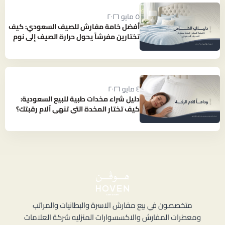
٥ مايو ٢٠٢٦
أفضل خامة مفارش للصيف السعودي: كيف
تختارين مفرشاً يحول حرارة الصيف إلى نوم
بارد ومنعش؟
٤ مايو ٢٠٢٦
دليل شراء مخدات طبية للبيع السعودية:
كيف تختار المخدة التي تنهي آلام رقبتك؟
متخصصون في بيع مفارش الاسرة والبطانيات والمراتب
ومعطرات المفارش والاكسسوارات المنزليه شركة العلامات