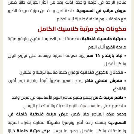
عناصر الراحة في حزمة واحدة، لذلك يعد من أكثر الخيارات طلبًا ضمن
عروض مراتب في السعودية
، خاصة لمن يبحث عن مرتبة مريحة للظهر
مع ملحقات نوم فندقية جاهزة للاستخدام.
مكونات بكج مرتبة كلاسيك الكامل
•
مرتبة كلاسيك فندقية
مصممة لدعم العمود الفقري وتوفير مرتبة
مريحة للظهر أثناء النوم
•
لباد بارتفاع 14 سم
يزيد نعومة المرتبة ويساعد على توزيع الوزن
بشكل أفضل
•
مخدتان لاكجري فندقية
توفران دعماً مناسباً للرقبة والكتفين
•
مفرش فندقي فاخر
يمنح السرير مظهراً أنيقاً وتجربة نوم أقرب
للفنادق
•
طقم مرتبة كامل
يجمع جميع عناصر النوم الأساسية في عرض واحد
• تصميم عملي مناسب لغرف النوم الحديثة والاستخدام اليومي
وجود هذه العناصر معًا ضمن
عرض مرتبة فندقية كاملة في
السعودية
يمنحك راحة أكبر وتوفيرًا ملحوظًا مقارنة بشراء المرتبة
والملحقات بشكل منفصل، وهو ما يجعل
عرض مرتبة كاملة
خيارًا