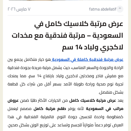
٧ مارس ٢٠٢٦
fatma abdellatif
عرض مرتبة كلاسيك كامل في
السعودية – مرتبة فندقية مع مخدات
لاكجري ولباد 14 سم
عرض مرتبة فندقية كاملة في السعودية
هو خيار متكامل يجمع بين
الراحة والجودة والسعر المناسب، حيث يشمل مرتبة مريحة بجودة فندقية
مع مفرش فاخر ومخدتين لاكجري ولباد بارتفاع 14 سم، مما يمنحك
تجربة نوم صحية وراحة طويلة الأمد بسعر أقل من شراء كل قطعة
بشكل منفصل.
يعد
عرض مرتبة كلاسيك كامل
من الخيارات الأكثر طلبًا ضمن
عروض
مراتب في السعودية
لأنه يوفر
طقم مرتبة كامل
مصمم ليعمل
كمنظومة واحدة لتحسين جودة النوم. فالمرتبة الفندقية في هذا
العرض توفر دعماً متوازناً للجسم وتساعد على توزيع الوزن بشكل صحيح،