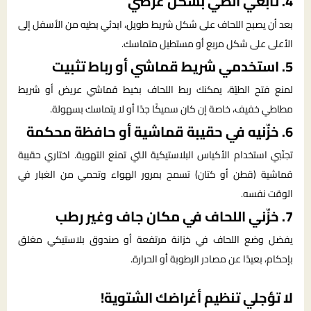
4. تابعي الطي بشكل عرضي
بعد أن يصبح اللحاف على شكل شريط طويل، ابدئي بطيه من الأسفل إلى
الأعلى على شكل مربع أو مستطيل متماسك.
5. استخدمي شريط قماشي أو رباط تثبيت
لمنع فتح الطيّة، يمكنك ربط اللحاف بخيط قماشي عريض أو شريط
مطاطي خفيف، خاصة إن كان سميكًا جدًا أو لا يتماسك بسهولة.
6. خزّنيه في حقيبة قماشية أو حافظة محكمة
تجنّبي استخدام الأكياس البلاستيكية التي تمنع التهوية. اختاري حقيبة
قماشية (قطن أو كتان) تسمح بمرور الهواء وتحمي من الغبار في
الوقت نفسه.
7. خزّني اللحاف في مكان جاف وغير رطب
يفضل وضع اللحاف في خزانة مرتفعة أو صندوق بلاستيكي مغلق
بإحكام، بعيدًا عن مصادر الرطوبة أو الحرارة.
لا تؤجلي تنظيم أغراضك الشتوية!