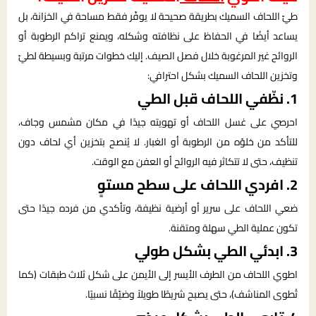
طيّ اللحاف السميك بطريقة صحيحة لا يوفّر فقط مساحة في الخزانة، بل
يساعد أيضًا في الحفاظ على نظافته وشكله، ويمنع تراكم الرطوبة أو
الروائح غير المرغوبة خلال فصل الصيف. إليك خطوات مرتبة وبسيطة لطيّ
وتخزين اللحاف السميك بشكل احترافي:
1. نظّفي اللحاف قبل الطي
احرصي على غسل اللحاف أو تهويته جيدًا في مكان مشمس وجاف،
للتأكد من خلوّه من الرطوبة أو الغبار. لا يُنصح بتخزين أي لحاف دون
تنظيف، حتى لا تتكاثر فيه الروائح أو العفن مع الوقت.
2. افردي اللحاف على سطح مستوٍ
ضعي اللحاف على سرير أو أرضية نظيفة، وتأكدي من فرده جيدًا حتى
تكون عملية الطي سهلة ومتقنة.
3. ابدئي الطي بشكل طولي
اطوي اللحاف من الطرف الأيسر إلى الأيمن على شكل ثلاث طبقات (كما
تُطوى المناشف)، حتى يصبح شريطًا طويلاً وضيّقًا نسبيًا.