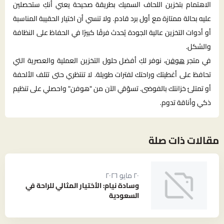
الاهتمام بتخزين اللحاف السميك بطريقة صحيحة يعني أنكِ ستحصلين
عليه بحالة ممتازة مع أول برد قادم. ولا تنسي أن اختيار الحقيبة المناسبة
أو أدوات التخزين عالية الجودة يُحدث فرقًا كبيرًا في الحفاظ على النظافة
والشكل.
في متجر
هوفن
، نوفر لكِ أفضل حلول التخزين العملية والعصرية التي
تحافظ على أغطيتك وراحتك لفترات طويلة. لا تنتظري حتى تتلف الألحفة
أو تمتلئ خزانتك بالفوضى. تسوّقي الآن من "هوفن" واحصلي على تنظيم
ذكي وأناقة تدوم.
مقالات ذات صلة
٢٠ مايو ٢٠٢٦
وسادة نيام: الأختيار المثالي للراحة في
السعودية