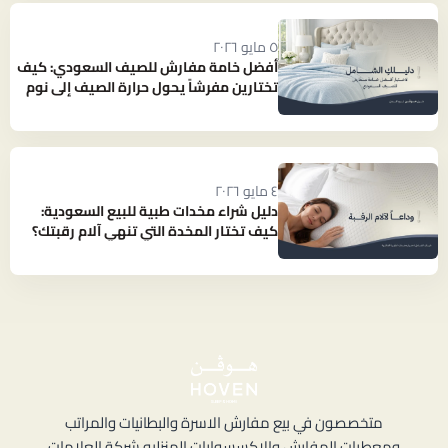
٥ مايو ٢٠٢٦
أفضل خامة مفارش للصيف السعودي: كيف
تختارين مفرشاً يحول حرارة الصيف إلى نوم
بارد ومنعش؟
٤ مايو ٢٠٢٦
دليل شراء مخدات طبية للبيع السعودية:
كيف تختار المخدة التي تنهي آلام رقبتك؟
متخصصون في بيع مفارش الاسرة والبطانيات والمراتب
ومعطرات المفارش والاكسسوارات المنزليه شركة العلامات