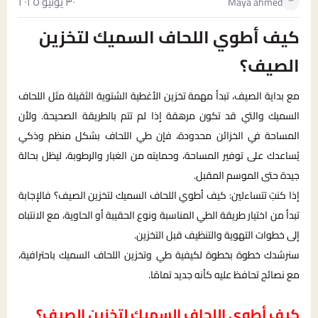
٣٠ يونيو ٢٠٢٥
Maya ahmed
كيف أطوي اللحاف السميك لتخزين
الصيف؟
مع بداية الصيف، تبدأ مهمة تخزين الأغطية الشتوية الثقيلة مثل اللحاف
السميك والتي قد تكون مرهقة إذا لم تتم بالطريقة الصحيحة. ولأن
المساحة في الخزائن محدودة، فإن طي اللحاف بشكل منظم وذكي
يُساعدك على توفير المساحة، وحمايته من الغبار والرطوبة، ليظل بحالة
جيدة حتى الموسم المقبل.
إذا كنتِ تتساءلين: كيف أطوي اللحاف السميك لتخزين الصيف؟ فالإجابة
تبدأ من اختيار طريقة الطي المناسبة ونوع الحقيبة أو الحاوية، مع الانتباه
إلى خطوات التهوية والتنظيف قبل التخزين.
سنرشدك خطوة بخطوة لكيفية طي وتخزين اللحاف السميك باحترافية،
مع نصائح تحافظ عليه كأنه جديد تمامًا.
كيف أطوي
اللحاف
السميك لتخزين الصيف؟