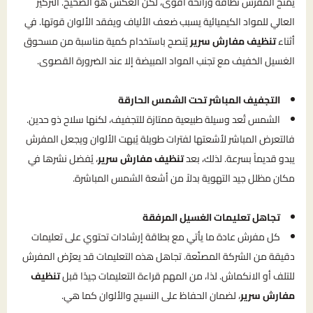
يمنح المفرش نظافة ورائحة أقوى، لكن العكس هو الصحيح. التركيز
العالي للمواد الكيميائية يسبب ضعف الألياف ويفقد الألوان قوتها. في
أثناء
تنظيف مفارش سرير
يُنصح باستخدام كمية مناسبة من مسحوق
الغسيل الخفيف مع تجنب المواد المبيضة إلا عند الضرورة القصوى.
التجفيف المباشر تحت الشمس الحارقة
الشمس تُعد وسيلة طبيعية ممتازة للتجفيف، لكنها سلاح ذو حدين.
فالتعرض المباشر لأشعتها لفترات طويلة يُبهت الألوان ويجعل المفرش
يبدو قديماً بسرعة. لذلك، بعد
تنظيف مفارش سرير
، يُفضل نشرها في
مكان مظلل جيد التهوية بدلاً من أشعة الشمس المباشرة.
تجاهل تعليمات الغسيل المرفقة
كل مفرش عادة ما يأتي مع بطاقة إرشادات تحتوي على تعليمات
دقيقة من الشركة المصنّعة. تجاهل هذه التعليمات قد يعرّض المفرش
للتلف أو الانكماش. لذا، من المهم قراءة التعليمات جيدًا قبل
تنظيف
مفارش سرير
، لضمان الحفاظ على النسيج والألوان كما هي.