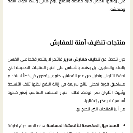
على رونقها لأطول فترة ممكنة وتتمتع بنوم هانئ وسط أجواء أنيقة
ومنعشة.
منتجات تنظيف آمنة للمفارش
حين نتحدث عن
تنظيف مفارش سرير
فالأمر لا يقتصر فقط على الغسل
بالماء والصابون، بل يعتمد بالأساس على اختيار المنتجات الصحيحة التي
تحفظ الألوان وتطيل من عمر القماش. كثيرون يقعون في خطأ استخدام
مساحيق قوية تعطي نتائج سريعة في إزالة البقع لكنها تُتلف الأنسجة
وتُبهت الألوان مع الوقت. لذلك، اختيار المنظف المناسب يُعتبر خطوة
أساسية لا يمكن إغفالها.
من أبرز المنتجات التي يُنصح بها:
المساحيق المخصصة للأقمشة الحساسة
: هذه المساحيق لطيفة