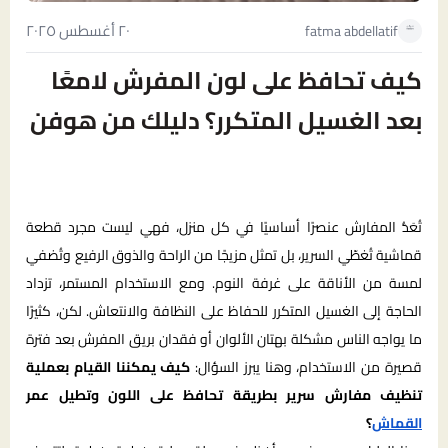
٢٠ أغسطس ٢٠٢٥
fatma abdellatif
كيف تحافظ على لون المفرش لامعًا
بعد الغسيل المتكرر؟ دليلك من هوفن
تُعَدُّ المفارش عنصرًا أساسيًا في كل منزل، فهي ليست مجرد قطعة
قماشية تُغطّي السرير، بل تمثل مزيجًا من الراحة والذوق الرفيع وتُضفي
لمسة من الأناقة على غرفة النوم. ومع الاستخدام المستمر، تزداد
الحاجة إلى الغسيل المتكرر للحفاظ على النظافة والانتعاش. لكن، كثيرًا
ما يواجه الناس مشكلة بهتان الألوان أو فقدان بريق المفرش بعد فترة
قصيرة من الاستخدام، وهنا يبرز السؤال:
كيف يمكننا القيام بعملية
تنظيف مفارش سرير بطريقة تحافظ على اللون وتطيل عمر
القماش
؟