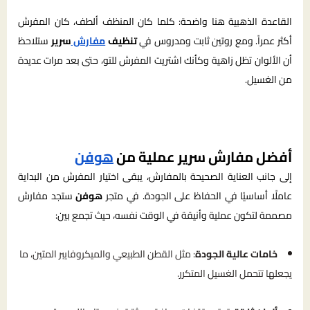
القاعدة الذهبية هنا واضحة: كلما كان المنظف ألطف، كان المفرش
أكثر عمراً. ومع روتين ثابت ومدروس في
تنظيف
مفارش
سرير
ستلاحظ
أن الألوان تظل زاهية وكأنك اشتريت المفرش للتو، حتى بعد مرات عديدة
من الغسيل.
أفضل مفارش سرير عملية من
هوفن
إلى جانب العناية الصحيحة بالمفارش، يبقى اختيار المفرش من البداية
عاملًا أساسيًا في الحفاظ على الجودة. في متجر
هوفن
ستجد مفارش
مصممة لتكون عملية وأنيقة في الوقت نفسه، حيث تجمع بين:
خامات عالية الجودة
: مثل القطن الطبيعي والميكروفايبر المتين، ما
يجعلها تتحمل الغسيل المتكرر.