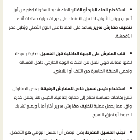
استخدام الماء البارد أو الفاتر
: الماء شديد السخونة يُعتبر من أبرز
أسباب بهتان الألوان. لذا فإن الاعتماد على درجات حرارة معتدلة أثناء
تنظيف مفارش سرير
يساعد على الحفاظ على اللون الأصلي ويُطيل عمر
الأقمشة.
قلب المفرش على الجهة الداخلية قبل الغسيل
: خطوة بسيطة
لكنها فعالة، فهي تقلل من احتكاك الوجه الخارجي داخل الغسالة
وتحمي الطبقة الظاهرة من التلف أو التلاشي.
استخدام كيس غسيل خاص للمفارش الرقيقة
: بعض المفارش
تتميز بخامات حساسة تحتاج إلى حماية إضافية. الكيس هنا يعمل كدرع
واقٍ، مما يجعل عملية
تنظيف مفارش سرير
أكثر أماناً ويمنع تشابك
الخيوط أو تمزق النسيج.
تجنّب الغسيل المفرط
: يظن البعض أن الغسل اليومي هو الأفضل،