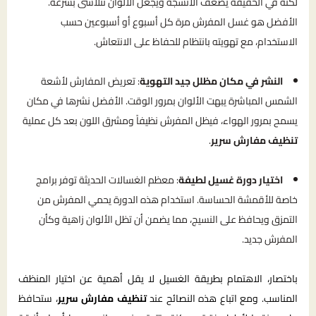
لكنه في الحقيقة يُضعف الأنسجة ويجعل الألوان تتلاشى بسرعة.
الأفضل هو غسل المفرش مرة كل أسبوع أو أسبوعين حسب
الاستخدام، مع تهويته بانتظام للحفاظ على الانتعاش.
النشر في مكان مظلل جيد التهوية
: تعريض المفارش لأشعة
الشمس المباشرة يبهت الألوان بمرور الوقت. الأفضل نشرها في مكان
يسمح بمرور الهواء، فيظل المفرش نظيفاً ومشرق اللون بعد كل عملية
تنظيف مفارش سرير
.
اختيار دورة غسيل لطيفة
: معظم الغسالات الحديثة توفر برامج
خاصة للأقمشة الحساسة. استخدام هذه الدورة يحمي المفرش من
التمزق ويحافظ على النسيج، مما يضمن أن تظل الألوان زاهية وكأن
المفرش جديد.
باختصار، الاهتمام بطريقة الغسيل لا يقل أهمية عن اختيار المنظف
المناسب. ومع اتباع هذه النصائح عند
تنظيف مفارش سرير
، ستحافظ