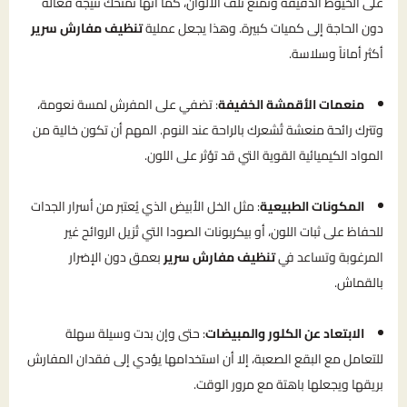
على الخيوط الدقيقة وتمنع تلف الألوان، كما أنها تمنحك نتيجة فعالة
دون الحاجة إلى كميات كبيرة. وهذا يجعل عملية
تنظيف مفارش سرير
أكثر أماناً وسلاسة.
منعمات الأقمشة الخفيفة
: تضفي على المفرش لمسة نعومة،
وتترك رائحة منعشة تُشعرك بالراحة عند النوم. المهم أن تكون خالية من
المواد الكيميائية القوية التي قد تؤثر على اللون.
المكونات الطبيعية
: مثل الخل الأبيض الذي يُعتبر من أسرار الجدات
للحفاظ على ثبات اللون، أو بيكربونات الصودا التي تُزيل الروائح غير
المرغوبة وتساعد في
تنظيف مفارش سرير
بعمق دون الإضرار
بالقماش.
الابتعاد عن الكلور والمبيضات
: حتى وإن بدت وسيلة سهلة
للتعامل مع البقع الصعبة، إلا أن استخدامها يؤدي إلى فقدان المفارش
بريقها ويجعلها باهتة مع مرور الوقت.