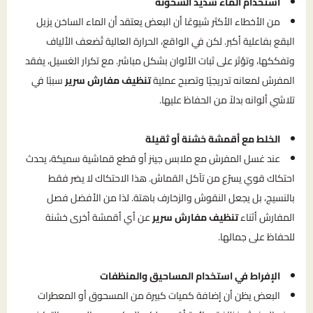
استخدام الماء شديد السخونة
من الأخطاء الأكثر شيوعًا أن البعض يعتقد أن الماء الساخن يزيل
البقع بفاعلية أكبر. لكن في الواقع، الحرارة العالية تُضعف الألياف
وتفككها، وتؤثر على ثبات الألوان بشكل مباشر. مع تكرار الغسيل، يفقد
المفرش لمعانه تدريجيًا وتصبح عملية
تنظيف مفارش سرير
سببًا في
تلاشي ألوانه بدلاً من الحفاظ عليها.
الخلط مع أقمشة خشنة أو ثقيلة
عند غسل المفرش مع ملابس جينز أو قطع قماشية سميكة، يحدث
احتكاك قوي يسرّع من تآكل القماش. هذا الاحتكاك لا يضر فقط
بالنسيج، بل يجعل النقوش والزخارف باهتة. لذا من الأفضل فصل
المفارش أثناء
تنظيف مفارش سرير
عن أي أقمشة أخرى خشنة
للحفاظ على جمالها.
الإفراط في استخدام المساحيق والمنظفات
البعض يظن أن إضافة كميات كبيرة من المسحوق أو المعطرات