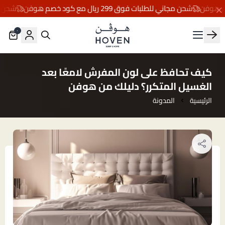
شحن مجاني للطلبات فوق 299 ريال مع كود خصم هوفن
شحن مجاني للط
٠
مفارش هوڤن
كيف تحافظ على لون المفرش لامعًا بعد
الغسيل المتكرر؟ دليلك من هوفن
الرئيسية
المدونة