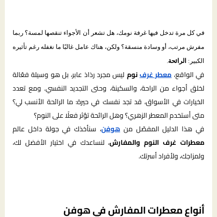
في كل مرة تدخل فيها غرفة نومك، هل تشعر أن الأجواء تنقصها لمسة؟ ربما
مفرش مرتب، أو وسادة منسقة؟ ولكن، هناك عامل غالبًا ما نغفله رغم تأثيره
الكبير:
الرائحة
.
في الواقع،
معطر غرف
نوم
ليس مجرد رذاذ عابر، بل هو وسيلة فعّالة
لخلق أجواء من الراحة، والسكينة، وحتى التجديد النفسي. ومع تعدد
الخيارات في الأسواق، قد تجد نفسك في حيرة: ما الرائحة الأنسب لي؟
متى أستخدم المعطر الزهري؟ وهل الرائحة تؤثر فعلًا على النوم؟
في هذا الدليل المفصّل من
هوفن
، سنأخذك في جولة داخل عالم
معطرات غرف النوم والمفارش
، لنساعدك في اختيار الأفضل لك،
ولمزاجك، ولأفراد أسرتك.
أنواع معطرات المفارش في هوفن