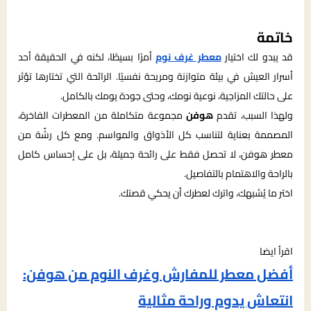
خاتمة
قد يبدو لك اختيار
معطر غرف نوم
أمرًا بسيطًا، لكنه في الحقيقة أحد
أسرار العيش في بيئة متوازنة ومريحة نفسيًا. الرائحة التي تختارها تؤثر
على حالتك المزاجية، نوعية نومك، وحتى جودة يومك بالكامل.
ولهذا السبب، تقدم
هوفن
مجموعة متكاملة من المعطرات الفاخرة،
المصممة بعناية لتناسب كل الأذواق والمواسم. ومع كل رشّة من
معطر هوفن، لا تحصل فقط على رائحة جميلة، بل على إحساس كامل
بالراحة والاهتمام بالتفاصيل.
اختر ما يُشبهك، واترك لعطرك أن يحكي قصتك.
اقرأ ايضا
أفضل معطر للمفارش وغرف النوم من هوفن:
انتعاش يدوم وراحة مثالية