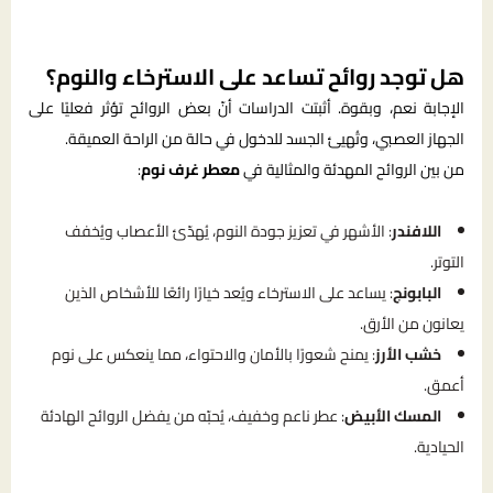
هل توجد روائح تساعد على الاسترخاء والنوم؟
الإجابة نعم، وبقوة. أثبتت الدراسات أنّ بعض الروائح تؤثر فعليًا على
الجهاز العصبي، وتُهيئ الجسد للدخول في حالة من الراحة العميقة.
من بين الروائح المهدئة والمثالية في
معطر غرف نوم
:
اللافندر
: الأشهر في تعزيز جودة النوم، يُهدّئ الأعصاب ويُخفف
التوتر.
البابونج
: يساعد على الاسترخاء ويُعد خيارًا رائعًا للأشخاص الذين
يعانون من الأرق.
خشب الأرز
: يمنح شعورًا بالأمان والاحتواء، مما ينعكس على نوم
أعمق.
المسك الأبيض
: عطر ناعم وخفيف، يُحبّه من يفضل الروائح الهادئة
الحيادية.