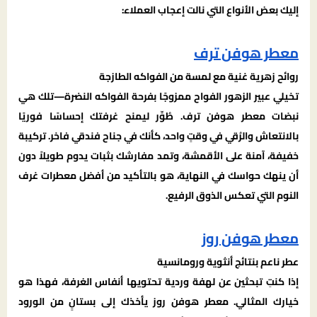
إليك بعض الأنواع التي نالت إعجاب العملاء:
معطر هوفن ترف
روائح زهرية غنية مع لمسة من الفواكه الطازجة
تخيلي عبير الزهور الفواح ممزوجًا بفرحة الفواكه النضرة—تلك هي
نبضات معطر هوفن ترف. طُوِّر ليمنح غرفتك إحساسًا فوريًا
بالانتعاش والرُقي في وقتٍ واحد، كأنك في جناح فندقي فاخر. تركيبة
خفيفة، آمنة على الأقمشة، وتمد مفارشك بثبات يدوم طويلاً دون
أن ينهك حواسك في النهاية، هو بالتأكيد من أفضل معطرات غرف
النوم التي تعكس الذوق الرفيع.
معطر هوفن روز
عطر ناعم بنتائج أنثوية ورومانسية
إذا كنتِ تبحثين عن لهفة وردية تحتويها أنفاس الغرفة، فهذا هو
خيارك المثالي. معطر هوفن روز يأخذك إلى بستانٍ من الورود