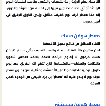
الناعمة، يمنح الرؤية راحة للأعصاب والنفس. مناسب لجلسات النوم
الهادئة أو أي لحظة تحتاجين فيها إلى لمسة من الأنوثة والذوق.
إنه حقًا معطر غرف نوم خفيف، متأنق، ويُلبي الذوق الرقيق في
أبهى صوره.
معطر هوفن مسك
النقاء المطلق في تناغمٍ عميق للأقمشة
لمن يعتزون بالأناقة البسيطة والعطر النظيف، يأتي معطر هوفن
مسك كرفيق لا يُقاوم. الرائحة ناعمة بلطف، تعكس شعوراً
بالنظافة والصفاء—كالابتسامة التي تفتح لك الطريق بعد يوم
طويل. تركيبته لطيفة جدًا على الأقمشة، ومثالية لمن يحبون معطر
غرف نوم لا يبدو عليه أنه "معطر" بل جزء طبيعي من الهدوء ضمن
الغرفة.
معطر هوفن سيجنتشر