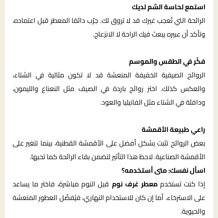
استمع لحاسة الشم لديك
الرائحة التي تُعجب غيرك قد لا تروق لك. جرّب دائمًا المعطر قبل اعتماده،
وتأكد أن عبيره يبعث فيك الراحة لا الانزعاج.
فكّر في الطقس والموسم
الروائح الصيفية الخفيفة المنعشة قد لا تكون مثالية في الشتاء،
والعكس كذلك. اختر روائح باردة في الصيف مثل النعناع والليمون،
ودافئة في الشتاء مثل الفانيليا والعود.
راعي طبيعة الأقمشة
بعض الروائح تثبت بشكل أفضل على الأقمشة القطنية، بينما تتغير على
الأقمشة الصناعية. لاحظ هذا التأثير لتضمن بقاء الرائحة كما تحبها.
اسأل نفسك: متى أستخدمه؟
إذا كنت تستخدم
معطر غرف نوم
قبل النوم مباشرة، فاختر ما يساعد
على الاسترخاء. أما إن كان للاستخدام النهاري، فيُفضّل العطور المنعشة
والحيوية.