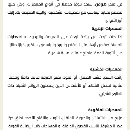
في متجر
هوفن
، ستجد تنوّعًا مذهلًا في أنواع المعطرات، وكل منها
مصمم بعناية ليتناسب مع تفضيلاتك الشخصية، والبيئة المحيطة بك. إليك
أبرز الأنواع:
المعطرات الزهرية
إذا كنت تبحث عن رائحة تبعث على النعومة والهدوء، فالمعطرات
المستخلصة من أزهار مثل اللافندر والورد والياسمين ستكون خيارًا مثاليًا.
هي أنثوية، ناعمة، وتمنح غرفتك لمسة شاعرية.
المعطرات الخشبية
رائحة السدر، خشب الصندل، أو العود، تمنح الغرفة طابعًا دافئًا وفخمًا.
مثالية لفصل الشتاء، أو للأشخاص الذين يفضلون الروائح الثقيلة ذات
الطابع الشرقي.
المعطرات الفاكهية
مزيج من الانتعاش والحيوية. البرتقال، التوت، والتفاح الأخضر تخلق جوًا
عصريًا مشرقًا. تناسب الفصول الدافئة أو المساحات ذات الإضاءة القوية.