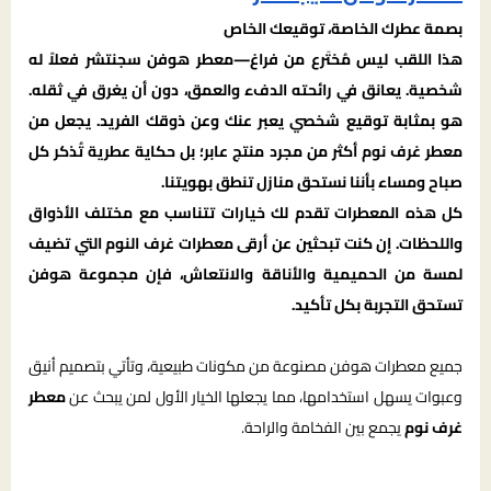
بصمة عطرك الخاصة، توقيعك الخاص
هذا اللقب ليس مُختَرع من فراغ—معطر هوفن سجنتشر فعلاً له
شخصية. يعانق في رائحته الدفء والعمق، دون أن يغرق في ثقله.
هو بمثابة توقيع شخصي يعبر عنك وعن ذوقك الفريد. يجعل من
معطر غرف نوم أكثر من مجرد منتج عابر؛ بل حكاية عطرية تُذكر كل
صباح ومساء بأننا نستحق منازل تنطق بهويتنا.
كل هذه المعطرات تقدم لك خيارات تتناسب مع مختلف الأذواق
واللحظات. إن كنت تبحثين عن أرقى معطرات غرف النوم التي تضيف
لمسة من الحميمية والأناقة والانتعاش، فإن مجموعة هوفن
تستحق التجربة بكل تأكيد.
جميع معطرات هوفن مصنوعة من مكونات طبيعية، وتأتي بتصميم أنيق
وعبوات يسهل استخدامها، مما يجعلها الخيار الأول لمن يبحث عن
معطر
غرف نوم
يجمع بين الفخامة والراحة.