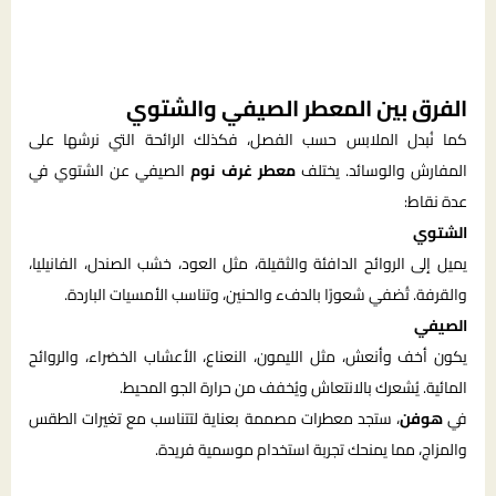
الفرق بين المعطر الصيفي والشتوي
كما نُبدل الملابس حسب الفصل، فكذلك الرائحة التي نرشها على
المفارش والوسائد. يختلف
معطر غرف نوم
الصيفي عن الشتوي في
عدة نقاط:
الشتوي
يميل إلى الروائح الدافئة والثقيلة، مثل العود، خشب الصندل، الفانيليا،
والقرفة. تُضفي شعورًا بالدفء والحنين، وتناسب الأمسيات الباردة.
الصيفي
يكون أخف وأنعش، مثل الليمون، النعناع، الأعشاب الخضراء، والروائح
المائية. يُشعرك بالانتعاش ويُخفف من حرارة الجو المحيط.
في
هوفن
، ستجد معطرات مصممة بعناية لتتناسب مع تغيرات الطقس
والمزاج، مما يمنحك تجربة استخدام موسمية فريدة.