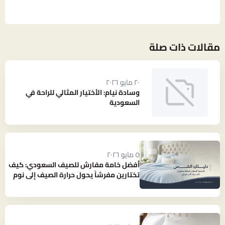
مقالات ذات صلة
٢٠ مايو ٢٠٢٦
وسادة نيام: الأختيار المثالي للراحة في
السعودية
٥ مايو ٢٠٢٦
أفضل خامة مفارش للصيف السعودي: كيف
تختارين مفرشاً يحول حرارة الصيف إلى نوم
بارد ومنعش؟