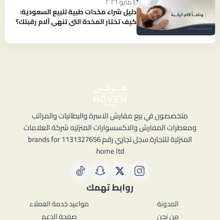
٤ مايو ٢٠٢٦
دليل شراء مخدات طبية للبيع السعودية:
كيف تختار المخدة التي تنهي آلام رقبتك؟
متخصصون في بيع مفارش الاسرة والبطانيات والمراتب
ومعطرات المفارش والاكسسوارات المنزليه شركة العلامات
المنزلية للتجارة سجل تجاري رقم 1131327656 brands for
home ltd
روابط تهمك
المدونة
مواعيد خدمة العملاء
من نحن
صفحة الدعم