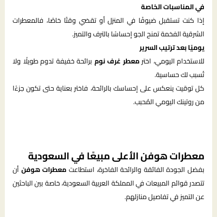
في المناسبات الخاصة
إذا كنت تستقبل ضيوفًا في المنزل أو تقضي وقتًا خاصًا، فالمعطرات
الشرقية الفخمة تمنح الجو إحساسًا بالترف والتميز.
يوميًا بعد ترتيب السرير
للاستخدام اليومي، اختر
معطر غرف نوم
برائحة خفيفة تدوم طويلًا ولا
تُسبب لك حساسية.
كل توقيت ينعكس على إحساسك بالرائحة، فاختر بعناية حتى تكون جزءًا
من روتينك اليومي المُحبب.
معطرات هوفن الأعلى مبيعًا في السعودية
بفضل الجودة الفائقة والرائحة الفاخرة، استطاعت
معطرات هوفن
أن
تتصدر قوائم المبيعات في المملكة العربية السعودية، خاصة بين الباحثين
عن التميز في تفاصيل منازلهم.