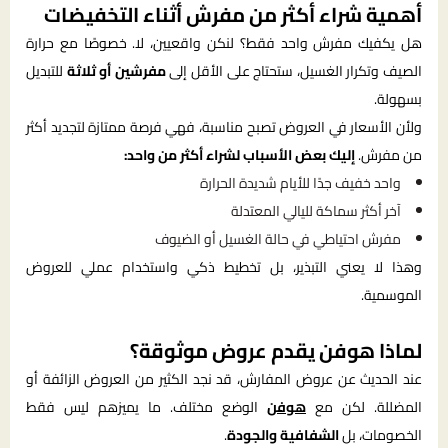
أهمية شراء أكثر من مفرش أثناء التخفيضات
هل يكفيك مفرش واحد فقط؟ لنكن واقعيين، لا. خصوصًا مع حرارة
الصيف وتكرار الغسيل، ستحتاج على الأقل إلى
مفرشين أو ثلاثة
للتبديل
بسهولة.
ولأن الأسعار في العروض تصبح مناسبة، فهي فرصة ممتازة لتجديد أكثر
من مفرش.
إليك بعض الأسباب لشراء أكثر من واحد:
واحد خفيف جدًا للأيام شديدة الحرارة
آخر أكثر سماكة لليالي المعتدلة
مفرش احتياطي في حالة الغسيل أو الضيوف
وهذا لا يعني التبذير، بل تخطيط ذكي واستخدام عملي للعروض
الموسمية.
لماذا هوفن يقدم عروض موثوقة؟
عند الحديث عن عروض المفارش، قد نجد الكثير من العروض الزائفة أو
المضللة. لكن مع
هوفن
الوضع مختلف. ما يميزهم ليس فقط
الخصومات، بل
الشفافية والجودة
.