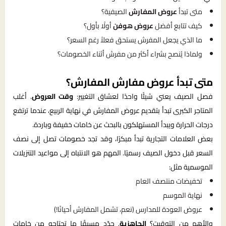
متى تبدأ
عروض المفارش
الصيفية؟
كيف تتابع أفضل
عروض هوفن
أولًا بأول؟
ما الذي يجعل المفرش يستحق فعلاً رغم السعر؟
ولماذا يُنصح بشراء أكثر من مفرش أثناء الخصومات؟
متى تبدأ عروض مفارش المفارش؟
فصل الصيف يعني شيئًا واحدًا لعشاق التغيير:
وقت العروض
. أغلب
المتاجر الكبرى تبدأ بتقديم عروض المفارش في نهاية الربيع، عندما ترتفع
درجات الحرارة ويبدأ المستهلكون بالبحث عن خامات خفيفة وباردة.
بعض العلامات التجارية تبدأ مبكرًا، وقد تجد خصومات تصل إلى نصف
السعر قبل دخول الصيف رسميًا. المهم هو الانتباه إلى مواعيد التنزيلات
الموسمية مثل:
تخفيضات منتصف العام
نهاية الموسم
عروض العودة للمدارس (نعم، تشمل المفارش أحيانًا!)
والأهم من التوقيت؟
الجاهزية
. حدّد مسبقًا ما تحتاجه من خامات