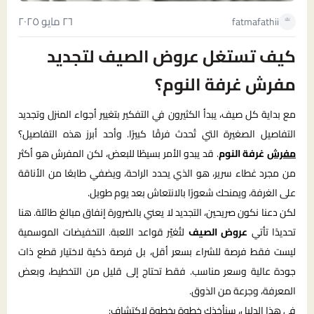
٢٦ مايو ٢٠٢٥
fatmafathii
كيف تستغل عروض الصيف لتجديد
مفرش غرفة النوم؟
مع بداية كل صيف، يبدأ الكثيرون في التفكير بتغيير أجواء المنزل وتجديد
التفاصيل الصغيرة التي تُحدث فرقًا كبيرًا. وأحد أبرز هذه التفاصيل؟
مفرش
غرفة النوم
. قد يبدو الأمر بسيطًا للبعض، لكن المفرش هو أكثر
من مجرد غطاء سرير، هو الذي يحدد الراحة، ويضفي طابعًا من الأناقة
على الغرفة، ويمنحك شعورًا بالانتعاش بعد يوم طويل.
لكن دعنا نكون صريحين، التجديد لا يعني بالضرورة إنفاق مبالغ طائلة. هنا
تحديدًا تأتي
عروض الصيف
لتُغيّر قواعد اللعبة. التخفيضات الموسمية
ليست فقط فرصة للشراء بسعر أقل، بل فرصة ذكية لاختيار قطع ذات
جودة عالية وسعر مناسب. فقط تحتاج إلى قليل من التخطيط، وبعض
المعرفة، وجرعة من الذوق.
في هذا الدليل، سنأخذك خطوة بخطوة لاكتشاف: