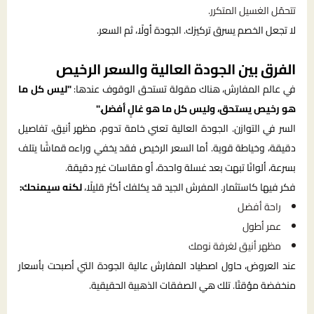
تتحمّل الغسيل المتكرر.
لا تجعل الخصم يسرق تركيزك. الجودة أولًا، ثم السعر.
الفرق بين الجودة العالية والسعر الرخيص
في عالم المفارش، هناك مقولة تستحق الوقوف عندها:
"ليس كل ما
هو رخيص يستحق، وليس كل ما هو غالٍ أفضل."
السر في التوازن. الجودة العالية تعني خامة تدوم، مظهر أنيق، تفاصيل
دقيقة، وخياطة قوية. أما السعر الرخيص فقد يخفي وراءه قماشًا يتلف
بسرعة، ألوانًا تبهت بعد غسلة واحدة، أو مقاسات غير دقيقة.
فكر فيها كاستثمار. المفرش الجيد قد يكلفك أكثر قليلًا،
لكنه سيمنحك:
راحة أفضل
عمر أطول
مظهر أنيق لغرفة نومك
عند العروض، حاول اصطياد المفارش عالية الجودة التي أصبحت بأسعار
منخفضة مؤقتًا. تلك هي الصفقات الذهبية الحقيقية.