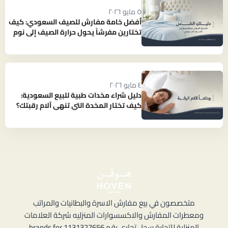
٥ مايو ٢٠٢٦
أفضل خامة مفارش للصيف السعودي: كيف
تختارين مفرشاً يحول حرارة الصيف إلى نوم
بارد ومنعش؟
٤ مايو ٢٠٢٦
دليل شراء مخدات طبية للبيع السعودية:
كيف تختار المخدة التي تنهي آلام رقبتك؟
متخصصون في بيع مفارش الاسرة والبطانيات والمراتب
ومعطرات المفارش والاكسسوارات المنزليه شركة العلامات
المنزلية للتجارة سجل تجاري رقم 1131327656 brands for