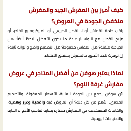
كيف أميز بين المفرش الجيد والمفرش
منخفض الجودة في العروض؟
راقب خامة القماش أولاً. القطن الطبيعي، أو المايكروفايبر الفاخر، أو
مزيج القطن مع البوليستر عادةً ما يكون الأفضل. لاحظ أيضاً: هل
الخياطة متقنة؟ هل المقاس مضبوط؟ هل التصميم واضح وألوانه ثابتة؟
إن توفرت هذه الأمور، فالمفرش يستحق الاقتناء.
لماذا يعتبر هوفن من أفضل المتاجر في عروض
مفارش غرفة النوم؟
لأن هوفن يجمع بين الجودة العالية، الأسعار المعقولة، والتصميم
العصري. الأهم من كل ذلك؟ أن العروض فيه
واقعية وغير وهمية
،
والخامات المستخدمة في المفارش مختارة بعناية لتناسب الأجواء الحارة
والاحتياجات اليومية.