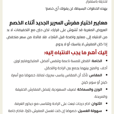
تحديثه باستمرار.
بهذه الخطوات البسيطة، لن يفوتك أي خصم!
معايير اختيار مفرش السرير الجديد أثناء الخصم
العروض المغرية قد تُشوش على قرارك. لكن حتى مع التخفيضات، لا بد
من الانتباه إلى معايير واضحة قبل الشراء. فلا فائدة من سعر منخفض
إذا كان المفرش لا يناسبك أو لا يدوم.
إليك أهم ما يجب الانتباه إليه:
الخامة
: القطن للمسة ناعمة وتنفس أفضل. المايكروفايبر لوزن
أخف. والمزج بينهما يجمع بين الراحة والتحمّل.
المقاس
: تأكّد أن المقاس يناسب سريرك تمامًا، خصوصًا مع أسرة
كينج أو سوبر كينج.
الوزن والسماكة
: لصيف السعودية، يُفضل المفارش الخفيفة
والمريحة.
الألوان
: اختر درجات تبعث على الراحة وتتناسب مع ديكور الغرفة.
سهولة الغسيل
: خصوصًا إن كنت تغسل المفرش كثيرًا، فاختر خامة