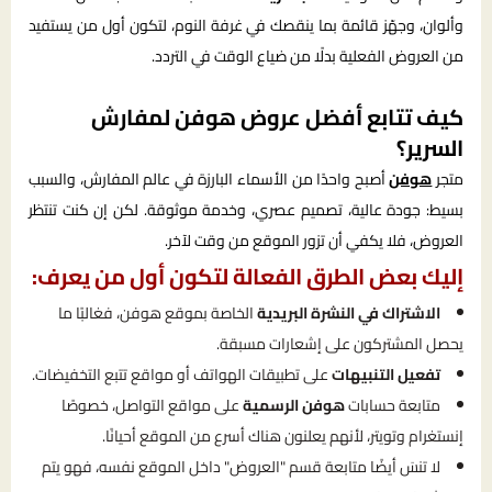
وألوان، وجهّز قائمة بما ينقصك في غرفة النوم، لتكون أول من يستفيد
من العروض الفعلية بدلًا من ضياع الوقت في التردد.
كيف تتابع أفضل عروض هوفن لمفارش
السرير؟
متجر
هوفن
أصبح واحدًا من الأسماء البارزة في عالم المفارش، والسبب
بسيط: جودة عالية، تصميم عصري، وخدمة موثوقة. لكن إن كنت تنتظر
العروض، فلا يكفي أن تزور الموقع من وقت لآخر.
إليك بعض الطرق الفعالة لتكون أول من يعرف:
الاشتراك في النشرة البريدية
الخاصة بموقع هوفن، فغالبًا ما
يحصل المشتركون على إشعارات مسبقة.
تفعيل التنبيهات
على تطبيقات الهواتف أو مواقع تتبع التخفيضات.
متابعة حسابات
هوفن الرسمية
على مواقع التواصل، خصوصًا
إنستغرام وتويتر، لأنهم يعلنون هناك أسرع من الموقع أحيانًا.
لا تنسَ أيضًا متابعة قسم "العروض" داخل الموقع نفسه، فهو يتم