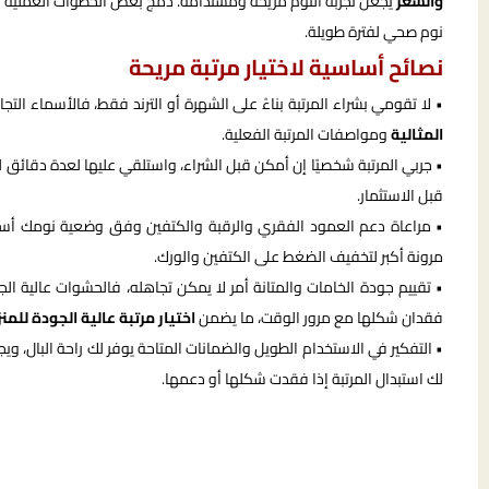
والسعر
يجعل تجربة النوم مريحة ومستدامة. دمج بعض الخطوات العملية 
نوم صحي لفترة طويلة.
نصائح أساسية لاختيار مرتبة مريحة
• لا تقومي بشراء المرتبة بناءً على الشهرة أو الترند فقط، فالأسماء ا
المثالية
ومواصفات المرتبة الفعلية.
• جربي المرتبة شخصيًا إن أمكن قبل الشراء، واستلقي عليها لعدة دقائق لت
قبل الاستثمار.
• مراعاة دعم العمود الفقري والرقبة والكتفين وفق وضعية نومك أساسي
مرونة أكبر لتخفيف الضغط على الكتفين والورك.
• تقييم جودة الخامات والمتانة أمر لا يمكن تجاهله، فالحشوات عالية ا
فقدان شكلها مع مرور الوقت، ما يضمن
اختيار مرتبة عالية الجودة للمن
• التفكير في الاستخدام الطويل والضمانات المتاحة يوفر لك راحة البال، وي
لك استبدال المرتبة إذا فقدت شكلها أو دعمها.