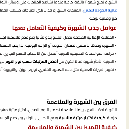
الشهرة تمنح شعورًا بالثقة، خاصة عندما تشاهد المنتجات على وسائل التواص
عالية الجودة للمنزل
. المنتجات الشهيرة قد لا تلبي احتياجات جسمك الفعل
مع وضعية نومك.
عوامل جذب الشهرة وكيفية التعامل معها
• الحملات الإعلانية الضخمة تجعل المنتج يبدو مثالياً رغم عدم ملاءمته لج
• الشهرة وحدها لا تكفي لضمان الجودة أو الراحة اليومية، لذا يجب الاعتم
• قراءة المواصفات الحقيقية للمرتبة أفضل من الانجذاب للاسم التجاري ف
• المرتبة الأكثر شهرة قد لا تكون من
أفضل المرتبات حسب نوع النوم
لدي
• تقييم الميزات العملية مثل دعم العمود الفقري، توزيع الوزن، والتهوية أ
الفرق بين الشهرة والملاءمة
الشهرة تجذب العين، بينما الملاءمة تضمن النوم الصحي. اختيار مرتبة م
مزمنة.
كيفية اختيار مرتبة مناسبة
يعني النظر إلى التوازن بين دعم الجسم،
كيفية التمييز بين الشهرة والملاءمة