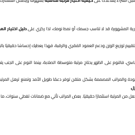
قبل الشراء يساعدك على
كيفية اختيار مرتبة مناسبة
بسهولة ويضمن استثمارك
لتجارية المشهورة قد لا تناسب جسمك أو نمط نومك، لذا ركزي على
دليل اختيار المر
قييم توزيع الوزن ودعم العمود الفقري والرقبة، فهذا يعطيك إحساسًا حقيقيًا بالر
، فالنوم على الظهر يحتاج مرتبة متوسطة الصلابة، بينما النوم على الجنب يت
لجودة والمراتب المصممة بشكل متقن توفر دعمًا طويل الأمد وتمنع ترهل المرتبة
زل
.
جعل من المرتبة استثمارًا حقيقيًا. بعض المراتب تأتي مع ضمانات تغطي سنوات، ما ي