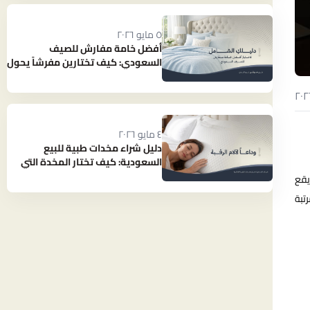
٥ مايو ٢٠٢٦
أفضل خامة مفارش للصيف
السعودي: كيف تختارين مفرشاً يحول
حرارة الصيف إلى نوم بارد ومنعش؟
٤ مايو ٢٠٢٦
دليل شراء مخدات طبية للبيع
السعودية: كيف تختار المخدة التي
تنهي آلام رقبتك؟
يقع
تبة