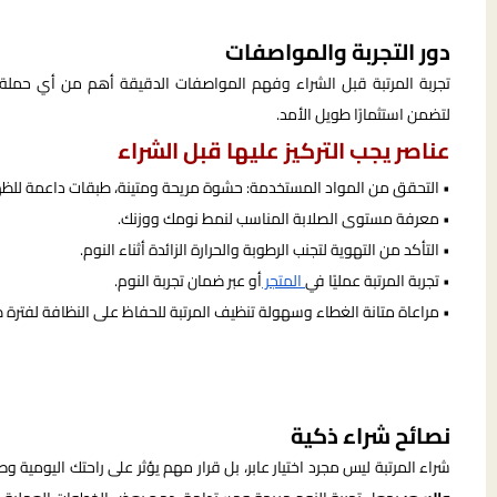
دور التجربة والمواصفات
تجربة المرتبة قبل الشراء وفهم المواصفات الدقيقة أهم من أي حملة
لتضمن استثمارًا طويل الأمد.
عناصر يجب التركيز عليها قبل الشراء
• التحقق من المواد المستخدمة: حشوة مريحة ومتينة، طبقات داعمة للظه
• معرفة مستوى الصلابة المناسب لنمط نومك ووزنك.
• التأكد من التهوية لتجنب الرطوبة والحرارة الزائدة أثناء النوم.
• تجربة المرتبة عمليًا في
المتجر
أو عبر ضمان تجربة النوم.
• مراعاة متانة الغطاء وسهولة تنظيف المرتبة للحفاظ على النظافة لفترة ط
نصائح شراء ذكية
شراء المرتبة ليس مجرد اختيار عابر، بل قرار مهم يؤثر على راحتك اليومي