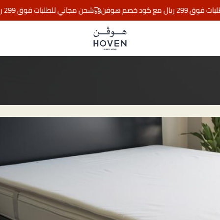
ود خصم هوفن
شحن مجاني للطلبات فوق 299 ريال مع كود خصم هوفن
مفارش هوڤن