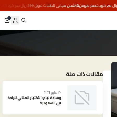
شحن مجاني للطلبات فوق 299 ريال مع كود خصم هوفن
٠
مقالات ذات صلة
٢٠ مايو ٢٠٢٦
وسادة نيام: الأختيار المثالي للراحة
في السعودية