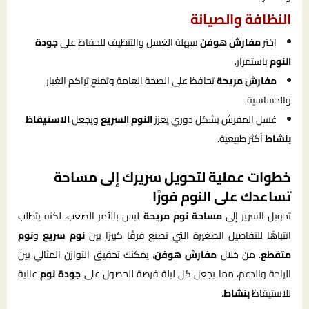
النظافة والصيانة
اختر
مفارش هوفن
سهلة الغسل والتنظيف للحفاظ على
جودة
النوم
باستمرار.
مفارش مريحة
تحافظ على الصحة العامة وتمنع تراكم الغبار
والحساسية.
غسل المفرش بشكل دوري يعزز
النوم السريع
ويجعل
الاستيقاظ
بنشاط
أكثر طبيعية.
خطوات عملية لتحويل سريرك إلى مساحة
تساعدك على النوم فورًا
تحويل السرير إلى
مساحة نوم مريحة
ليس بالأمر الصعب، لكنه يتطلب
انتباهًا للتفاصيل الصغيرة التي تصنع فرقًا كبيرًا بين
نوم سريع
و
نوم
متقطع
. من خلال
مفارش هوفن
، يمكنك تحقيق التوازن المثالي بين
الراحة والدعم، مما يجعل كل ليلة فرصة للحصول على
جودة نوم
عالية
للاستيقاظ
بنشاط
.