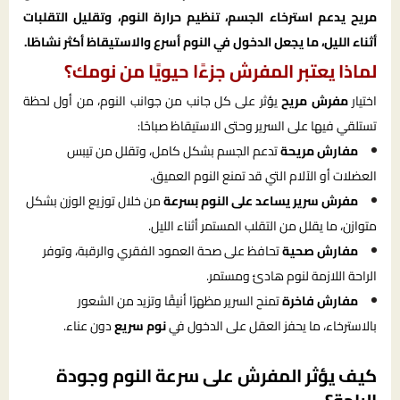
مريح يدعم استرخاء الجسم، تنظيم حرارة النوم، وتقليل التقلبات
أثناء الليل، ما يجعل الدخول في النوم أسرع والاستيقاظ أكثر نشاطًا.
لماذا يعتبر المفرش جزءًا حيويًا من نومك؟
اختيار
مفرش مريح
يؤثر على كل جانب من جوانب النوم، من أول لحظة
تستلقي فيها على السرير وحتى الاستيقاظ صباحًا:
مفارش مريحة
تدعم الجسم بشكل كامل، وتقلل من تيبس
العضلات أو الآلام التي قد تمنع النوم العميق.
مفرش سرير يساعد على النوم بسرعة
من خلال توزيع الوزن بشكل
متوازن، ما يقلل من التقلب المستمر أثناء الليل.
مفارش صحية
تحافظ على صحة العمود الفقري والرقبة، وتوفر
الراحة اللازمة لنوم هادئ ومستمر.
مفارش فاخرة
تمنح السرير مظهرًا أنيقًا وتزيد من الشعور
بالاسترخاء، ما يحفز العقل على الدخول في
نوم سريع
دون عناء.
كيف يؤثر المفرش على سرعة النوم وجودة