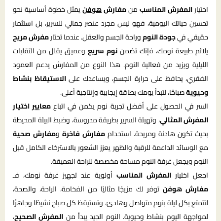
اختيار
المفرش المناسب
من
مفارش
هوفن
يمثل خطوة أساسية نحو
تحسين حياتك اليومية، فهو ليس مجرد عنصر جمالي للسرير، بل استثمار
حقيقي في
جودة النوم
وراحة الجسم والعقل. عندما تختار
مفرش مريح
يلائم طبيعة نومك، فإنك تضمن
نوم سريع
وعميق يقلل من التقلبات
الليلية ويزيد من فعالية النوم. هذا النوع من المفارش يدعم العمود
الفقري، يحافظ على حرارة الجسم، ويساعدك على
الاستيقاظ بنشاط
وحيوية
صباحًا، لتبدأ يومك بطاقة إيجابية وإنتاجية أعلى.
السر في الحصول على أفضل تجربة نوم يكمن في اتباع
معايير اختيار
المفرش المثالي
، وتهيئة السرير بطريقة مدروسة، وضبط البيئة المحيطة
بحيث تكون هادئة ومريحة. استخدام
مفارش فاخرة
و
مفارش صحية
مع الوسائد الداعمة للرقبة والظهر يعزز الشعور بالاسترخاء الكامل قبل
النوم ويجعل غرفة النوم مساحة مخصصة للراحة العميقة.
اجعل اختيار
المفرش المناسب
أولوية عند تجهيز غرفة نومك، فـ
مفارش هوفن
توفر لك مزيجًا مثاليًا من الفخامة، الراحة، والصحة،
لتتمتع بكل ليلة بنوم متواصل وهادئ، وتستيقظ كل صباح نشيطًا وجاهزًا
لمواجهة اليوم بنشاط وحيوية. النوم الجيد يبدأ من
المفرش الصحيح
،