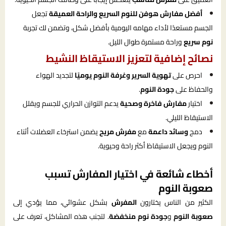
أفضل مفارش هوفن للنوم السريع والراحة العميقة
تجعل
الجسم مستعدًا لأداء مهامه اليومية بأفضل شكل، وتضمن لك تجربة
نوم سريع
وراحة مستمرة طوال الليل.
نصائح إضافية لتعزيز الاستيقاظ النشيط
احرص على
تهوية السرير وغرفة النوم يوميًا
لتجديد الهواء
والحفاظ على
جودة النوم
.
اختيار
مفارش فاخرة وصحية
يدعم التوازن الحراري للجسم ويقلل
الاستيقاظ الليلي.
دمج
وسائد داعمة
مع
مفرش مريح
يضمن استرخاء العضلات أثناء
النوم ويجعل الاستيقاظ أكثر راحة وحيوية.
أخطاء شائعة في اختيار المفارش تسبب
صعوبة النوم
الكثير من الناس يختارون
المفرش
بشكل عشوائي، مما يؤدي إلى
صعوبة النوم
و
جودة نوم منخفضة
. لتجنب هذه المشاكل، تعرف على