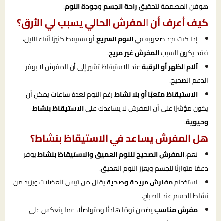
هوفن المصممة لتحقيق
راحة الجسم
و
جودة النوم
.
كيف أعرف أن المفرش الحالي يسبب لي الأرق؟
إذا كنت تجد صعوبة في
النوم السريع
أو تستيقظ كثيرًا أثناء الليل،
فقد يكون السبب
المفرش غير مريح
.
آلام الظهر أو الرقبة
عند الاستيقاظ تشير إلى أن المفرش لا يوفر
الدعم الصحيح.
الاستيقاظ متعبًا أو بلا نشاط
رغم النوم لعدة ساعات يمكن أن
يكون مؤشرًا على أن المفرش لا يساعدك على
الاستيقاظ بنشاط
وحيوية
.
هل المفرش يساعد في الاستيقاظ بنشاط؟
نعم،
المفرش الصحيح للنوم العميق والاستيقاظ بنشاط
يوفر
دعمًا متوازنًا للجسم ويعزز النوم العميق.
استخدام
مفارش مريحة وصحية
يقلل من تيبس العضلات ويزيد من
نشاط الجسم عند الصباح.
مفرش مناسب
يضمن نومًا هادئًا ومتواصلًا، مما ينعكس على