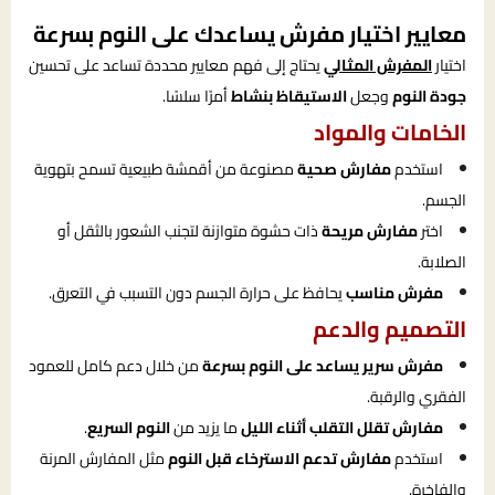
معايير اختيار مفرش يساعدك على النوم بسرعة
اختيار
المفرش المثالي
يحتاج إلى فهم معايير محددة تساعد على تحسين
جودة النوم
وجعل
الاستيقاظ بنشاط
أمرًا سلسًا.
الخامات والمواد
استخدم
مفارش صحية
مصنوعة من أقمشة طبيعية تسمح بتهوية
الجسم.
اختر
مفارش مريحة
ذات حشوة متوازنة لتجنب الشعور بالثقل أو
الصلابة.
مفرش مناسب
يحافظ على حرارة الجسم دون التسبب في التعرق.
التصميم والدعم
مفرش سرير يساعد على النوم بسرعة
من خلال دعم كامل للعمود
الفقري والرقبة.
مفارش تقلل التقلب أثناء الليل
ما يزيد من
النوم السريع
.
استخدم
مفارش تدعم الاسترخاء قبل النوم
مثل المفارش المرنة
والفاخرة.