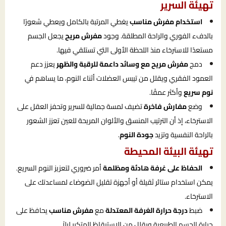
تهيئة السرير
استخدام مفرش مناسب
يغطي المرتبة بالكامل ويعطي شعورًا
بالدفء الفوري والراحة المطلقة. وجود
مفرش مريح
يجعل الجسم
مستعدًا للاسترخاء منذ اللحظة الأولى التي تستلقي فيها.
دمج
مفرش مريح مع وسائد داعمة للرقبة والظهر
يعزز دعم
العمود الفقري ويقلل من تيبس العضلات أثناء النوم، ما يساهم في
نوم سريع
وأكثر عمقًا.
وضع
مفارش فاخرة
تضيف لمسة جمالية للسرير وتحفز العقل على
الاسترخاء، إذ أن الترتيب المنسق والألوان المريحة للعين تعزز الشعور
بالراحة النفسية وتزيد
جودة النوم
.
تهيئة البيئة المحيطة
الحفاظ على غرفة هادئة ومظلمة
أمر ضروري لتعزيز النوم السريع.
يمكن استخدام ستائر ثقيلة أو أجهزة تقليل الضوضاء لمساعدتك على
الاسترخاء.
ضبط
درجة حرارة الغرفة المعتدلة
مع
مفرش مناسب
يحافظ على
حرارة الجسم الطبيعية ويقلل من الاستيقاظ المتكرر ليلاً.