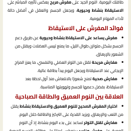
طاقتك اليومية. النوم الجيد على
مفرش مريح
يعكس تأثيره المباشر على
الاستيقاظ بنشاط وحيوية
، ويجعل الجسم والعقل في أفضل حالة
لأداء المهام اليومية.
فوائد المفرش على الاستيقاظ
مفرش يساعد على الاستيقاظ بنشاط وحيوية
عن طريق دعم
الجسم بشكل متوازن طوال الليل، ما يمنع تيبس العضلات ويقلل من
الشعور بالإرهاق.
مفارش مريحة
تقلل من التوتر العضلي والنفسي، ما يعزز المزاج
الإيجابي عند الاستيقاظ ويجعل اليوم يبدأ بطاقة عالية.
مفارش صحية
تمنح شعورًا بالانتعاش منذ أول لحظة بعد
الاستيقاظ، بفضل دعمها للجسم وتهويتها المناسبة.
العلاقة بين النوم العميق والطاقة الصباحية
اختيار المفرش الصحيح للنوم العميق والاستيقاظ بنشاط
يقلل
من التعب والإرهاق، ويزيد القدرة على التركيز والطاقة خلال اليوم.
مفارش تقلل التوتر
تساعد على بدء اليوم بنشاط، إذ أن النوم
العميق على
مفرش مناسب
ينعكس إيجابًا على وظائف الجسم الحيوية.