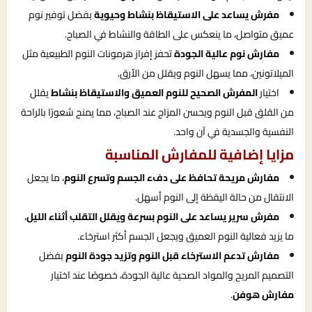
مفرش يساعد على الاستيقاظ بنشاط وحيوية
بفضل توفير نوم
عميق متواصل، ما ينعكس على الطاقة والنشاط في الصباح.
مفارش نوم عالية الجودة
تحفز إفراز هرمونات النوم الطبيعية مثل
الميلاتونين، مما يسهل النوم ويقلل من الأرق.
اختيار
المفرش الصحيح للنوم العميق والاستيقاظ بنشاط
يقلل
من القلق قبل النوم ويحسن المزاج عند الصباح، مما يمنح شعورًا بالراحة
النفسية والجسدية في آن واحد.
مزايا إضافية للمفارش المناسبة
مفارش مريحة تحافظ على دفء الجسم وتسرع النوم
، ما يجعل
الانتقال من حالة اليقظة إلى النوم أسهل.
مفرش سرير يساعد على النوم بسرعة ويقلل التقلب أثناء الليل
،
ما يزيد فعالية النوم العميق ويجعل الجسم أكثر استرخاء.
مفارش تدعم الاسترخاء قبل النوم وتزيد جودة النوم
بفضل
التصميم المريح والمواد الصحية عالية الجودة، خصوصًا عند اختيار
مفارش هوفن
.