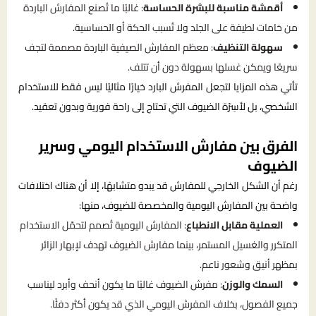
أقمشة مناسبة للبشرة الحساسة
: غالبًا ما تُصنع المفارش الباردة
من خامات لطيفة على الجلد ولا تُسبب الحكة أو الحساسية.
سهولة التنظيف
: معظم المفارش الصيفية الباردة مصممة لتجف
سريعًا ويمكن غسلها بسهولة دون أن تتلف.
تأتي هذه المزايا لتجعل المفرش البارد خيارًا مثاليًا ليس فقط للاستخدام
الشخصي، بل لأسِرّة الضيوف التي تحتاج إلى راحة فورية وبدون تعقيد.
الفرق بين مفارش الاستخدام اليومي وسرير
الضيوف
رغم أن الشكل الخارجي للمفارش قد يبدو متشابهًا، إلا أن هناك اختلافات
واضحة بين المفارش اليومية والمخصصة للضيوف، منها:
العملية مقابل الانطباع
: المفارش اليومية تُصمم لتحمّل الاستخدام
المتكرر والغسيل المستمر، بينما مفارش الضيوف تهدف لإبهار الزائر
بمظهر أنيق وشعور ناعم.
السمك والوزن
: مفرش الضيوف غالبًا ما يكون أنحف وأبرد ليناسب
جميع الفصول، بخلاف المفرش اليومي الذي قد يكون أكثر دفئًا.