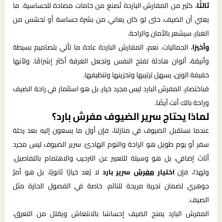
ثالثًا
، كثير من المفارش الباردة تُصنع من خامات مضادة للحساسية. ما
يعني أن الضيف، حتى لو كان يعاني من بشرة حساسة أو تحسّس من
الغبار، سيشعر بالأمان والراحة.
وأخيرًا
، الجماليات. نعم، المفارش الباردة عادة ما تأتي بتصاميم بسيطة
وأنيقة، ألوان هادئة تفتح النفس وتجعل الغرفة أكثر إشراقًا. ولأنها
خفيفة الوزن، يسهل ترتيبها وتخزينها وتنظيفها.
فباختصار، المفرش البارد ليس مجرد خيار، بل هو استثمار في راحة الضيف
وراحة بالك أنت أيضًا.
لماذا يحتاج سرير الضيوف مفرش بارد؟
عندما نستقبل الضيوف في منازلنا، فإن أول ما يسعون إليه بعد رحلة
سفر أو يوم طويل هو الراحة والنوم الهادئ. سرير الضيوف ليس مجرد
أثاث إضافي، بل هو وسيلة للتعبير عن الترحيب والاهتمام بالتفاصيل.
ولهذا، فإن
اختيار
مفرش
سرير بارد
لا يُعد خيارًا ثانويًا، بل هو أمرٌ
جوهري لضمان تجربة مريحة للنائم، خاصة في الفصول الحارة مثل
الصيف.
المفرش البارد يمنح الضيف إحساسًا بالانتعاش ويقلل من التعرق،