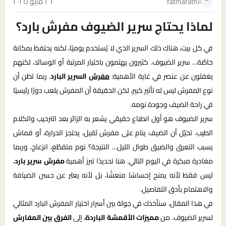
٢٦ مايو ٢٠٢٥
fatmafathii
لماذا يحتاج سرير الضيوف مفرش بارد؟
في كل بيت، هناك ذلك السرير الذي لا يُستخدم يوميًا، لكنه يحتفظ بمكانة
خاصّة… سرير الضيوف. كثيرون يهتمون باختيار المرتبة أو الوسائد، لكنهم
يغفلون عن عنصر في غاية الأهمية:
مفرش
السرير البارد
. ربما تظن أن
نوع المفرش ليس له تأثير كبير، لكن الحقيقة أن المفرش يلعب دورًا رئيسيًا
في راحة الضيف وجودة نومه.
سرير الضيوف هو أول انطباع حقيقي يشعر به الزائر بعد الترحيب والكلام
الطيب. تخيّل أن الضيف ينام على مفرش ثقيل، يحتجز الحرارة، أو قماش
يسبب التعرق والضيق طوال الليل… النتيجة؟ نوم متقطّع، انزعاج، وربما
مغادرة مبكرة في اليوم التالي. هنا تحديدًا تبرز أهمية
مفرش سرير بارد
،
ليس فقط لأنه يمنح إحساسًا منعشًا، بل لأنه يعبّر عن حسن الضيافة
والاهتمام بأدق التفاصيل.
في هذا المقال، سنأخذك في جولة بين أسرار اختيار المفرش البارد المثالي
لسرير الضيوف. من
مميزات الأقمشة الباردة
، إلى
الفرق بين المفارش