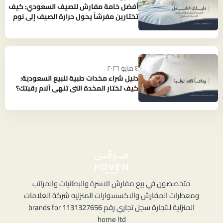
أفضل خامة مفارش للصيف السعودي: كيف
تختارين مفرشاً يحول حرارة الصيف إلى نوم
بارد ومنعش؟
٤ مايو ٢٠٢٦
دليل شراء مخدات طبية للبيع السعودية:
كيف تختار المخدة التي تنهي آلام رقبتك؟
متخصصون في بيع مفارش الاسرة والبطانيات والمراتب
ومعطرات المفارش والاكسسوارات المنزليه شركة العلامات
المنزلية للتجارة سجل تجاري رقم 1131327656 brands for
home ltd