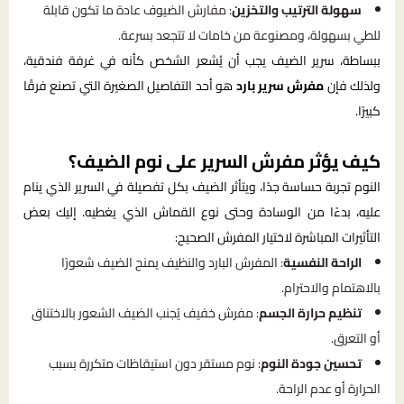
سهولة الترتيب والتخزين
: مفارش الضيوف عادة ما تكون قابلة
للطي بسهولة، ومصنوعة من خامات لا تتجعد بسرعة.
ببساطة، سرير الضيف يجب أن يُشعر الشخص كأنه في غرفة فندقية،
ولذلك فإن
مفرش سرير بارد
هو أحد التفاصيل الصغيرة التي تصنع فرقًا
كبيرًا.
كيف يؤثر مفرش السرير على نوم الضيف؟
النوم تجربة حساسة جدًا، ويتأثر الضيف بكل تفصيلة في السرير الذي ينام
عليه، بدءًا من الوسادة وحتى نوع القماش الذي يغطيه. إليك بعض
التأثيرات المباشرة لاختيار المفرش الصحيح:
الراحة النفسية
: المفرش البارد والنظيف يمنح الضيف شعورًا
بالاهتمام والاحترام.
تنظيم حرارة الجسم
: مفرش خفيف يُجنب الضيف الشعور بالاختناق
أو التعرق.
تحسين جودة النوم
: نوم مستقر دون استيقاظات متكررة بسبب
الحرارة أو عدم الراحة.