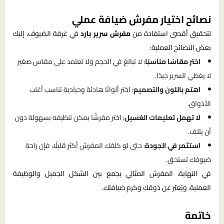
نصائح اختيار مفرش ضيافة عملي
لتحقيق أقصى استفادة من
مفرش سرير بارد
في غرفة الضيوف، إليك
بعض النصائح العملية:
اختر مقاسًا مناسبًا
: لا تبالغ في الحجم ولا تعتمد على مقاس صغير
لا يغطي السرير جيدًا.
اهتم باللون والتصميم
: اختر ألوانًا هادئة وحيادية تناسب أغلب
الأذواق.
لا تهمل تعليمات الغسيل
: اختر مفرشًا يمكن تنظيفه بسهولة دون
أن يتلف.
استثمر في الجودة
: حتى لو كلفك المفرش أكثر قليلًا، فإن راحة
ضيوفك تستحق.
في النهاية، المفرش المثالي يجمع بين الشكل الجميل والوظيفة
العملية، ويُعبّر عن ذوقك وكرم ضيافتك.
خاتمة