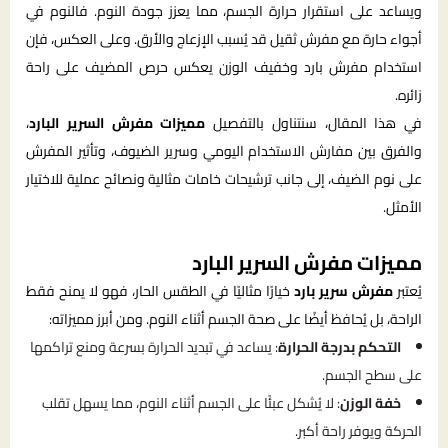
ويساعد على استقرار حرارة الجسم، مما يعزز جودة النوم. فالنوم في
أجواء حارة مع مفرش ثقيل قد يُسبب الإزعاج والأرق. وعلى العكس، فإن
استخدام مفرش بارد وخفيف الوزن يعكس حرص المضيف على راحة
زائره.
في هذا المقال، سنتناول بالتفصيل
مميزات مفرش السرير البارد
،
والفرق بين مفارش الاستخدام اليومي وسرير الضيوف، وتأثير المفرش
على نوم الضيف، إلى جانب ترشيحات خامات مثالية ونصائح عملية للاختيار
الأمثل.
مميزات مفرش السرير البارد
يُعتبر
مفرش سرير بارد
خيارًا مثاليًا في الطقس الحار، فهو لا يمنح فقط
الراحة، بل يُحافظ أيضًا على صحة الجسم أثناء النوم. ومن أبرز مميزاته:
التحكم بدرجة الحرارة
: يساعد في تبديد الحرارة بسرعة ومنع تراكمها
على سطح الجسم.
خفة الوزن
: لا يُشكل عبئًا على الجسم أثناء النوم، مما يسهل تقلب
الحركة ويوفر راحة أكبر.