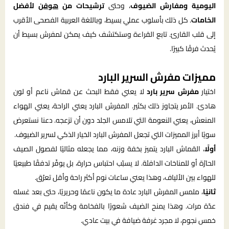
اليومية ومفارش الضيوف
، وحتى
ترشيحات من
هوفن
لأفضل
الخامات
. كل ذلك بأسلوب عملي بسيط، وباللغة العربية الفصحى الأقرب
إلى قلب القارئ. تابع القراءة وستكتشف كيف يمكن لمفرش بسيط أن
يُحدث فرقًا كبيرًا.
مميزات مفرش السرير البارد
اختيار
مفرش سرير بارد
لا يعني فقط البحث عن قماش ناعم أو لون
هادئ. الأمر يتجاوز ذلك بكثير. المفرش البارد يعني الراحة، يعني الهواء
المنعش، يعني النعومة التي تلامس الجلد دون أن تزعجه. دعنا نستعرض
سويًا أبرز المميزات التي تجعل المفرش البارد الخيار الذكي لسرير الضيوف.
أولًا
، القماش البارد يتميز بخفة وزنه، مما يجعله مثاليًا لفصول الصيف
الحارّة أو للمناخات الدافئة. لا يسبّب احتباس حرارة، بل يوفّر تدفقًا طبيعيًا
للهواء بين الألياف، وهذا يعني ساعات نوم أكثر راحة وأقل تعرّق.
ثانيًا
، ملمس المفرش البارد عادة ما يكون ناعمًا وحريريًا، حتى بعد غسله
عدّة مرات. وهذا يمنح الضيف شعورًا بالفخامة وكأنّه يقيم في فندق
خمس نجوم، لا مجرد غرفة ضيافة في بيت عادي.