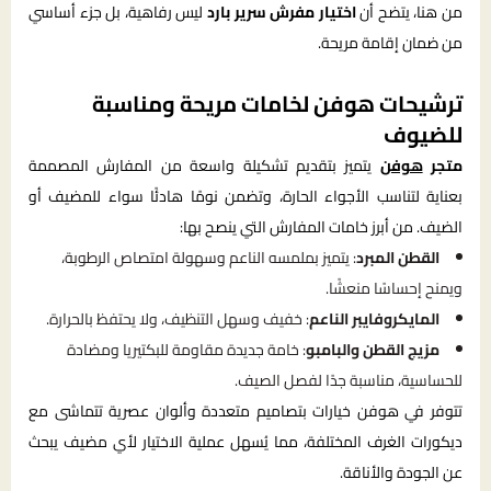
من هنا، يتضح أن
اختيار مفرش سرير بارد
ليس رفاهية، بل جزء أساسي
من ضمان إقامة مريحة.
ترشيحات هوفن لخامات مريحة ومناسبة
للضيوف
متجر
هوفن
يتميز بتقديم تشكيلة واسعة من المفارش المصممة
بعناية لتناسب الأجواء الحارة، وتضمن نومًا هادئًا سواء للمضيف أو
الضيف. من أبرز خامات المفارش التي ينصح بها:
القطن المبرد
: يتميز بملمسه الناعم وسهولة امتصاص الرطوبة،
ويمنح إحساسًا منعشًا.
المايكروفايبر الناعم
: خفيف وسهل التنظيف، ولا يحتفظ بالحرارة.
مزيج القطن والبامبو
: خامة جديدة مقاومة للبكتيريا ومضادة
للحساسية، مناسبة جدًا لفصل الصيف.
تتوفر في هوفن خيارات بتصاميم متعددة وألوان عصرية تتماشى مع
ديكورات الغرف المختلفة، مما يُسهل عملية الاختيار لأي مضيف يبحث
عن الجودة والأناقة.