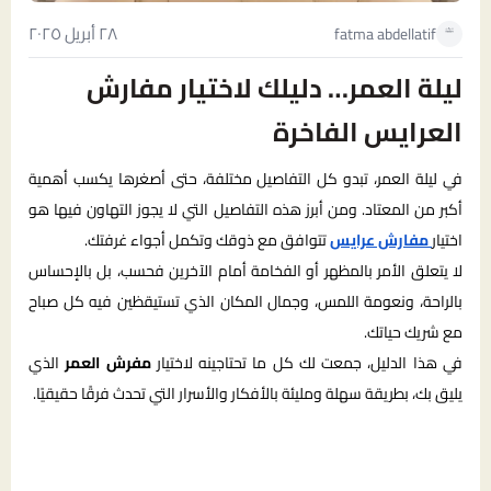
٢٨ أبريل ٢٠٢٥
fatma abdellatif
ليلة العمر… دليلك لاختيار مفارش
العرايس الفاخرة
في ليلة العمر، تبدو كل التفاصيل مختلفة، حتى أصغرها يكسب أهمية
أكبر من المعتاد. ومن أبرز هذه التفاصيل التي لا يجوز التهاون فيها هو
اختيار
مفارش عرايس
تتوافق مع ذوقك وتكمل أجواء غرفتك.
لا يتعلق الأمر بالمظهر أو الفخامة أمام الآخرين فحسب، بل بالإحساس
بالراحة، ونعومة اللمس، وجمال المكان الذي تستيقظين فيه كل صباح
مع شريك حياتك.
في هذا الدليل، جمعت لك كل ما تحتاجينه لاختيار
مفرش العمر
الذي
يليق بك، بطريقة سهلة ومليئة بالأفكار والأسرار التي تحدث فرقًا حقيقيًا.