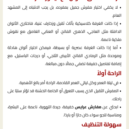
• لا يكفي اختيار مفرش جميل بمفرده، بل يجب الانتباه إلى المشهد
العام.
• إذا كانت الغرفة كلاسيكية بأثاث ثقيل وزخارف غنية، فاختاري الألوان
الدافئة مثل العاجي، الذهبي الفاتح، أو العنابي الغامق مع نقوش
ملكية ناعمة.
• أما إذا كانت الغرفة عصرية أو بسيطة، فيمكن اختيار ألوان هادئة
وموحدة مثل الرمادي الفاتح، الأبيض الثلجي، أو درجات الباستيل، مع
إضافة تفاصيل خفيفة تضفي جمالًا دون مبالغة.
الراحة أولاً
• في ليلة العمر وكل ليالي العمر القادمة، الراحة أمر بالغ الأهمية.
• المفرش الثقيل الذي يسبب التعرق أو الخامة الخشنة قد تؤثر سلبًا على
راحتك.
• ابحثي عن
مفارش عرايس
خفيفة، جيدة التهوية، ناعمة على البشرة،
ومناسبة للجو سواء كان حارًا أو باردًا.
سهولة التنظيف