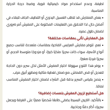
لطيفة، وعدم استخدام مواد كيميائية قوية، وضبط درجة الحرارة
المناسبة.
• بعض المفارش قد تتطلب الغسيل اليدوي أو التنظيف الجاف للبقاء في
أفضل حال، لذا التحقق من التعليمات المكتوبة على المفرش أمر ضروري
لضمان طول عمره.
هل المفارش تأتي بمقاسات مختلفة؟
• نعم، تتوفر مفارش العرايس الفاخرة بمقاسات متعددة لتناسب جميع
أنواع الأسرة، سواء كانت سريرًا ملكيًا كبيرًا، أو مزدوجًا متوسط الحجم، أو
سريرًا فرديًا صغيرًا.
• يوفر هذا التنوع سهولة اختيار المفرش الأمثل لكل سرير دون الحاجة
لتعديل أو قص القماش، مع ضمان تغطية مثالية ومظهر أنيق مرتب.
• ينصح بقياس السرير بدقة قبل الشراء لضمان اختيار المفرش المناسب
تمامًا.
هل أستطيع تزيين المفرش بلمسات إضافية؟
• بالتأكيد، التزيين البسيط يضفي طابعًا شخصيًا مميزًا على الغرفة ويجعل
سريرك أكثر دفئًا وجاذبية.