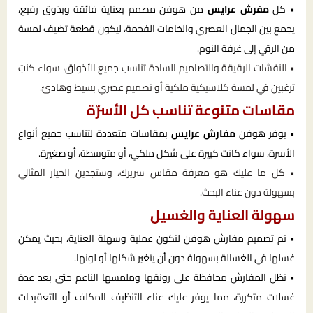
• كل
مفرش عرايس
من هوفن مصمم بعناية فائقة وبذوق رفيع،
يجمع بين الجمال العصري والخامات الفخمة، ليكون قطعة تضيف لمسة
من الرقي إلى غرفة النوم.
• النقشات الرقيقة والتصاميم السادة تناسب جميع الأذواق، سواء كنتِ
ترغبين في لمسة كلاسيكية ملكية أو تصميم عصري بسيط وهادئ.
مقاسات متنوعة تناسب كل الأسرّة
• يوفر هوفن
مفارش عرايس
بمقاسات متعددة لتناسب جميع أنواع
الأسرة، سواء كانت كبيرة على شكل ملكي، أو متوسطة، أو صغيرة.
• كل ما عليك هو معرفة مقاس سريرك، وستجدين الخيار المثالي
بسهولة دون عناء البحث.
سهولة العناية والغسيل
• تم تصميم مفارش هوفن لتكون عملية وسهلة العناية، بحيث يمكن
غسلها في الغسالة بسهولة دون أن يتغير شكلها أو لونها.
• تظل المفارش محافظة على رونقها وملمسها الناعم حتى بعد عدة
غسلات متكررة، مما يوفر عليك عناء التنظيف المكلف أو التعقيدات