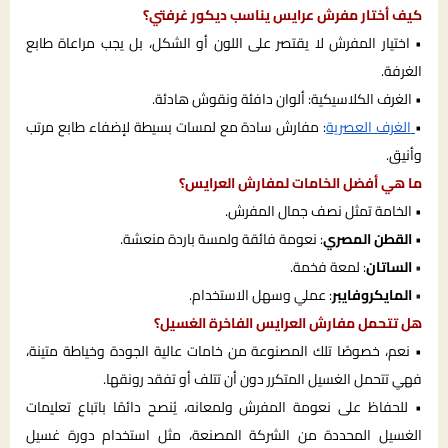
كيف أختار مفرش عرايس يناسب ديكور غرفتي؟
• اختيار المفرش لا يقتصر على اللون أو الشكل، بل يجب مراعاة طابع
الغرفة.
• الغرف الكلاسيكية: ألوان دافئة ونقوش هادئة.
•
الغرف العصرية
: مفارش سادة مع لمسات بسيطة لإضفاء طابع مرتب
وأنيق.
ما هي أفضل الخامات لمفارش العرايس؟
• الخامة تمثل نصف جمال المفرش.
•
القطن المصري
: نعومة فائقة ولمسة باردة منعشة.
•
الساتان
: لمعة فخمة.
•
المايكروفايبر
: عملي وسهل الاستخدام.
هل تتحمل مفارش العرايس الفاخرة الغسيل؟
• نعم، خصوصًا تلك المصنوعة من خامات عالية الجودة وخياطة متينة،
فهي تتحمل الغسيل المتكرر دون أن تتلف أو تفقد رونقها.
• للحفاظ على نعومة المفرش ولمعانه، يُنصح دائمًا باتباع تعليمات
الغسيل المحددة من الشركة المصنعة، مثل استخدام دورة غسيل