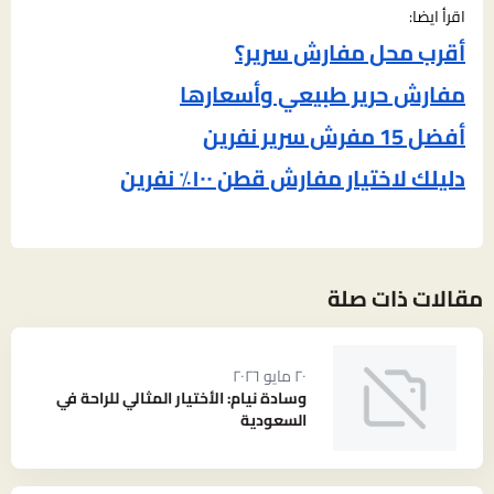
اقرأ ايضا:
أقرب محل مفارش سرير؟
مفارش حرير طبيعي وأسعارها
أفضل 15 مفرش سرير نفرين
دليلك لاختيار مفارش قطن ١٠٠٪ نفرين
مقالات ذات صلة
٢٠ مايو ٢٠٢٦
وسادة نيام: الأختيار المثالي للراحة في
السعودية