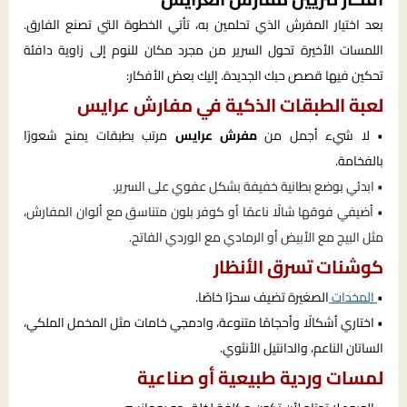
بعد اختيار المفرش الذي تحلمين به، تأتي الخطوة التي تصنع الفارق.
اللمسات الأخيرة تحول السرير من مجرد مكان للنوم إلى زاوية دافئة
تحكين فيها قصص حبك الجديدة. إليك بعض الأفكار:
لعبة الطبقات الذكية في مفارش عرايس
• لا شيء أجمل من
مفرش عرايس
مرتب بطبقات يمنح شعورًا
بالفخامة.
• ابدئي بوضع بطانية خفيفة بشكل عفوي على السرير.
• أضيفي فوقها شالًا ناعمًا أو كوفر بلون متناسق مع ألوان المفارش،
مثل البيج مع الأبيض أو الرمادي مع الوردي الفاتح.
كوشنات تسرق الأنظار
•
المخدات
الصغيرة تضيف سحرًا خاصًا.
• اختاري أشكالًا وأحجامًا متنوعة، وادمجي خامات مثل المخمل الملكي،
الساتان الناعم، والدانتيل الأنثوي.
لمسات وردية طبيعية أو صناعية