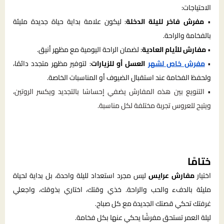
الاحتياجات:
•
مفرش فاخر لليلة الدخلة
: ليكون علامة بداية حياة جديدة مليئة
بالفخامة والراحة.
•
مفارش للأيام العادية
: لضمان الراحة اليومية مع مظهر أنيق.
•
مفرش خاص لشهر
العسل أو للزيارات
: لتوفير مظهر متجدد دائمًا،
ولحفظ الفخامة عند استقبال الضيوف أو المناسبات الخاصة.
• التنويع بين هذه المفارش يضفي إحساسًا بالتجديد ويكسر الروتين،
ويتيح للعروس تجربة مختلفة لكل مناسبة.
ختامًا
اختيار
مفارش عرايس
ليس مجرد استعداد لليلة واحدة، بل بداية لحياة
مليئة بالدفء والحب والراحة. خذي وقتك، اختاري بذوقك، واجعلي
غرفتك تحكي قصتك الجديدة مع كل صباح.
ليلة العمر تستحق مفرشًا يحكي عنها بكل فخامة.