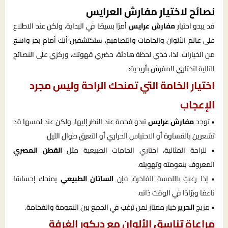
نصائح لاختيار مفارش العرايس
قد يبدو اختيار
مفارش عرايس
أمرًا بسيطًا في البداية، ولكن عند الاطلاع
على عالم الألوان والخامات والتصاميم، ستكتشفين أنك أمام بحر واسع
من الخيارات. لذا، خذي لحظة هادئة، حضري قهوتك، وركزي على النصائح
التالية لتختاري المفرش بأريحية:
اختيار الخامة التي تمنحك الراحة وليس مجرد
الإعجاب
• توجد
مفارش عرايس
تبدو فخمة عند النظر إليها، ولكن عند لمسها قد
تشعرين بالقساوة أو الاحتباس الحراري أو التعرق طوال الليل.
• للراحة المثالية، اختاري الخامات الطبيعية مثل
القطن المصري
المعروف بنعومته وتهويته.
• إذا رغبتِ باللمسة الفاخرة، فإن
الساتان الطبيعي
يمنحك إحساسًا
ناعمًا وبرّادًا في الوقت ذاته.
• مزيج
الحرير
خيار ممتاز لمن ترغب في الجمع بين النعومة والفخامة.
مراعاة تناسق الألوان مع ديكور الغرفة