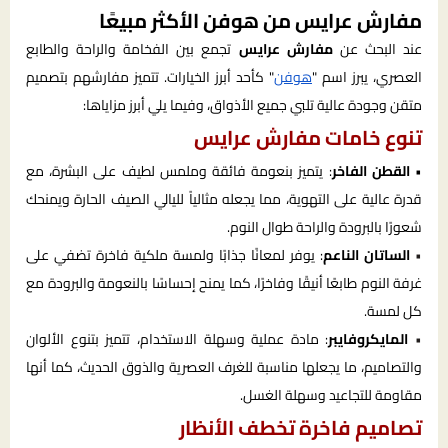
مفارش عرايس من هوفن الأكثر مبيعًا
عند البحث عن
مفارش عرايس
تجمع بين الفخامة والراحة والطابع
العصري، يبرز اسم "
هوفن
" كأحد أبرز الخيارات. تتميز مفارشهم بتصميم
متقن وجودة عالية تلبي جميع الأذواق، وفيما يلي أبرز مزاياها:
تنوع خامات مفارش عرايس
•
القطن الفاخر
: يتميز بنعومة فائقة وملمس لطيف على البشرة، مع
قدرة عالية على التهوية، مما يجعله مثالياً لليالي الصيف الحارة ويمنحك
شعورًا بالبرودة والراحة طوال النوم.
•
الساتان الناعم
: يوفر لمعانًا جذابًا ولمسة ملكية فاخرة تضفي على
غرفة النوم طابعًا أنيقًا وفاخرًا، كما يمنح إحساسًا بالنعومة والبرودة مع
كل لمسة.
•
المايكروفايبر
: مادة عملية وسهلة الاستخدام، تتميز بتنوع الألوان
والتصاميم، ما يجعلها مناسبة للغرف العصرية والذوق الحديث، كما أنها
مقاومة للتجاعيد وسهلة الغسل.
تصاميم فاخرة تخطف الأنظار