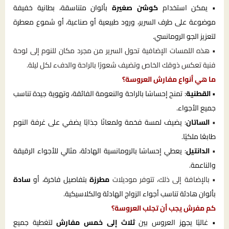
• يمكن استخدام
كوشن صغيرة
بألوان متناسقة، بطانية خفيفة
موضوعة على طرف السرير، ورود طبيعية أو صناعية، أو شموع معطرة
لتعزيز الجو الرومانسي.
• هذه اللمسات الإضافية تحول السرير من مجرد مكان للنوم إلى لوحة
فنية تعكس ذوقك الخاص وتضيف شعورًا بالراحة والدفء لكل ليلة.
ما هي أنواع مفارش العروسة؟
•
القطنية
: تمنح إحساسًا بالراحة والنعومة الفائقة، وتهوية جيدة تناسب
جميع الأجواء.
•
الساتان
: يضيف لمسة فخمة ولمعانًا جذابًا يضفي على غرفة النوم
طابعًا ملكيًا.
•
الدانتيل
: يعطي إحساسًا بالرومانسية الهادئة، مثالي للأجواء الرقيقة
والناعمة.
• بالإضافة إلى ذلك، تتوفر موديلات
مطرزة
بتفاصيل فاخرة، أو
سادة
بألوان هادئة تناسب أجواء الزواج الهادئة والكلاسيكية.
كم مفرش يجب أن تجلب العروسة؟
• غالبًا يجهز العروس بين
ثلاث إلى خمس مفارش
لتغطية جميع