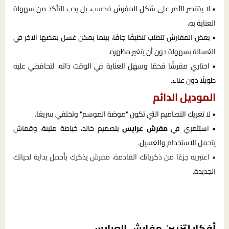
• لا يقتصر الأمر على شكل المفرش فحسب، بل يجب التأكد من سهولة
العناية به.
• بعض المفارش تتطلب تنظيفًا جافًا، بينما يمكن غسل بعضها الآخر في
الغسالة بسهولة دون أن يتغير مظهره.
• اختاري مفرشًا فخمًا وسهل العناية في الوقت ذاته، لتحافظي عليه
طويلًا دون عناء.
الموديل الدائم
• لا تغريك التصاميم التي تكون "موضة الموسم" وتختفي سريعًا.
• استثمري في
مفرش عرايس
بتصميم خالد، خياطة متينة، وقماش
يتحمل الاستخدام والغسيل.
• اعتبريه جزءًا من ذكرياتك القادمة، مفرش يذكرك بأجمل بداية لحياتك
الجديدة.
أفكار لتزيين مفارش العرايس