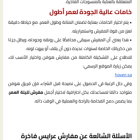
المتعلقة بالعناية بالمنسوجات الفاخرة.
خامات عالية الجودة لعمر أطول
• يتم اختيار الخامات بعناية لضمان المتانة وطول العمر، مع خياطة دقيقة
تعزز من قوة المفرش واستمراريته.
• هذا يعني أن المفرش سيبقى محافظًا على رونقه وجودته، ويظل جزءًا
من ذكرياتك الخاصة لسنوات عديدة دون أن يتلف أو يبهت لونه.
للاطلاع على التشكيلة الكاملة من مفارش هوفن واختيار الأنسب لك،
يمكن زيارة الموقع الرسمي:
hoven.sa
وفي حال الرغبة في الحصول على نصيحة قبل الشراء، فإن فريق هوفن
متواجد دائمًا لمساعدتك بكل احترافية لاختيار أجمل
مفرش لليلة العمر
،
بما يضمن دمج الفخامة بالراحة والعملية في الوقت ذاته.
الأسئلة الشائعة عن مفارش عرايس فاخرة