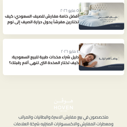
٥ مايو ٢٠٢٦
أفضل خامة مفارش للصيف السعودي: كيف
تختارين مفرشاً يحول حرارة الصيف إلى نوم
بارد ومنعش؟
٤ مايو ٢٠٢٦
دليل شراء مخدات طبية للبيع السعودية:
كيف تختار المخدة التي تنهي آلام رقبتك؟
متخصصون في بيع مفارش الاسرة والبطانيات والمراتب
ومعطرات المفارش والاكسسوارات المنزليه شركة العلامات