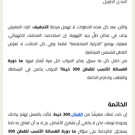
المدى الطويل.
والآن، بعد كل هذه الخطوات، لا تهمل مرحلة
التجفيف
. اترك المفرش
يجف في مكان ظلٍّ جيد التهوية. إن استخدمت المجفف الكهربائي،
فعليك بوضع "الحرارة المنخفضة" فقط. وفي كل الحالات، لا تعرّض
القطن للشمس المباشرة.
من خلال كل ما سبق، يتكرر الجواب كل مرة تُفكر فيها:
ما دورة
الغسالة الأنسب للقطن 300 خيط؟
الجواب يكمن في البساطة،
واللطف، واحترام الخامة.
الخاتمة
إن كنت تملك مفرشًا من
القطن
300 خيط
، فأنت بالفعل تهتم براحتك
وجودة نومك. لكن لا يكفي أن تشتري الأفضل، بل لا بد أن تعتني به كما
يستحق. فالإجابة على سؤال
ما دورة الغسالة الأنسب للقطن 300