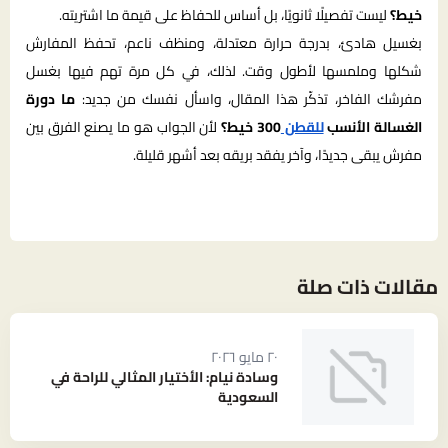
خيط؟
ليست تفصيلًا ثانويًا، بل أساس للحفاظ على قيمة ما اشتريته.
بغسيل هادئ، بدرجة حرارة معتدلة، ومنظف ناعم، تحفظ المفارش
شكلها وملمسها لأطول وقت. لذلك، في كل مرة تهم فيها بغسل
مفرشك الفاخر، تذكّر هذا المقال، واسأل نفسك من جديد:
ما دورة
الغسالة الأنسب
للقطن
300 خيط؟
لأن الجواب هو ما يصنع الفرق بين
مفرش يبقى جديدًا، وآخر يفقد بريقه بعد أشهر قليلة.
مقالات ذات صلة
٢٠ مايو ٢٠٢٦
وسادة نيام: الأختيار المثالي للراحة في
السعودية