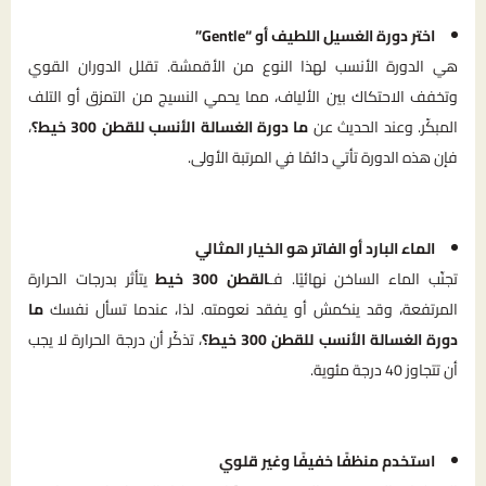
اختر دورة الغسيل اللطيف أو “Gentle”
هي الدورة الأنسب لهذا النوع من الأقمشة. تقلل الدوران القوي
وتخفف الاحتكاك بين الألياف، مما يحمي النسيج من التمزق أو التلف
المبكّر. وعند الحديث عن
ما دورة الغسالة الأنسب للقطن 300 خيط؟
،
فإن هذه الدورة تأتي دائمًا في المرتبة الأولى.
الماء البارد أو الفاتر هو الخيار المثالي
تجنّب الماء الساخن نهائيًا. فـ
القطن 300 خيط
يتأثر بدرجات الحرارة
المرتفعة، وقد ينكمش أو يفقد نعومته. لذا، عندما تسأل نفسك
ما
دورة الغسالة الأنسب للقطن 300 خيط؟
، تذكّر أن درجة الحرارة لا يجب
أن تتجاوز 40 درجة مئوية.
استخدم منظفًا خفيفًا وغير قلوي