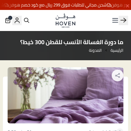
شحن مجاني للطلبات فوق 299 ريال مع كود خصم هوفن
شحن مج
٠
مفارش هوڤن
ما دورة الغسالة الأنسب للقطن 300 خيط؟
الرئيسية
المدونة