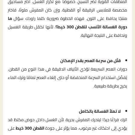
المنظفات القوية تضر النسيج، خصوصًا مع تكرار الغسل. اختر مساحيق
مخصصة للملابس الرقيقة أو القطنية. وإن كان المفرش ملونًا، فاختر
منتجًا يحافظ على اللون. فهذه الخطوة ضرورية كلما راودك سؤال
ما
دورة الغسالة الأنسب للقطن 300 خيط؟
، لأنها تكمّل طريقة الغسيل
وتحافظ على النتيجة النهائية.
قلّل من سرعة العصر بقدر الإمكان
دورات العصر السريعة تؤذي الألياف الدقيقة في هذا النوع من القطن.
يُفضّل استخدام السرعة المنخفضة أو حتى إلغاء العصر تمامًا وترك الماء
يخرج بطريقة طبيعية.
لا تملأ الغسالة بالكامل
اترك فراغًا جيدًا ليتحرك المفرش بحرية. لأن الغسل داخل حوض مكتظ قد
يؤدي إلى احتكاك غير مرغوب، مما يؤثر على جودة
القطن 300 خيط
على