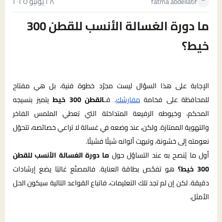
٢٨ يونيو ٢٠٢٥
fatma abdellatif
ما دورة الغسالة الأنسب للقطن 300
خيط؟
الإجابة على هذا السؤال ليست مجرّد خطوة فنية، بل هي مفتاح
للمحافظة على فخامة
مفارشك
. فـ
القطن 300 خيط
يتميز بنسيجه
المحكم، وخيوطه الرفيعة المتداخلة التي تعطي الملمس الفاخر
والتهوية الممتازة. ولكن، عند وضعه في غسالة لا تراعي خصائصه، تتحوّل
نعومته إلى خشونة، وتبهت ألوانه شيئًا فشيئًا.
أول ما يُنصح به عند التساؤل حول
ما دورة الغسالة الأنسب للقطن
300 خيط؟
هو تفحّص بطاقة العناية. فالمصنّع غالبًا يضع إرشادات
دقيقة. لكن إن لم تجد تلك التعليمات، فاتباع القواعد التالية سيكون الحل
الأمثل.