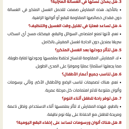
3. هل يمكن غسلها في الغسالة المنزلية؟
• بالتأكيد، هذه المفارش صممت لتتحمل الغسل المتكرر في الغسالة
دون فقدان خصائصها المقاومة للبقع أو ألوانها الزاهية.
4. هل تساعد فعليًا في تقليل وقت الغسيل والتنظيف؟
• نعم، لأنها تمنع امتصاص السوائل والبقع، فيمكنك مسح أي انسكاب
سريعًا بمنديل دون الحاجة لغسل المفرش بالكامل.
5. هل تتأثر جودتها بعد الغسل المتكرر؟
• لا، المفارش المقاومة للاتساخ تحتفظ بملمسها وجودتها لفترة طويلة،
مما يجعلها استثمارًا عمليًا وموفرًا على المدى الطويل.
6. هل تناسب جميع أعمار الأطفال؟
• نعم، هناك تصميمات تناسب الرضع والأطفال الأكبر، وتأتي برسومات
وألوان متنوعة تلائم اهتمامات كل مرحلة عمرية.
7. هل توفر راحة للطفل أثناء النوم؟
• بالطبع، فهذه المفارش لا تتأثر بملمسها أثناء الاستخدام، وتظل ناعمة
ومريحة للطفل مع الحفاظ على بيئة نوم نظيفة.
8. هل هناك ألوان ورسومات تساعد على إخفاء البقع اليومية؟