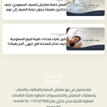
أفضل خامة مفارش للصيف السعودي: كيف
تختارين مفرشاً يحول حرارة الصيف إلى نوم
بارد ومنعش؟
٤ مايو ٢٠٢٦
دليل شراء مخدات طبية للبيع السعودية:
كيف تختار المخدة التي تنهي آلام رقبتك؟
متخصصون في بيع مفارش الاسرة والبطانيات والمراتب
ومعطرات المفارش والاكسسوارات المنزليه شركة العلامات
المنزلية للتجارة سجل تجاري رقم 1131327656 brands for
home ltd