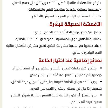
• توفر دفئًا معتدلًا مناسبًا لفصل الشتاء دون ثقل على جسم الطفل.
• مصممة بطبقات متعددة مقاومة للبقع والانسكابات.
• تضيف لمسة من الراحة والنعومة لمفرش الأطفال.
الأقمشة الصديقة للبشرة
• تقلل من فرص تهيج الجلد أو ظهور الطفح الجلدي.
• مناسبة للأطفال ذوي الحساسية المفرطة أو المشكلات الجلدية.
• عند دمجها مع خاصية مقاومة البقع، تصبح مفارش الأطفال مثالية
للنوم الهادئ والمريح.
نصائح إضافية عند اختيار الخامة
يفضّل اختيار خامات تتحمل الغسيل المتكرر دون أن تفقد لونها أو
جودتها، لأن مفارش الأطفال عادةً تُغسل بشكل متكرر.
يجب التأكد من أن الخامة خفيفة بما يكفي لتسهيل حركة الطفل،
خصوصًا إذا كان في مرحلة الزحف أو اللعب على السرير.
من الأفضل أن تكون الخامة قابلة للتنفس، حتى لا يتعرض الطفل
للتعرق الزائد أثناء النوم.