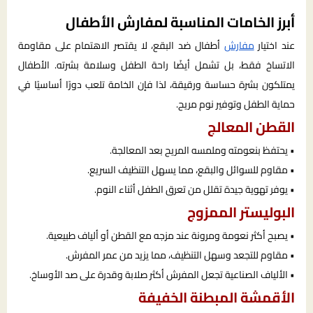
أبرز الخامات المناسبة لمفارش الأطفال
عند اختيار
مفارش
أطفال ضد البقع، لا يقتصر الاهتمام على مقاومة
الاتساخ فقط، بل تشمل أيضًا راحة الطفل وسلامة بشرته. الأطفال
يمتلكون بشرة حساسة ورقيقة، لذا فإن الخامة تلعب دورًا أساسيًا في
حماية الطفل وتوفير نوم مريح.
القطن المعالج
• يحتفظ بنعومته وملمسه المريح بعد المعالجة.
• مقاوم للسوائل والبقع، مما يسهل التنظيف السريع.
• يوفر تهوية جيدة تقلل من تعرق الطفل أثناء النوم.
البوليستر الممزوج
• يصبح أكثر نعومة ومرونة عند مزجه مع القطن أو ألياف طبيعية.
• مقاوم للتجعد وسهل التنظيف، مما يزيد من عمر المفرش.
• الألياف الصناعية تجعل المفرش أكثر صلابة وقدرة على صد الأوساخ.
الأقمشة المبطنة الخفيفة