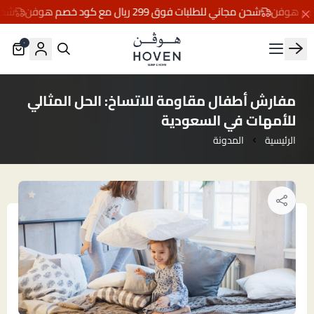
شحن مجاني للطلبات فوق 299 ريال مع كود خصم هوفن
شحن مجاني
٠
مفارش هوڤن
مفارش أطفال مقاومة للاتساخ: الحل المثالي
للأمهات في السعودية
الرئيسية
المدونة