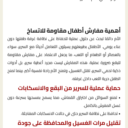
أهمية مفارش أطفال مقاومة للاتساخ
الأم دائمًا تبحث عن حلول عملية للحفاظ على نظافة غرفة طفلها دون
عناء يومي. الأطفال بطبيعتهم يسيئون التعامل أحيانًا مع السرير، سواء
بالعصائر أو الطعام أو اللعب، ما يجعل الاعتماد على مفارش مقاومة
للبقع ضرورة عملية. هذه المفارش ليست مجرد أغطية سرير، بل أدوات
ذكية تحمي السرير، تقلل الغسيل، وتمنح الأم راحة نفسية أكبر، بينما تمنح
الطفل حرية اللعب داخل غرفته.
حماية عملية للسرير من البقع والانسكابات
• تمنع السوائل من اختراق القماش، مما يسمح بمسحها بسرعة دون
غسل المفرش بالكامل.
• تحافظ على نظافة السرير حتى في حالات الانسكابات المفاجئة.
تقليل مرات الغسيل والمحافظة على جودة