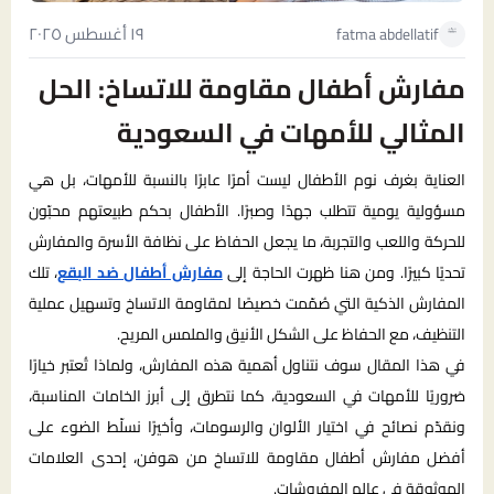
١٩ أغسطس ٢٠٢٥
fatma abdellatif
مفارش أطفال مقاومة للاتساخ: الحل
المثالي للأمهات في السعودية
العناية بغرف نوم الأطفال ليست أمرًا عابرًا بالنسبة للأمهات، بل هي
مسؤولية يومية تتطلب جهدًا وصبرًا. الأطفال بحكم طبيعتهم محبّون
للحركة واللعب والتجربة، ما يجعل الحفاظ على نظافة الأسرة والمفارش
تحديًا كبيرًا. ومن هنا ظهرت الحاجة إلى
مفارش أطفال ضد البقع
، تلك
المفارش الذكية التي صُمّمت خصيصًا لمقاومة الاتساخ وتسهيل عملية
التنظيف، مع الحفاظ على الشكل الأنيق والملمس المريح.
في هذا المقال سوف نتناول أهمية هذه المفارش، ولماذا تُعتبر خيارًا
ضروريًا للأمهات في السعودية، كما نتطرق إلى أبرز الخامات المناسبة،
ونقدّم نصائح في اختيار الألوان والرسومات، وأخيرًا نسلّط الضوء على
أفضل مفارش أطفال مقاومة للاتساخ من هوفن، إحدى العلامات
الموثوقة في عالم المفروشات.