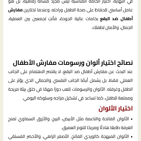
في النهاية، اختيار الخامة المناسبة ليس مجرد مسألة رفاهية، بل هو
عامل أساسي للحفاظ على صحة الطفل وراحته. وعندما تختارين
مفارش
أطفال ضد البقع
بخامات عالية الجودة، فأنتِ تجمعين بين العملية،
الجمال، والأمان لطفلك.
نصائح اختيار ألوان ورسومات مفارش الأطفال
عند البحث عن مفارش أطفال ضد البقع، لا يقتصر الاهتمام على الجانب
العملي فقط، بل يشمل أيضًا الجانب النفسي والجمالي الذي يؤثر على
الطفل وغرفته. الألوان والرسومات تلعب دورًا مهمًا في خلق بيئة مريحة
وممتعة للطفل، كما تساعد في تشكيل مزاجه وسلوكه اليومي.
اختيار الألوان
• الألوان الفاتحة والناعمة مثل الأبيض، البيج، والأزرق السماوي تمنح
الغرفة طابعًا هادئًا ومريحًا للنوم العميق.
• الألوان المبهجة كالوردي الفاتح، الأصفر الزاهي، والأخضر الفستقي