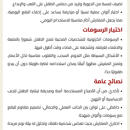
تضيف لمسة من الحيوية وتزيد من حماس الطفل على اللعب والإبداع.
• اختيار ألوان عملية نسبيًا أو مزخرفة يساعد على إخفاء البقع اليومية،
مما يجعل المفارش أكثر مناسبة للاستخدام اليومي.
اختيار الرسومات
• الرسومات الكرتونية للشخصيات المحببة تمنح الطفل شعورًا بالمتعة
والانتماء لغرفته، وتشجعه على قضاء وقت أطول فيها.
• الأشكال البسيطة مثل النجوم، السحب، والقلوب مناسبة لكل الأعمار،
وتمنح المفرش مظهرًا أنيقًا يمكن استخدامه لفترة طويلة دون أن يبدو
طفوليًا جدًا.
نصائح عامة
• تأكدي من أن الأصباغ المستخدمة آمنة وصديقة لبشرة الطفل لتجنب
الحساسية أو التهيج.
• حافظي على توازن بين الجانب العملي والجمالي: تصميم مقاوم للبقع
مع رسومات وألوان مبهجة.
• اختاري المفارش بحيث تعكس شخصية طفلك وتخلق له بيئة نوم مريحة