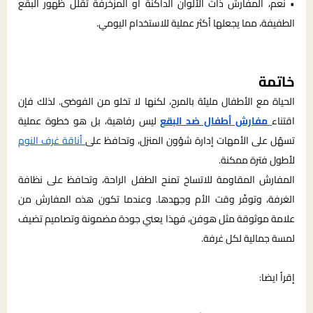
• نعم، المفارش ذات الألوان الداكنة أو المزخرفة تقلل ظهور البقع
الطفيفة، مما يجعلها أكثر عملية للاستخدام اليومي.
خاتمة
الحياة مع الأطفال مليئة بالمرح، لكنها لا تخلو من الفوضى. لذلك فإن
اقتناء
مفارش أطفال ضد البقع
ليس رفاهية، بل هو خطوة عملية
تسهّل على الأمهات إدارة شؤون المنزل، وتحافظ على
أناقة غرف النوم
لأطول فترة ممكنة.
المفارش المقاومة للاتساخ تمنح الطفل الراحة، وتحافظ على نظافة
الغرفة، وتوفّر وقت الأم وجهدها. وعندما تكون هذه المفارش من
علامة موثوقة مثل هوفن، فهذا يعني جودة مضمونة وتصاميم تضيف
لمسة جمالية لكل غرفة.
إقرأ ايضا: