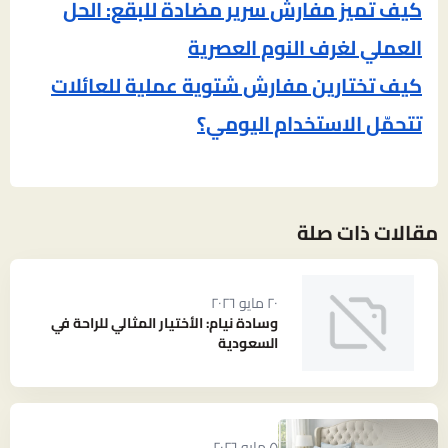
كيف تميز مفارش سرير مضادة للبقع: الحل
العملي لغرف النوم العصرية
كيف تختارين مفارش شتوية عملية للعائلات
تتحمّل الاستخدام اليومي؟
مقالات ذات صلة
٢٠ مايو ٢٠٢٦
وسادة نيام: الأختيار المثالي للراحة في
السعودية
٥ مايو ٢٠٢٦