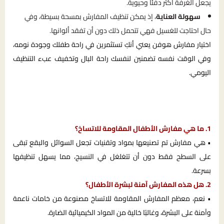
يجعل الغرفة أكثر دفئًا وحيوية.
سهولة العناية
، إذ يمكن تنظيف المفارش بمسحة بسيطة، وفي
حال احتاجت للغسيل فهي تتحمل ذلك دون أن تفقد ألوانها.
اختيار مفارش هوفن يعني أنكِ تستثمرين في راحة طفلك وجودة نومه،
وفي الوقت نفسه تضمنين لنفسك راحة البال وتخفيف عبء التنظيف
اليومي.
1. ما هي مفارش الأطفال المقاومة للاتساخ؟
• هي مفارش تم تصنيعها بمواد وتقنيات تجعل السوائل والبقع تبقى
على السطح فقط دون أن تتغلغل في النسيج، مما يسهل تنظيفها
بسرعة.
2. هل هذه المفارش آمنة لبشرة الأطفال؟
• نعم، معظم المفارش المقاومة للاتساخ مصنوعة من خامات ناعمة
وآمنة على البشرة، وغالبًا خالية من المواد الكيميائية الضارة.