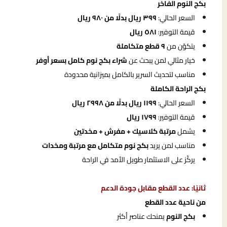
بكج النوم الفاخر
السعر الحالي:
٣٩٩ ريال بدلًا من ٩٨٠ ريال
قيمة التوفير:
٥٨١ ريال
يتكوّن من
٩ قطع متكاملة
خيار مثالي لمن يبحث عن
شراء بكج نوم كامل بسعر أوفر
مناسب لتحديث السرير بالكامل بميزانية محدودة
بكج الراحة الكاملة
السعر الحالي:
١١٩٩ ريال بدلًا من ٢٩٩٨ ريال
قيمة التوفير:
١٧٩٩ ريال
يشمل
مرتبة كلاسيك + مفرش + مخدتين
مناسب لمن يريد
بكج نوم متكامل مع مرتبة ومخدات
يركّز على الاستثمار طويل الأمد في الراحة
ثانيًا: عدد القطع مقابل جودة الدعم
من ناحية عدد القطع
بكج النوم
يمنحك عناصر أكثر