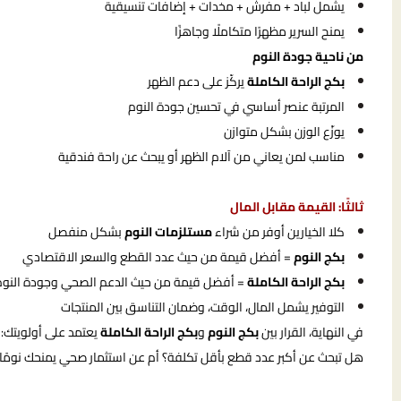
يشمل لباد + مفرش + مخدات + إضافات تنسيقية
يمنح السرير مظهرًا متكاملًا وجاهزًا
من ناحية جودة النوم
بكج الراحة الكاملة
يركّز على دعم الظهر
المرتبة عنصر أساسي في تحسين جودة النوم
يوزّع الوزن بشكل متوازن
مناسب لمن يعاني من آلام الظهر أو يبحث عن راحة فندقية
ثالثًا: القيمة مقابل المال
كلا الخيارين أوفر من شراء
مستلزمات النوم
بشكل منفصل
بكج النوم
= أفضل قيمة من حيث عدد القطع والسعر الاقتصادي
بكج الراحة الكاملة
= أفضل قيمة من حيث الدعم الصحي وجودة النوم
التوفير يشمل المال، الوقت، وضمان التناسق بين المنتجات
في النهاية، القرار بين
بكج النوم
و
بكج الراحة الكاملة
يعتمد على أولويتك:
هل تبحث عن أكبر عدد قطع بأقل تكلفة؟ أم عن استثمار صحي يمنحك نومًا