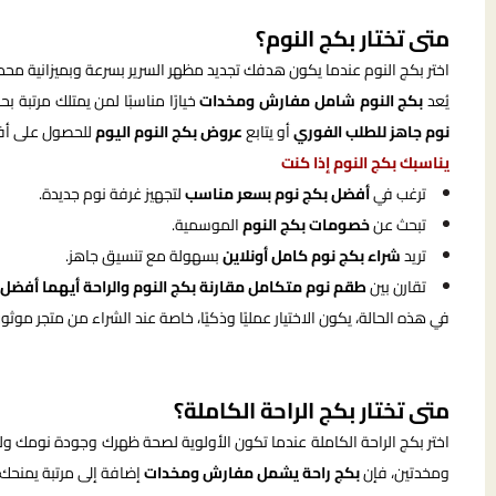
متى تختار بكج النوم؟
اختر بكج النوم عندما يكون هدفك تجديد مظهر السرير بسرعة وبميزانية محددة
يُعد
بكج النوم شامل مفارش ومخدات
خيارًا مناسبًا لمن يمتلك مرتبة
نوم جاهز للطلب الفوري
أو يتابع
عروض بكج النوم اليوم
للحصول على أ
يناسبك بكج النوم إذا كنت
ترغب في
أفضل بكج نوم بسعر مناسب
لتجهيز غرفة نوم جديدة.
تبحث عن
خصومات بكج النوم
الموسمية.
تريد
شراء بكج نوم كامل أونلاين
بسهولة مع تنسيق جاهز.
تقارن بين
طقم نوم متكامل مقارنة بكج النوم والراحة أيهما أفضل
في هذه الحالة، يكون الاختيار عمليًا وذكيًا، خاصة عند الشراء من متجر
متى تختار بكج الراحة الكاملة؟
اختر بكج الراحة الكاملة عندما تكون الأولوية لصحة ظهرك وجودة نومك 
ومخدتين، فإن
بكج راحة يشمل مفارش ومخدات
إضافة إلى مرتبة يمنحك ت