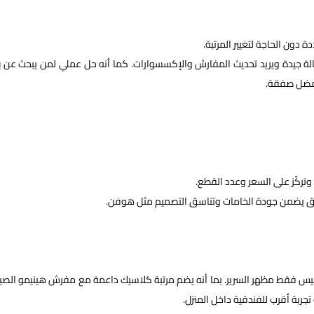
 دون الحاجة لتغيير المرتبة.
 بحالة جيدة ويريد تحديث المفارش والإكسسوارات. كما أنه حل عملي لمن يبحث عن
ب
فضل صفقة.
وتركّز على السعر وعدد القطع.
 موثوق يضمن جودة الخامات وتناسق التصميم مثل هوفن.
وليس فقط مظهر السرير. بما أنه يضم مرتبة كلاسيك داعمة مع مفرش هينيمو الص
جربة أقرب للفندقية داخل المنزل.