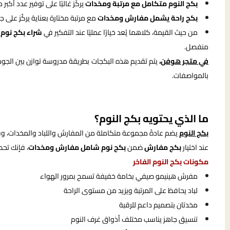
بكج النوم متكامل مع مرتبة ومخدات
يركّز غالبًا على توفير عدد أ
بكج راحة يشمل مفارش ومخدات
مع مرتبة مختارة بعناية يركّز على 
من حيث القيمة، كلاهما يُعد خيارًا عمليًا عند التفكير في
شراء بكج نوم 
منفصل.
في متجر هوفن
،
يتم تقديم هذه البكجات بطريقة مدروسة توازن بين الج
بالمواصفات.
ما الذي يحتويه بكج النوم؟
بكج النوم
يضم عادةً مجموعة متكاملة من المفارش واللباد والمخدات، وقد 
عند اختيار
بكج مفارش
ضمن
بكج نوم شامل مفارش ومخدات
، فإنك تح
مكونات بكج النوم الفاخر
مفرش هينيمو صيفي بخامة خفيفة تسمح بمرور الهواء
لباد يحافظ على المرتبة ويزيد من مستوى الراحة
مخدتان بتصميم داعم للرقبة
تنسيق جاهز يناسب مختلف أذواق غرف النوم