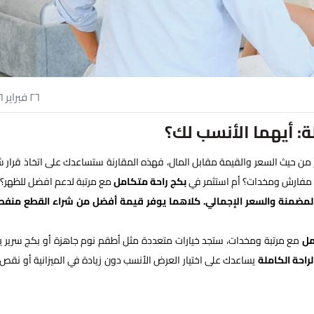
٢٦ فبراير ٢٠٢٦
ة: أيهما الأنسب لك؟
من حيث السعر والقيمة مقابل المال، فهذه المقارنة ستساعدك على اتخاذ قرار ش
فارش ومخدات؟ أم استثمر في
بكج راحة متكامل
مع مرتبة لدعم افضل للظهر؟
ت المضمنة والسعر الإجمالي. كلاهما يوفر قيمة أفضل من شراء القطع منفص
مل
مع مرتبة ومخدات، ستجد خيارات متعددة مثل أطقم نوم جاهزة أو بكج سرير 
لراحة الكاملة
يساعدك على اختيار العرض الأنسب دون زيادة في الميزانية أو نقص