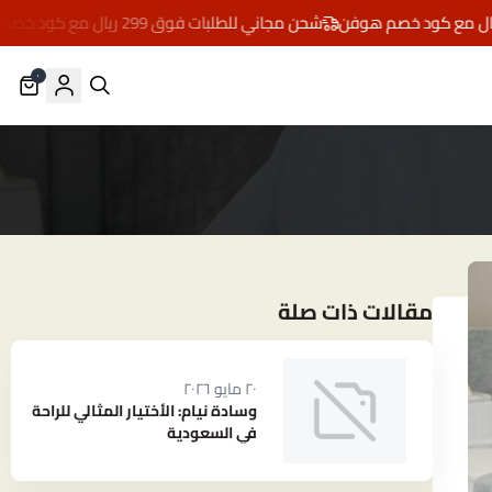
شحن مجاني للطلبات فوق 299 ريال مع كود خصم هوفن
٠
مقالات ذات صلة
٢٠ مايو ٢٠٢٦
وسادة نيام: الأختيار المثالي للراحة
في السعودية