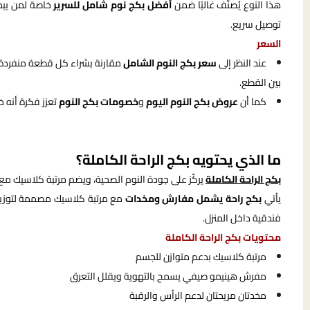
هذا النوع يُصنّف غالبًا ضمن
أفضل بكج نوم شامل للسرير
خاصة لمن يب
توصيل سريع.
السعر
عند النظر إلى
سعر بكج النوم الشامل
مقارنة بشراء كل قطعة منفردة
بين القطع.
كما أن
عروض بكج النوم اليوم
و
خصومات بكج النوم
تعزز فكرة أنه 
ما الذي يحتويه بكج الراحة الكاملة؟
بكج الراحة الكاملة
يركّز على جودة النوم الصحية، ويضم مرتبة كلاسيك 
يأتي
بكج راحة يشمل مفارش ومخدات
مع مرتبة كلاسيك مصممة لتوزيع ا
فندقية داخل المنزل.
محتويات بكج الراحة الكاملة
مرتبة كلاسيك بدعم متوازن للجسم
مفرش هينيمو صيفي يسمح بالتهوية ويقلل التعرق
مخدتان مريحتان لدعم الرأس والرقبة