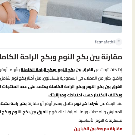
fatmafathii
مقارنة بين بكج النوم وبكج الراحة الكامل
إذا كنت تبحث عن
الفرق بين
بكج النوم
و
بكج الراحة الكاملة
وأيهما أوفر 
واضح. كثير من العملاء في السعودية يتساءلون: هل أختار
بكج نوم
شامل م
الفرق بين بكج النوم وبكج الراحة الكاملة يعتمد على عدد المنتجا
ويختلف الاختيار حسب احتياجك وميزانيتك.
عند البحث عن
شراء اكج نوم
كامل بسعر أوفر أو مقارنة
بكج راحة متكا
المفارش والمخدات وربما المرتبة. لذلك فهم
الفرق بين بكج النوم وبكج ا
مستلزمات النوم الأساسية.
مقارنة سريعة بين الخيارين