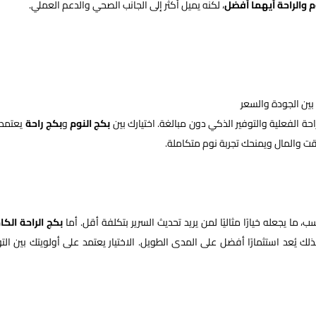
 والراحة أيهما أفضل
، لكنه يميل أكثر إلى الجانب الصحي والدعم العملي.
بين الجودة والسعر
احة الفعلية والتوفير الذكي دون مبالغة. اختيارك بين
بكج النوم
و
بكج راحة
يعتمد
وقت والمال ويمنحك تجربة نوم متكاملة.
ما يجعله خيارًا مثاليًا لمن يريد تحديث السرير بتكلفة أقل. أما
بكج الراحة الكا
 يُعد استثمارًا أفضل على المدى الطويل. الاختيار يعتمد على أولويتك بين التو