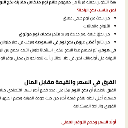
هذا التكوين يجعله قريبًا من مفهوم
طقم نوم متكامل مقارنة بكج النوم
لمن يناسب بكج الراحة؟
من يبحث عن نوم صحي عميق
الأزواج والعائلات
من يجهّز غرفة نوم جديدة ويريد
متجر بكجات نوم موثوق
من يتابع
أفضل عروض بكج نوم في السعودية
ويرغب في خيار متوازن 
في هوفن،
تم تصميم هذا البكج ليكون استثمارًا طويل الأمد، يجمع بين الر
النهاية على أولوياتك، لكن في كلا الحالتين أنت تتجه نحو حل عملي يوفر ال
الفرق في السعر والقيمة مقابل المال
الفرق باختصار أن
بكج النوم
يركّز على عدد قطع أكبر بسعر اقتصادي مناسب، 
فسعره أعلى لكنه يقدّم قيمة أكبر من حيث جودة المرتبة ودعم الظهر، لذلك
الفوري والراحة المستدامة.
أولًا: السعر وحجم التوفير الفعلي