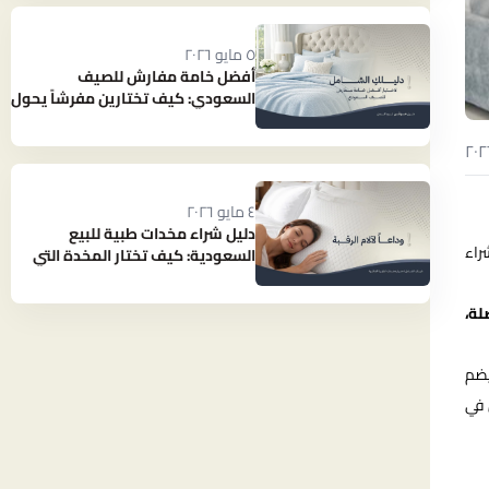
٥ مايو ٢٠٢٦
أفضل خامة مفارش للصيف
السعودي: كيف تختارين مفرشاً يحول
حرارة الصيف إلى نوم بارد ومنعش؟
٤ مايو ٢٠٢٦
دليل شراء مخدات طبية للبيع
راء
السعودية: كيف تختار المخدة التي
تنهي آلام رقبتك؟
لة،
يضم
 في