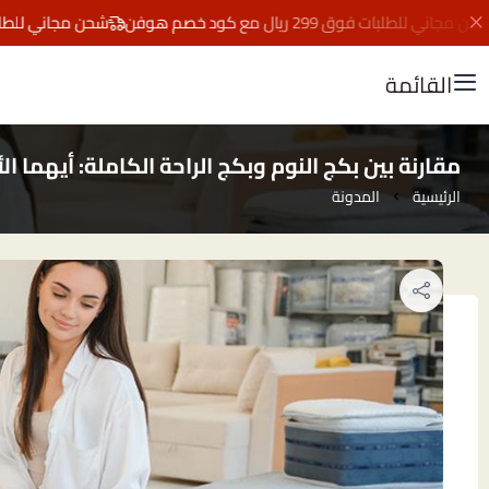
 للطلبات فوق 299 ريال مع كود خصم هوفن
شحن مجاني للطلبات فوق 299 ريال مع كود
القائمة
مقارنة بين بكج النوم وبكج الراحة الكاملة: أيهما ا
الرئيسية
المدونة