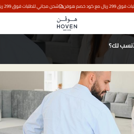
 خصم هوفن
شحن مجاني للطلبات فوق 299 ريال مع كود خصم هوفن
مفارش هوڤن
لأنسب لك؟