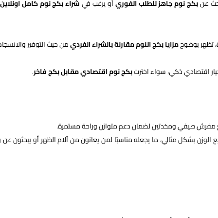
حث عن
بكج نوم جاهز للطلب الفوري
أو يرغب في
شراء بكج نوم كامل اونلاين
، تظهر بوضوح
مزايا بكج النوم مقارنة بالشراء الفردي
من حيث التوفير والانسجام
خيار اقتصادي ذكي، سواء اخترت
بكج نوم اقتصادي مقابل بكج فاخر
.
مع مفرش صيفي ومخدتين لضمان دعم متوازن وراحة مستمرة.
لوزن بشكل مثالي، ما يجعله مناسبًا لمن يعانون من آلام الظهر أو يبحثون عن ر