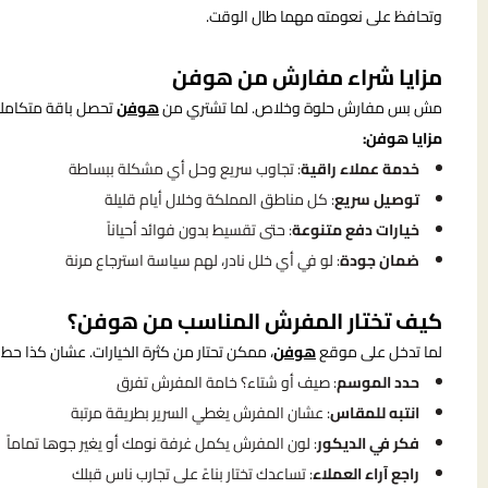
وتحافظ على نعومته مهما طال الوقت.
مزايا شراء مفارش من هوفن
مش بس مفارش حلوة وخلاص. لما تشتري من
هوفن
تحصل باقة متكاملة 
مزايا هوفن:
خدمة عملاء راقية
: تجاوب سريع وحل أي مشكلة ببساطة
توصيل سريع
: كل مناطق المملكة وخلال أيام قليلة
خيارات دفع متنوعة
: حتى تقسيط بدون فوائد أحياناً
ضمان جودة
: لو في أي خلل نادر، لهم سياسة استرجاع مرنة
كيف تختار المفرش المناسب من هوفن؟
لما تدخل على موقع
هوفن
، ممكن تحتار من كثرة الخيارات. عشان كذا حط ف
حدد الموسم
: صيف أو شتاء؟ خامة المفرش تفرق
انتبه للمقاس
: عشان المفرش يغطي السرير بطريقة مرتبة
فكر في الديكور
: لون المفرش يكمل غرفة نومك أو يغير جوها تماماً
راجع آراء العملاء
: تساعدك تختار بناءً على تجارب ناس قبلك