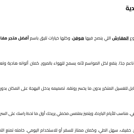
ية
وع
المفارش
اللي ينصح فيها
هوفن
، وكلها خيارات تليق باسم
أفضل متجر مفا
م جدًا. ينفع لكل المواسم لأنه يسمح للهواء بالمرور. كمان ألوانه هادية وت
بل للغسيل المتكرر بدون ما يخسر رونقه. تصميمه يدخل البهجة على المكان بدون
مناسب للأيام الباردة، ويتميز بملمس مخملي يريحك أول ما تحط راسك على السرير
ر. خفيف، سهل الطي، وكمان ممتاز للسفر أو للاستخدام اليومي. خامته تمنع الت