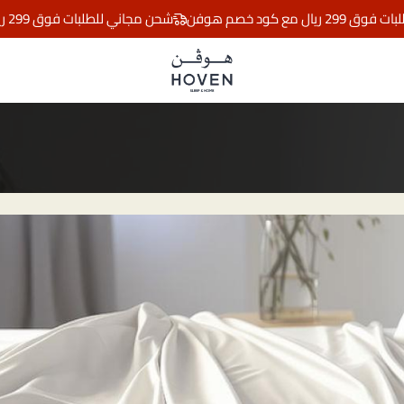
كود خصم هوفن
شحن مجاني للطلبات فوق 299 ريال مع كود خصم هوفن
مفارش هوڤن