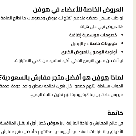
العروض الخاصة للأعضاء في هوفن
لو كنت مسجل كعضو عندهم، تفتح لك عروض وخصومات ما تطلع للعامة.
هالعروض تجي على هيئة:
خصومات موسمية
إضافية
كوبونات خاصة
عبر الإيميل
أولوية الوصول للعروض الكبرى
لو أنت من محبي التوفير الذكي، أكيد تستفيد من هذي الامتيازات.
لماذا
هوفن
هو أفضل متجر مفارش بالسعودية؟
الجواب ببساطة: لأنهم جمعوا كل شيء تحتاجه بمكان واحد. جودة. خدمة.
مو بس عادة، بل رفاهية يومية لازم تكون متاحة للجميع.
خاتمة
في عالم المفارش والراحة المنزلية، يبرز
هوفن
كخيار أول لا يقبل المنافسة
الأذواق والاحتياجات، استطاعوا أن يرسخوا مكانتهم كأفضل متجر مفارش في