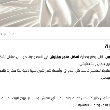
٢٨ أبريل ٢٠٢٥
ة
فن
، اللي يعتبر بجدارة
أفضل متجر
مفارش
في السعودية. مو بس عشان تشكي
كون مكان راحة حقيقي.
ة. تصاميم تناسب كل الأذواق. وأسعار تقدر تقول عنها ذكية جدًا مقارنة بالجو
لهوفن.
ن كثير وأشكال جذابة، وتقرر تختار أي مفرش والسلام. تروح البيت، تفرشه 
 قلق، وصحتك النفسية تأثرت.