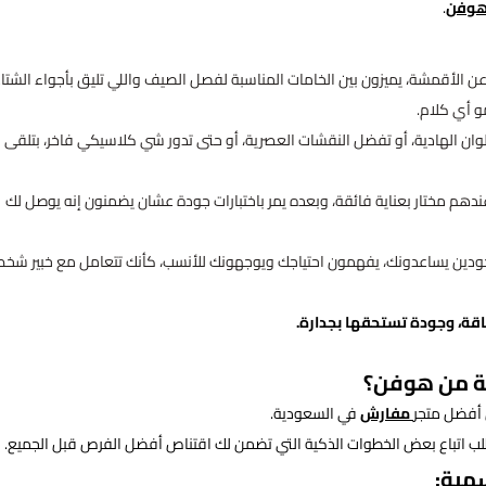
وفن
.
لأقمشة، يميزون بين الخامات المناسبة لفصل الصيف واللي تليق بأجواء الشتا
و أي كلام.
وان الهادية، أو تفضل النقشات العصرية، أو حتى تدور شي كلاسيكي فاخر، بتلقى
 مختار بعناية فائقة، وبعده يمر باختبارات جودة عشان يضمنون إنه يوصل لك
جودين يساعدونك، يفهمون احتياجك ويوجهونك للأنسب، كأنك تتعامل مع خبير شخ
اقة، وجودة تستحقها بجدارة.
ة من هوفن؟
 أفضل متجر
مفارش
في السعودية.
لب اتباع بعض الخطوات الذكية التي تضمن لك اقتناص أفضل الفرص قبل الجميع.
مية: