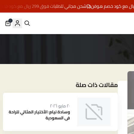
شحن مجاني للطلبات فوق 299 ريال مع كود خصم هوفن
٠
مقالات ذات صلة
٢٠ مايو ٢٠٢٦
وسادة نيام: الأختيار المثالي للراحة
في السعودية