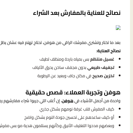
نصائح للعناية بالمفارش بعد الشراء
بعد ما تختار وتشتري مفرشك الراقي من هوفن، تحتاج تهتم فيه عشان يظ
نصائح العناية:
غسيل منتظم
بس بمياه باردة ومنظف لطيف
تجفيف طبيعي
بدون مجفف ساخن يحرق الألياف
تخزين صحيح
في مكان جاف وبعيد عن الرطوبة
هوفن وتجربة العملاء: قصص حقيقية
واحدة من أجمل الأشياء في
هوفن
، إن أغلب اللي جربوا شراء مفارشهم
كيف المفرش قلب غرفة نومهم بشكل جذري
أو كيف ساعدهم على تحسين جودة النوم بشكل واضح
وبعضهم مدحوا التغليف الأنيق وكأنهم يستلمون هدية مو بس مفر