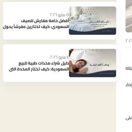
٥ مايو ٢٠٢٦
أفضل خامة مفارش للصيف
السعودي: كيف تختارين مفرشاً يحول
حرارة الصيف إلى نوم بارد ومنعش؟
٤ مايو ٢٠٢٦
دليل شراء مخدات طبية للبيع
لته
السعودية: كيف تختار المخدة التي
تنهي آلام رقبتك؟
دة.
على