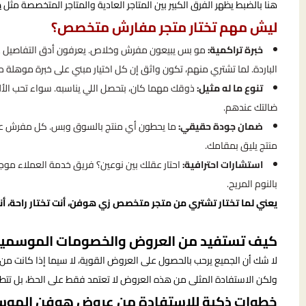
هنا بالضبط يظهر الفرق الكبير بين المتاجر العادية والمتاجر المتخصصة مثل
ه
ليش مهم تختار متجر مفارش متخصص؟
خبرة تراكمية:
مو بس يبيعون مفرش وخلاص. يعرفون أدق التفاصيل عن ا
الباردة. لما تشتري منهم، تكون واثق إن كل اختيار مبني على خبرة موهلة م
تنوع ما له مثيل:
ذوقك مهما كان، بتحصل اللي يناسبه. سواء تحب الأل
ضالتك عندهم.
ضمان جودة حقيقي:
ما يحطون أي منتج بالسوق وبس. كل مفرش عندهم
منتج يليق بمقامك.
استشارات احترافية:
احتار عقلك بين نوعين؟ فريق خدمة العملاء مو
بالنوم المريح.
يعني لما تختار تشتري من متجر متخصص زي هوفن، أنت تختار راحة، أن
كيف تستفيد من العروض والخصومات الموسمي
لا شك أن الجميع يرحب بالحصول على العروض القوية، لا سيما إذا كانت من
ولكن الاستفادة المثلى من هذه العروض لا تعتمد فقط على الحظ، بل تتط
خطوات ذكية للاستفادة من عروض هوفن الموس