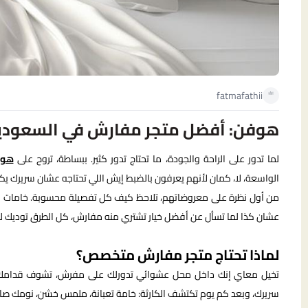
fatmafathii
هوفن: أفضل متجر مفارش في السعودي
لما تدور على الراحة والجودة، ما تحتاج تدور كثير. ببساطة، تروح على
هو
الواسعة، لا، كمان لأنهم يعرفون بالضبط إيش اللي تحتاجه عشان سريرك ي
من أول نظرة على معروضاتهم، تلاحظ كيف كل تفصيلة محسوبة. خامات فاخر
عشان كذا لما تسأل عن أفضل خيار تشتري منه مفارش، كل الطرق توديك 
لماذا تحتاج متجر مفارش متخصص؟
تخيل معاي إنك داخل محل عشوائي تدورلك على مفرش، تشوف قدامك ألوا
سريرك، وبعد كم يوم تكتشف الكارثة: خامة تعبانة، ملمس خشن، نومك صار