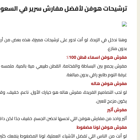
ترشيحات هوفن لأفضل مفارش سرير في السعود
وهنا ندخل في الزبدة. لو أنت تدور على ترشيحات مميزة، هذه بعض من أر
بدون منازع.
مفرش هوفن اسماء قطن 100٪
مفرش يجمع بين البساطة والفخامة. القطن طبيعي مية بالمية. ملمسه ناع
غرفة النوم طابع راقي بدون مبالغة.
مفرش هوفن هاله
لو تحب التصاميم الفريدة، مفرش هاله هو خيارك الأول. ناعم، خفيف، وقا
يكون مزعج للعين.
مفرش أثير
أثير واحد من مفارش هوفن اللي تحسها تحضن الجسم. خفيف جدًا لكن دافي. 
مفرش هوفن لونا مضغوط
لو أنت من الناس اللي تفضل الأشياء العملية، لونا المضغوط ينفعك كثي