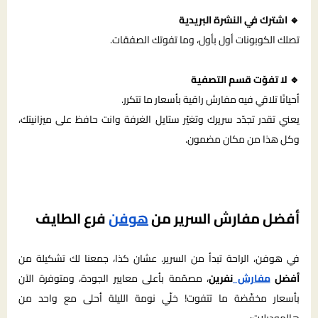
🔹 اشترك في النشرة البريدية
تصلك الكوبونات أول بأول، وما تفوتك الصفقات.
🔹 لا تفوّت قسم التصفية
أحيانًا تلاقي فيه مفارش راقية بأسعار ما تتكرر.
يعني تقدر تجدّد سريرك وتغيّر ستايل الغرفة وانت حافظ على ميزانيتك،
وكل هذا من مكان مضمون.
أفضل مفارش السرير من
هوفن
فرع الطايف
في هوفن، الراحة تبدأ من السرير. عشان كذا، جمعنا لك تشكيلة من
أفضل
مفارش
نفرين
، مصمّمة بأعلى معايير الجودة، ومتوفرة الآن
بأسعار مخفّضة ما تتفوت! خلّي نومة الليلة أحلى مع واحد من