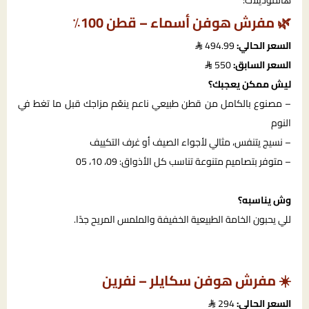
هالموديلات:
🌿 مفرش هوفن أسماء – قطن 100٪
السعر الحالي:
494.99
السعر السابق:
550
ليش ممكن يعجبك؟
– مصنوع بالكامل من قطن طبيعي ناعم ينعّم مزاجك قبل ما تغط في
النوم
– نسيج يتنفس، مثالي لأجواء الصيف أو غرف التكييف
– متوفر بتصاميم متنوعة تناسب كل الأذواق: 09، 10، 05
وش يناسبه؟
للي يحبون الخامة الطبيعية الخفيفة والملمس المريح جدًا.
☀️ مفرش هوفن سكايلر – نفرين
السعر الحالي:
294