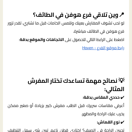
📍وين تلاقي فرع هوفن في الطائف؟
لو تحب تشوف المفارش بعينك وتلمس الخامات قبل ما تشتري، تقدر تزور
فرع هوفن في الطائف مباشرة.
اضغط على الرابط التالي للحصول على
الاتجاهات والموقع بدقة
:
رابط موقع الفرع - Hoven
💡 نصائح مهمة تساعدك تختار المفرش
المثالي:
✔️
حددي المقاس بدقة:
أعرفي مقاسات سريرك قبل الطلب. مفرش كبير بزيادة أو صغير ممكن
يخرب عليك الراحة والمظهر.
✔️
نوع القماش:
تحبين الراحة في الصيف؟ اختاري قطن ناعم. تبين شي سهل التنظيف