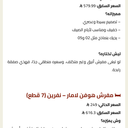
السعر السابق:
579.99
مميزاته؟
– تصميم بسيط وعصري
– خفيف ومناسب لأيام الصيف
– يجيك بنماذج مثل 02 و05
ليش تختاره؟
لو تبغى مفرش أنيق وغير متكلف، وسعره منطقي جدًا، فهذي صفقة
رابحة.
🛏 مفرش هوفن لامار – نفرين (7 قطع)
السعر الحالي:
249
السعر السابق:
616.3
وش يميّزه؟