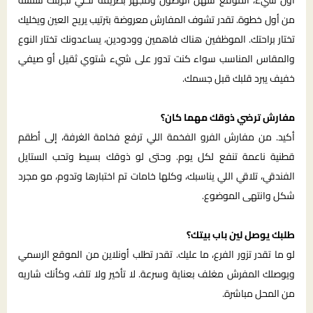
أول شيء، الموقع سهل الوصول ومجهز بطريقة تخلّي تجربتك سلسة
من أول خطوة. تقدر تشوف المفارش معروضة بترتيب يريح العين ويخليك
تختار براحتك. الموظفين هناك فاهمين وودودين، يساعدونك تختار النوع
والمقاس المناسب سواء كنت تدور على شيء شتوي ثقيل أو صيفي
خفيف يبرد قلبك قبل جسمك.
مفارش ترضي ذوقك مهما كان؟
أكيد. من مفارش الفرو الفخمة اللي ترفع فخامة الغرفة، إلى أطقم
قطنية ناعمة تنفع لكل يوم. وحتى لو ذوقك بسيط وتحب الستايل
الفندقي، تلاقي اللي يناسبك، وكلها خامات تم اختبارها وتدوم، مو مجرد
شكل وانتهى الموضوع.
طلبك يوصل لين باب بيتك؟
لو ما تقدر تزور الفرع، ما عليك. تقدر تطلب أونلاين من الموقع الرسمي
ويوصلك المفرش مغلف بعناية وسرعة. لا تأخير ولا تلف، وكأنك شاريه
من المحل مباشرة.