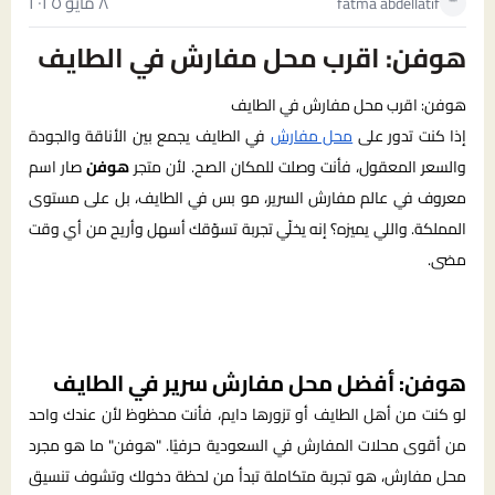
٨ مايو ٢٠٢٥
fatma abdellatif
هوفن: اقرب محل مفارش في الطايف
هوفن: اقرب محل مفارش في الطايف
إذا كنت تدور على
محل مفارش
في الطايف يجمع بين الأناقة والجودة
والسعر المعقول، فأنت وصلت للمكان الصح. لأن متجر
هوفن
صار اسم
معروف في عالم
مفارش السرير
، مو بس في الطايف، بل على مستوى
المملكة. واللي يميزه؟ إنه يخلّي تجربة تسوّقك أسهل وأريح من أي وقت
مضى.
هوفن: أفضل محل مفارش سرير في الطايف
لو كنت من أهل الطايف أو تزورها دايم، فأنت محظوظ لأن عندك واحد
من أقوى محلات المفارش في السعودية حرفيًا. "هوفن" ما هو مجرد
محل مفارش، هو تجربة متكاملة تبدأ من لحظة دخولك وتشوف تنسيق