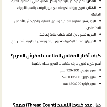
القطن:
ناعم ويمتص الرطوبة بشكل ممتاز، مثالي للمناطق الحارة.
الكتان:
قوي ويزداد نعومته مع مرور الوقت، يناسب الأجواء
الدافئة.
البوليستر:
مقاوم للتجاعيد وسهل العناية، ولكن مش الأفضل
للامتصاص.
الحرير:
فخم ولين، لكنه يتطلب عناية إضافية.
الخيزران:
مضاد للبكتيريا، صديق للبيئة ويمتص الرطوبة بشكل رائع.
كيف أختار المقاس المناسب لمفرش السرير؟
أهم شيء تكون عارف مقاسات السرير عندك بالضبط:
سرير مزدوج: 120x200 سم
سرير كوين: 160x200 سم
سرير كينغ: 180x200 سم
هل عدد خيوط النسيج (Thread Count) مهم؟