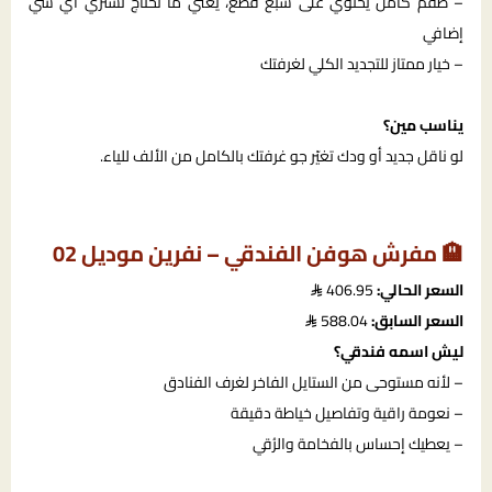
– طقم كامل يحتوي على سبع قطع، يعني ما تحتاج تشتري أي شي
إضافي
– خيار ممتاز للتجديد الكلي لغرفتك
يناسب مين؟
لو ناقل جديد أو ودك تغيّر جو غرفتك بالكامل من الألف للياء.
🏨 مفرش هوفن الفندقي – نفرين موديل 02
السعر الحالي:
406.95
السعر السابق:
588.04
ليش اسمه فندقي؟
– لأنه مستوحى من الستايل الفاخر لغرف الفنادق
– نعومة راقية وتفاصيل خياطة دقيقة
– يعطيك إحساس بالفخامة والرُقي