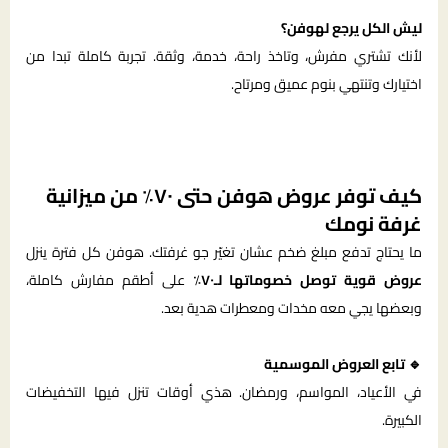
ليش الكل يرجع لهوفن؟
لأنك تشتري مفرش، وتاخذ راحة، خدمة، وثقة. تجربة كاملة تبدا من
اختيارك وتنتهي بنوم عميق ومرتاح.
كيف توفر عروض هوفن حتى ٧٠٪ من ميزانية
غرفة نومك
ما يحتاج تدفع مبلغ ضخم عشان تغيّر جو غرفتك. هوفن كل فترة ينزل
عروض قوية توصل خصوماتها لـ٧٠٪
على أطقم مفارش كاملة،
وبعضها يجي معه مخدات ومعطرات هدية بعد.
🔹 تابع العروض الموسمية
في الأعياد، المواسم، ورمضان. هذي أوقات تنزل فيها التخفيضات
الكبيرة.