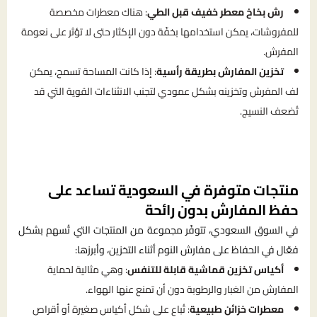
رش بخاخ معطر خفيف قبل الطي
: هناك معطرات مخصصة
للمفروشات، يمكن استخدامها بخفّة دون الإكثار حتى لا تؤثر على نعومة
المفرش.
تخزين المفارش بطريقة رأسية
: إذا كانت المساحة تسمح، يمكن
لف المفرش وتخزينه بشكل عمودي لتجنب الانثناءات القوية التي قد
تُضعف النسيج.
منتجات متوفرة في السعودية تساعد على
حفظ المفارش بدون رائحة
في السوق السعودي، تتوفّر مجموعة من المنتجات التي تُسهم بشكل
فعّال في الحفاظ على مفارش النوم أثناء التخزين، وأبرزها:
أكياس تخزين قماشية قابلة للتنفس
: وهي مثالية لحماية
المفارش من الغبار والرطوبة دون أن تمنع عنها الهواء.
معطرات خزائن طبيعية
: تُباع على شكل أكياس صغيرة أو أقراص