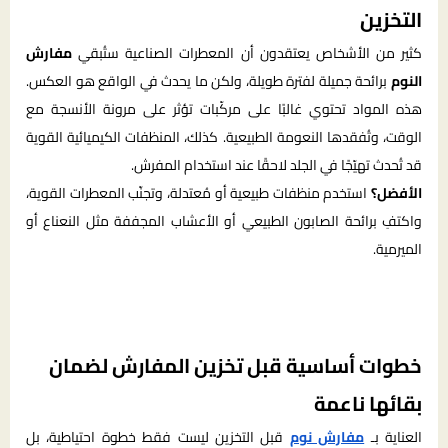
التخزين
كثير من الأشخاص يعتقدون أن المعطرات الصناعية ستُبقي
مفارش
النوم
برائحة جميلة لفترة طويلة، ولكن ما يحدث في الواقع هو العكس.
هذه المواد تحتوي غالبًا على مركّبات تؤثر على مرونة الأنسجة مع
الوقت، وتُفقدها النعومة الطبيعية. كذلك، المنظفات الكيميائية القوية
قد تُحدث تهيّجًا في الجلد لاحقًا عند استخدام المفرش.
الأفضل؟
استخدم منظفات طبيعية أو مُعتدلة، وتجنّب المعطرات القوية،
واكتفِ برائحة الصابون الطبيعي أو الأعشاب المجففة مثل النعناع أو
الميرمية.
خطوات أساسية قبل تخزين المفارش لضمان
بقائها ناعمة
العناية بـ
مفارش نوم
قبل التخزين ليست فقط خطوة احتياطية، بل