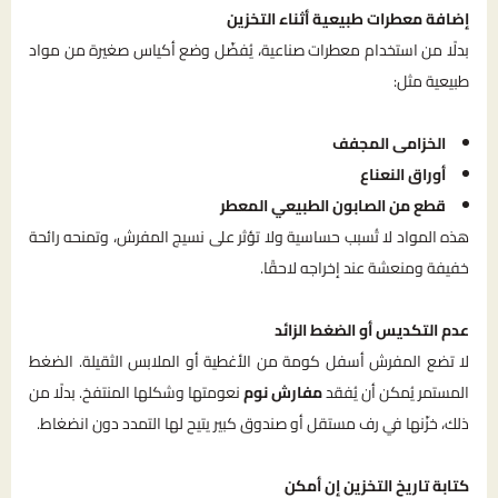
إضافة معطرات طبيعية أثناء التخزين
بدلًا من استخدام معطرات صناعية، يُفضّل وضع أكياس صغيرة من مواد
طبيعية مثل:
الخزامى المجفف
أوراق النعناع
قطع من الصابون الطبيعي المعطر
هذه المواد لا تُسبب حساسية ولا تؤثر على نسيج المفرش، وتمنحه رائحة
خفيفة ومنعشة عند إخراجه لاحقًا.
عدم التكديس أو الضغط الزائد
لا تضع المفرش أسفل كومة من الأغطية أو الملابس الثقيلة. الضغط
المستمر يُمكن أن يُفقد
مفارش نوم
نعومتها وشكلها المنتفخ. بدلًا من
ذلك، خزّنها في رف مستقل أو صندوق كبير يتيح لها التمدد دون انضغاط.
كتابة تاريخ التخزين إن أمكن