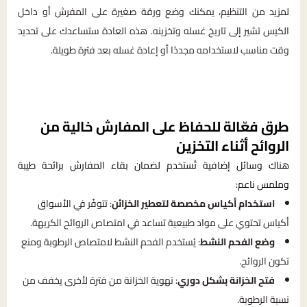
لمزيد من التنظيم، يمكنك وضع ورقة صغيرة على المفرش أو داخل
الكيس تشير إلى تاريخ غسله وتخزينه. هذه العادة ستساعدك على تحديد
وقت مناسب لاستخدامه مجددًا أو إعادة غسله بعد فترة طويلة.
طرق فعّالة للحفاظ على المفارش خالية من
الروائح أثناء التخزين
هناك وسائل إضافية تُستخدم لضمان بقاء المفارش برائحة طيبة
وملمس ناعم:
استخدام أكياس مخصصة لتعطير الخزائن
: تتوفّر في الأسواق
أكياس تحتوي على مواد طبيعية تساعد في امتصاص الروائح الكريهة.
وضع الفحم النشط
: يُستخدم الفحم النشط لامتصاص الرطوبة ومنع
تكون الروائح.
فتح الخزانة بشكل دوري
: تهوية الخزانة من فترة لأخرى يخفف من
نسبة الرطوبة.