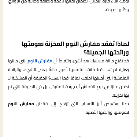
نومك أثناء فترة التخزين، لضمان بقائها ناعمة ونظيفة وخالية من الروائح،
وكأنها جديدة.
لماذا تفقد مفارش النوم المخزنة نعومتها
ورائحتها الجميلة؟
قد تفتح خزانة ملابسك بعد أشهر، وتتفاجأ أن
مفارش النوم
التي خزّنتها
بعناية لم تعد كما كانت؛ ملمسها أصبح خشنًا بعض الشيء، والرائحة
المنعشة التي أحببتها اختفت تمامًا. فما السبب؟ الحقيقة أن المشكلة لا
تكمن غالبًا في نوع القماش أو جودة المفرش، بل في الطريقة التي تم
بها تخزينه.
دعنا نستعرض أبرز الأسباب التي تؤدي إلى فقدان
مفارش النوم
لنعومتها ورائحتها الأصلية: