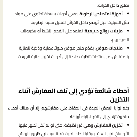
تعلق داخل الخزانة.
أجهزة امتصاص الرطوبة
: وهي أدوات بسيطة تحتوي على مواد
مثل السيليكا جيل تُوضع داخل الخزائن لتقليل نسبة الرطوبة.
مزيلات روائح طبيعية
: تعتمد على الفحم النشط أو بيكربونات
الصوديوم.
منتجات هوفن
: يقدّم متجر هوفن حلولاً عملية وذكية للعناية
بالمفارش، من منتجات تنظيف خاصة إلى أدوات تخزين عالية الجودة.
أخطاء شائعة تؤدي إلى تلف المفارش أثناء
التخزين
رغم نوايا البعض الجيدة في الحفاظ على مفارشهم، إلا أن هناك أخطاء
متكررة تؤدي إلى تلفها. إليك أبرزها:
تخزين المفارش وهي غير نظيفة
: حتى لو لم تكن تظهر عليها
الأوساخ، فإن العرق وبقايا الجلد الميت قد تتسبب في ظهور الروائح