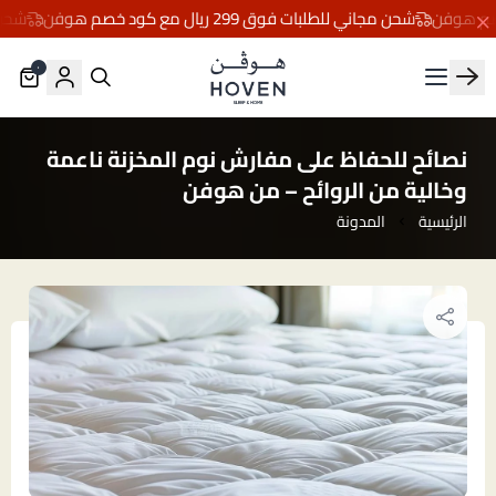
شحن مجاني للطلبات فوق 299 ريال مع كود خصم هوفن
شحن مجاني ل
٠
مفارش هوڤن
نصائح للحفاظ على مفارش نوم المخزنة ناعمة
وخالية من الروائح – من هوفن
الرئيسية
المدونة