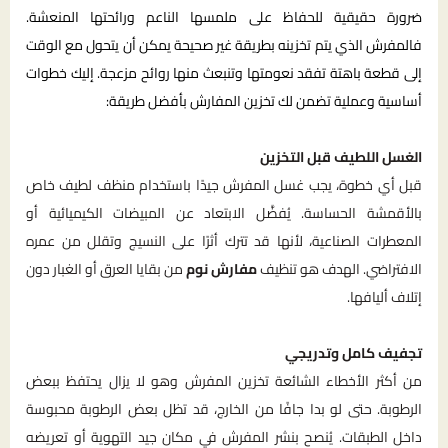
ضرورة حقيقية للحفاظ على ملمسها الناعم ورائحتها المنعشة.
فالمفرش الذي يتم تخزينه بطريقة غير صحيحة يمكن أن يتحول مع الوقت
إلى قطعة باهتة تفقد نعومتها وتنبعث منها روائح مزعجة. إليك خطوات
أساسية وعملية تضمن لك تخزين المفارش بأفضل طريقة:
الغسل اللطيف قبل التخزين
قبل أي خطوة، يجب غسل المفرش جيدًا باستخدام منظف لطيف خاص
بالأقمشة الحساسة. يُفضَّل الابتعاد عن المبيضات الكيميائية أو
المعطرات الصناعية، لأنها قد تترك أثرًا على النسيج وتقلل من عمره
الافتراضي. الهدف هو تنظيف
مفارش نوم
من بقايا العرق أو الغبار دون
إتلاف أليافها.
تجفيف كامل وتدريجي
من أكثر الأخطاء الشائعة تخزين المفرش وهو لا يزال يحتفظ ببعض
الرطوبة. حتى لو بدا جافًا من الخارج، قد تظل بعض الرطوبة محبوسة
داخل الطبقات. يُنصح بنشر المفرش في مكان جيد التهوية أو تعريضه