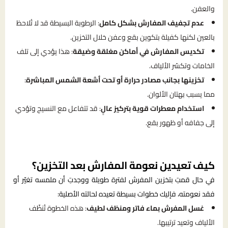
والعفن.
عدم تجفيف المفارش بشكل كامل
: الرطوبة البسيطة قد لا تُلاحظ
بالعين لكنها كفيلة بتكوين بقع وعفن خلال التخزين.
تكديس المفارش في أماكن مغلقة وضيقة
: هذا يؤدي إلى تلف
الخامات وتكسّر الألياف.
تخزينها بجانب مصادر حرارة أو تحت أشعة الشمس المباشرة
:
مما يسبب بهتان الألوان.
استخدام معطرات قوية بتركيز عالٍ
: قد تتفاعل مع النسيج وتؤدي
إلى جفافه أو ظهور بقع.
كيف تعيدين نعومة المفارش بعد التخزين؟
في حال قمتِ بتخزين المفرش لفترة طويلة ووجدتِ أن ملمسه تغيّر أو
فقد نعومته، فإليك خطوات بسيطة تعيده لحالته الأصلية:
غسل المفرش بماء فاتر ومنظف لطيف
: هذه الخطوة تُنظّف
الألياف وتعيد ترتيبها.