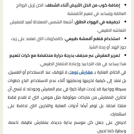
إضافة كوب من الخل الأبيض أثناء الشطف
: الخل يُزيل الروائح
العالقة ويُساعد في تنعيم الأقمشة.
تجفيفه في الهواء الطلق
: أشعة الشمس المعتدلة تُعيد للمفرش
انتعاشه الطبيعي.
استخدام مُنعّم أقمشة طبيعي
: كالمكونات التي تعتمد على زيت
جوز الهند أو زبدة الشيا.
تمرير المفرش عبر مجفف بدرجة حرارة منخفضة مع كرات تنعيم
:
هذا يساعد في فك التجاعيد وإعادة الانتفاخ الطبيعي.
في الختام، العناية بـ
مفارش نوم
ك
لا تتوقف عند الاستخدام أو الغسيل،
بل تمتد إلى كيفية تخزينها وحمايتها أثناء عدم الاستخدام. اتباع خطوات
بسيطة وواعية قد يُحدث فرقًا كبيرًا في عمر المفرش وجودته. لا تنسي أن
تختاري المفارش من ماركات موثوقة مثل هوفن، التي لا تقدم فقط
منتجًا فخمًا، بل توفر أيضًا أدوات العناية والتخزين التي تحافظ على
استثمارك.
احرصي على جعل كل موسم بداية جديدة، بمفارش نظيفة، ناعمة،
وعطرة كما تحبين.