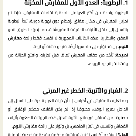
1. الرطوبة: العدو الأول للمفارش المخزنة
الرطوبة واحدة من أكثر العوامل المدمّرة لخامات المفارش. فإذا تم
تخزين المفرش في مكان مغلق بإحكام دون تهوية دورية، تبدأ الرطوبة
بالتسلل إلى داخل الألياف الدقيقة للمفروشات، مما يُمهّد الطريق لنمو
العفن والبكتيريا. هذه الكائنات المجهرية لا تفسد فقط رائحة
مفارش
النوم
، بل قد تؤثر على ملمسها أيضًا، فتبدو خشنة أو لزجة.
نصيحة:
تأكد من جفاف المفرش تمامًا قبل تخزينه، وافتح الخزانة من
وقت لآخر لتجديد الهواء.
2. الغبار والأتربة: الخطر غير المرئي
رغم تغليف المفارش في أكياس، إلا أن ذرات الغبار قادرة على التسلل إلى
الداخل بمرور الوقت، خصوصًا إذا لم يكن الغلاف محكم الإغلاق أو
مصنوعًا من قماش غير مانع للأتربة. تعلق هذه الجزيئات الصغيرة بألياف
القماش وتتسبب في تغيّر الملمس، بل وتؤثر على رائحة
مفارش النوم
.
الحل؟
استخدم أكياس تخزين قماشية محكمة ومُصمّمة خصيصًا لحماية