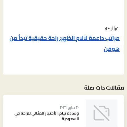
اقرأ أيضا:
مراتب داعمة لآلام الظهر: راحة حقيقية تبدأ من
هوفن
مقالات ذات صلة
٢٠ مايو ٢٠٢٦
وسادة نيام: الأختيار المثالي للراحة في
السعودية