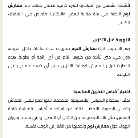
لأشعة الشمس غير المباشرة لفترة كافية لضمان جفاف تام.
مفارش
نوم
الرطبة هي بيئة مثالية للعفن والبكتيريا، فاحرص على التجفيف
الكامل.
التهوية قبل التخزين
بعد التجفيف، اترك
مفارش النوم
مفرودة لعدة ساعات داخل الغرفة،
دون طيّ، حتى تتأكد من خلوها التام من أي رائحة أو رطوبة. هذه
الخطوة تهيّئ المفرش لعملية التخزين دون أي ضغط مفاجئ على
الألياف.
اختيار أكياس التخزين المناسبة
تجنّب استخدام الأكياس البلاستيكية المحكمة، لأنها تمنع تنفس القماش
وتحبس الرطوبة. الأفضل دائمًا هو استخدام أكياس قماشية قابلة
للتنفس، مثل تلك المصنوعة من الكتان أو القطن، والتي تسمح بدوران
الهواء حول
مفارش نوم
وتحميها من الغبار في الوقت نفسه.