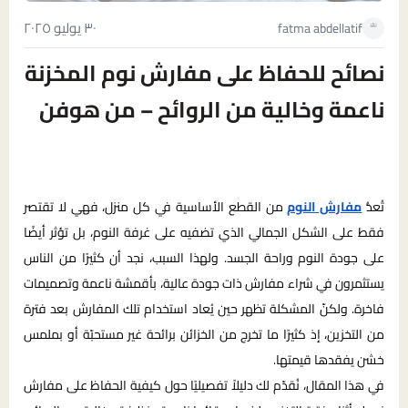
٣٠ يوليو ٢٠٢٥
fatma abdellatif
نصائح للحفاظ على مفارش نوم المخزنة
ناعمة وخالية من الروائح – من هوفن
تُعدُّ
مفارش النوم
من القطع الأساسية في كل منزل، فهي لا تقتصر
فقط على الشكل الجمالي الذي تضفيه على غرفة النوم، بل تؤثر أيضًا
على جودة النوم وراحة الجسد. ولهذا السبب، نجد أن كثيرًا من الناس
يستثمرون في شراء مفارش ذات جودة عالية، بأقمشة ناعمة وتصميمات
فاخرة. ولكنّ المشكلة تظهر حين يُعاد استخدام تلك المفارش بعد فترة
من التخزين، إذ كثيرًا ما تخرج من الخزائن برائحة غير مستحبّة أو بملمس
خشن يفقدها قيمتها.
في هذا المقال، نُقدّم لك دليلاً تفصيليًا حول كيفية الحفاظ على مفارش