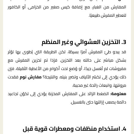
المفارش من الغبار، مع إضافة كيس صغير من الخزامى أو الكافور
لتعطير المفرش طبيعيًا.
3. التخزين العشوائي وغير المنظم
قد يبدو طيّ المفرش أمرًا بسيطًا، لكن الطريقة التي يُطوى بها تؤثر
بشكل مباشر على حالته بعد التخزين. فإذا تم تخزين المفرش مع
مفروشات لم تُغسل جيدًا، أو وُضع تحت أكوام من الأغطية الثقيلة، فإن
ذلك يؤدي إلى تكسّر الألياف وتضرر بنيته. والنتيجة؟
مفارش نوم
فقدت
مرونتها، وانبعاث رائحة غير محببة.
معلومة:
الضغط الزائد على المفارش المخزنة يؤدي إلى تكوّن تجاعيد
دائمة يصعب إزالتها حتى بالغسيل.
4. استخدام منظفات ومعطرات قوية قبل