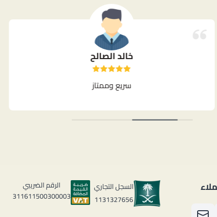
خالد الصالح
سريع وممتاز
لاء
الرقم الضريبي
السجل التجاري
311611500300003
1131327656