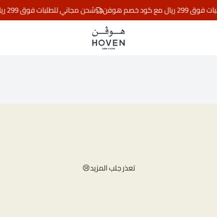
مع كود خصم هوفن
شحن مجاني للطلبات فوق 299 ريال مع كود خصم هوفن
مفارش هوڤن
تعذر جلب المزيد😢