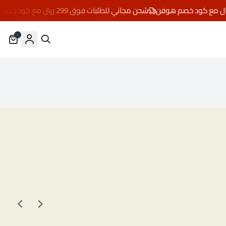
شحن مجاني للطلبات فوق 299 ريال مع كود خصم هوفن
٠