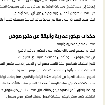
إضافة إلى ذلك، تتفوق وسادات الرقبة من هوفن بمرونتها وسهولة تنظيفه
جرب مخدات هوفن لأفضل تجربة نوم من دون أي إزعاج أو قلق.
اختيار هذه المخدات السرير يعزز من جودة حياتك اليومية ويعطيك شعوراً بال
مخدات ديكور عصرية وأنيقة من متجر هوفن
مخدات فندقية عصرية وأنيقة
اختيارك الصحيح لوساداتك ديكور السرير تعكس ذوقك الرفيع.
في متجر هوفن، ستجد أفضل مخدات فندقية تلبي احتياجاتك.
تتميز المخدات بتصاميم أنيقة تناسب جميع أنواع الديكورات، مما يضمن انس
المخدات متوفرة بألوان متعددة وخامات راقية توفر الدعم والراحة.
تسهم المخدات الطبية في تخفيف ضغط الرقبة والكتفين، مما يمنحك نومًا ها
سواء كنت تبحث عن وسادة الرقبة أو مخدات السرير، ستجد بالتأكيد ما يناسب
وعندما يتعلق الأمر بتصميم ديكور منزلك، فإن مخدات السرير من هوفن هي ا
اكتشف كيف يمكن لهذه المخدات تحويل غرفتك لمكان مريح وجميل.