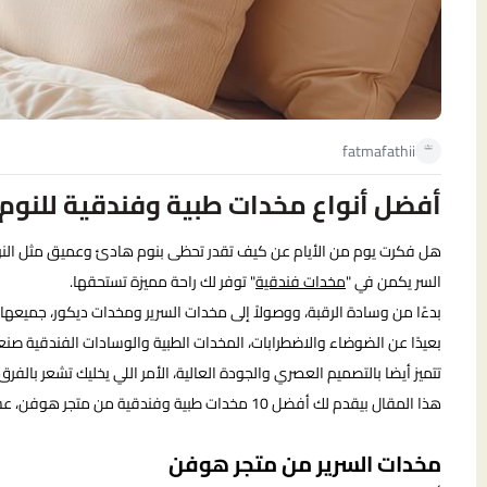
fatmafathii
أفضل أنواع مخدات طبية وفندقية للنو
هل فكرت يوم من الأيام عن كيف تقدر تحظى بنوم هادئ وعميق مثل النوم
السر يكمن في "
مخدات فندقية
" توفر لك راحة مميزة تستحقها.
بدءًا من وسادة الرقبة، ووصولاً إلى مخدات السرير ومخدات ديكور، جميعها 
بعيدًا عن الضوضاء والاضطرابات، المخدات الطبية والوسادات الفندقية صنعت
تتميز أيضا بالتصميم العصري والجودة العالية، الأمر اللي يخليك تشعر بالفر
هذا المقال بيقدم لك أفضل 10 مخدات طبية وفندقية من متجر هوفن، عشان تقدر تختار الأنسب لاحتياجاتك وتحظى بنوم هادئ وعميق.
مخدات السرير من متجر هوفن