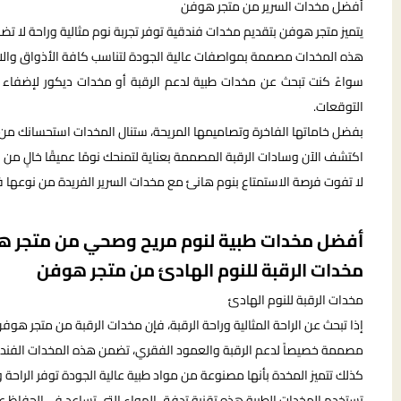
أفضل مخدات السرير من متجر هوفن
يتميز متجر هوفن بتقديم مخدات فندقية توفر تجربة نوم مثالية وراحة لا تض
هذه المخدات مصممة بمواصفات عالية الجودة لتناسب كافة الأذواق والاح
سواءً كنت تبحث عن مخدات طبية لدعم الرقبة أو مخدات ديكور لإضفاء
التوقعات.
بفضل خاماتها الفاخرة وتصاميمها المريحة، ستنال المخدات استحسانك من 
اكتشف الآن وسادات الرقبة المصممة بعناية لتمنحك نومًا عميقًا خالٍ من ال
لا تفوت فرصة الاستمتاع بنوم هانئ مع مخدات السرير الفريدة من نوعها 
أفضل مخدات طبية لنوم مريح وصحي من متجر 
مخدات الرقبة للنوم الهادئ من متجر هوفن
مخدات الرقبة للنوم الهادئ
إذا تبحث عن الراحة المثالية وراحة الرقبة، فإن مخدات الرقبة من متجر هوفن
مصممة خصيصاً لدعم الرقبة والعمود الفقري، تضمن هذه المخدات الفندقية
كذلك تتميز المخدة بأنها مصنوعة من مواد طبية عالية الجودة توفر الراحة 
تستخدم المخدات الطبیة هذه تقنية تدفق الهواء التي تساعد في الحفاظ على