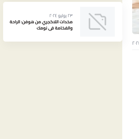
٢٣ يوليو ٢٠٢٤
مخدات اللاكجري من هوفن: الراحة
والفخامة في نومك