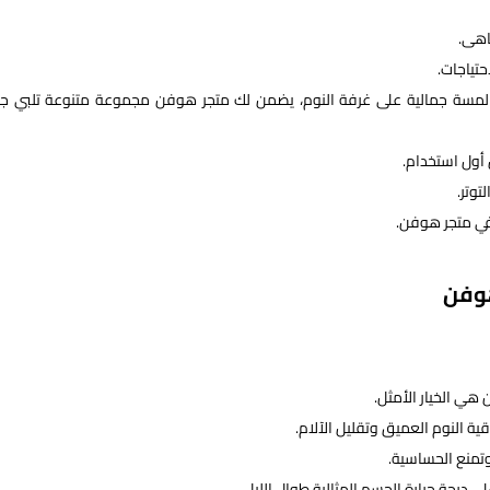
اهى.
تياجات.
 لمسة جمالية على غرفة النوم، يضمن لك متجر هوفن مجموعة متنوعة تلبي ج
أول استخدام.
توتر.
في متجر هوفن.
هوفن
 هي الخيار الأمثل.
 النوم العميق وتقليل الآلام.
وتمنع الحساسية.
 درجة حرارة الجسم المثالية طوال الليل.