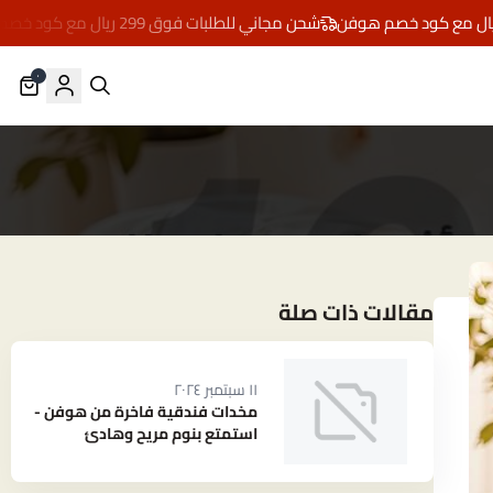
شحن مجاني للطلبات فوق 299 ريال مع كود خصم هوفن
٠
مقالات ذات صلة
١١ سبتمبر ٢٠٢٤
مخدات فندقية فاخرة من هوفن -
استمتع بنوم مريح وهادئ