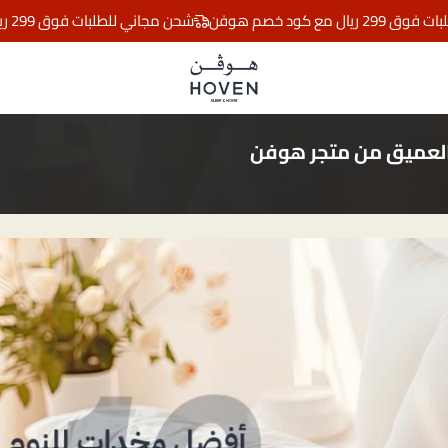
 خصم هوفن
شحن مجاني للطلبات فوق 299 ريال مع كود خصم هوفن
مفارش هوڤن
والعميق من متجر هوفن