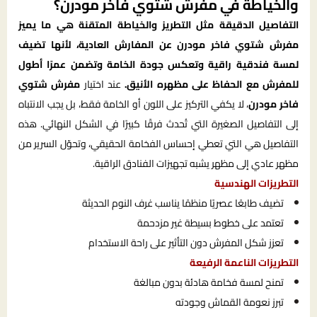
والخياطة في مفرش شتوي فاخر مودرن؟
التفاصيل الدقيقة مثل التطريز والخياطة المتقنة هي ما يميز
مفرش شتوي فاخر مودرن عن المفارش العادية، لأنها تضيف
لمسة فندقية راقية وتعكس جودة الخامة وتضمن عمرًا أطول
للمفرش مع الحفاظ على مظهره الأنيق.
عند اختيار
مفرش شتوي
فاخر مودرن
، لا يكفي التركيز على اللون أو الخامة فقط، بل يجب الانتباه
إلى التفاصيل الصغيرة التي تُحدث فرقًا كبيرًا في الشكل النهائي. هذه
التفاصيل هي التي تعطي إحساس الفخامة الحقيقي، وتحوّل السرير من
مظهر عادي إلى مظهر يشبه تجهيزات الفنادق الراقية.
التطريزات الهندسية
تضيف طابعًا عصريًا منظمًا يناسب غرف النوم الحديثة
تعتمد على خطوط بسيطة غير مزدحمة
تعزز شكل المفرش دون التأثير على راحة الاستخدام
التطريزات الناعمة الرفيعة
تمنح لمسة فخامة هادئة بدون مبالغة
تبرز نعومة القماش وجودته