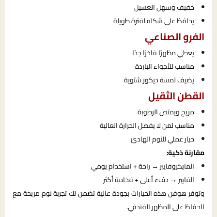
خفيف وسهل الغسيل
يحافظ على شكله لفترة طويلة
الفرو الصناعي
يعطي مظهرًا فاخرًا جدًا
مناسب للأجواء الباردة
يضيف لمسة ديكور شتوية
القطن الثقيل
مريح ويمتص الرطوبة
مناسب لمن لا يفضل الحرارة العالية
خيار عملي للنوم الهادئ
مقارنة ذكية:
المايكروفايبر → راحة + استخدام يومي
الفايبر → دفء أعلى + فخامة أكثر
وتوفر هوفن هذه الخيارات بجودة عالية تضمن لك تجربة نوم مريحة مع
الحفاظ على المظهر الفندقي.