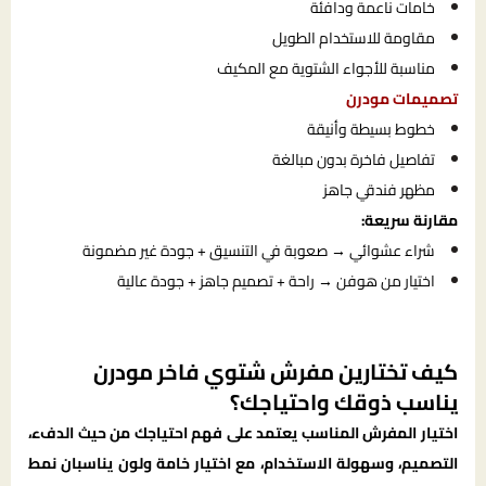
خامات ناعمة ودافئة
مقاومة للاستخدام الطويل
مناسبة للأجواء الشتوية مع المكيف
تصميمات مودرن
خطوط بسيطة وأنيقة
تفاصيل فاخرة بدون مبالغة
مظهر فندقي جاهز
مقارنة سريعة:
شراء عشوائي → صعوبة في التنسيق + جودة غير مضمونة
اختيار من هوفن → راحة + تصميم جاهز + جودة عالية
كيف تختارين مفرش شتوي فاخر مودرن
يناسب ذوقك واحتياجك؟
اختيار المفرش المناسب يعتمد على فهم احتياجك من حيث الدفء،
التصميم، وسهولة الاستخدام، مع اختيار خامة ولون يناسبان نمط