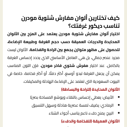
كيف تختارين ألوان مفارش شتوية مودرن
تناسب ديكور غرفتك؟
اختيار ألوان مفارش شتوية مودرن يعتمد على المزج بين الألوان
المحايدة والدرجات العميقة حسب حجم الغرفة وطبيعة الإضاءة،
للحصول على مظهر متوازن يجمع بين الراحة والفخامة.
الألوان ليست
مجرد عنصر جمالي، بل هي العامل الأساسي الذي يحدد إحساس الغرفة
بالكامل. عند اختيار
مفرش شتوي فاخر مودرن
، فإن اللون المناسب
يمكن أن يجعل الغرفة تبدو أوسع، أكثر دفئًا، أو أكثر فخامة، خاصة في
البيوت السعودية التي تعتمد على الإضاءة الهادئة والمكيفات.
الألوان المحايدة (للراحة والبساطة)
الأبيض: يعطي إحساس بالنقاء ويوسّع المساحة بصريًا
الرمادي: يضيف لمسة عصرية هادئة وسهل التنسيق
البيج: يمنح دفء ناعم يناسب أجواء الشتاء
الألوان العميقة (للفخامة والدفء)