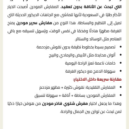
التي تبحث عن الأناقة بدون تعقيد.
المفارش المودرن أصبحت الخيار
الأكثر طلبًا في السعودية لأنها تتماشى مع اتجاهات الديكور الحديثة التي
تميل إلى التنظيم والبساطة. هذا النوع من
مفارش سرير مودرن
يمنح
الغرفة مظهرًا هادئًا وفخمًا في نفس الوقت، ويُسهل تنسيقه مع باقي
العناصر مثل الوسائد والستائر.
تصميم بسيط بخطوط نظيفة بدون نقوش مزدحمة
ألوان محايدة مثل الأبيض والرمادي والبيج
خامات ناعمة تعزز الراحة اليومية
سهولة الدمج مع ديكور الغرفة
مقارنة سريعة داخل الاختيار:
المفارش التقليدية: نقوش كثيرة + مظهر مزدحم
المفارش المودرن: بساطة + أناقة + سهولة تنسيق
وهذا ما يجعل اختيار
مفرش شتوي فاخر مودرن
من هوفن خيارًا ذكيًا
لمن تبحث عن توازن بين الجمال والراحة.