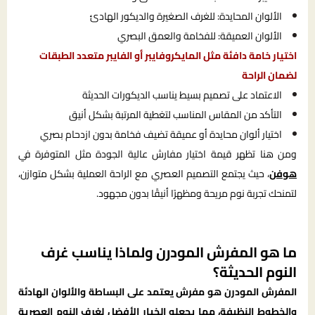
الألوان المحايدة: للغرف الصغيرة والديكور الهادئ
الألوان العميقة: للفخامة والعمق البصري
اختيار خامة دافئة مثل المايكروفايبر أو الفايبر متعدد الطبقات
لضمان الراحة
الاعتماد على تصميم بسيط يناسب الديكورات الحديثة
التأكد من المقاس المناسب لتغطية المرتبة بشكل أنيق
اختيار ألوان محايدة أو عميقة تضيف فخامة بدون ازدحام بصري
ومن هنا تظهر قيمة اختيار مفارش عالية الجودة مثل المتوفرة في
هوفن
، حيث يجتمع التصميم العصري مع الراحة العملية بشكل متوازن،
لتمنحك تجربة نوم مريحة ومظهرًا أنيقًا بدون مجهود.
ما هو المفرش المودرن ولماذا يناسب غرف
النوم الحديثة؟
المفرش المودرن هو مفرش يعتمد على البساطة والألوان الهادئة
والخطوط النظيفة، مما يجعله الخيار الأفضل لغرف النوم العصرية