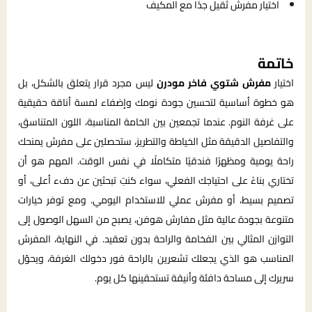
اختيار مفرش ثقيل جدًا مع المكيف
خاتمة
اختيار
مفرش شتوي فاخر مودرن
ليس مجرد قرار يتعلق بالشكل، بل
هو خطوة أساسية لتحسين جودة نومك وإضفاء لمسة أناقة حقيقية
على غرفة النوم. عندما تجمعين بين الخامة المناسبة، اللون المتناسق،
والتفاصيل الدقيقة مثل الخياطة والتطريز، ستحصلين على مفرش يمنحك
راحة يومية ومظهرًا فندقيًا متكاملًا في نفس الوقت. المهم هو أن
تختاري بناءً على احتياجك الفعلي، سواء كنتِ تبحثين عن دفء أعلى، أو
تصميم بسيط، أو مفرش عملي للاستخدام اليومي. ومع توفر خيارات
متنوعة بجودة عالية مثل مفارش هوفن، يصبح من السهل الوصول إلى
التوازن المثالي بين الفخامة والراحة بدون تعقيد. في النهاية، المفرش
المناسب هو الذي يجعلك تشعرين بالراحة فور دخولك الغرفة، ويحوّل
سريرك إلى مساحة دافئة وأنيقة تستحقينها كل يوم.