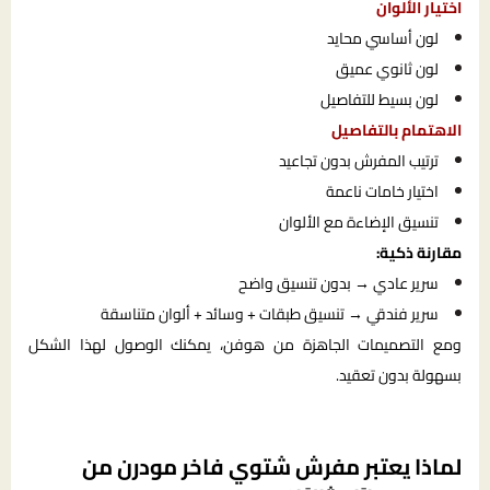
اختيار الألوان
لون أساسي محايد
لون ثانوي عميق
لون بسيط للتفاصيل
الاهتمام بالتفاصيل
ترتيب المفرش بدون تجاعيد
اختيار خامات ناعمة
تنسيق الإضاءة مع الألوان
مقارنة ذكية:
سرير عادي → بدون تنسيق واضح
سرير فندقي → تنسيق طبقات + وسائد + ألوان متناسقة
ومع التصميمات الجاهزة من هوفن، يمكنك الوصول لهذا الشكل
بسهولة بدون تعقيد.
لماذا يعتبر مفرش شتوي فاخر مودرن من