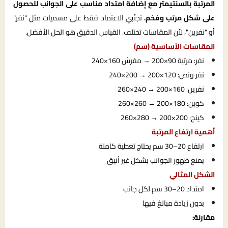
المرتبة بالسنتيمتر مع إضافة امتداد مناسب على الجوانب للحصول
على شكل مرتب وفخم.
تجنّبي الاعتماد فقط على مسميات مثل "نفر"
أو "نفرين"، لأن المقاسات تختلف. القياس الدقيق هو الحل الأفضل.
المقاسات الأساسية (سم)
نفر: مرتبة 90×200 → مفرش 160×240
نفر ونص: 120×200 → 200×240
نفرين: 160×200 → 240×260
كوين: 180×200 → 260×260
كينج: 200×200 → 280×260
أهمية ارتفاع المرتبة
ارتفاع 20–30 سم يحتاج تغطية كاملة
يمنع ظهور الجوانب بشكل غير أنيق
الشكل المثالي
امتداد 20–30 سم لكل جانب
بدون زيادة مبالغ فيها
مقارنة: