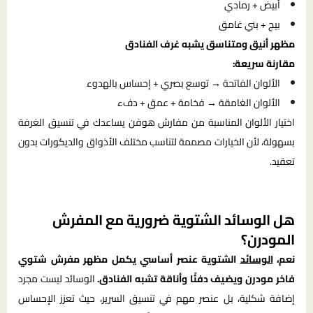
أبيض + رمادي
بيج + بني غامق
مظهر أنيق ومتناسق يشبه غرف الفنادق
مقارنة سريعة:
الألوان الفاتحة → توسع بصري + إحساس بالهدوء
الألوان الغامقة → فخامة + عمق + دفء
اختيار الألوان المناسبة من مفارش هوفن يساعدك في تنسيق الغرفة
بسهولة، لأن الخيارات مصممة لتناسب مختلف الأذواق والديكورات بدون
تعقيد.
هل الوسائد الشتوية ضرورية مع المفرش
المودرن؟
نعم،
الوسائد
الشتوية عنصر أساسي يكمل مظهر مفرش شتوي
فاخر مودرن ويضيف دفئًا وأناقة تشبه الفنادق.
الوسائد ليست مجرد
إضافة شكلية، بل عنصر مهم في تنسيق السرير، حيث تعزز الإحساس