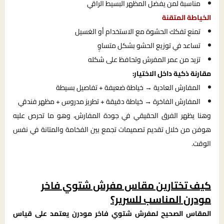
مناسبة لمن يفضل المظهر البسيط الراقي
الخياطة المتقنة
تمنع تفكك الحشوة مع الاستخدام أو الغسيل
تساعد في توزيع الحشو بشكل متساوٍ
تزيد من عمر المفرش وتحافظ على شكله
مقارنة ذكية داخل الاختيار:
المفارش العادية → خياطة ضعيفة + تفاصيل بسيطة
المفارش الفاخرة → خياطة دقيقة + تطريز مدروس + مظهر فندقي
وهنا يظهر الفرق الحقيقي في جودة المفارش، وهو ما تحرص عليه
هوفن من خلال تقديم تصميمات تجمع بين الفخامة والمتانة في نفس
الوقت.
كيف تختارين مقاس مفرش شتوي فاخر
مودرن المناسب للسرير؟
المقاس الصحيح لمفرش شتوي فاخر مودرن يعتمد على قياس