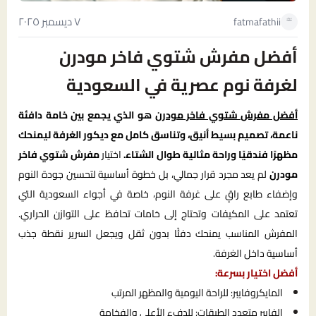
٧ ديسمبر ٢٠٢٥
fatmafathii
أفضل مفرش شتوي فاخر مودرن
لغرفة نوم عصرية في السعودية
أفضل مفرش شتوي فاخر مودرن
هو الذي يجمع بين خامة دافئة
ناعمة، تصميم بسيط أنيق، وتناسق كامل مع ديكور الغرفة ليمنحك
مظهرًا فندقيًا وراحة مثالية طوال الشتاء.
اختيار
مفرش شتوي فاخر
مودرن
لم يعد مجرد قرار جمالي، بل خطوة أساسية لتحسين جودة النوم
وإضفاء طابع راقٍ على غرفة النوم، خاصة في أجواء السعودية التي
تعتمد على المكيفات وتحتاج إلى خامات تحافظ على التوازن الحراري.
المفرش المناسب يمنحك دفئًا بدون ثقل ويجعل السرير نقطة جذب
أساسية داخل الغرفة.
أفضل اختيار بسرعة:
المايكروفايبر: للراحة اليومية والمظهر المرتب
الفايبر متعدد الطبقات: للدفء الأعلى والفخامة