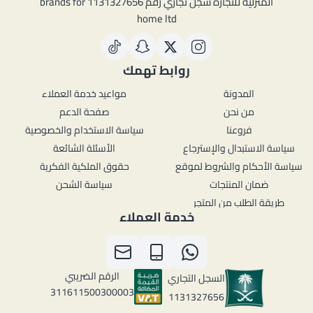
المنزلية للتجارة سجل تجاري رقم 1131327656 brands for
home ltd
روابط تهمك
المدونة
مواعيد خدمة العملاء
من نحن
صفحة الدعم
فروعنا
سياسة الاستخدام والخصوصية
سياسة الاستبدال والإسترجاع
الأسئلة الشائعة
سياسة الأحكام والشروط لموقع
حقوق الملكية الفكرية
ضمان المنتجات
سياسة الشحن
طريقة الطلب من المتجر
خدمة العملاء
الرقم الضريبي
السجل التجاري
311611500300003
1131327656