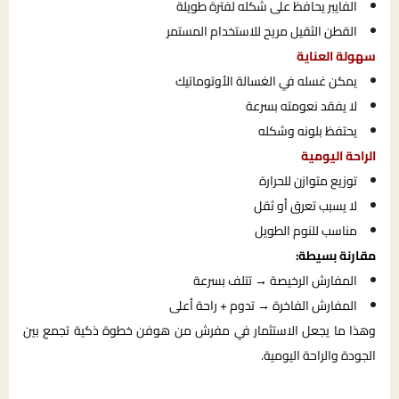
الفايبر يحافظ على شكله لفترة طويلة
القطن الثقيل مريح للاستخدام المستمر
سهولة العناية
يمكن غسله في الغسالة الأوتوماتيك
لا يفقد نعومته بسرعة
يحتفظ بلونه وشكله
الراحة اليومية
توزيع متوازن للحرارة
لا يسبب تعرق أو ثقل
مناسب للنوم الطويل
مقارنة بسيطة:
المفارش الرخيصة → تتلف بسرعة
المفارش الفاخرة → تدوم + راحة أعلى
وهذا ما يجعل الاستثمار في مفرش من هوفن خطوة ذكية تجمع بين
الجودة والراحة اليومية.