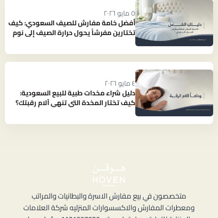
٥ مايو ٢٠٢٦
أفضل خامة مفارش للصيف السعودي: كيف
تختارين مفرشاً يحول حرارة الصيف إلى نوم
بارد ومنعش؟
٤ مايو ٢٠٢٦
دليل شراء مخدات طبية للبيع السعودية:
كيف تختار المخدة التي تنهي آلام رقبتك؟
متخصصون في بيع مفارش الاسرة والبطانيات والمراتب
ومعطرات المفارش والاكسسوارات المنزليه شركة العلامات