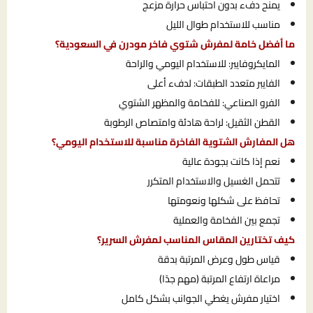
يمنح دفء بدون احتباس حرارة مزعج
مناسب للاستخدام طوال الليل
ما أفضل خامة لمفرش شتوي فاخر مودرن في السعودية؟
المايكروفايبر: للاستخدام اليومي والراحة
الفايبر متعدد الطبقات: لدفء أعلى
الفرو الصناعي: للفخامة والمظهر الشتوي
القطن الثقيل: لراحة هادئة وامتصاص الرطوبة
هل المفارش الشتوية الفاخرة مناسبة للاستخدام اليومي؟
نعم إذا كانت بجودة عالية
تتحمل الغسيل والاستخدام المتكرر
تحافظ على شكلها ونعومتها
تجمع بين الفخامة والعملية
كيف تختارين المقاس المناسب لمفرش السرير؟
قياس طول وعرض المرتبة بدقة
مراعاة ارتفاع المرتبة (مهم جدًا)
اختيار مفرش يغطي الجوانب بشكل كامل