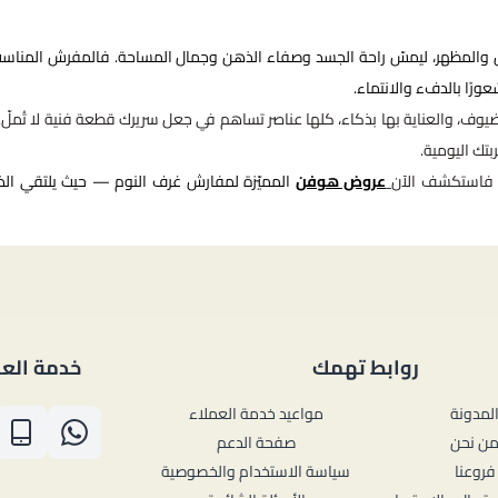
كل والمظهر، ليمسّ راحة الجسد وصفاء الذهن وجمال المساحة. فالمفرش المناسب
رًا بالدفء والانتماء.
ضيوف، والعناية بها بذكاء، كلها عناصر تساهم في جعل سريرك قطعة فنية لا تُملّ. 
بتك اليومية.
، فاستكشف الآن
عروض هوفن
المميّزة لمفارش غرف النوم — حيث يلتقي ال
روابط تهمك
خدمة العم
لمدونة
مواعيد خدمة العملاء
ن نحن
صفحة الدعم
فروعنا
سياسة الاستخدام والخصوصية