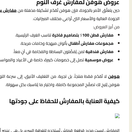
عروض هوفن لمفارش غرف النوم
حين يتعلّق الأمر بالجودة، فإن هوفن تُقدّم تشكيلة مذهلة من
مفارش سر
الجودة العالية والأسعار التي تُراعي مختلف الميزانيات.
من أبرز العروض:
مفارش قطن 100٪ بتصاميم فاخرة
تناسب الغرف الرئيسية.
مجموعات مفارش أطفال
بألوان مبهجة وخامات مريحة.
مفارش فندقية
لمن يُفضّلون البساطة والفخامة في آنٍ معاً.
عروض موسمية
تصل إلى خصومات كبيرة، خاصة في الأعياد والمواسم
هوفن
لا تُقدّم فقط منتجاً، بل تجربة. من التغليف الأنيق، إلى سرعة ا
هوفن يُتيح لك تصفّح المجموعة كاملة، واختيار ما يُناسبك بكل سهولة.
كيفية العناية بالمفارش للحفاظ على جودتها
المفارش ليست مجرد قطعة قماش تُستخدم لتغطية السرير، بل هي عنصر أس