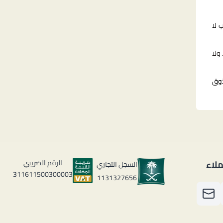
 لا
ولا
ذوق
لاء
الرقم الضريبي
السجل التجاري
311611500300003
1131327656