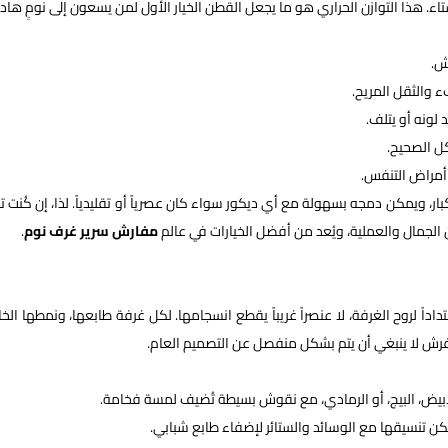
تاء. هذا التوازن الحراري هو ما يجعل القطن الخيار الأول لمن يسعون إلى نومٍ هاد
ش.
ء والثقل المريح.
 لونه أو يتلف.
كل الصحيح.
 أمراض التنفس.
بار، ويمكن دمجه بسهولة مع أي ديكور سواء كان عصرياً أو تقليدياً. لذا، إن كُنت ت
مفارش سرير غرف نوم
.
داداً لروح الغرفة، لا عنصراً غريباً يقطع انسجامها. لكل غرفة طابعها، ونمطها الخ
لمفرش لا ينبغي أن يتم بشكل منفصل عن التصميم العام.
لأبيض، البيج، أو الرمادي، مع نقوش بسيطة تُضيف لمسة فخامة.
مكن تنسيقها مع الوسائد والستائر لإضفاء طابع شبابي.