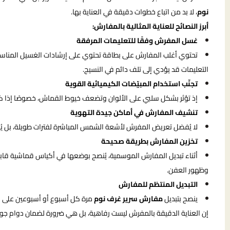
نوم
، لا بد من اتباع خطوات دقيقة في العناية بها.
أبرز النصائح للعناية المثالية بالمفارش:
غسل المفرش وفقًا للتعليمات المرفقة
تحتوي أغلب المفارش على بطاقة تحتوي على إرشادات الغسيل المناسبة
التعليمات قد يؤدي إلى تلف دائم في النسيج.
تجنّب استخدام المبيّضات الكيميائية القوية
إذ تؤثر بشكل سلبي على الألوان وتضعف خيوط القماش، خصوصًا إذا ك
تنشيف المفارش في أماكن جيدة التهوية
لا يُفضل تعريض المفرش لأشعة الشمس المباشرة لفترات طويلة، بل يُف
تخزين المفارش بطريقة صحيحة
أثناء تبديل المفارش الموسمية، يُنصح بوضعها في أكياس قماشية قابلة 
وظهور العفن.
التبديل المنتظم للمفارش
ينصح بتبديل
مفارش سرير غرف نوم
مرة كل أسبوع أو أسبوعين على الأ
إن العناية الدقيقة بالمفرش ليست رفاهية، بل هي ضرورة لضمان دوام جود