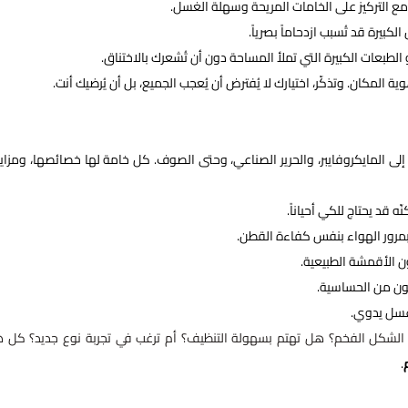
ع التركيز على الخامات المريحة وسهلة الغسل.
لكبيرة قد تُسبب ازدحاماً بصرياً.
 الطبعات الكبيرة التي تملأ المساحة دون أن تُشعرك بالاختناق.
المكان. وتذكّر، اختيارك لا يُفترض أن يُعجب الجميع، بل أن يُرضيك أنت.
إلى المايكروفايبر، والحرير الصناعي، وحتى الصوف. كل خامة لها خصائصها، ومزايا
ّه قد يحتاج للكي أحياناً.
 بمرور الهواء بنفس كفاءة القطن.
ن الأقمشة الطبيعية.
انون من الحساسية.
وغسل يدوي.
م الشكل الفخم؟ هل تهتم بسهولة التنظيف؟ أم ترغب في تجربة نوع جديد؟ كل 
.