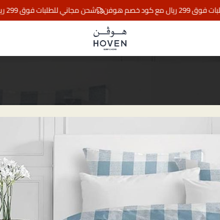
ود خصم هوفن
شحن مجاني للطلبات فوق 299 ريال مع كود خصم هوفن
مفارش هوڤن