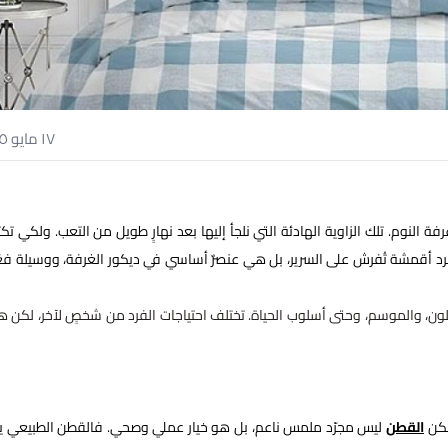
١٧ مايو ٢٠٢٥
ة النوم. تلك الزاوية الهادئة التي نلجأ إليها بعد نهارٍ طويل من التعب. ولكي تك
رد أقمشة تُفرش على السرير، بل هي عنصرٌ أساسي في ديكور الغرفة، ووسيلة فعّ
للون، والموسم، وحتى أسلوب الحياة. تختلف احتياجات الفرد من شخصٍ لآخر، لكن ه
ولكن
القطن
ليس مجرّد ملمس ناعم، بل هو خيار عملي وصحي. فالقطن الطبيعي يتم