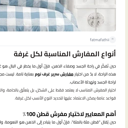
fatmafathii
أنواع المفارش المناسبة لكل غرفة
حين نُفكّر في راحة الجسد وصفاء الذهن، فإنّ أول ما يخطر في البال هو غرف
هذه الراحة، لا بدّ من اختيار
مفارش
سرير غرف نوم
بعناية تامة. ليست مج
لراحة الجسد وتهدئة الأعصاب.
اختيار المفرش المناسب لا يعتمد فقط على الشكل، بل يتعلّق بالخامة، وا
قواعد عامة يمكن الاعتماد عليها لتحديد النوع الأنسب لكل غرفة.
أهم المعايير لاختيار مفرش قطن 100٪
حين يُقال "قطن مئة بالمئة"، فإنّ أول ما يتبادر إلى الذهن هو النعومة. 