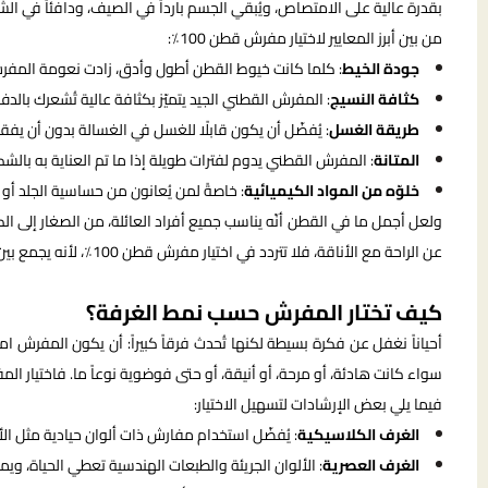
بقدرة عالية على الامتصاص، ويُبقي الجسم بارداً في الصيف، ودافئاً في الش
من بين أبرز المعايير لاختيار مفرش قطن 100٪:
جودة الخيط
: كلما كانت خيوط القطن أطول وأدق، زادت نعومة المفر
كثافة النسيج
: المفرش القطني الجيد يتميّز بكثافة عالية تُشعرك بالدف
طريقة الغسل
: يُفضّل أن يكون قابلًا للغسل في الغسالة بدون أن يفقد
المتانة
: المفرش القطني يدوم لفترات طويلة إذا ما تم العناية به بالش
خلوّه من المواد الكيميائية
: خاصةً لمن يُعانون من حساسية الجلد أو
ولعل أجمل ما في القطن أنّه يناسب جميع أفراد العائلة، من الصغار إلى الك
عن الراحة مع الأناقة، فلا تتردد في اختيار مفرش قطن 100٪، لأنه يجمع بين الجمال والعملية، ويُعد من أفضل الخيارات في عالم
كيف تختار المفرش حسب نمط الغرفة؟
أحياناً نغفل عن فكرة بسيطة لكنها تُحدث فرقاً كبيراً: أن يكون المفرش امت
سواء كانت هادئة، أو مرحة، أو أنيقة، أو حتى فوضوية نوعاً ما. فاختيار ا
فيما يلي بعض الإرشادات لتسهيل الاختيار:
الغرف الكلاسيكية
: يُفضّل استخدام مفارش ذات ألوان حيادية مثل ا
الغرف العصرية
: الألوان الجريئة والطبعات الهندسية تعطي الحياة، وي