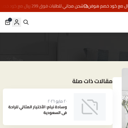
شحن مجاني للطلبات فوق 299 ريال مع كود خصم هوفن
٠
مقالات ذات صلة
٢٠ مايو ٢٠٢٦
وسادة نيام: الأختيار المثالي للراحة
في السعودية