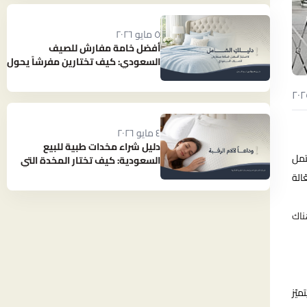
٥ مايو ٢٠٢٦
أفضل خامة مفارش للصيف
السعودي: كيف تختارين مفرشاً يحول
حرارة الصيف إلى نوم بارد ومنعش؟
٤ مايو ٢٠٢٦
دليل شراء مخدات طبية للبيع
تمل
السعودية: كيف تختار المخدة التي
تنهي آلام رقبتك؟
الة
ناك
يّز