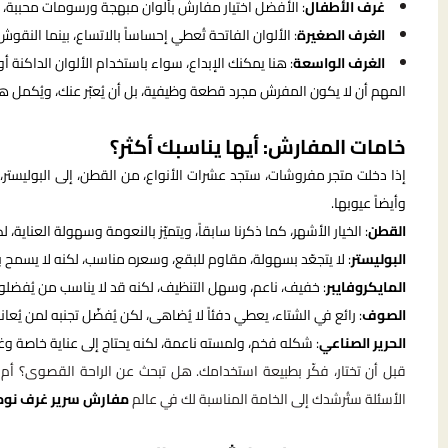
غرف الأطفال
: الأفضل اختيار مفارش بألوان مبهجة ورسومات محببة، م
الغرف الصغيرة
: الألوان الفاتحة تُعطي إحساساً بالاتساع، بينما النقوش ا
الغرف الواسعة
: هنا يمكنك الإبداع، سواء باستخدام الألوان الداكنة أو
المهم أن لا يكون المفرش مجرد قطعة وظيفية، بل أن يُعبّر عنك، ويُكمل هوية 
خامات المفارش: أيها يناسبك أكثر؟
إذا دخلت متجر مفروشات، ستجد عشرات الأنواع، من القطن، إلى البوليستر، 
وأيضاً عيوبها.
القطن
: الخيار الأشهر، كما ذكرنا سابقاً، ويتميّز بالنعومة وسهولة العناية، لكن
البوليستر
: لا يتجعّد بسهولة، مقاوم للبقع، وسعره مناسب، لكنه لا يسمح
المايكروفايبر
: خفيف، ناعم، وسهل التنظيف، لكنه قد لا يناسب من يُفضلو
الصوف
: رائع في الشتاء، يعطي دفئاً لا يُضاهى، لكن يُفضّل تجنبه لمن يُع
الحرير الصناعي
: شكله فخم، ولمسته ناعمة، لكنه يحتاج إلى عناية خاصة 
قبل أن تختار، فكّر بطبيعة استخدامك. هل تبحث عن الراحة القصوى؟ أ
الأسئلة ستُرشدك إلى الخامة المناسبة لك في عالم
مفارش سرير غرف نوم