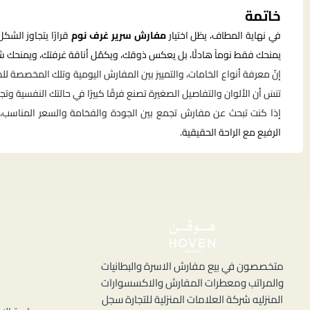
خاتمة
في نهاية المطاف، يظل اختيار
مفارش سرير غرف نوم
قرارًا يتجاوز الش
يمنحك فقط نوماً هادئًا، بل يعكس ذوقك، ويكمّل أناقة غرفتك، ويمنحك شعو
إنّ معرفة أنواع الخامات، والتمييز بين المفارش اليومية وتلك المخصصة لل
تنسَ أن الألوان والتفاصيل الصغيرة تصنع فرقًا كبيرًا في حالتك النفسية وتجر
إذا كنت تبحث عن مفارش تجمع بين الجودة والفخامة والسعر المناسب
الرفيع مع الراحة الحقيقية.
ا
متخصصون في بيع مفارش الاسرة والبطانيات
م
والمراتب ومعطرات المفارش والاكسسوارات
المنزليه شركة العلامات المنزلية للتجارة سجل