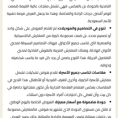
التضحية بالجودة، بل بالعكس، فهي تشمل منتجات عالية القيمة صُممت
لتوفر أقصى درجات الراحة والفخامة. وهذا ما يجعل العرض فرصة ذهبية
للأسر السعودية.
تنوع في التصاميم والموديلات:
لم تقتصر العروض على شكل واحد
أو تصميم محدد، بل ضمت مجموعة كبيرة من المفارش الكلاسيكية
والعصرية التي تناسب جميع الأذواق. فهناك التصاميم البسيطة لمحبي
الألوان الهادئة، وهناك المفارش المزينة بالنقوش الفاخرة لمحبي
التفاصيل الجريئة. هذا التنوع يضمن أن يجد كل فرد ما يناسب شخصيته
وذوقه.
مقاسات تناسب جميع الأسرة:
تقدم هوفن تشكيلات تشمل
مفارش للأسرة الكبيرة، وأخرى للغرف الفردية أو للأطفال. هذا التدرج في
المقاسات يعكس اهتمام العلامة التجارية بأن تكون منتجاتها حاضرة في
كل بيت، وأن تغطي كل احتياجات أفراد الأسرة دون استثناء.
جودة مضمونة مع أسعار مميزة:
العروض الخاصة باليوم الوطني
لا تقلل من مستوى الجودة الذي تشتهر به هوفن. فالمفارش مصنوعة
من خامات ممتازة تضمن النعومة والراحة والمتانة. بذلك يصبح العرض