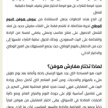
مجرد فرصة للشراء، بل هو فرصة لاختيار منتج يضيف قيمة حقيقية
للمنزل.
إن اتباع هذه الخطوات يجعل الاستفادة من
عروض هوفن اليوم
الوطني
تجربة متكاملة، لا تقتصر فقط على اقتناء مفرش جديد، بل تمتد
لتشمل الحصول على منتج مناسب وعملي يضفي لمسة من الراحة
والفخامة على البيت السعودي. وبذلك تتحول عملية الشراء نفسها إلى
جزء من الاحتفال باليوم الوطني، حيث يجمع المستهلك بين الفرح الوطني
والاختيار الذكي.
لماذا تختار مفارش هوفن؟
البيت هو المساحة التي يجد فيها الإنسان راحته وأمانه بعد يوم طويل
مليء بالمهام والتحديات. ومن أهم العناصر التي تُكمل جمال وراحة
البيت هي المفارش، فهي ليست مجرد قطع قماشية تغطي السرير، بل
هي تفاصيل أساسية تؤثر على جودة النوم والمزاج العام. ومع كثرة
الخيارات المتاحة في الأسواق، يبقى اختيار المفارش من هوفن قراراً
ذكياً يجمع بين الفخامة والراحة والسعر المناسب. لكن ما الذي يجعل