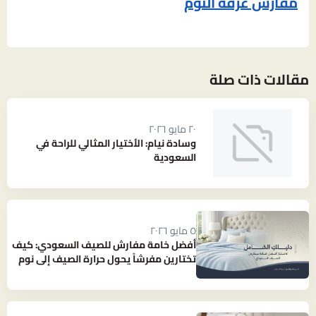
مفارش غرفة النوم
مقالات ذات صلة
٢٠ مايو ٢٠٢٦
وسادة نيام: الأختيار المثالي للراحة في
السعودية
٥ مايو ٢٠٢٦
أفضل خامة مفارش للصيف السعودي: كيف
تختارين مفرشاً يحول حرارة الصيف إلى نوم
بارد ومنعش؟