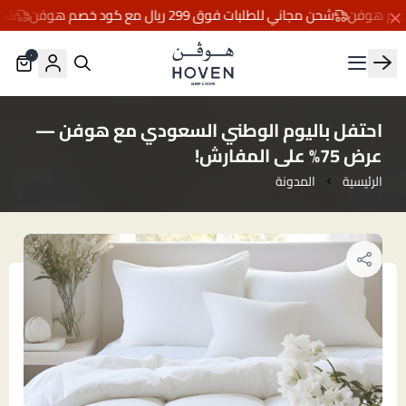
شحن مجاني للطلبات فوق 299 ريال مع كود خصم هوفن
شحن مجاني
٠
مفارش هوڤن
احتفل باليوم الوطني السعودي مع هوفن —
عرض 75% على المفارش!
الرئيسية
المدونة