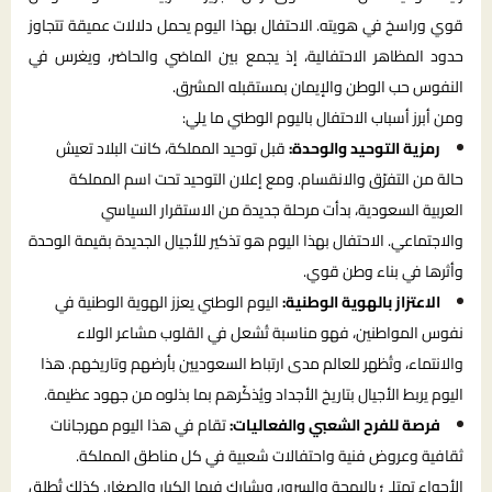
قوي وراسخ في هويته. الاحتفال بهذا اليوم يحمل دلالات عميقة تتجاوز
حدود المظاهر الاحتفالية، إذ يجمع بين الماضي والحاضر، ويغرس في
النفوس حب الوطن والإيمان بمستقبله المشرق.
ومن أبرز أسباب الاحتفال باليوم الوطني ما يلي:
رمزية التوحيد والوحدة:
قبل توحيد المملكة، كانت البلاد تعيش
حالة من التفرّق والانقسام. ومع إعلان التوحيد تحت اسم المملكة
العربية السعودية، بدأت مرحلة جديدة من الاستقرار السياسي
والاجتماعي. الاحتفال بهذا اليوم هو تذكير للأجيال الجديدة بقيمة الوحدة
وأثرها في بناء وطن قوي.
الاعتزاز بالهوية الوطنية:
اليوم الوطني يعزز الهوية الوطنية في
نفوس المواطنين، فهو مناسبة تُشعل في القلوب مشاعر الولاء
والانتماء، وتُظهر للعالم مدى ارتباط السعوديين بأرضهم وتاريخهم. هذا
اليوم يربط الأجيال بتاريخ الأجداد ويُذكّرهم بما بذلوه من جهود عظيمة.
فرصة للفرح الشعبي والفعاليات:
تقام في هذا اليوم مهرجانات
ثقافية وعروض فنية واحتفالات شعبية في كل مناطق المملكة.
الأجواء تمتلئ بالبهجة والسرور، ويشارك فيها الكبار والصغار. كذلك تُطلق