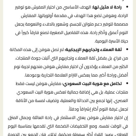
راحة لا مثيل لها:
الهدف الأساسي من اختيار المفرش هو توفير
الراحة، وهوفن تضع هذا الهدف في مقدمة أولوياتها. المفارش
مصممة لتوفير دعم متوازن للجسم، وشعور بالدفء والنعومة يجعل
النوم أعمق وأكثر راحة. هذه التفاصيل الصغيرة تصنع فارقاً كبيراً في
حياة الأسرة اليومية.
ثقة العملاء وتجاربهم الإيجابية:
لم تصل هوفن إلى هذه المكانة
من فراغ، بل بفضل ثقة العملاء وتجاربهم التي أثبتت جودة المنتجات.
الكثير من العملاء يؤكدون أن اختيار مفارش هوفن منحهم تجربة نوم
أفضل وراحة أكبر، مما يعكس التزام العلامة التجارية بوعودها.
تكامل مع هوية البيت السعودي:
مفارش هوفن ليست فقط
منتجات عملية، بل هي إضافة جمالية تعكس هوية البيت السعودي
العصري. إنها تجمع بين الحداثة والعملية، وتضيف لمسة من الأناقة
تجعل غرفة النوم أكثر إشراقاً ودفئاً.
إن اختيار مفارش هوفن يعني الاستثمار في راحة العائلة وجمال المنزل
في الوقت نفسه. ومع التخفيضات الضخمة التي تقدمها بمناسبة اليوم
الوطني، يصبح القرار أكثر سهولة وحكمة. لذلك، فإن الجمع بين الجودة