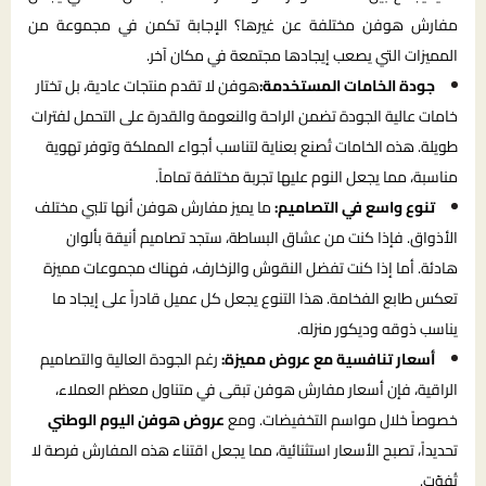
مفارش هوفن مختلفة عن غيرها؟ الإجابة تكمن في مجموعة من
المميزات التي يصعب إيجادها مجتمعة في مكان آخر.
جودة الخامات المستخدمة:
هوفن لا تقدم منتجات عادية، بل تختار
خامات عالية الجودة تضمن الراحة والنعومة والقدرة على التحمل لفترات
طويلة. هذه الخامات تُصنع بعناية لتناسب أجواء المملكة وتوفر تهوية
مناسبة، مما يجعل النوم عليها تجربة مختلفة تماماً.
تنوع واسع في التصاميم:
ما يميز مفارش هوفن أنها تلبي مختلف
الأذواق. فإذا كنت من عشاق البساطة، ستجد تصاميم أنيقة بألوان
هادئة. أما إذا كنت تفضل النقوش والزخارف، فهناك مجموعات مميزة
تعكس طابع الفخامة. هذا التنوع يجعل كل عميل قادراً على إيجاد ما
يناسب ذوقه وديكور منزله.
أسعار تنافسية مع عروض مميزة:
رغم الجودة العالية والتصاميم
الراقية، فإن أسعار مفارش هوفن تبقى في متناول معظم العملاء،
خصوصاً خلال مواسم التخفيضات. ومع
عروض هوفن اليوم الوطني
تحديداً، تصبح الأسعار استثنائية، مما يجعل اقتناء هذه المفارش فرصة لا
تُفوّت.