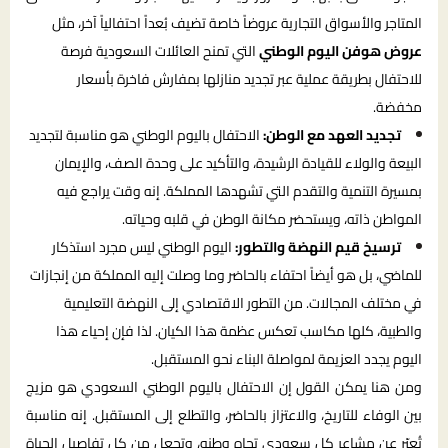
المتاجر والأسواق التجارية عروضاً خاصة تضيف بُعداً احتفالياً آخر، مثل
عروض هوفن اليوم الوطني
التي تمنح العائلات السعودية فرصة
للاحتفال بطريقة عملية عبر تجديد منازلها بمفارش فاخرة بأسعار
مخفضة.
تجديد العهد مع الوطن:
الاحتفال باليوم الوطني هو مناسبة لتجديد
البيعة والولاء للقيادة الرشيدة، والتأكيد على وحدة الصف، والإيمان
بمسيرة التنمية والتقدم التي تشهدها المملكة. إنه وقت يراجع فيه
المواطن ذاته، ويستحضر مكانة الوطن في قلبه وحياته.
ترسيخ قيم النهضة والتطور:
اليوم الوطني ليس مجرد استذكار
للماضي، بل هو أيضاً احتفاء بالحاضر وما وصلت إليه المملكة من إنجازات
في مختلف المجالات. من التطور الاقتصادي إلى النهضة التعليمية
والطبية، كلها مكاسب تعكس عظمة هذا الكيان. لذا فإن إحياء هذا
اليوم يجدد العزيمة لمواصلة البناء نحو المستقبل.
ومن هنا يمكن القول إن الاحتفال باليوم الوطني السعودي هو مزيج
بين الوفاء للتاريخ، والاعتزاز بالحاضر، والتطلع إلى المستقبل. إنه مناسبة
تُعبّر عن مشاعر كل سعودي تجاه وطنه، وتجعل من كل تفاصيل الحياة