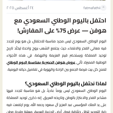
٢٤ أغسطس ٢٠٢٥
fatmafathii
احتفل باليوم الوطني السعودي مع
هوفن — عرض 75% على المفارش!
اليوم الوطني السعودي ليس مجرد مناسبة للاحتفال، بل هو يوم تتجدد
فيه معاني الفخر والانتماء، حيث يجتمع الشعب بروح واحدة ليخلّد تاريخ
توحيد المملكة ويستحضر قيم العزيمة والنهضة. في هذه الأجواء
الوطنية المميزة، تأتي
عروض هوفن الحصرية بمناسبة اليوم الوطني
لتمنح كل بيت فرصة الجمع بين الراحة والهوية في تفاصيل حياته اليومية.
لماذا نحتفل باليوم الوطني السعودي؟
اليوم الوطني السعودي ليس يوماً عادياً، بل هو مناسبة تتجدد فيها
مشاعر الفخر والاعتزاز بالوطن وتاريخه العريق. إنه ذكرى توحيد المملكة
على يد الملك المؤسس عبد العزيز آل سعود رحمه الله، يوم ارتفعت فيه
راية التوحيد لتظل خفّاقة فوق أرض الجزيرة العربية، معلنة ولادة وطن