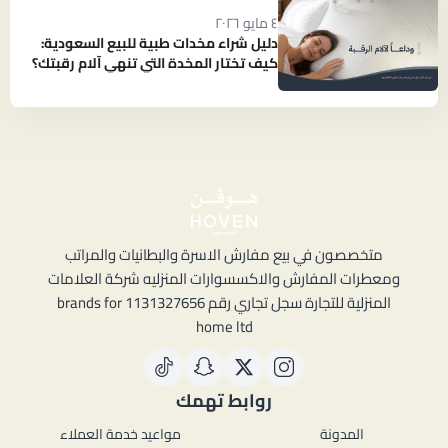
٤ مايو ٢٠٢٦
دليل شراء مخدات طبية للبيع السعودية:
كيف تختار المخدة التي تنهي آلام رقبتك؟
متخصصون في بيع مفارش الاسرة والبطانيات والمراتب
ومعطرات المفارش والاكسسوارات المنزليه شركة العلامات
المنزلية للتجارة سجل تجاري رقم 1131327656 brands for
home ltd
روابط تهمك
المدونة
مواعيد خدمة العملاء