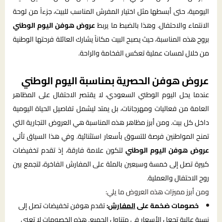
اليومية، حتى أبسطها مثل اختيار المفرش المناسب للبيت، جزءاً من لوحة
الانتماء والاحتفال. وهذا بالضبط ما يربط
عروض هوفن اليوم الوطني
بروح هذه المناسبة، حيث يصبح البيت مكاناً يشارك العائلة فرحتها الوطنية
من خلال لمسات عملية تعكس الفخامة والراحة.
عروض هوفن الحصرية بمناسبة اليوم الوطني
عندما يحل اليوم الوطني السعودي، لا يقتصر الاحتفال على المظاهر
العامة من فعاليات ومهرجانات، بل يمتد ليشمل تفاصيل الحياة اليومية
داخل كل بيت. ومن أبرز مظاهر هذه المناسبة هي العروض التجارية التي
تمنح المواطنين فرصة للتسوق بأسعار استثنائية. وفي هذا السياق تأتي
عروض هوفن اليوم الوطني
لتكون علامة فارقة، إذ تقدم تخفيضات
كبيرة تصل إلى خمسة وسبعين بالمئة على المفارش الفاخرة، لتجمع بين
روح الاحتفال والعملية.
ومن أبرز مميزات هذه العروض ما يلي:
خصومات ضخمة على
المفارش
:
تقدم هوفن تخفيضات تصل إلى
نسبة عالية تجعل الأسعار في متناول الجميع. هذه الخصومات لا تعني