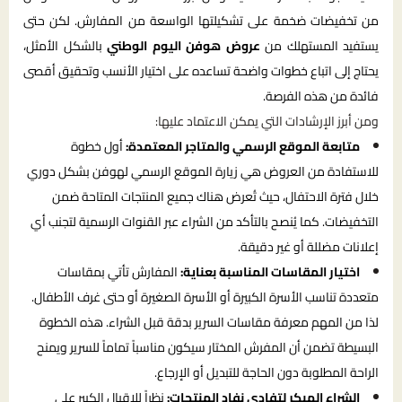
من تخفيضات ضخمة على تشكيلتها الواسعة من المفارش. لكن حتى
يستفيد المستهلك من
عروض هوفن اليوم الوطني
بالشكل الأمثل،
يحتاج إلى اتباع خطوات واضحة تساعده على اختيار الأنسب وتحقيق أقصى
فائدة من هذه الفرصة.
ومن أبرز الإرشادات التي يمكن الاعتماد عليها:
متابعة الموقع الرسمي والمتاجر المعتمدة:
أول خطوة
للاستفادة من العروض هي زيارة الموقع الرسمي لهوفن بشكل دوري
خلال فترة الاحتفال، حيث تُعرض هناك جميع المنتجات المتاحة ضمن
التخفيضات. كما يُنصح بالتأكد من الشراء عبر القنوات الرسمية لتجنب أي
إعلانات مضللة أو غير دقيقة.
اختيار المقاسات المناسبة بعناية:
المفارش تأتي بمقاسات
متعددة تناسب الأسرة الكبيرة أو الأسرة الصغيرة أو حتى غرف الأطفال.
لذا من المهم معرفة مقاسات السرير بدقة قبل الشراء. هذه الخطوة
البسيطة تضمن أن المفرش المختار سيكون مناسباً تماماً للسرير ويمنح
الراحة المطلوبة دون الحاجة للتبديل أو الإرجاع.
الشراء المبكر لتفادي نفاد المنتجات:
نظراً للإقبال الكبير على