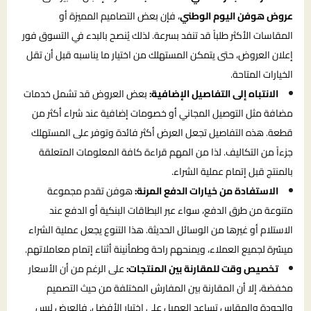
عروض هوفن اليوم الوطني
، فإن بعض التصاميم المميزة أو
المقاسات الأكثر طلباً قد تنفد بسرعة. لذلك يُنصح بالبدء في التسوق فور
إعلان العروض، حتى يتمكن المستهلك من اختيار ما يناسبه قبل أن تقل
الخيارات المتاحة.
الانتباه إلى التفاصيل الإضافية:
بعض العروض قد تشمل خدمات
مضافة مثل التوصيل المجاني أو خصومات إضافية عند شراء أكثر من
قطعة. هذه التفاصيل تجعل العرض أكثر فائدة وتوفر على المستهلك
جزءاً من التكاليف. لذا من المهم قراءة كافة المعلومات المتعلقة
بالمنتج قبل إتمام عملية الشراء.
الاستفادة من خيارات الدفع المرنة:
هوفن تقدم مجموعة
متنوعة من طرق الدفع، سواء عبر البطاقات البنكية أو الدفع عند
الاستلام أو غيرها من الوسائل الحديثة. هذا التنوع يجعل عملية الشراء
ميسّرة لجميع العملاء، ويمنحهم راحة وطمأنينة أثناء إتمام معاملاتهم.
تخصيص وقت للمقارنة بين المنتجات:
على الرغم من أن الأسعار
مخفضة، إلا أن المقارنة بين المفارش المختلفة من حيث التصميم
والجودة والمقاس تساعد العميل على اختيار الأفضل. فالعرض ليس