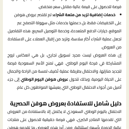
فرصة للحصول على قيمة عالية مقابل سعر منخفض.
خدمات إضافية تزيد من متعة الشراء:
لم تقتصر عروض هوفن
على التخفيضات فقط، بل دعمتها بخدمات مثل سهولة التصفح عبر
الموقع، خيارات الدفع المتعددة، وخدمة التوصيل السريع. هذه التفاصيل
تجعل عملية الشراء أكثر سلاسة، وتزيد من إقبال العملاء على الاستفادة
من العروض.
إن هذه العروض ليست مجرد تسويق تجاري، بل هي انعكاس لروح
المشاركة في فرحة اليوم الوطني. فهي تمنح الأسر السعودية فرصة
لتجديد منازلها، والاحتفال بطريقة عملية تُضيف لمسة من الراحة والجمال
على الحياة اليومية. وبذلك تتحول
عروض هوفن اليوم الوطني
إلى جزء
أصيل من أجواء الاحتفال الوطني التي يعيشها المواطنون كل عام.
دليل شامل للاستفادة بعروض هوفن الحصرية
الاحتفال باليوم الوطني السعودي لا يكتمل إلا بالاستفادة من العروض
التي تقدمها المتاجر الكبرى، فهي فرصة حقيقية للحصول على منتجات
عالية الجودة بأسعار استثنائية. ومن أبرز هذه العروض ما تقدمه هوفن