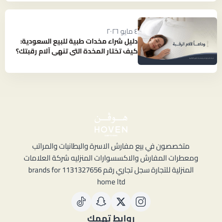
٤ مايو ٢٠٢٦
دليل شراء مخدات طبية للبيع السعودية:
كيف تختار المخدة التي تنهي آلام رقبتك؟
متخصصون في بيع مفارش الاسرة والبطانيات والمراتب
ومعطرات المفارش والاكسسوارات المنزليه شركة العلامات
المنزلية للتجارة سجل تجاري رقم 1131327656 brands for
home ltd
روابط تهمك