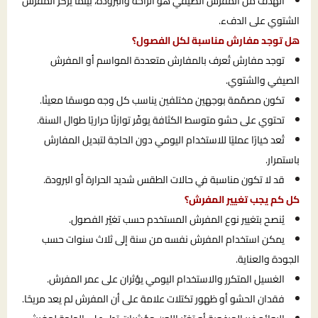
الهدف من المفرش الصيفي هو الراحة والبرودة، بينما يركّز المفرش
الشتوي على الدفء.
هل توجد مفارش مناسبة لكل الفصول؟
توجد مفارش تُعرف بالمفارش متعددة المواسم أو المفرش
الصيفي والشتوي.
تكون مصمّمة بوجهين مختلفين يناسب كل وجه موسمًا معينًا.
تحتوي على حشو متوسط الكثافة يوفّر توازنًا حراريًا طوال السنة.
تُعد خيارًا عمليًا للاستخدام اليومي دون الحاجة لتبديل المفارش
باستمرار.
قد لا تكون مناسبة في حالات الطقس شديد الحرارة أو البرودة.
كل كم يجب تغيير المفرش؟
يُنصح بتغيير نوع المفرش المستخدم حسب تغيّر الفصول.
يمكن استخدام المفرش نفسه من سنة إلى ثلاث سنوات حسب
الجودة والعناية.
الغسيل المتكرر والاستخدام اليومي يؤثران على عمر المفرش.
فقدان الحشو أو ظهور تكتلات علامة على أن المفرش لم يعد مريحًا.