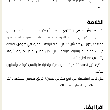
الروائح غير المرغوبة أو تغيّر اللون مؤشرات تدل على الحاجة لمفرش
جديد.
الخلاصة
اختيار
مفرش صيفي وشتوي
لا يجب أن يكون قرارًا عشوائيًا، بل يحتاج
لبعض التفكير في الراحة، الجودة، ونمط الحياة. المفرش ليس مجرد
قطعة ديكور، بل هو شريكك في رحلة الراحة اليومية.
في هوفن
، نمنحك
خيارات مدروسة بعناية، ونرافقك في كل فصل بحلول مريحة، أنيقة،
وتتناسب مع احتياجاتك.
لا تتردد في تصفح تشكيلتنا الموسمية، واختيار ما يناسب ذوقك وأسلوب
حياتك.
هل لديك استفسار عن نوع مفرش معين؟ فريق هوفن مستعد دائمًا
لمساعدتك على اختيار الأنسب لك!
اقرأ أيضًا: