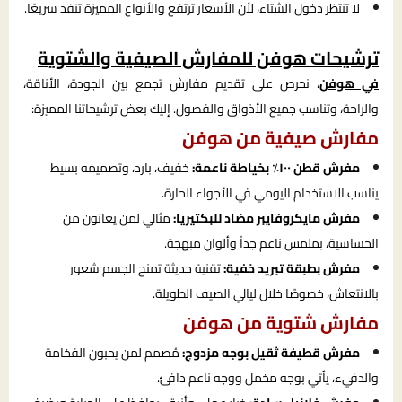
لا تنتظر دخول الشتاء، لأن الأسعار ترتفع والأنواع المميزة تنفد سريعًا.
ترشيحات هوفن للمفارش الصيفية والشتوية
في هوفن
، نحرص على تقديم مفارش تجمع بين الجودة، الأناقة،
والراحة، وتناسب جميع الأذواق والفصول. إليك بعض ترشيحاتنا المميزة:
مفارش صيفية من هوفن
مفرش قطن ١٠٠٪ بخياطة ناعمة:
خفيف، بارد، وتصميمه بسيط
يناسب الاستخدام اليومي في الأجواء الحارة.
مفرش مايكروفايبر مضاد للبكتيريا:
مثالي لمن يعانون من
الحساسية، بملمس ناعم جداً وألوان مبهجة.
مفرش بطبقة تبريد خفية:
تقنية حديثة تمنح الجسم شعور
بالانتعاش، خصوصًا خلال ليالي الصيف الطويلة.
مفارش شتوية من هوفن
مفرش قطيفة ثقيل بوجه مزدوج:
مُصمم لمن يحبون الفخامة
والدفيء، يأتي بوجه مخمل ووجه ناعم دافئ.