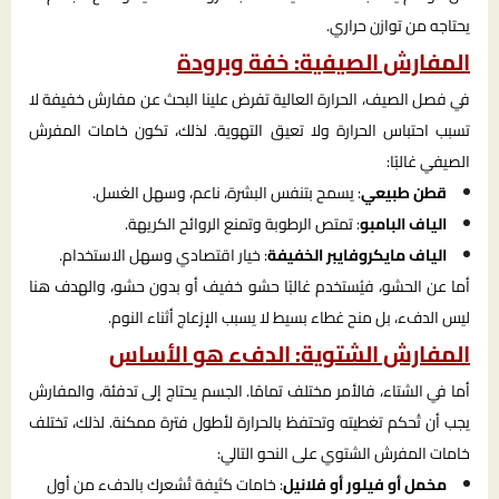
يحتاجه من توازن حراري.
المفارش الصيفية: خفة وبرودة
في فصل الصيف، الحرارة العالية تفرض علينا البحث عن مفارش خفيفة لا
تسبب احتباس الحرارة ولا تعيق التهوية. لذلك، تكون خامات المفرش
الصيفي غالبًا:
قطن طبيعي
: يسمح بتنفس البشرة، ناعم، وسهل الغسل.
الياف البامبو
: تمتص الرطوبة وتمنع الروائح الكريهة.
الياف مايكروفايبر الخفيفة
: خيار اقتصادي وسهل الاستخدام.
أما عن الحشو، فيُستخدم غالبًا حشو خفيف أو بدون حشو، والهدف هنا
ليس الدفء، بل منح غطاء بسيط لا يسبب الإزعاج أثناء النوم.
المفارش الشتوية: الدفء هو الأساس
أما في الشتاء، فالأمر مختلف تمامًا. الجسم يحتاج إلى تدفئة، والمفارش
يجب أن تُحكم تغطيته وتحتفظ بالحرارة لأطول فترة ممكنة. لذلك، تختلف
خامات المفرش الشتوي على النحو التالي:
مخمل أو فيلور أو فلانيل
: خامات كثيفة تُشعرك بالدفء من أول