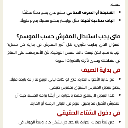
لمسة.
القطيفة أو الصوف الصناعي
: حشو غني يمنح دفئًا مكثفًا.
الياف صناعية ثقيلة
: مثل بوليستر بحشو سميك يدوم طويلًا.
متى يجب استبدال المفرش حسب الموسم؟
السؤال الذي يطرحه كثيرون: هل أغير المفرش في بداية كل فصل؟
الإجابة نعم، لكن ليست دائمًا بنفس التوقيت، لأن الأمر يعتمد على المناخ
في منطقتك ومدى تأثرك بالتغيرات الجوية.
في بداية الصيف
مع بداية الأجواء الحارة، حتى لو كانت ليالي الربيع ما زالت باردة قليلًا،
يُنصح بتبديل المفرش الشتوي بمفرش صيفي.
هذا التبديل لا يتعلق فقط بالحرارة، بل أيضًا براحة الجسم، حيث أن
المفرش الثقيل قد يعيق النوم في الليالي الرطبة أو الحارة.
في دخول الشتاء الحقيقي
حين تبدأ درجات الحرارة بالانخفاض بشكل حاد، ويبدأ الهواء في