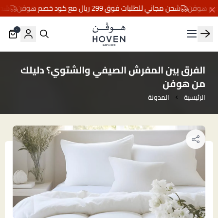
شحن مجاني للطلبات فوق 299 ريال مع كود خصم هوفن
شحن مجاني
٠
مفارش هوڤن
الفرق بين المفرش الصيفي والشتوي؟ دليلك
من هوفن
الرئيسية
المدونة