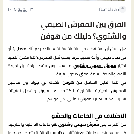
٢٣ يوليو ٢٠٢٥
fatmafathii
الفرق بين المفرش الصيفي
والشتوي؟ دليلك من هوفن
هل سبق أن استيقظت في ليلة شتوية تشعر بالبرد رغم أنك مغطى؟ أو
في صباح صيفي وأنت تتصبب عرقًا بسبب ثقل المفرش؟ هنا تكمن أهمية
اختيار
مفرش صيفي وشتوي
مناسب. ليس فقط للراحة، بل لجودة
النوم، والصحة العامة، وحتى ديكور الغرفة.
في هذا الدليل الشامل من
هوفن
، نأخذك في جولة بين تفاصيل
المفارش الصيفية والشتوية، لنكشف لك الفروق، وأفضل توقيتات
الشراء، وكيف تختار المفرش المثالي لكل موسم.
الاختلاف في الخامات والحشو
من أهم ما يميز
مفرش صيفي وشتوي
هو خاماته الداخلية والخارجية.
كل موسم يتطلب خامات معينة تُناسب ظروفه المناخية وتمنح الجسم ما