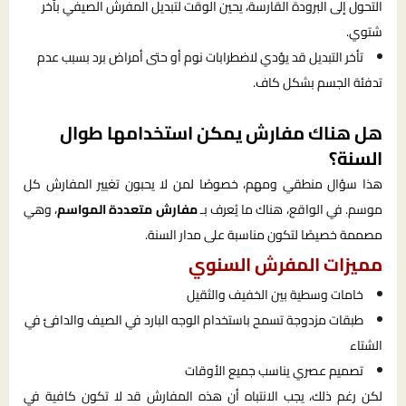
التحول إلى البرودة القارسة، يحين الوقت لتبديل المفرش الصيفي بآخر
شتوي.
تأخر التبديل قد يؤدي لاضطرابات نوم أو حتى أمراض برد بسبب عدم
تدفئة الجسم بشكل كاف.
هل هناك مفارش يمكن استخدامها طوال
السنة؟
هذا سؤال منطقي ومهم، خصوصًا لمن لا يحبون تغيير المفارش كل
موسم. في الواقع، هناك ما يُعرف بـ
مفارش متعددة المواسم
، وهي
مصممة خصيصًا لتكون مناسبة على مدار السنة.
مميزات المفرش السنوي
خامات وسطية بين الخفيف والثقيل
طبقات مزدوجة تسمح باستخدام الوجه البارد في الصيف والدافئ في
الشتاء
تصميم عصري يناسب جميع الأوقات
لكن رغم ذلك، يجب الانتباه أن هذه المفارش قد لا تكون كافية في