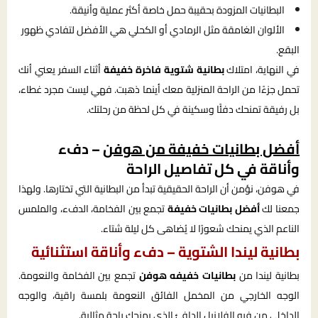
البطانيات المزودة بحقيبة حمل خاصة أكثر عملية وأنيقة.
الألوان الغامقة مثل الرمادي أو الكحلي هي الأفضل لتفادي ظهور
البقع.
في النهاية، امتلاك
بطانية شتوية فاخرة خفيفة
أثناء السفر يعني أنك
تحمل جزءًا من الراحة المنزلية معك أينما ذهبت. فهي ليست مجرد غطاء،
بل رفيقة تمنحك دفئًا وسكينة في كل لحظة من رحلتك.
أفضل بطانيات خفيفة من هوفن
– دفء
وأناقة في كل تفاصيل الراحة
في هوفن، نؤمن أن الراحة الحقيقية تبدأ من البطانية التي تختارها. ولهذا
جمعنا لك
أفضل بطانيات خفيفة
تجمع بين الفخامة، الدفء، والملمس
الناعم الذي يمنحك شعورًا لا يُضاهى كل ليلة شتاء.
بطانية ليندا الشتوية – دفء وأناقة استثنائية
بطانية ليندا من
بطانيات خفيفه هوفن
تجمع بين الفخامة والنعومة.
الوجه الخارجي من المخمل الفائق النعومة بلمسة راقية، والوجه
الداخلي من فرو الفلانيل الدافئ الذي يمنحك راحة مثالية.