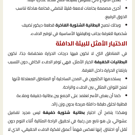
أخرى مصممة بخامات لامعة قليلاً لتضفي فخامة هادئة تناسب
الذوق الرفيع.
وبذلك تصبح
البطانية الشتوية الفاخرة
قطعة ديكور تضيف
شخصية للغرفة بجانب وظيفتها الأساسية في توفير الدفء.
الاختيار الأمثل للبيئة الدافئة
في المناطق التي لا تكون فيها درجات الحرارة منخفضة جدًا، تكون
البطانيات الخفيفة
الخيار الأمثل. فهي توفر الدفء الكافي دون التسبب
بارتفاع الحرارة داخل الغرفة.
يستخدمها الكثيرون في المدن الساحلية أو المناطق المعتدلة لأنها
تمنح التوازن المثالي بين الدفء والراحة.
كما أن بعض الأسر تعتمد على الجمع بين بطانية خفيفة وملاءة
قطنية لخلق طبقة دافئة مريحة بدون وزن زائد.
وهكذا يتضح أن اختيار
بطانية شتوية خفيفة
ليس مجرد تفضيل
عشوائي، بل هو نابع من رغبة في تحقيق الراحة المثالية أثناء النوم دون
ثقل أو اختناق. إنها تعكس فهماً أعمق لفكرة الدفء الحقيقي، الذي لا