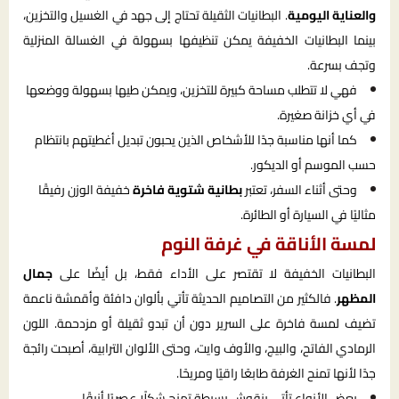
والعناية اليومية
. البطانيات الثقيلة تحتاج إلى جهد في الغسيل والتخزين،
بينما البطانيات الخفيفة يمكن تنظيفها بسهولة في الغسالة المنزلية
وتجف بسرعة.
فهي لا تتطلب مساحة كبيرة للتخزين، ويمكن طيها بسهولة ووضعها
في أي خزانة صغيرة.
كما أنها مناسبة جدًا للأشخاص الذين يحبون تبديل أغطيتهم بانتظام
حسب الموسم أو الديكور.
وحتى أثناء السفر، تعتبر
بطانية شتوية فاخرة
خفيفة الوزن رفيقًا
مثاليًا في السيارة أو الطائرة.
لمسة الأناقة في غرفة النوم
البطانيات الخفيفة لا تقتصر على الأداء فقط، بل أيضًا على
جمال
المظهر
. فالكثير من التصاميم الحديثة تأتي بألوان دافئة وأقمشة ناعمة
تضيف لمسة فاخرة على السرير دون أن تبدو ثقيلة أو مزدحمة. اللون
الرمادي الفاتح، والبيج، والأوف وايت، وحتى الألوان الترابية، أصبحت رائجة
جدًا لأنها تمنح الغرفة طابعًا راقيًا ومريحًا.
بعض الأنواع تأتي بنقوش بسيطة تمنح شكلًا عصريًا أنيقًا.