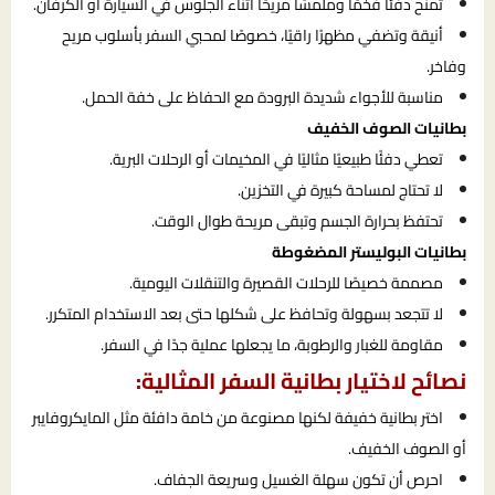
تمنح دفئًا فخمًا وملمسًا مريحًا أثناء الجلوس في السيارة أو الكرفان.
أنيقة وتضفي مظهرًا راقيًا، خصوصًا لمحبي السفر بأسلوب مريح
وفاخر.
مناسبة للأجواء شديدة البرودة مع الحفاظ على خفة الحمل.
بطانيات الصوف الخفيف
تعطي دفئًا طبيعيًا مثاليًا في المخيمات أو الرحلات البرية.
لا تحتاج لمساحة كبيرة في التخزين.
تحتفظ بحرارة الجسم وتبقى مريحة طوال الوقت.
بطانيات البوليستر المضغوطة
مصممة خصيصًا للرحلات القصيرة والتنقلات اليومية.
لا تتجعد بسهولة وتحافظ على شكلها حتى بعد الاستخدام المتكرر.
مقاومة للغبار والرطوبة، ما يجعلها عملية جدًا في السفر.
نصائح لاختيار بطانية السفر المثالية:
اختر بطانية خفيفة لكنها مصنوعة من خامة دافئة مثل المايكروفايبر
أو الصوف الخفيف.
احرص أن تكون سهلة الغسيل وسريعة الجفاف.