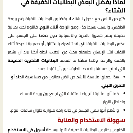
لماذا يفضل البعض البطانيات الخفيفة في
الشتاء؟
كثير من الناس مع دخول الشتاء لا يفضلون البطانيات الثقيلة رغم برودة
الطقس، والسبب بسيط جدًا، وهو
الراحة أثناء النوم
. فالنوم تحت بطانية
خفيفة يمنح شعورًا بالحرية والانسيابية دون ضغط على الجسم، على
عكس البطانيات الثقيلة التي قد تشعرك بالاختناق أو صعوبة الحركة أثناء
التقلب ليلاً. الإنسان بطبيعته يبحث عن الدفء، لكنه أيضًا يريد أن يشعر
بالخفة والراحة، وهذا تمامًا ما تقدمه
البطانيات الشتوية الخفيفة
التي تمنح إحساسًا بالدفء اللطيف دون أن تقيّد الجسد.
هذا يجعلها مناسبة للأشخاص الذين يعانون من
حساسية الجلد أو
التعرق الليلي
.
كما أنها مثالية للأجواء المتقلبة التي تجمع بين برودة المساء
واعتدال النهار.
والأهم أنها تبقي الجسم في حالة راحة متوازنة طوال ساعات النوم.
سهولة الاستخدام والعناية
الكثيرون يختارون البطانيات الخفيفة لأنها ببساطة
أسهل في الاستخدام