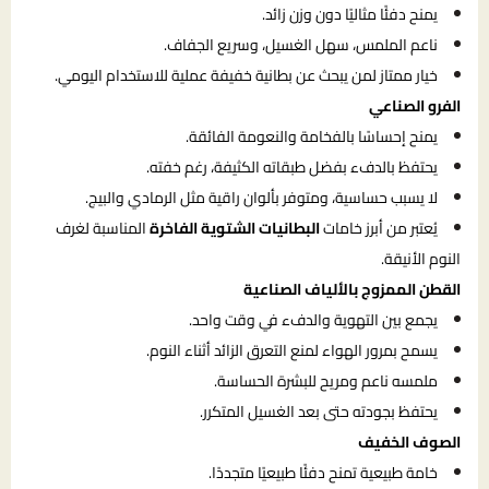
يمنح دفئًا مثاليًا دون وزن زائد.
ناعم الملمس، سهل الغسيل، وسريع الجفاف.
خيار ممتاز لمن يبحث عن بطانية خفيفة عملية للاستخدام اليومي.
الفرو الصناعي
يمنح إحساسًا بالفخامة والنعومة الفائقة.
يحتفظ بالدفء بفضل طبقاته الكثيفة، رغم خفته.
لا يسبب حساسية، ومتوفر بألوان راقية مثل الرمادي والبيج.
يُعتبر من أبرز خامات
البطانيات الشتوية الفاخرة
المناسبة لغرف
النوم الأنيقة.
القطن الممزوج بالألياف الصناعية
يجمع بين التهوية والدفء في وقت واحد.
يسمح بمرور الهواء لمنع التعرق الزائد أثناء النوم.
ملمسه ناعم ومريح للبشرة الحساسة.
يحتفظ بجودته حتى بعد الغسيل المتكرر.
الصوف الخفيف
خامة طبيعية تمنح دفئًا طبيعيًا متجددًا.