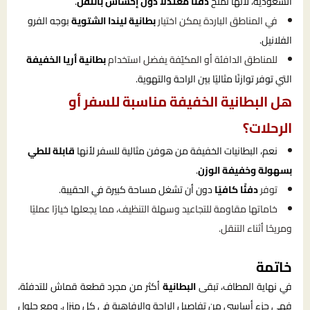
السعودية، لأنها تمنح
دفئًا معتدلًا دون إحساس بالثقل
.
في المناطق الباردة يمكن اختيار
بطانية ليندا الشتوية
بوجه الفرو
الفلانيل.
للمناطق الدافئة أو المكيّفة يفضل استخدام
بطانية أريا الخفيفة
التي توفر توازنًا مثاليًا بين الراحة والتهوية.
هل البطانية الخفيفة مناسبة للسفر أو
الرحلات؟
نعم، البطانيات الخفيفة من هوفن مثالية للسفر لأنها
قابلة للطي
بسهولة وخفيفة الوزن
.
توفر
دفئًا كافيًا
دون أن تشغل مساحة كبيرة في الحقيبة.
خاماتها مقاومة للتجاعيد وسهلة التنظيف، مما يجعلها خيارًا عمليًا
ومريحًا أثناء التنقل.
خاتمة
في نهاية المطاف، تبقى
البطانية
أكثر من مجرد قطعة قماش للتدفئة،
فهي جزء أساسي من تفاصيل الراحة والرفاهية في كل منزل. ومع حلول