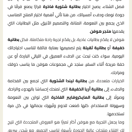
فصل الشتاء، يصبح اختيار
بطانية شتوية فاخرة
قرارًا يصنع فرقًا في
جودة نومك ودفء أمسياتك. من هنا تأتي أهمية اختيار المنتج المناسب
الذي يجمع بين النعومة، المتانة، والتصميم الأنيق، مثل البطانيات التي
يقدمها
متجر هوفن
.
هوفن لا يقدّم بطانيات عادية، بل يقدّم تجربة راحة متكاملة. فكل
بطانية
خفيفة
أو
بطانية ثقيلة
يتم تصميمها بعناية فائقة لتناسب احتياجاتك
اليومية. سواء كنت تبحث عن الدفء العميق في الليالي الباردة أو عن
خفة مريحة أثناء السفر، ستجد في مجموعات هوفن ما يناسب ذوقك
ومزاجك.
الخيارات متعددة، من
بطانية ليندا الشتوية
التي تجمع بين الفخامة
والدفء، إلى
بطانية أريا الخفيفة
التي تمنحك إحساسًا بالهدوء والراحة،
وصولًا إلى
بطانية المايكروفايبر الفاخرة
التي توازن بين النعومة
وسهولة الاستخدام. كلها صُنعت لتدوم وتُبهرك بجمالها في كل مرة
تستخدمها.
وما يجعل التجربة مع هوفن أكثر تميزًا هو العروض المتجددة التي تتيح
لك اقتناء منتجات عالية الجودة بأسعار تناسب الجميع، مع شحن سريع،