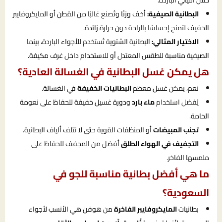
خلال الليالي الباردة.
البطانية الصيفية:
أخف وزنًا وتُصنع غالبًا من القطن أو المايكروفايبر
الخفيف لتمنح إحساسًا بالراحة دون حرارة زائدة.
الاختيار المثالي:
البطانية الشتوية تُستخدم للأجواء الباردة، بينما
الصيفية مناسبة للطقس المعتدل أو للاستخدام داخل غرف مكيفة.
هل يمكن غسل البطانية في الغسالة العادية؟
نعم، يمكن غسل معظم
البطانيات الخفيفة
في الغسالة.
يُفضل استخدام
ماء بارد
ودورة غسيل خفيفة للحفاظ على نعومة
الخامة.
تجنب المبيضات
أو المنظفات القوية حتى لا تتلف ألياف البطانية.
التجفيف في الهواء الطلق
أفضل من المجفف للحفاظ على
ملمسها الفاخر.
ما هي أفضل بطانية مناسبة للجو في
السعودية؟
بطانيات
المايكروفايبر الفاخرة
من هوفن هي الأنسب لأجواء