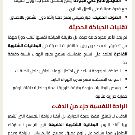
المايكروفايبر عالي الجودة
: يتميز بملمس ناعم جدًا ووزن خفيف
مع قدرة ممتازة على العزل الحراري.
الصوف الخفيف
: خيار طبيعي يمنح دفئًا رائعًا دون الشعور بالاختناق.
تقنيات الحياكة الحديثة
لم يعد الأمر مجرد خامة جيدة، بل طريقة الحياكة نفسها تلعب دورًا مهمًا
في تحقيق الدفء دون وزن. فالتقنيات الحديثة في
البطانيات الشتوية
الفاخرة
تعتمد على نسيج متماسك يسمح بمرور الهواء بنسبة دقيقة
جدًا.
الحياكة المزدوجة تساعد في احتجاز الهواء الدافئ داخل الطبقات.
الحواف المحكمة تمنع تسرب الهواء البارد.
وبعض البطانيات مزودة بطبقة خارجية ناعمة وداخلية دافئة لتوفير
حماية حرارية مثالية.
الراحة النفسية جزء من الدفء
الدفء لا يتعلق فقط بدرجة الحرارة، بل أيضًا بالراحة النفسية التي تشعر
بها أثناء النوم.
البطانية الشتوية الخفيفة
تتيح للجسم الاسترخاء
الكامل، مما يساعد على نوم عميق ومريح. فالإحساس بالراحة وعدم