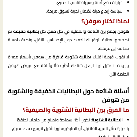
خيارات دفع آمنة وسهلة تناسب الجميع.
سياسة إرجاع مرنة لضمان تجربة تسوق مريحة.
لماذا تختار هوفن؟
هوفن يجمع بين الأناقة والعملية في كل منتج. كل
بطانية خفيفة
تم
تصميمها بعناية لتوفر لك الدفء دون الإحساس بالثقل، وتضيف لمسة
فخامة إلى غرفتك.
لا تفوت فرصة اقتناء
بطانية شتوية فاخرة
من هوفن بأسعار مميزة
وجودة لا مثيل لها. اجعل شتاءك أكثر دفئًا وأناقة مع عروض هوفن
الخاصة الآن.
أسئلة شائعة حول البطانيات الخفيفة والشتوية
من هوفن
ما الفرق بين البطانية الشتوية والصيفية؟
البطانية الشتوية:
تكون أكثر سماكة وتصنع من خامات تحتفظ
بالحرارة مثل الفرو، الفلانيل، أو المايكروفايبر الثقيل لتوفير دفء عميق