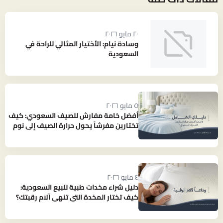
٢٠ مايو ٢٠٢٦
وسادة نيام: الأختيار المثالي للراحة في
السعودية
٥ مايو ٢٠٢٦
أفضل خامة مفارش للصيف السعودي: كيف
تختارين مفرشاً يحول حرارة الصيف إلى نوم
بارد ومنعش؟
٤ مايو ٢٠٢٦
دليل شراء مخدات طبية للبيع السعودية:
كيف تختار المخدة التي تنهي آلام رقبتك؟