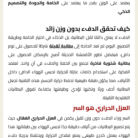
يعتمد على الوزن بقدر ما يعتمد على
الخامة والجودة والتصميم
الذكي
.
كيف تحقق الدفء بدون وزن زائد
الدفء لا يعني دائمًا ثقل البطانية، بل الذكاء في اختيار الخامة وطريقة
التصنيع. اليوم، لم تعد الحاجة إلى
بطانية ثقيلة
شرطًا للحصول على نوم
دافئ، فبفضل تطور الأقمشة الحديثة أصبح بالإمكان الحصول على
بطانية شتوية فاخرة
تجمع بين الخفة والدفء في آنٍ واحد. تعتمد
الفكرة على استخدام خامات عازلة للحرارة تحبس الهواء الدافئ داخل
الألياف، مما يكوّن طبقة طبيعية تحفظ حرارة الجسم. هذه التقنية تجعل
البطانية أخف وزنًا ولكنها تؤدي وظيفتها بكفاءة تفوق البطانيات
التقليدية الثقيلة.
العزل الحراري هو السر
السر وراء الدفء دون وزن ثقيل يكمن في
العزل الحراري الفعّال
، حيث
يتم تصنيع البطانيات من ألياف دقيقة جدًا تحبس الهواء بين طبقاتها. هذا
الهواء يعمل كدرع طبيعي يمنع فقدان الحرارة ويحتفظ بدرجة دفء