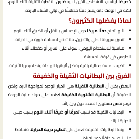
خصيصًا ليناسب الأشخاص الذين لا يفضلون الأغطية الثقيلة أثناء النوم،
لكنه في الوقت ذاته يمنح دفئًا مدهشًا في ليالي الشتاء الباردة.
لماذا يفضلها الكثيرون؟
لأنها تمنح
دفئًا مريحًا
دون الإحساس بالثقل أو الضيق أثناء النوم.
تتميز بسهولة الطي والتخزين، فلا تحتاج لمساحة كبيرة في الخزانة.
مناسبة للاستخدام اليومي، سواء على السرير أو كغطاء أثناء
الجلوس في غرفة المعيشة.
تضيف لمسة جمالية راقية بفضل ألوانها الهادئة وتصاميمها الأنيقة.
الفرق بين البطانيات الثقيلة والخفيفة
البعض يظن أن
البطانية الثقيلة
هي الخيار الوحيد لمواجهة البرد، ولكن
الحقيقة أن
البطانية الشتوية الخفيفة
تعتمد على مواد عالية الجودة
توفر نفس مستوى الدفء دون وزن زائد.
البطانيات الثقيلة قد تسبب
تعرقًا أو ضيقًا أثناء النوم
بسبب حبس
الحرارة الزائد.
بينما البطانيات الخفيفة تعمل على
تنظيم درجة الحرارة
، فتحافظ
على الجسم دافئًا دون إفراط.