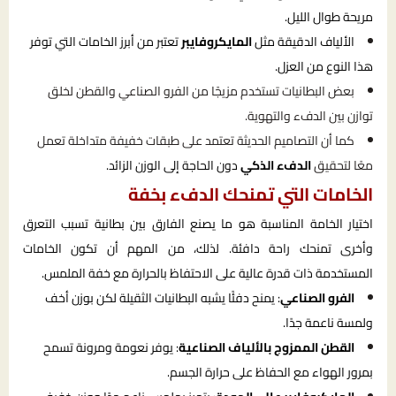
مريحة طوال الليل.
الألياف الدقيقة مثل
المايكروفايبر
تعتبر من أبرز الخامات التي توفر
هذا النوع من العزل.
بعض البطانيات تستخدم مزيجًا من الفرو الصناعي والقطن لخلق
توازن بين الدفء والتهوية.
كما أن التصاميم الحديثة تعتمد على طبقات خفيفة متداخلة تعمل
معًا لتحقيق
الدفء الذكي
دون الحاجة إلى الوزن الزائد.
الخامات التي تمنحك الدفء بخفة
اختيار الخامة المناسبة هو ما يصنع الفارق بين بطانية تسبب التعرق
وأخرى تمنحك راحة دافئة. لذلك، من المهم أن تكون الخامات
المستخدمة ذات قدرة عالية على الاحتفاظ بالحرارة مع خفة الملمس.
الفرو الصناعي
: يمنح دفئًا يشبه البطانيات الثقيلة لكن بوزن أخف
ولمسة ناعمة جدًا.
القطن الممزوج بالألياف الصناعية
: يوفر نعومة ومرونة تسمح
بمرور الهواء مع الحفاظ على حرارة الجسم.