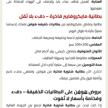
العناية:
تُغسل بلطف بماء بارد وتُجفف في الهواء للحفاظ على
نعومتها.
بطانية مايكروفايبر فاخرة – دفء بلا ثقل
بطانية رصاصي مايكروفايبر من
بطانيات خفيفه هوفن
تمنحك إحساسًا
مميزًا بالراحة طوال اليوم.
الخامة:
مايكروفايبر ناعمة وخفيفة وسريعة الجفاف.
المقاس:
200×200 سم
الألوان المتوفرة:
رصاصي، كريمي، روز، أخضر فاتح.
المميزات:
مقاومة للتجاعيد وسهلة التنظيف.
مدة التوصيل:
من سبعة إلى عشرة أيام داخل المملكة.
اختاري الآن
بطانية شتوية فاخرة
من هوفن، وتمتعي بدفء ناعم
وأناقة تليق بكل تفاصيل غرفتك.
عروض
هوفن
على البطانيات الخفيفة – دفء
وفخامة بأسعار لا تُفوت
إذا كنت تبحث عن
بطانية شتوية فاخرة
تجمع بين الجودة العالية