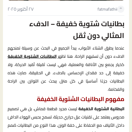
٢٧ أكتوبر ٢٠٢٥
fatmafathii
بطانيات شتوية خفيفة – الدفء
المثالي دون ثقل
عندما يطرق الشتاء الأبواب، يبدأ الجميع في البحث عن وسيلة تمنحهم
الدفء دون أن تسلبهم الراحة. هنا تظهر
البطانيات الشتوية الخفيفة
كخيار يجمع بين الأناقة والعملية، فهي ليست ثقيلة تُقيد الحركة، ولا
خفيفة إلى حد فقدان الإحساس بالدفء. في الحقيقة، صارت هذه
البطانيات جزءًا أساسيًا في كل منزل يبحث عن التوازن بين الراحة
والفخامة.
مفهوم البطانيات الشتوية الخفيفة
البطانية الشتوية الخفيفة
ليست مجرد قطعة قماش، بل هي تصميم
مدروس يعتمد على تقنيات عزل حراري حديثة، تسمح بحبس الهواء الدافئ
داخل الألياف مع الحفاظ على خفة الوزن. هذا النوع من البطانيات صُمم