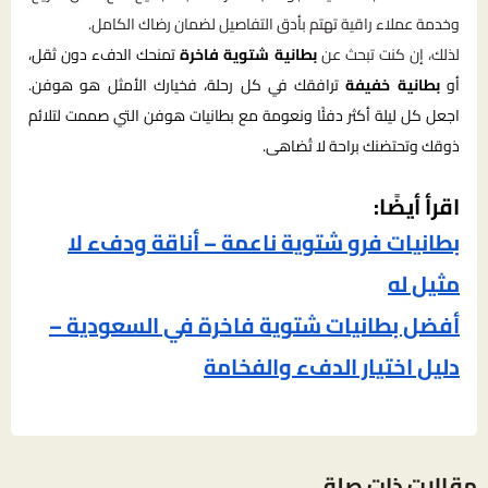
وخدمة عملاء راقية تهتم بأدق التفاصيل لضمان رضاك الكامل.
لذلك، إن كنت تبحث عن
بطانية شتوية فاخرة
تمنحك الدفء دون ثقل،
أو
بطانية خفيفة
ترافقك في كل رحلة، فخيارك الأمثل هو هوفن.
اجعل كل ليلة أكثر دفئًا ونعومة مع بطانيات هوفن التي صممت لتلائم
ذوقك وتحتضنك براحة لا تُضاهى.
اقرأ أيضًا:
بطانيات فرو شتوية ناعمة – أناقة ودفء لا
مثيل له
أفضل بطانيات شتوية فاخرة في السعودية –
دليل اختيار الدفء والفخامة
مقالات ذات صلة