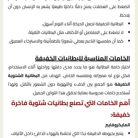
الضغط على العضلات يمنح دفئًا داخليًا طبيعيًا يشعر به الإنسان دون أن
يلاحظ.
البطانية الخفيفة تجعل الحركة أثناء النوم أسهل.
لا تضغط على المفاصل أو الأكتاف مثل البطانيات الثقيلة.
كما أن ملمسها الناعم يعطي شعورًا بالطمأنينة والاسترخاء العميق.
الخامات المناسبة للبطانيات الخفيفة
اختيار خامة البطانية هو ما يحدد مدى دفئها وراحتها أثناء الاستخدام،
فكل نوع له مميزاته وملمسه الخاص. الهدف من
البطانية الشتوية
الخفيفة
هو الجمع بين الدفء والتهوية دون الشعور بالثقل، ولهذا
تُستخدم خامات مدروسة بعناية تحقق هذا التوازن الجميل.
أهم الخامات التي تصنع بطانيات شتوية فاخرة
خفيفة:
المايكروفايبر
يتميز بخيوطه الدقيقة جدًا التي تحتفظ بالهواء الدافئ داخل الألياف.