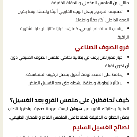
مثالي بين الملمس المخملي والتدفئة الخفيفة.
تصميمه المزدوج يجعل الوجه الخارجي أنيقًا ولامعًا، بينما يكون
الوجه الداخلي أكثر دفئًا واحتواءً.
يناسب الاستخدام اليومي، كما يُعد خيارًا مثاليًا للهدايا الشتوية
الراقية.
فرو الصوف الصناعي
خيار مميّز لمن يرغب في بطانية تحاكي ملمس الصوف الطبيعي دون
أن تكون ثقيلة.
يحافظ على الدفء لوقت أطول بفضل تركيبته المتماسكة.
لا يتأثر بالرطوبة، ويحتفظ بشكله حتى بعد الغسيل المتكرر.
كيف تحافظين على ملمس الفرو بعد الغسيل؟
العناية ببطانيتك الفرو من
هوفن
ليست مهمة صعبة، ولكنها تتطلب
بعض الخطوات الدقيقة للحفاظ على الملمس الفاخر واللمعان الطبيعي.
نصائح الغسيل السليم