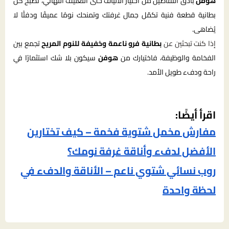
هوفن
بأدق التفاصيل من اختيار الألياف حتى التغليف النهائي، تصبح كل
بطانية قطعة فنية تكمّل جمال غرفتك وتمنحك نومًا عميقًا ودفئًا لا
يُضاهى.
إذا كنت تبحثين عن
بطانية فرو ناعمة وخفيفة للنوم المريح
تجمع بين
الفخامة والوظيفة، فاختيارك من
هوفن
سيكون بلا شك استثمارًا في
راحة ودفء طويل الأمد.
اقرأ أيضًا:
مفارش مخمل شتوية فخمة – كيف تختارين
الأفضل لدفء وأناقة غرفة نومك؟
روب نسائي شتوي ناعم – الأناقة والدفء في
لحظة واحدة