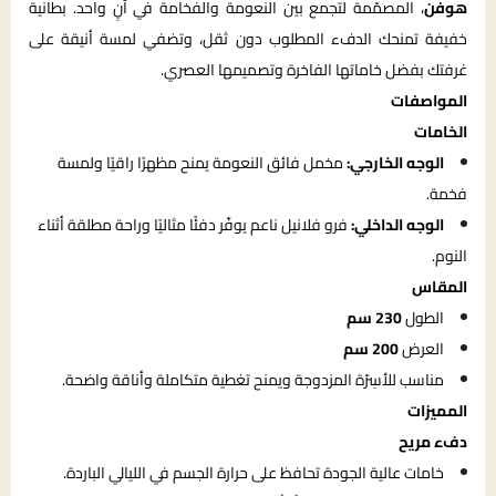
هوفن
، المصمّمة لتجمع بين النعومة والفخامة في آنٍ واحد. بطانية
خفيفة تمنحك الدفء المطلوب دون ثقل، وتضفي لمسة أنيقة على
غرفتك بفضل خاماتها الفاخرة وتصميمها العصري.
المواصفات
الخامات
الوجه الخارجي:
مخمل فائق النعومة يمنح مظهرًا راقيًا ولمسة
فخمة.
الوجه الداخلي:
فرو فلانيل ناعم يوفّر دفئًا مثاليًا وراحة مطلقة أثناء
النوم.
المقاس
الطول
230 سم
العرض
200 سم
مناسب للأسِرّة المزدوجة ويمنح تغطية متكاملة وأناقة واضحة.
المميزات
دفء مريح
خامات عالية الجودة تحافظ على حرارة الجسم في الليالي الباردة.