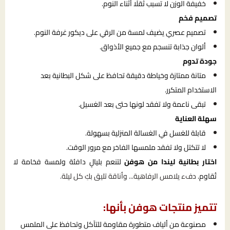
خفيفة الوزن لا تسبب ثقلًا أثناء النوم.
تصميم فخم
تصميم عصري يضيف لمسة من الرقي على ديكور غرفة النوم.
ألوان جذابة تنسجم مع جميع الأذواق.
جودة تدوم
متانة ممتازة وخياطة دقيقة تحافظ على شكل البطانية بعد
الاستخدام المتكرر.
تبقى ناعمة ولا تفقد لونها حتى بعد الغسيل.
سهلة العناية
قابلة للغسل في الغسالة المنزلية بسهولة.
لا تتكتل ولا تفقد ملمسها الفاخر مع مرور الوقت.
اختار بطانية ليندا من هوفن
لتنعم بليالٍ دافئة ولمسة فخامة لا
تُقاوم.
دفء يلامس الرفاهية... وأناقة تليق بكِ كل ليلة.
تتميز منتجات هوفن بأنها:
مصنوعة من ألياف متطورة مقاومة للتآكل وتحافظ على الملمس