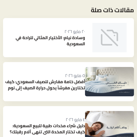
مقالات ذات صلة
٢٠ مايو ٢٠٢٦
وسادة نيام: الأختيار المثالي للراحة في
السعودية
٥ مايو ٢٠٢٦
أفضل خامة مفارش للصيف السعودي: كيف
تختارين مفرشاً يحول حرارة الصيف إلى نوم
بارد ومنعش؟
٤ مايو ٢٠٢٦
دليل شراء مخدات طبية للبيع السعودية:
كيف تختار المخدة التي تنهي آلام رقبتك؟