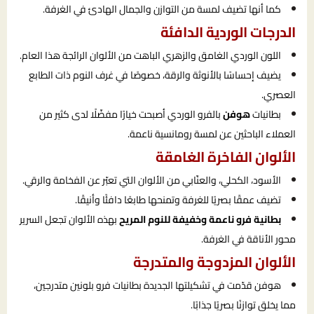
كما أنها تضيف لمسة من التوازن والجمال الهادئ في الغرفة.
الدرجات الوردية الدافئة
اللون الوردي الغامق والزهري الباهت من الألوان الرائجة هذا العام.
يضيف إحساسًا بالأنوثة والرقة، خصوصًا في غرف النوم ذات الطابع
العصري.
بطانيات
هوفن
بالفرو الوردي أصبحت خيارًا مفضّلًا لدى كثير من
العملاء الباحثين عن لمسة رومانسية ناعمة.
الألوان الفاخرة الغامقة
الأسود، الكحلي، والعنّابي من الألوان التي تعبّر عن الفخامة والرقي.
تضيف عمقًا بصريًا للغرفة وتمنحها طابعًا دافئًا وأنيقًا.
بطانية فرو ناعمة وخفيفة للنوم المريح
بهذه الألوان تجعل السرير
محور الأناقة في الغرفة.
الألوان المزدوجة والمتدرجة
هوفن قدّمت في تشكيلتها الجديدة بطانيات فرو بلونين متدرجين،
مما يخلق توازنًا بصريًا جذابًا.