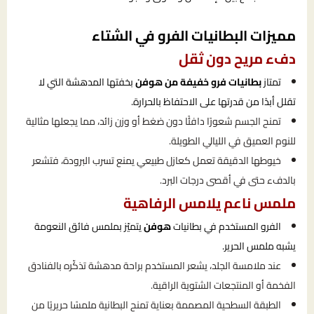
مميزات البطانيات الفرو في الشتاء
دفء مريح دون ثقل
تمتاز
بطانيات فرو خفيفة من هوفن
بخفتها المدهشة التي لا
تقلل أبدًا من قدرتها على الاحتفاظ بالحرارة.
تمنح الجسم شعورًا دافئًا دون ضغط أو وزن زائد، مما يجعلها مثالية
للنوم العميق في الليالي الطويلة.
خيوطها الدقيقة تعمل كعازل طبيعي يمنع تسرب البرودة، فتشعر
بالدفء حتى في أقصى درجات البرد.
ملمس ناعم يلامس الرفاهية
الفرو المستخدم في بطانيات
هوفن
يتميّز بملمس فائق النعومة
يشبه ملمس الحرير.
عند ملامسة الجلد، يشعر المستخدم براحة مدهشة تذكّره بالفنادق
الفخمة أو المنتجعات الشتوية الراقية.
الطبقة السطحية المصممة بعناية تمنح البطانية ملمسًا حريريًا من