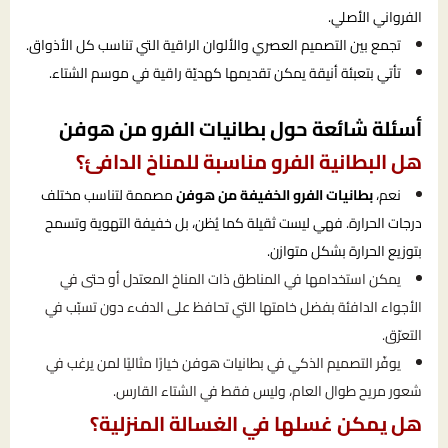
الفرواني الأصلي.
تجمع بين التصميم العصري والألوان الراقية التي تناسب كل الأذواق.
تأتي بتعبئة أنيقة يمكن تقديمها كهديّة راقية في موسم الشتاء.
أسئلة شائعة حول بطانيات الفرو من هوفن
هل البطانية الفرو مناسبة للمناخ الدافئ؟
نعم،
بطانيات الفرو الخفيفة من هوفن
مصممة لتناسب مختلف
درجات الحرارة. فهي ليست ثقيلة كما يُظن، بل خفيفة التهوية وتسمح
بتوزيع الحرارة بشكل متوازن.
يمكن استخدامها في المناطق ذات المناخ المعتدل أو حتى في
الأجواء الدافئة بفضل خامتها التي تحافظ على الدفء دون تسبّب في
التعرّق.
يوفّر التصميم الذكي في بطانيات هوفن خيارًا مثاليًا لمن يرغب في
شعور مريح طوال العام، وليس فقط في الشتاء القارس.
هل يمكن غسلها في الغسالة المنزلية؟