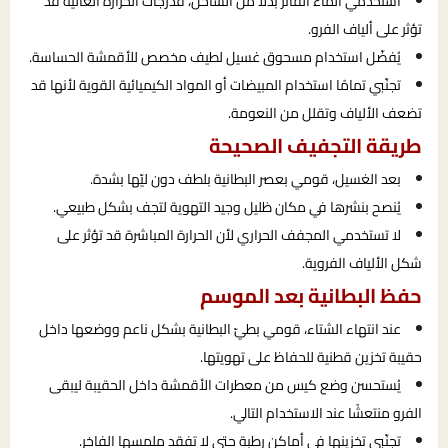
استخدمي الماء الفاتر بدلًا من الساخن، فدرجات الحرارة العالية قد
تؤثر على ألياف الفرو.
يُفضّل استخدام مسحوق غسيل لطيف مخصص للأقمشة الحساسة.
تجنّبي تمامًا استخدام المبيضات أو المواد الكيميائية القوية لأنها قد
تضعف الألياف وتقلل من النعومة.
طريقة التجفيف الصحيحة
بعد الغسيل، قومي بعصر البطانية بلطف دون ليّها بشدة.
يُنصح بنشرها في مكان ظليل وجيد التهوية لتجف بشكل طبيعي.
لا تستخدمي المجفف الحراري لأن الحرارة المباشرة قد تؤثر على
شكل الألياف الفروية.
حفظ البطانية بعد الموسم
عند انتهاء الشتاء، قومي بطيّ البطانية بشكل ناعم ووضعها داخل
حقيبة تخزين قطنية للحفاظ على تهويتها.
يُستحسن وضع كيس من معطرات الأقمشة داخل الحقيبة ليبقى
الفرو منتعشًا عند الاستخدام التالي.
تجنّبي تخزينها في أماكن رطبة حتى لا تفقد ملمسها الفاخر.