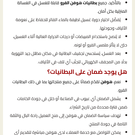
بالتأكيد، جميع
بطانيات هوفن الفرو
قابلة للغسل في الغسالة
المنزلية بكل أمان.
يُفضّل اختيار دورة غسيل لطيفة بالماء الفاتر للحفاظ على نعومة
الألياف وجودتها.
لا يُنصح باستخدام المبيضات أو درجات الحرارة العالية أثناء الغسيل،
حتى لا يتأثر ملمس الفرو أو لونه.
بعد الغسل، يُستحسن تجفيف البطانية في مكان مظلل جيد التهوية
بدلًا من المجفف الكهربائي لتجنّب أي تلف في الألياف.
هل يوجد ضمان على البطانيات؟
نعم،
هوفن
تقدّم ضمانًا على جميع منتجاتها بما في ذلك البطانيات
الفرو.
يشمل الضمان أي عيوب في الصناعة أو خلل في جودة الخامات
ضمن فترة محددة من تاريخ الشراء.
تهدف سياسة الضمان في هوفن إلى منح العميل راحة البال والثقة
التامة في جودة المنتج.
يمكن التواصل مع خدمة العملاء لدى هوفن مباشرة لتقديم أي