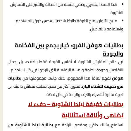
هذا النمط العصري يضفي لمسة من الحداثة والتميز على المفارش
الشتوية.
مزيج الألوان يمنح الغرفة طابعًا شخصيًا يعكس ذوق المستخدم
واهتمامه بالتفاصيل.
بطانيات هوفن
الفرو
: خيار يجمع بين الفخامة
والجودة
في عالم المفارش الشتوية، لا تُقاس القيمة فقط بالدفء، بل بجمال
التفاصيل وجودة الخامة ولمسة الرفاهية التي تتركها في كل استخدام.
هوفن
تفهم تمامًا هذا المفهوم، لذلك جاءت مجموعتها من
بطانيات
فرو خفيفة للشتاء البارد
لتكون أكثر من مجرد قطعة قماش دافئة، بل
تجربة فاخرة تُشعرك بالترف والراحة في كل لحظة.
بطانيات خفيفة ليندا الشتوية – دفء لا
يُضاهى وأناقة استثنائية
استمتع بشتاء دافئ ومفعم بالراحة مع
بطانية ليندا الشتوية من