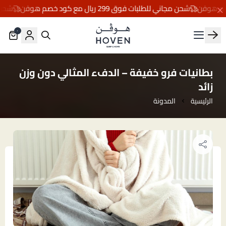
شحن مجاني للطلبات فوق 299 ريال مع كود خصم هوفن
شحن مجاني ل
٠
مفارش هوڤن
بطانيات فرو خفيفة – الدفء المثالي دون وزن
زائد
الرئيسية
المدونة