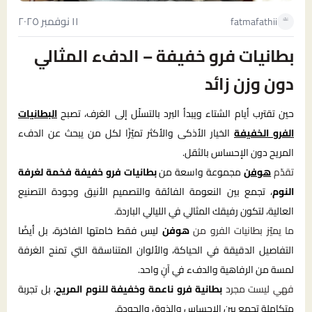
١١ نوفمبر ٢٠٢٥
fatmafathii
بطانيات فرو خفيفة – الدفء المثالي
دون وزن زائد
حين تقترب أيام الشتاء ويبدأ البرد بالتسلّل إلى الغرف، تصبح
البطانيات
الفرو الخفيفة
الخيار الأذكى والأكثر تميّزًا لكل من يبحث عن الدفء
المريح دون الإحساس بالثقل.
تقدّم
هوفن
مجموعة واسعة من
بطانيات فرو خفيفة فخمة لغرفة
النوم
، تجمع بين النعومة الفائقة والتصميم الأنيق وجودة التصنيع
العالية، لتكون رفيقك المثالي في الليالي الباردة.
ما يميّز بطانيات الفرو من
هوفن
ليس فقط خامتها الفاخرة، بل أيضًا
التفاصيل الدقيقة في الحياكة، والألوان المتناسقة التي تمنح الغرفة
لمسة من الرفاهية والدفء في آنٍ واحد.
فهي ليست مجرد
بطانية فرو ناعمة وخفيفة للنوم المريح
، بل تجربة
متكاملة تجمع بين الإحساس والذوق والجودة.