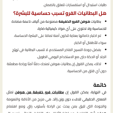
طلبات استبدال أو استفسارات تتعلق بالضمان.
هل البطانيات الفرو تسبب حساسية للبشرة؟
بطانيات
هوفن الفرو الخفيفة
مصنوعة من ألياف ناعمة مضادة
للحساسية ولا تحتوي على أي مواد كيميائية ضارة.
تم اختبار خاماتها بعناية لتكون آمنة تمامًا على البشرة الحساسة،
سواء للأطفال أو الكبار.
بفضل جودة النسيج الفاخر المستخدم، لا تتسبب البطانية في تهيّج
الجلد أو الحكة حتى مع الاستخدام اليومي الطويل.
لذلك، يمكن القول إن بطانيات هوفن تمنحك دفئًا آمنًا وراحة مطمئنة
دون أي قلق من الحساسية.
خاتمة
في النهاية، يمكن القول إن
بطانيات فرو خفيفة من هوفن
تمثل
المعنى الحقيقي للدفء دون وزن زائد.
هي مزيج من الأناقة والنعومة
والجودة التي تليق بمن يبحث عن الراحة بأسلوب راقٍ. ومع اهتمام