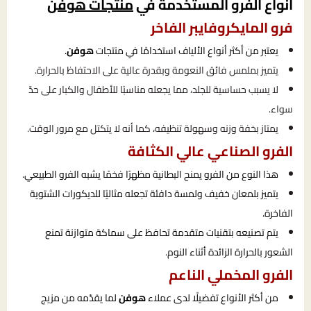
أنواع الفرو المستخدمة في
منتجات هوفن
فرو المايكروفايبر الفاخر
يعتبر من أكثر أنواع الألياف استخدامًا في منتجات
هوفن
.
يتميز بملمس فائق النعومة وبقدرة عالية على الاحتفاظ بالحرارة.
لا يسبب حساسية للجلد، مما يجعله مناسبًا للأطفال والكبار على حدّ
سواء.
يمتاز بخفة وزنه وسهولة تنظيفه، كما أنه لا يتكتل مع مرور الوقت.
الفرو الصناعي عالي الكثافة
هذا النوع من الفرو يمنح البطانية مظهرًا فخمًا يشبه الفرو الطبيعي.
يتميز بلمعان خفيف ولمسة دافئة تجعله مثاليًا للديكورات الشتوية
الفاخرة.
يتم تصنيعه بتقنيات متقدمة تحافظ على سماكة متوازنة تمنع
الشعور بالحرارة الزائدة أثناء النوم.
الفرو المخملي الناعم
من أكثر الأنواع تفضيلًا لدى عملاء
هوفن
لما يقدّمه من مزيج