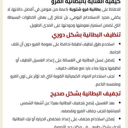
كيفية العناية بالبطانية الفرو
للحفاظ على
بطانية فرو شتوية
ناعمة من هوفن في أفضل حالاتها، لا
يكفي مجرد الاستخدام اليومي، بل تحتاج إلى بعض الخطوات البسيطة
التي تضمن استمرار نعومتها وجودتها على المدى الطويل.
تنظيف البطانية بشكل دوري
استخدم طرق تنظيف لطيفة تحافظ على نعومة الفرو دون أن تتلف
الخامة.
يُفضل غسل البطانية في الغسالة على إعداد الغسيل اللطيف أو
تنظيفها يدويًا بماء بارد مع منظف خفيف.
تجنب استخدام المواد الكيميائية القوية التي قد تؤثر على لون الفرو
وملمسه الناعم.
تجفيف البطانية بشكل صحيح
بعد الغسيل، يُنصح بتجفيف البطانية بعيدًا عن أشعة الشمس
المباشرة لتجنب جفاف الفرو وتقصفه.
يُمكن استخدام مجفف على إعداد منخفض الحرارة أو ترك البطانية
لتجف بشكل طبيعي في مكان جيد التهوية.