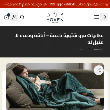
شحن مجاني للطلبات فوق 299 ريال مع كود خصم هوفن
شحن مجاني للطل
٠
مفارش هوڤن
بطانيات فرو شتوية ناعمة – أناقة ودفء لا
مثيل له
الرئيسية
المدونة