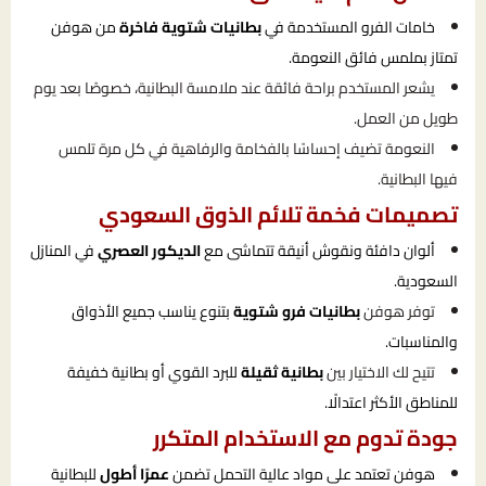
خامات الفرو المستخدمة في
بطانيات شتوية فاخرة
من هوفن
تمتاز بملمس فائق النعومة.
يشعر المستخدم براحة فائقة عند ملامسة البطانية، خصوصًا بعد يوم
طويل من العمل.
النعومة تضيف إحساسًا بالفخامة والرفاهية في كل مرة تلمس
فيها البطانية.
تصميمات فخمة تلائم الذوق السعودي
ألوان دافئة ونقوش أنيقة تتماشى مع
الديكور العصري
في المنازل
السعودية.
توفر هوفن
بطانيات فرو شتوية
بتنوع يناسب جميع الأذواق
والمناسبات.
تتيح لك الاختيار بين
بطانية ثقيلة
للبرد القوي أو بطانية خفيفة
للمناطق الأكثر اعتدالًا.
جودة تدوم مع الاستخدام المتكرر
هوفن تعتمد على مواد عالية التحمل تضمن
عمرًا أطول
للبطانية