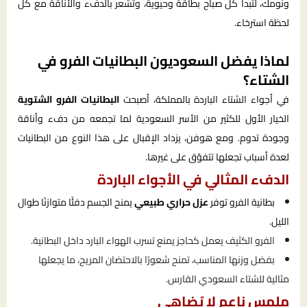
ونومك، لتبدأ كل صباح بطاقة وحيوية، وتشعر بالدفء والأناقة مع كل
لحظة استرخاء.
لماذا يفضل السعوديون البطانيات الفرو في
الشتاء؟
في أجواء الشتاء الباردة بالمملكة، أصبحت
البطانيات الفرو الشتوية
الخيار الأول للكثير من الأسر السعودية لما تجمعه من دفء وأناقة
وجودة تدوم. ومع هوفن، يزداد الإقبال على هذا النوع من البطانيات
لعدة أسباب تجعلها تتفوّق على غيرها.
الدفء المثالي في الأجواء الباردة
بطانية الفرو توفر
عزل حراري طبيعي
يمنح الجسم دفئًا متوازنًا طوال
الليل.
الفرو الكثيف يعمل كحاجز يمنع تسرب الهواء البارد داخل البطانية.
بفضل وزنها المناسب، تمنح شعورًا بالاحتضان المريح، ما يجعلها
مثالية للشتاء السعودي القارس.
ملمس ناعم لا يُضاهى