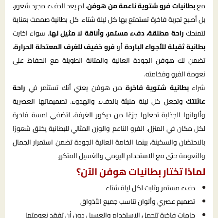
مع
بطانيات فرو شتوية ناعمة من هوفن
، لم يعد الدفء مجرد شعور،
بل أصبح تجربة فاخرة تستمتع بها كل ليلة شتاء. كل بطانية صممت بعناية
لتمنحك
راحة مطلقة، دفء مستمر، وأناقة لا مثيل لها
. سواء اخترت
بطانية ثقيلة للأجواء الباردة
أو
فرو خفيف للغرف المعتدلة الحرارة
،
تضمن لك هوفن الجودة العالية والمتانة الطويلة مع الحفاظ على
نعومة الفرو وفخامته.
شراء
بطانية شتوية فاخرة
من هوفن يعني أنك تستثمر في
راحة
عائلتك
وتجعل كل ليلة مليئة بالدفء والهدوء. تصميماتها العصرية
وألوانها الجذابة تجعلها جزءًا من ديكور الغرفة، لتضفي لمسة فاخرة
لكل مكان في المنزل. الفرو الناعم والوزن المثالي للبطانية يخلق شعورًا
بالاحتضان والسكينة، بينما الخامة العالية الجودة تضمن استمرار الجمال
والنعومة حتى مع الاستخدام اليومي والغسيل المتكرر.
لماذا تختار بطانيات هوفن الآن؟
دفء مستمر وثابت لكل ليلة شتاء
تصميم عصري وألوان تناسب جميع الأذواق
خامات فاخرة تتحمل الاستخدام والغسيل دون أن تفقد نعومتها