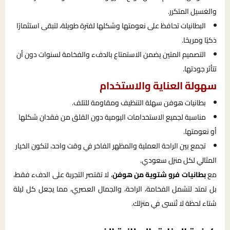
والغسيل المتكرر.
البطانيات تحافظ على نعومتها وشكلها لفترة طويلة، لتبقى استثمارًا
ذكيًا ومريحًا.
التصميم المتين يضمن الاستمتاع بالدفء والفخامة لسنوات دون أن
تتأثر جودتها.
سهولة العناية والاستخدام
بطانيات هوفن سهلة التنظيف ومقاومة للتلف.
مناسبة لجميع الاستخدامات اليومية دون القلق من فقدان شكلها
أو نعومتها.
تجمع بين الراحة العملية والمظهر الفاخر في وقت واحد، لتكون الخيار
المثالي لكل منزل سعودي.
مع
بطانيات فرو شتوية من هوفن
، لا تقتصر التجربة على الدفء فقط،
بل تمتد لتشمل الفخامة، الراحة، والجمال العصري، مما يجعل كل ليلة
شتاء لحظة لا تُنسى في منزلك.