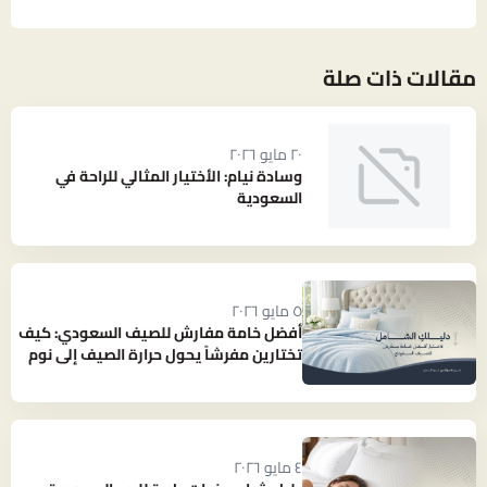
مقالات ذات صلة
٢٠ مايو ٢٠٢٦
وسادة نيام: الأختيار المثالي للراحة في
السعودية
٥ مايو ٢٠٢٦
أفضل خامة مفارش للصيف السعودي: كيف
تختارين مفرشاً يحول حرارة الصيف إلى نوم
بارد ومنعش؟
٤ مايو ٢٠٢٦