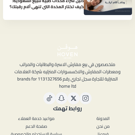
دليل شراء مخدات طبية للبيع السعودية:
كيف تختار المخدة التي تنهي آلام رقبتك؟
متخصصون في بيع مفارش الاسرة والبطانيات والمراتب
ومعطرات المفارش والاكسسوارات المنزليه شركة العلامات
المنزلية للتجارة سجل تجاري رقم 1131327656 brands for
home ltd
روابط تهمك
المدونة
مواعيد خدمة العملاء
من نحن
صفحة الدعم
فروعنا
سياسة الاستخدام والخصوصية