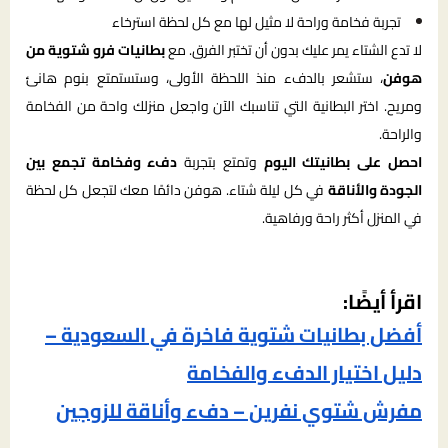
تجربة فخامة وراحة لا مثيل لها مع كل لحظة استرخاء
لا تدع الشتاء يمر عليك بدون أن تختبر الفرق. مع
بطانيات فرو شتوية من
هوفن
، ستشعر بالدفء منذ اللحظة الأولى، وستستمتع بنوم هانئ
ومريح. اختر البطانية التي تناسبك الآن واجعل منزلك واحة من الفخامة
والراحة.
احصل على بطانيتك اليوم
وتمتع بتجربة
دفء وفخامة تجمع بين
الجودة والأناقة
في كل ليلة شتاء. هوفن دائمًا معك لتجعل كل لحظة
في المنزل أكثر راحة ورفاهية.
اقرأ أيضًا:
أفضل بطانيات شتوية فاخرة في السعودية –
دليل اختيار الدفء والفخامة
مفرش شتوي نفرين – دفء وأناقة للزوجين