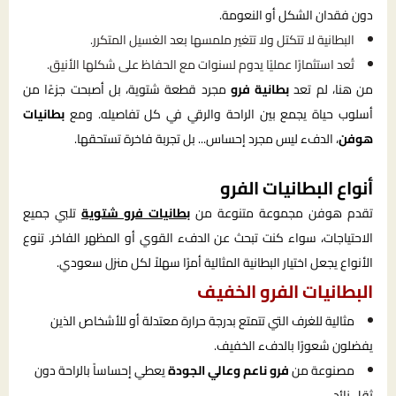
دون فقدان الشكل أو النعومة.
البطانية لا تتكتل ولا تتغير ملمسها بعد الغسيل المتكرر.
تُعد استثمارًا عمليًا يدوم لسنوات مع الحفاظ على شكلها الأنيق.
من هنا، لم تعد
بطانية فرو
مجرد قطعة شتوية، بل أصبحت جزءًا من
أسلوب حياة يجمع بين الراحة والرقي في كل تفاصيله. ومع
بطانيات
هوفن
، الدفء ليس مجرد إحساس... بل تجربة فاخرة تستحقها.
أنواع البطانيات الفرو
تقدم هوفن مجموعة متنوعة من
بطانيات فرو شتوية
تلبي جميع
الاحتياجات، سواء كنت تبحث عن الدفء القوي أو المظهر الفاخر. تنوع
الأنواع يجعل اختيار البطانية المثالية أمرًا سهلاً لكل منزل سعودي.
البطانيات الفرو الخفيف
مثالية للغرف التي تتمتع بدرجة حرارة معتدلة أو للأشخاص الذين
يفضلون شعورًا بالدفء الخفيف.
مصنوعة من
فرو ناعم وعالي الجودة
يعطي إحساساً بالراحة دون
ثقل زائد.