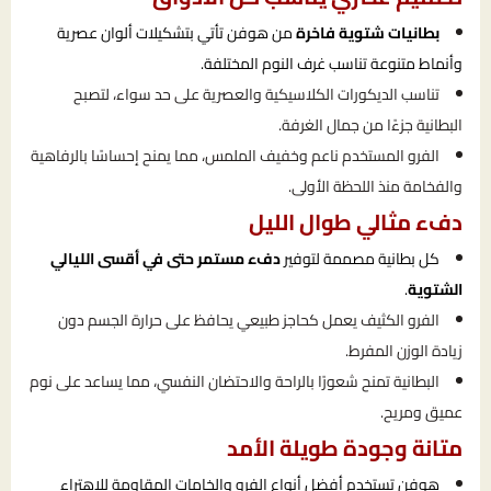
بطانيات شتوية فاخرة
من هوفن تأتي بتشكيلات ألوان عصرية
وأنماط متنوعة تناسب غرف النوم المختلفة.
تناسب الديكورات الكلاسيكية والعصرية على حد سواء، لتصبح
البطانية جزءًا من جمال الغرفة.
الفرو المستخدم ناعم وخفيف الملمس، مما يمنح إحساسًا بالرفاهية
والفخامة منذ اللحظة الأولى.
دفء مثالي طوال الليل
كل بطانية مصممة لتوفير
دفء مستمر حتى في أقسى الليالي
الشتوية
.
الفرو الكثيف يعمل كحاجز طبيعي يحافظ على حرارة الجسم دون
زيادة الوزن المفرط.
البطانية تمنح شعورًا بالراحة والاحتضان النفسي، مما يساعد على نوم
عميق ومريح.
متانة وجودة طويلة الأمد
هوفن تستخدم أفضل أنواع الفرو والخامات المقاومة للاهتراء