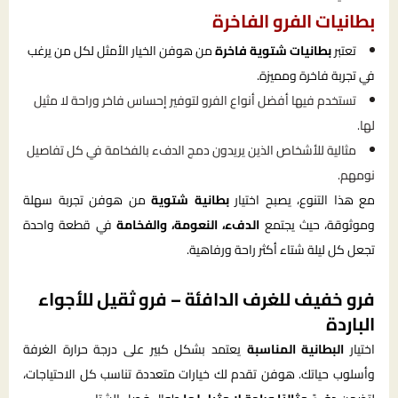
بطانيات الفرو الفاخرة
تعتبر
بطانيات شتوية فاخرة
من هوفن الخيار الأمثل لكل من يرغب
في تجربة فاخرة ومميزة.
تستخدم فيها أفضل أنواع الفرو لتوفير إحساس فاخر وراحة لا مثيل
لها.
مثالية للأشخاص الذين يريدون دمج الدفء بالفخامة في كل تفاصيل
نومهم.
مع هذا التنوع، يصبح اختيار
بطانية شتوية
من هوفن تجربة سهلة
وموثوقة، حيث يجتمع
الدفء، النعومة، والفخامة
في قطعة واحدة
تجعل كل ليلة شتاء أكثر راحة ورفاهية.
فرو خفيف للغرف الدافئة – فرو ثقيل للأجواء
الباردة
اختيار
البطانية المناسبة
يعتمد بشكل كبير على درجة حرارة الغرفة
وأسلوب حياتك. هوفن تقدم لك خيارات متعددة تناسب كل الاحتياجات،