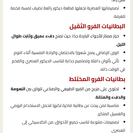
تصميماتها العصرية تجعلها قطعة ديكور رائعة تضيف لمسة فخمة
للغرفة.
البطانيات الفرو الثقيل
خيار ممتاز للأجواء الباردة جدًا، حيث تمنح
دفء عميق وثابت طوال
الليل
.
الوزن الإضافي يمنح شعورًا بالاحتضان والراحة النفسية أثناء النوم.
تأتي بألوان دافئة وتصاميم جذابة لتناسب الديكور العصري والفخم
في الوقت ذاته.
بطانيات الفرو المختلط
تحتوي على مزيج من الفرو الطبيعي والصناعي لتوازن بين
النعومة
والدفء والمتانة
.
مناسبة لمن يبحث عن بطانية فاخرة لكنها تتحمل الاستخدام اليومي
والغسيل المتكرر.
تصميمات متنوعة تناسب جميع الأذواق، من الكلاسيكي إلى
العصري.