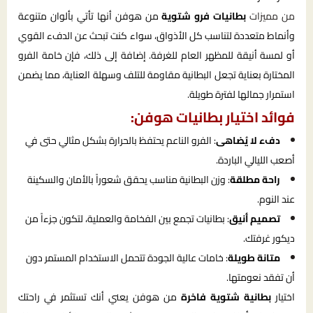
من مميزات
بطانيات فرو شتوية
من هوفن أنها تأتي بألوان متنوعة
وأنماط متعددة لتناسب كل الأذواق، سواء كنت تبحث عن الدفء القوي
أو لمسة أنيقة للمظهر العام للغرفة. إضافة إلى ذلك، فإن خامة الفرو
المختارة بعناية تجعل البطانية مقاومة للتلف وسهلة العناية، مما يضمن
استمرار جمالها لفترة طويلة.
فوائد اختيار بطانيات هوفن:
دفء لا يُضاهى
: الفرو الناعم يحتفظ بالحرارة بشكل مثالي حتى في
أصعب الليالي الباردة.
راحة مطلقة
: وزن البطانية مناسب يحقق شعوراً بالأمان والسكينة
عند النوم.
تصميم أنيق
: بطانيات تجمع بين الفخامة والعملية، لتكون جزءاً من
ديكور غرفتك.
متانة طويلة
: خامات عالية الجودة تتحمل الاستخدام المستمر دون
أن تفقد نعومتها.
اختيار
بطانية شتوية فاخرة
من هوفن يعني أنك تستثمر في راحتك