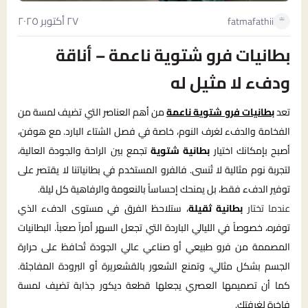
٢٧ أكتوبر ٢٠٢٥
fatmafathii
بطانيات فرو شتوية ناعمة – أناقة
ودفء لا مثيل له
تعد
بطانيات فرو شتوية ناعمة
من أهم العناصر التي تضيف لمسة من
الفخامة والدفء لغرف النوم، خاصة في فصل الشتاء البارد. مع هوفن،
أصبح بإمكانك اختيار
بطانية شتوية
تجمع بين الراحة والجودة العالية،
لتجربة نوم مثالية لا تُنسى. فالفرو المستخدم في بطانياتنا لا يقتصر على
توفير الدفء فقط، بل يمنحك إحساساً بالنعومة والرفاهية كل ليلة.
عندما تختار
بطانية ثقيلة
، ستلاحظ الفرق في مستوى الدفء الذي
توفره، خصوصاً في الليالي الباردة التي تجعل السهر أمراً صعباً. البطانيات
المصممة من فرو طبيعي أو صناعي عالي الجودة تُحافظ على حرارة
الجسم بشكل مثالي، وتمنع الشعور بالقشعريرة أو البرودة المفاجئة.
كما أن تصميمها العصري يجعلها قطعة ديكور جذابة تضيف لمسة
فاخرة لغرفتك.