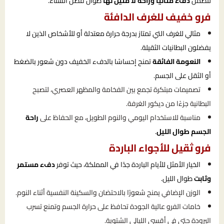
لتضمن
دفءً مثاليًا وراحة لا مثيل لها
طوال فصل الشتاء.
فرو خفيف للغرف الدافئة
مثالي للغرف التي تمتاز بدرجة حرارة معتدلة أو للأشخاص الذين لا
يفضلون البطانيات الثقيلة.
النعومة الفائقة
تمنح إحساسًا بالدفء الخفيف دون شعور بالضغط
أو الثقل على الجسم.
تصميمات مبتكرة تجمع بين الفخامة والمظهر العصري، لتصبح
البطانية جزءًا من ديكور الغرفة.
مناسبة للاستخدام اليومي والنوم الطويل، مع الحفاظ على
راحة
الجسم طوال الليل
.
فرو ثقيل للأجواء الباردة
الخيار الأمثل للأيام الباردة جدًا في المملكة، حيث توفر
دفء مستمر
وثابت
طوال الليل.
الوزن الإضافي يمنح شعورًا بالاحتضان والسكينة النفسية أثناء النوم.
خامات الفرو عالية الجودة تحافظ على حرارة الجسم وتمنع تسرب
البرودة حتى في أقسى الليالي الشتوية.