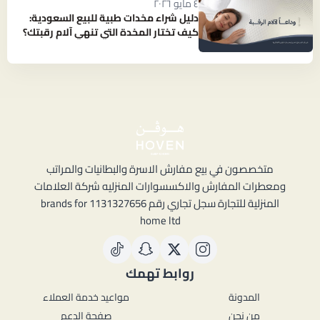
٤ مايو ٢٠٢٦
دليل شراء مخدات طبية للبيع السعودية:
كيف تختار المخدة التي تنهي آلام رقبتك؟
متخصصون في بيع مفارش الاسرة والبطانيات والمراتب
ومعطرات المفارش والاكسسوارات المنزليه شركة العلامات
المنزلية للتجارة سجل تجاري رقم 1131327656 brands for
home ltd
روابط تهمك
المدونة
مواعيد خدمة العملاء
من نحن
صفحة الدعم