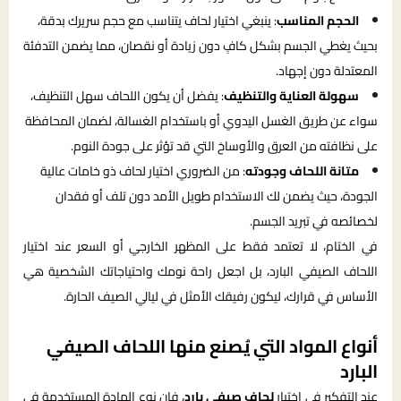
الحجم المناسب
: ينبغي اختيار لحاف يتناسب مع حجم سريرك بدقة،
بحيث يغطي الجسم بشكل كافٍ دون زيادة أو نقصان، مما يضمن التدفئة
المعتدلة دون إجهاد.
سهولة العناية والتنظيف
: يفضل أن يكون اللحاف سهل التنظيف،
سواء عن طريق الغسل اليدوي أو باستخدام الغسالة، لضمان المحافظة
على نظافته من العرق والأوساخ التي قد تؤثر على جودة النوم.
متانة اللحاف وجودته
: من الضروري اختيار لحاف ذو خامات عالية
الجودة، حيث يضمن لك الاستخدام طويل الأمد دون تلف أو فقدان
لخصائصه في تبريد الجسم.
في الختام، لا تعتمد فقط على المظهر الخارجي أو السعر عند اختيار
اللحاف الصيفي البارد، بل اجعل راحة نومك واحتياجاتك الشخصية هي
الأساس في قرارك، ليكون رفيقك الأمثل في ليالي الصيف الحارة.
أنواع المواد التي يُصنع منها اللحاف الصيفي
البارد
عند التفكير في اختيار
لحاف
صيفي بارد
، فإن نوع المادة المستخدمة في