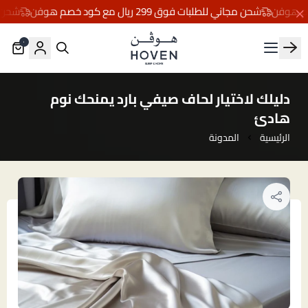
شحن مجاني للطلبات فوق 299 ريال مع كود خصم هوفن
شحن مجاني لل
٠
مفارش هوڤن
دليلك لاختيار لحاف صيفي بارد يمنحك نوم
هادئ
الرئيسية
المدونة