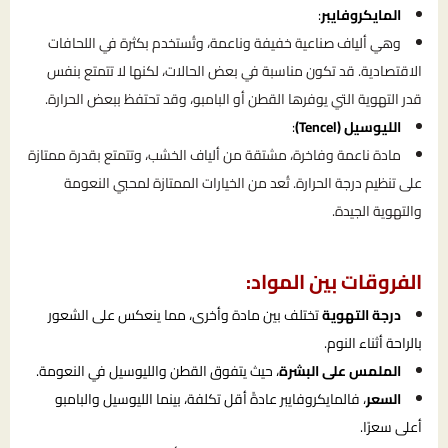
المايكروفايبر
:
وهي ألياف صناعية خفيفة وناعمة، وتُستخدم بكثرة في اللحافات
الاقتصادية. قد تكون مناسبة في بعض الحالات، لكنها لا تتمتع بنفس
قدر التهوية التي يوفرها القطن أو البامبو، وقد تحتفظ ببعض الحرارة.
الليوسيل (Tencel)
:
مادة ناعمة وفاخرة، مشتقة من ألياف الخشب، وتتمتع بقدرة ممتازة
على تنظيم درجة الحرارة. تُعد من الخيارات الممتازة لمحبي النعومة
والتهوية الجيدة.
الفروقات بين المواد:
درجة التهوية
تختلف بين مادة وأخرى، مما ينعكس على الشعور
بالراحة أثناء النوم.
الملمس على البشرة
، حيث يتفوق القطن والليوسيل في النعومة.
السعر
، فالمايكروفايبر عادةً أقل تكلفة، بينما الليوسيل والبامبو
أعلى سعرًا.