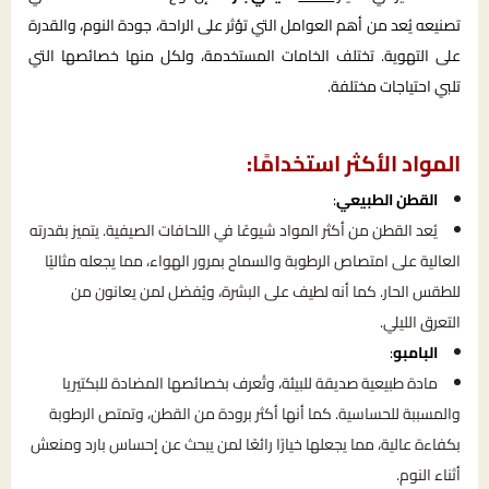
تصنيعه يُعد من أهم العوامل التي تؤثر على الراحة، جودة النوم، والقدرة
على التهوية. تختلف الخامات المستخدمة، ولكل منها خصائصها التي
تلبي احتياجات مختلفة.
المواد الأكثر استخدامًا:
القطن الطبيعي
:
يُعد القطن من أكثر المواد شيوعًا في اللحافات الصيفية. يتميز بقدرته
العالية على امتصاص الرطوبة والسماح بمرور الهواء، مما يجعله مثاليًا
للطقس الحار. كما أنه لطيف على البشرة، ويُفضل لمن يعانون من
التعرق الليلي.
البامبو
:
مادة طبيعية صديقة للبيئة، وتُعرف بخصائصها المضادة للبكتيريا
والمسببة للحساسية. كما أنها أكثر برودة من القطن، وتمتص الرطوبة
بكفاءة عالية، مما يجعلها خيارًا رائعًا لمن يبحث عن إحساس بارد ومنعش
أثناء النوم.