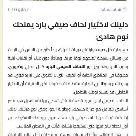
٢٠ مايو ٢٠٢٥
fatmafathii
دليلك لاختيار لحاف صيفي بارد يمنحك
نوم هادئ
مع بداية كل صيف وارتفاع درجات الحرارة، يبدأ كثير من الناس في البحث
عن وسائل بسيطة تمنحهم نومًا مريحًا وهادئًا دون عناء أو تقلبات ليلية
بسبب الحر. وهنا يبرز دور
اللحاف الصيفي البارد
كحل عملي وضروري،
خصوصًا في المناطق الحارة أو الغرف التي لا تحتوي على تبريد قوي. قد
يبدو الأمر بسيطًا في البداية: فقط لحاف خفيف! لكن الحقيقة أن الاختيار
الخاطئ قد يفسد نومك بالكامل.
اللحاف الصيفي ليس مجرد قطعة قماش تغطي بها نفسك، بل هو عنصر
أساسي يتفاعل مع حرارة جسمك، ورطوبة الجو، وحتى نوع مرتبتك. لذلك،
إذا كنت تبحث عن لحاف صيفي بارد فعلاً، مريح، ويمنحك الاسترخاء من
أول لحظة تنام فيها حتى تستيقظ بنشاط، فأنت في المكان المناسب.
في هذا المقال، سنأخذك بجولة سريعة ومفصلة داخل عالم اللحافات