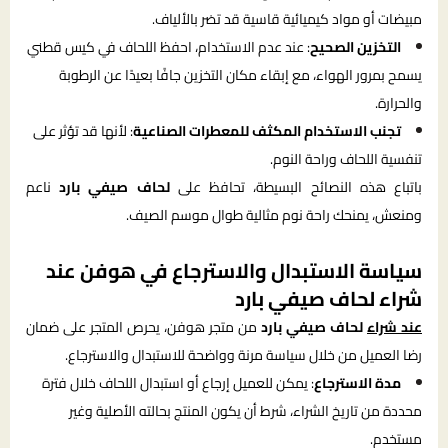
مبيضات أو مواد كيميائية قاسية قد تضر بالألياف.
التخزين الصحيح
: عند عدم الاستخدام، احفظ اللحاف في كيس قطني
يسمح بمرور الهواء، مع إبقاء مكان التخزين جافًا بعيدًا عن الرطوبة
والحرارة.
تجنب الاستخدام المكثف للمعطرات الصناعية
: لأنها قد تؤثر على
تنفسية اللحاف وراحة النوم.
باتباع هذه النصائح البسيطة، تحافظ على
لحاف صيفي بارد
ناعم
ومنعش، يمنحك راحة نوم مثالية طوال موسم الصيف.
سياسة الاستبدال والاسترجاع في هوفن عند
شراء لحاف صيفي بارد
عند شراء
لحاف صيفي بارد
من متجر هوفن، يحرص المتجر على ضمان
رضا العميل من خلال سياسة مرنة وواضحة للاستبدال والاسترجاع.
مدة الاسترجاع
: يمكن للعميل إرجاع أو استبدال اللحاف خلال فترة
محددة من تاريخ الشراء، شرط أن يكون المنتج بحالته الأصلية وغير
مستخدم.