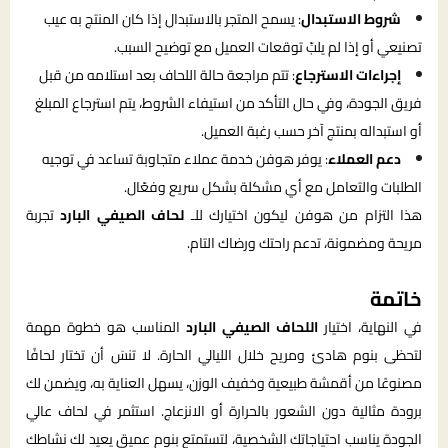
شروط الاستبدال
: يسمح المتجر بالاستبدال إذا كان المنتج به عيب
تصنيعي أو إذا لم يلبِّ توقعات العميل مع توضيح السبب.
إجراءات الاسترجاع
: تتم مراجعة حالة اللحاف بعد استلامه من قبل
فريق الجودة، وفي حال التأكد من استيفاء الشروط، يتم استرجاع المبلغ
أو استبداله بمنتج آخر حسب رغبة العميل.
دعم العملاء
: يوفر هوفن خدمة عملاء متجاوبة تساعد في توجيه
الطلبات والتعامل مع أي مشكلة بشكل سريع وفعّال.
هذا التزام من هوفن ليكون اختيارك للـ
لحاف الصيفي البارد
تجربة
مريحة ومضمونة، تدعم راحتك ورضاك التام.
خاتمة
في النهاية، اختيار
اللحاف الصيفي البارد
المناسب هو خطوة مهمة
لتحظى بنوم هادئ ومريح خلال الليالي الحارة. لا تنسَ أن تختار لحافًا
مصنوعًا من أقمشة طبيعية وخفيف الوزن، يسهل العناية به، ويضمن لك
برودة مثالية دون الشعور بالحرارة أو الانزعاج. استثمر في لحاف عالي
الجودة يناسب احتياجاتك الشخصية، لتستمتع بنوم عميق يعيد لك نشاطك