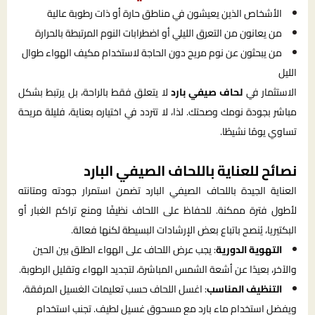
الأشخاص الذين يعيشون في مناطق حارة أو ذات رطوبة عالية
من يعانون من التعرق الليلي أو اضطرابات النوم المرتبطة بالحرارة
من يبحثون عن نوم مريح دون الحاجة لاستخدام مكيف الهواء طوال
الليل
الاستثمار في
لحاف صيفي بارد
لا يتعلق فقط بالراحة، بل يرتبط بشكل
مباشر بجودة نومك وصحتك. لذا، لا تتردد في اختياره بعناية، فليلة مريحة
تساوي يومًا نشيطًا.
نصائح للعناية باللحاف الصيفي البارد
العناية الجيدة باللحاف الصيفي البارد تضمن استمرار جودته ومتانته
لأطول فترة ممكنة. للحفاظ على اللحاف نظيفًا ومنع تراكم الغبار أو
البكتيريا، يُنصح باتباع بعض الإرشادات البسيطة لكنها فعالة.
التهوية الدورية
: يجب عرض اللحاف على الهواء الطلق بين الحين
والآخر، بعيدًا عن أشعة الشمس المباشرة، لتجديد الهواء وتقليل الرطوبة.
التنظيف المناسب
: اغسل اللحاف حسب تعليمات الغسيل المرفقة،
ويفضل استخدام ماء بارد مع مسحوق غسيل لطيف. تجنب استخدام