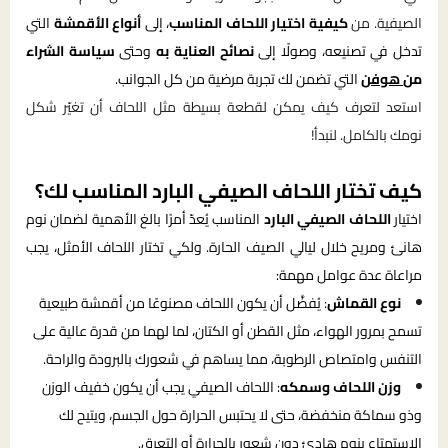
الصيفية. من
كيفية اختيار اللحاف المناسب
، إلى
أنواع الأقمشة
التي
تدخل في تصنيعه، وصولًا إلى
نصائح العناية به
وحتى
سياسة الشراء
من
هوفن
التي تضمن لك تجربة مرضية من كل الجوانب.
استعد لتعرف كيف يمكن لقطعة بسيطة مثل اللحاف أن تغيّر شكل
نومك بالكامل. لنبدأ!
كيف تختار اللحاف الصيفي البارد المناسب لك؟
اختيار
اللحاف الصيفي البارد
المناسب يُعدّ أمرًا بالغ الأهمية لضمان نوم
هانئ ومريح خلال ليالي الصيف الحارة. ولكي تختار اللحاف الأمثل، يجب
مراعاة عدة عوامل مهمة:
نوع القماش
: يُفضَّل أن يكون اللحاف مصنوعًا من أقمشة طبيعية
تسمح بمرور الهواء، مثل القطن أو الكتان، لما لهما من قدرة عالية على
التنفس وامتصاص الرطوبة، مما يساهم في شعورك بالبرودة والراحة.
وزن اللحاف وسمكه
: اللحاف الصيفي يجب أن يكون خفيف الوزن
وذو سماكة منخفضة، حتى لا يحتبس الحرارة حول الجسم، ويتيح لك
الاستمتاع بنوم هادئ دون شعور بالحرارة أو التعرق.