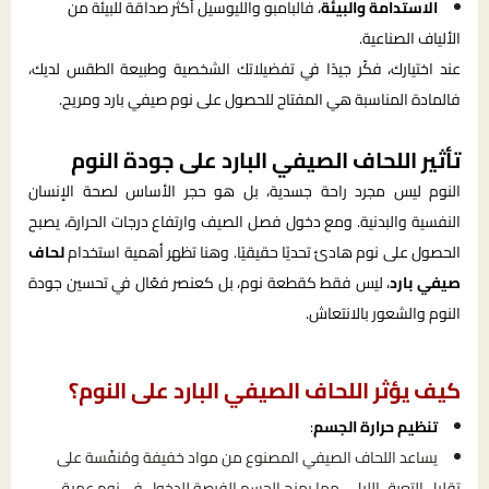
الاستدامة والبيئة
، فالبامبو والليوسيل أكثر صداقة للبيئة من
الألياف الصناعية.
عند اختيارك، فكّر جيدًا في تفضيلاتك الشخصية وطبيعة الطقس لديك،
فالمادة المناسبة هي المفتاح للحصول على نوم صيفي بارد ومريح.
تأثير اللحاف الصيفي البارد على جودة النوم
النوم ليس مجرد راحة جسدية، بل هو حجر الأساس لصحة الإنسان
النفسية والبدنية. ومع دخول فصل الصيف وارتفاع درجات الحرارة، يصبح
الحصول على نوم هادئ تحديًا حقيقيًا. وهنا تظهر أهمية استخدام
لحاف
صيفي بارد
، ليس فقط كقطعة نوم، بل كعنصر فعّال في تحسين جودة
النوم والشعور بالانتعاش.
كيف يؤثر اللحاف الصيفي البارد على النوم؟
تنظيم حرارة الجسم
:
يساعد اللحاف الصيفي المصنوع من مواد خفيفة ومُنفّسة على
تقليل التعرق الليلي، مما يمنح الجسم الفرصة للدخول في نوم عميق