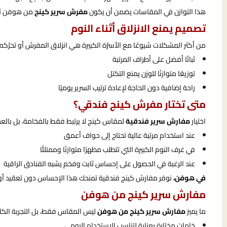
هذا التوازن في المقاسات يضمن أن يكون
مفرش سرير كينج
من هوفن ثابتً
تصميم يمنع الانزلاق أثناء النوم
من أكثر المشكلات شيوعًا مع الأسرّة الكبيرة هي انزلاق المفرش أو تحرّك
ثباتًا أفضل على أطراف المرتبة
توزيعًا متوازنًا للوزن يمنع التكتل
راحة إضافية دون الحاجة لإعادة ترتيب السرير يوميًا
متى تختار مفرش كينج فندقي؟
اختيار
مفارش سرير فندقية
لمقاس كينج لا يرتبط فقط بالفخامة، بل بالعمل
عند استخدام مرتبة عالية تحتاج إلى حواف أعمق
في غرف النوم الكبيرة التي تتطلب مظهرًا متوازنًا وممتلئًا
عند الرغبة في الحصول على إحساس ثابت وفخم يشبه الفنادق الراقية
في هوفن،
نوفر مفارش كينج فندقية تمنحك هذا الإحساس دون تعقيد أو
مفارش سرير كينج من هوفن
ما يميز
مفارش سرير كينج من هوفن
ليس المقاس فقط، بل التجربة الكامل
خامات مختارة بعناية لتناسب الاستخدام اليومي