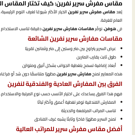
مقاس مفرش سرير نفرين: كيف تختار المقاس ا
يُعد
مقاس مفرش سرير نفرين
الخيار الأكثر شيوعًا لغرف النوم الرئيس
العام للغرفة.
في
هوفن
، نوفّر
مقاسات مفارش سرير نفرين
دقيقة تناسب الاستخدام الي
مقاسات مفارش سرير نفرين الشائعة
عرض السرير يتراوح بين متر وستين إلى متر وثمانين تقريبًا
طول ثابت يقارب المترين
أبعاد إضافية تسمح بتغطية الجوانب بشكل أنيق ومتوازن
هذه المعايير تمنح
مفارش سرير نفرين
مظهرًا متناسقًا دون شد أو فراغا
الفرق بين المفارش العادية والفندقية لنفرين
فهم هذا الفرق يساعدك على اختيار الأنسب حسب نوع المرتبة والاستخدام.
المفارش الفندقية توفر تغطية أعمق وأكثر ثباتًا
تناسب المراتب المرتفعة والحديثة
تمنح السرير مظهرًا فاخرًا وثابتًا يشبه غرف الفنادق
أفضل مقاس مفرش سرير للمراتب العالية