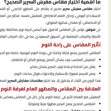
ما أهمية اختيار مقاس مفرش السرير الصحيح؟
اختيار
مقاس مفرش سرير
صحيح لا يقتصر على المظهر الخارجي أو التنس
الاستخدام اليومي، وحتى العمر الافتراضي للمفرش نفسه. فكثير من المفارش
أو الانكماش، أو فقدان شكلها المتوازن.
في
هوفن
، نؤمن بأن المقاس الدقيق هو أساس تجربة نوم متكاملة، وله
الأسرّة والمراتب المنتشرة في السوق السعودي، بما في ذلك المراتب العالية
تأثير المقاس على راحة النوم
المقاس الصحيح يصنع فارقًا واضحًا في جودة النوم اليومية، خاصة مع الحركة
المفرش المناسب يثبت بشكل أفضل ويمنع التكتل أو الالتفاف
يقلل من الحاجة لإعادة ترتيب السرير بشكل متكرر
يمنح الجسم شعورًا بالاستقرار والاحتواء طوال ساعات النوم
هذا النوع من الثبات لا يتحقق إلا عند اختيار
مقاسات مفارش السرير
المصمم
العلاقة بين المقاس والمظهر العام لغرفة النوم
المفرش هو العنصر الأبرز في غرفة النوم، وأي خلل في المقاس ينعكس فور
المقاس الصحيح يمنح السرير مظهرًا مرتبًا ومتوازنًا
يبرز تصميم
مفارش سرير
دون شدّ أو ترهّل غير مرغوب