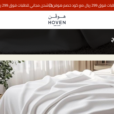
ود خصم هوفن
شحن مجاني للطلبات فوق 299 ريال مع كود خصم هوفن
مفارش هوڤن
ج