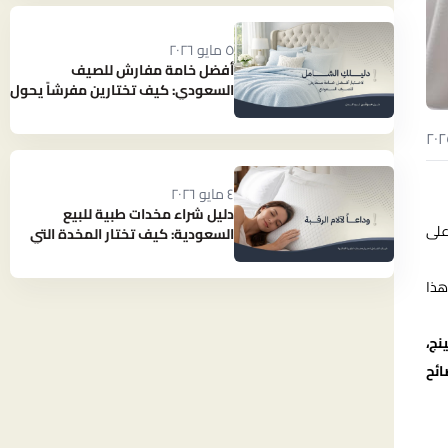
٥ مايو ٢٠٢٦
أفضل خامة مفارش للصيف
السعودي: كيف تختارين مفرشاً يحول
حرارة الصيف إلى نوم بارد ومنعش؟
٤ مايو ٢٠٢٦
دليل شراء مخدات طبية للبيع
على
السعودية: كيف تختار المخدة التي
تنهي آلام رقبتك؟
هذا
نج،
ائح