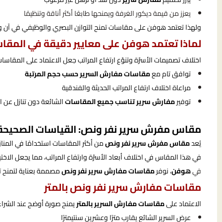
يعزز من قيمة ديكور الغرفة ويمنحها طابعًا أكثر أناقة وتنظيمًا
ولهذا تعتمد هوفن على مقاسات تمنح التوازن البصري والوظيفي في آن و
لماذا تعتمد هوفن على معايير دقيقة في المقا
اختلاف تصميمات الأسرّة وتنوّع ارتفاع المراتب جعل الاعتماد على المقاسات 
توافق تام مع
مقاسات مفارش السرير حسب حجم المرتبة
مراعاة اختلاف ارتفاع المراتب الحديثة والفندقية
توفير
مفارش سرير تناسب جميع المقاسات
الشائعة دون تنازل عن ا
مقاس مفرش سرير نفر ونص: القياسات الصحيحة و
يُعد
مقاس مفرش سرير نفر ونص
من أكثر المقاسات استخدامًا في المنا
في هذا المقاس في اختلاف أبعاد الأسرّة وارتفاع المراتب، مما يجعل الاختيا
في
هوفن
، نوفر
مقاسات مفارش سرير نفر ونص
مصممة بعناية لتمنح تغط
مقاسات مفارش سرير نفر ونص بالمتر
الاعتماد على
مقاسات مفارش السرير بالمتر
يمنح صورة أوضح عند الشراء
عرض السرير الشائع يقارب مترًا وعشرين سنتيمترًا