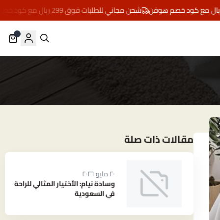
شحن مجاني للطلبات فوق 299 ريال مع كود خصم هوفن
٠
مقالات ذات صلة
٢٠ مايو ٢٠٢٦
وسادة نيام: الأختيار المثالي للراحة
في السعودية