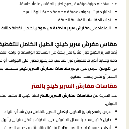
عند استخدام مرتبة مرتفعة، يصبح اختيار المقاس عاملًا حاسمًا.
اختيار مفرش بحواف عميقة مصممة خصيصًا لهذا الغرض
تجنّب المقاسات القياسية الضيقة
الاعتماد على
مفارش سرير فندقية من هوفن
لضمان تغطية مثالية
مقاس مفرش سرير كينج: الدليل الكامل للتغطية 
يُعد السرير الكينج خيارًا مثاليًا لمن يبحث عن المساحة الواسعة والراحة ال
دقة وعناية أكبر. فالمفرش غير المناسب قد يظهر قصيرًا على الجوانب، أو غي
في
هوفن
، نحرص على توفير
مقاسات مفارش السرير كينج
مصممة بعناي
الحجم أو نقص يفسد المظهر.
مقاسات مفارش السرير كينج بالمتر
عند الحديث عن
مقاسات مفارش السرير بالمتر
لفئة كينج، لا نعتمد فقط
الفرش.
عرض واسع يتجاوز المترين، ليغطي السرير بالكامل دون شد أو التواء
طول كافٍ يسمح بانسدال المفرش على الأطراف بشكل متوازن وأنيق
أبعاد مدروسة تمنح السرير مظهرًا فندقيًا متناسقًا من جميع الجهات