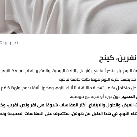
١٥ يونيو ٢٠٢٥
فرين، كينج
فة النوم، بل عنصر أساسي يؤثر على الراحة اليومية، والمظهر العام، وجودة النوم 
 قد يفسد تجربة النوم مهما كانت خامته فاخرة.
ل متكامل يضمن تغطية مثالية، ثباتًا أثناء النوم، ومظهرًا أنيقًا يدوم. ولهذا صُمّم 
 الصحيح
دون حيرة أو تجربة غير موفقة.
العرض والطول والارتفاع. أكثر المقاسات شيوعًا هي نفر ونص، نفرين، وكي
ثناء النوم. في هذا الدليل من هوفن، ستتعرف على المقاسات الصحيحة ونص