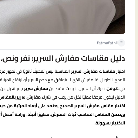
fatmafathii
دليل مقاسات مفارش السرير: نفر ونص، ن
اختيار
مقاسات
مفارش السرير
المناسبة ليس تفصيلًا ثانويًا في تجهيز غر
المدى الطويل. فالمفرش الذي لا يتوافق مع حجم السرير أو ارتفاع المرتبة
في
هوفن
، ندرك أن العميل لا يبحث فقط عن
مفارش سرير
جميلة، بل عن ح
الدليل ليكون مرجعًا عمليًا لكل من يرغب في
شراء مفارش سرير بالمقاس
اختيار مقاس مفرش السرير الصحيح يعتمد على أبعاد المرتبة من حيث 
ويضمن المقاس المناسب ثبات المفرش، مظهرًا أنيقًا، وراحة أفضل أ
الاختيار بسهولة.