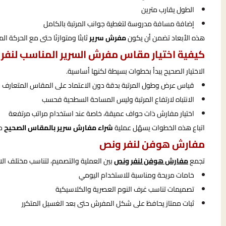
الطول يقارب مترين
إضافة مسافة مدروسة لتغطية جوانب المرتبة بالكامل
هذه الأبعاد تضمن أن يكون
مفرش سرير
ثابتًا ومتوازنًا حتى مع الحركة الم
كيفية اختيار مقاس مفرش السرير المناسب لنفر
الاختيار الصحيح يبدأ بخطوات بسيطة لكنها أساسية.
قياس عرض وطول المرتبة بدقة دون الاعتماد على المقاس المتعارف
الانتباه لارتفاع المرتبة وليس المساحة السطحية فحسب
اختيار مفارش ذات حواف عميقة، خاصة عند استخدام مراتب مرتفعة
اتباع هذه الخطوات يسهّل عملية
شراء مفارش سرير بالمقاس الصحيح
دو
مفارش هوفن لنفر ونص
تجمع
مفارش هوفن لنفر ونص
بين العملية والتصميم، لتناسب مختلف الا
خامات مريحة ومناسبة للاستخدام اليومي
تصميمات تناسب غرف النوم العصرية والكلاسيكية
ثبات ممتاز يحافظ على شكل المفرش حتى بعد الغسيل المتكرر