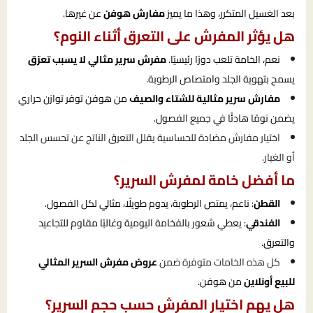
بعد الغسيل المتكرر، وهذا ما يميز
مفارش هوفن
عن غيرها.
هل يؤثر المفرش على التعرق أثناء النوم؟
نعم، الخامة تلعب دورًا رئيسيًا.
مفرش سرير مثالي لا يسبب تعرّق
يسمح بتهوية الجلد وامتصاص الرطوبة.
مفارش سرير مثالية للشتاء والصيف
من هوفن توفر توازن حراري
يضمن نومًا هادئًا في جميع الفصول.
اختيار مفارش مضادة للحساسية يقلل التعرق الناتج عن تحسس الجلد
أو الغبار.
ما أفضل خامة لمفرش السرير؟
القطن
: ناعم، يمتص الرطوبة، يدوم طويلًا، مثالي لكل الفصول.
الفندقي
: يعطي شعور بالفخامة اليومية وغالبًا مقاوم للتجاعيد
والتعرق.
كل هذه الخامات متوفرة ضمن
عروض مفرش السرير المثالي
للبيع أونلاين
من هوفن.
هل يهم اختيار المفرش حسب حجم السرير؟