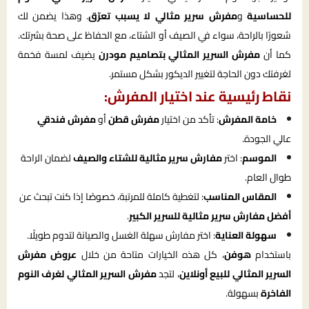
للحساسية
و
مفرش سرير مثالي لا يسبب تعرّق
. وهذا يضمن لك
شعورًا بالراحة، سواء في الصيف أو الشتاء، مع الحفاظ على صحة بشرتك.
كما أن
مفرش السرير المثالي بتصاميم مودرن
يضيف لمسة فخمة
لغرفتك دون الحاجة لتغيير الديكور بشكل مستمر.
نقاط رئيسية عند اختيار المفرش:
خامة المفرش
: تأكد من اختيار
مفرش قطن
أو
مفرش فندقي
عالي الجودة.
الموسم
: اختر
مفارش سرير مثالية للشتاء والصيف
لضمان الراحة
طوال العام.
المقاس المناسب
: لتغطية كاملة للمرتبة، خصوصًا إذا كنت تبحث عن
أفضل مفارش سرير مثالية للسرير الكبير
.
سهولة العناية
: اختر مفارش سهلة الغسل والصيانة لتدوم طويلًا.
باستخدام
هوفن
، كل هذه الخيارات متاحة من خلال
عروض مفرش
السرير المثالي للبيع أونلاين
، لتجد
مفرش السرير المثالي لغرف النوم
الفاخرة
بسهولة.