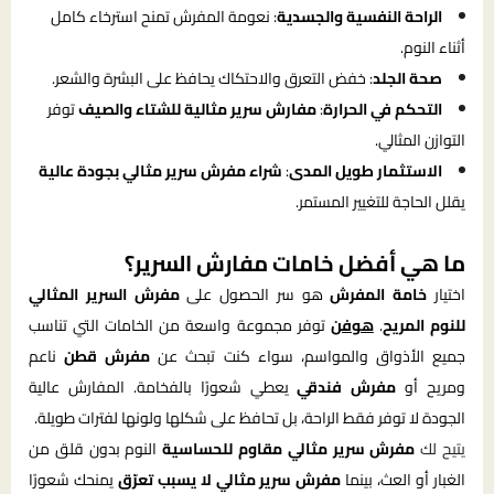
الراحة النفسية والجسدية
: نعومة المفرش تمنح استرخاء كامل
أثناء النوم.
صحة الجلد
: خفض التعرق والاحتكاك يحافظ على البشرة والشعر.
التحكم في الحرارة
:
مفارش سرير مثالية للشتاء والصيف
توفر
التوازن المثالي.
الاستثمار طويل المدى
:
شراء مفرش سرير مثالي بجودة عالية
يقلل الحاجة للتغيير المستمر.
ما هي أفضل خامات مفارش السرير؟
اختيار
خامة المفرش
هو سر الحصول على
مفرش السرير المثالي
للنوم المريح
.
هوفن
توفر مجموعة واسعة من الخامات التي تناسب
جميع الأذواق والمواسم، سواء كنت تبحث عن
مفرش قطن
ناعم
ومريح أو
مفرش فندقي
يعطي شعورًا بالفخامة. المفارش عالية
الجودة لا توفر فقط الراحة، بل تحافظ على شكلها ولونها لفترات طويلة.
يتيح لك
مفرش سرير مثالي مقاوم للحساسية
النوم بدون قلق من
الغبار أو العث، بينما
مفرش سرير مثالي لا يسبب تعرّق
يمنحك شعورًا