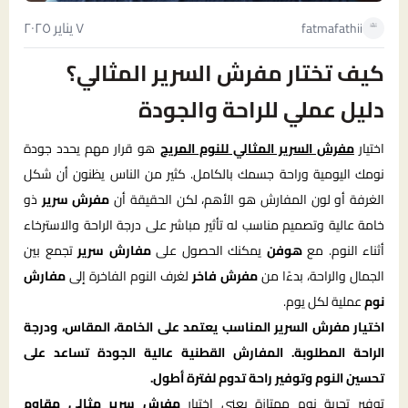
٧ يناير ٢٠٢٥
fatmafathii
كيف تختار مفرش السرير المثالي؟
دليل عملي للراحة والجودة
اختيار
مفرش السرير المثالي للنوم المريح
هو قرار مهم يحدد جودة
نومك اليومية وراحة جسمك بالكامل. كثير من الناس يظنون أن شكل
الغرفة أو لون المفارش هو الأهم، لكن الحقيقة أن
مفرش سرير
ذو
خامة عالية وتصميم مناسب له تأثير مباشر على درجة الراحة والاسترخاء
أثناء النوم. مع
هوفن
يمكنك الحصول على
مفارش سرير
تجمع بين
الجمال والراحة، بدءًا من
مفرش فاخر
لغرف النوم الفاخرة إلى
مفارش
نوم
عملية لكل يوم.
اختيار مفرش السرير المناسب يعتمد على الخامة، المقاس، ودرجة
الراحة المطلوبة. المفارش القطنية عالية الجودة تساعد على
تحسين النوم وتوفير راحة تدوم لفترة أطول.
توفير تجربة نوم ممتازة يعني اختيار
مفرش سرير مثالي مقاوم