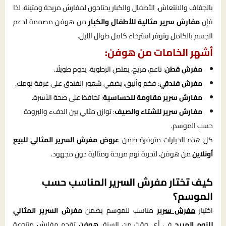
بالجفاف والانتعاش. الأطفال والكبار يحتاجون لمفارش مريحة ومتينة، لذا
فإن
مفارش سرير مثالية للأطفال والكبار
من هوفن مصممة لدعم
الجسم بالكامل وتوفر استرخاء كامل طوال الليل.
أشهر الخامات من هوفن:
مفرش قطن
: ناعم، مريح، يمتص الرطوبة، يدوم طويلًا.
مفرش فندقي
: فخم وأنيق، يضفي شعور الفندق على غرفة نومك.
مفارش سرير مقاومة للحساسية
: تحافظ على صحة الأسرة.
مفارش سرير للشتاء والصيف
: توازن مثالي بين الدفء والبرودة
حسب الموسم.
كل هذه الخيارات متوفرة ضمن
عروض مفرش السرير المثالي للبيع
أونلاين
من هوفن، لتجربة نوم مريحة ومثالية دون مجهود.
كيف تختار مفرش السرير المناسب حسب
الموسم؟
اختيار
مفرش سرير
مناسب للموسم يضمن
مفرش السرير المثالي
للنوم المريح
في أي وقت من السنة.
هوفن
تقدم مفارش متنوعة