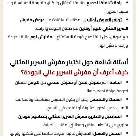
راحة شاملة للجميع
: مثالية للأطفال والكبار، مقاومة للحساسية ولا
تسبب التعرق.
توافر العروض أونلاين
: يمكنك الاستفادة من
عروض مفرش
السرير المثالي للبيع أونلاين
مع ضمان الجودة والراحة.
مع
هوفن
، كل ليلة تصبح فرصة للاستمتاع بـ
مفارش نوم
عالية الجودة
وراحة لا مثيل لها.
أسئلة شائعة حول اختيار مفرش السرير المثالي
كيف أعرف أن مفرش السرير عالي الجودة؟
الخامة
: اختر
مفرش قطن
أو
مفرش فندقي
من
هوفن
لضمان
نعومة وراحة تدوم طويلاً.
السمك والملمس
: يجب أن يكون المفرش متماسكًا وناعمًا عند
اللمس، دون شعور بخشونة أو تفاوت في النسيج.
التفاصيل والتطريز
:
مفرش السرير المثالي بتصاميم مودرن
يحتوي على تشطيب متقن ومطابق لمقاس المرتبة.
التحمل والغسل
: المفارش عالية الجودة تحافظ على شكلها ولونها