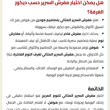
هل يمكن اختيار مفرش السرير حسب ديكور
الغرفة؟
نعم،
مفرش السرير المثالي بتصاميم مودرن
من هوفن يتيح لك
تنسيق الألوان والنقوش مع ديكور غرفتك بسهولة.
يمكنك اختيار
مفرش فاخر
ليضيف لمسة فخمة وأنيقة، أو
مفارش
نوم
عملية بتصاميم عصرية تناسب غرف الأطفال أو غرف المعيشة.
هوفن
توفر مجموعة واسعة من التصاميم والألوان لتتناسب مع
كل الأذواق، ما يجعل
مفرش السرير المثالي لغرف النوم الفاخرة
خيارًا
متكاملًا بين الجمال والراحة.
الاهتمام بتناسق المفرش مع الوسائد، اللحاف، والستائر يضفي
شعورًا بالانسجام ويعزز تجربة النوم اليومية.
الخاتمة
اختيار
مفرش السرير المثالي للنوم المريح
هو استثمار حقيقي في
راحتك اليومية وجودة نومك. مع
هوفن
، لا تقتصر الفائدة على الجمال
والشكل، بل تمتد لتشمل الراحة والصحة والاستدامة. سواء كنت تبحث