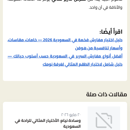
والأناقة في آن واحد.
اقرأ أيضًا:
دليل اختيار مفارش فخمة في السعودية 2026 — خامات، مقاسات،
وأسعار تنافسية من هوفن
أفضل أنواع مفارش السرير في السعودية حسب أسلوب حياتك —
دليل شامل لاختيار الطقم المثالي لغرفة نومك
مقالات ذات صلة
٢٠ مايو ٢٠٢٦
وسادة نيام: الأختيار المثالي للراحة في
السعودية