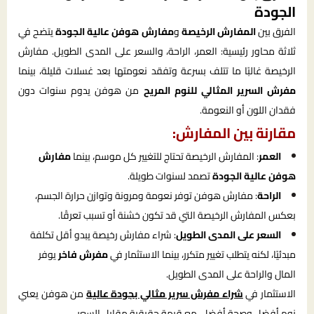
الجودة
الفرق بين
المفارش الرخيصة
و
مفارش هوفن عالية الجودة
يتضح في
ثلاثة محاور رئيسية: العمر، الراحة، والسعر على المدى الطويل. مفارش
الرخيصة غالبًا ما تتلف بسرعة وتفقد نعومتها بعد غسلات قليلة، بينما
مفرش السرير المثالي للنوم المريح
من هوفن يدوم سنوات دون
فقدان اللون أو النعومة.
مقارنة بين المفارش:
العمر
: المفارش الرخيصة تحتاج للتغيير كل موسم، بينما
مفارش
هوفن عالية الجودة
تصمد لسنوات طويلة.
الراحة
: مفارش هوفن توفر نعومة ومرونة وتوازن حرارة الجسم،
بعكس المفارش الرخيصة التي قد تكون خشنة أو تسبب تعرقًا.
السعر على المدى الطويل
: شراء مفارش رخيصة يبدو أقل تكلفة
مبدئيًا، لكنه يتطلب تغيير متكرر، بينما الاستثمار في
مفرش فاخر
يوفر
المال والراحة على المدى الطويل.
الاستثمار في
شراء مفرش سرير مثالي بجودة عالية
من هوفن يعني
نوم أفضل وصحة أفضل، مع قيمة حقيقية مقابل السعر.