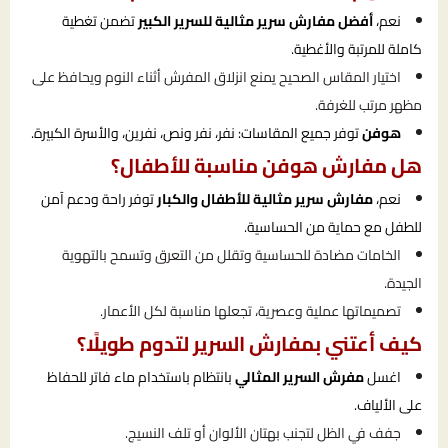
نعم،
أفضل مفارش سرير مثالية للسرير الكبير
تضمن تغطية
كاملة للمرتبة والأغطية.
اختيار المقاس الصحيح يمنع انزلاق المفرش أثناء النوم ويحافظ على
مظهر مرتب للغرفة.
هوفن
توفر جميع المقاسات: نفر، نفر ونص، نفرين، والأسرة الكبيرة.
هل مفارش هوفن مناسبة للأطفال؟
نعم،
مفارش سرير مثالية للأطفال والكبار
توفر راحة ودعم آمن
للطفل مع حماية من الحساسية.
الخامات مضادة للحساسية وتقلل من التعرق وتسمح بالتهوية
الجيدة.
تصميماتها عملية وعصرية، تجعلها مناسبة لكل الأعمار.
كيف أعتني بمفارش السرير لتدوم طويلًا؟
اغسل
مفرش السرير المثالي
بانتظام باستخدام ماء فاتر للحفاظ
على الألياف.
جفف في الظل لتجنب بهتان الألوان أو تلف النسيج.