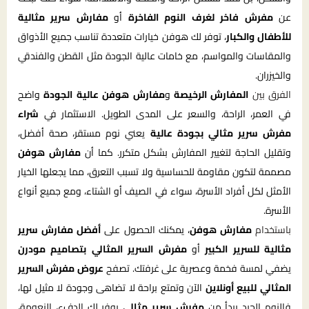
عن
مفرش فاخر لغرف النوم الفاخرة
أو
مفارش سرير مثالية
للأطفال والكبار
، توفر لك هوفن خيارات متعددة تناسب جميع الأذواق
والمقاسات والمواسم، مع خامات عالية الجودة مثل القطن والفندقي
والخيزران.
الفرق بين
المفارش الرخيصة
و
مفارش هوفن عالية الجودة
واضح
في العمر، الراحة، والسعر على المدى الطويل. الاستثمار في
شراء
مفرش سرير مثالي بجودة عالية
يعني نوم مستقر، صحة أفضل،
وتقليل الحاجة لتغيير المفارش بشكل متكرر. كما أن
مفارش هوفن
مصممة لتكون مقاومة للحساسية ولا تسبب التعرق، مما يجعلها الخيار
الأمثل لكل أفراد الأسرة، سواء في الصيف أو الشتاء، ومع جميع أنواع
الأسرة.
باستخدام
مفارش هوفن
، يمكنك الحصول على
أفضل مفارش سرير
مثالية للسرير الكبير
أو
مفرش السرير المثالي بتصاميم مودرن
يضفي لمسة فخمة وعصرية على غرفتك. تصفح
عروض مفرش السرير
المثالي للبيع أونلاين
الآن وتمتع براحة لا تضاهى وجودة لا مثيل لها،
فالنوم الجيد يبدأ من
مفرش سرير مثالي
يوفر لك الدفء، النعومة،