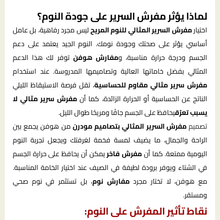
لماذا يؤثر مفرش السرير على جودة النوم؟
اختيار
مفرش السرير المثالي للنوم المريح
ليس مجرد رفاهية، بل عامل
أساسي يؤثر على صحتك وجودة نومك. النوم الجيد يعتمد على دعم
الجسم ودرجة حرارة مناسبة، و
مفارش هوفن
توفر لك هذا الدعم
المثالي بفضل خاماتها العالية وتصاميمها المدروسة. عند استخدام
مفرش سرير مثالي مقاوم للحساسية
، تقل فرصة الاستيقاظ الليلي
الناتج عن الحساسية أو الحرارة الزائدة، كما أن
مفرش سرير مثالي لا
يسبب تعرّق
يحافظ على الجسم جافًا ومريحًا طوال الليل.
تصميم
مفرش السرير المثالي بتصاميم مودرن
من هوفن يجمع بين
الراحة والجمال، ما يضيف لمسة فخمة لغرفتك ويجعل تجربة النوم
اليومية ممتعة. كما أن
مفرش فاخر
يمكن أن يحافظ على حرارة الجسم
في الشتاء ويوفر برودة لطيفة في الصيف عند اختيار الخامة المناسبة.
مع هوفن، لا تختار مجرد
مفارش نوم
، بل تستثمر في نوم صحي
ومستقر.
نقاط تأثير المفرش على النوم: