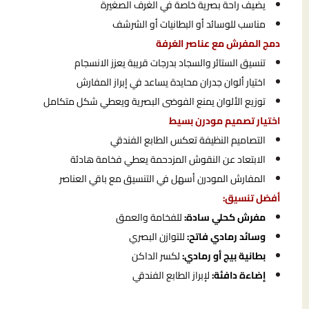
يضيف راحة بصرية خاصة في الغرف الصغيرة
مناسب للوسائد أو البطانيات أو الشرشف
دمج المفرش مع عناصر الغرفة
تنسيق الستائر والسجاد بدرجات قريبة يعزز الانسجام
اختيار ألوان جدران محايدة يساعد في إبراز المفارش
توزيع الألوان يمنع الفوضى البصرية ويعطي شكل متكامل
اختيار تصميم مودرن بسيط
التصاميم النظيفة تعكس الطابع الفندقي
الابتعاد عن النقوش المزدحمة يعطي فخامة هادئة
المفارش المودرن أسهل في التنسيق مع باقي العناصر
أفضل تنسيق:
مفرش كحلي سادة:
للفخامة والعمق
وسائد رمادي فاتح:
للتوازن البصري
بطانية بيج أو رمادي:
لكسر الداكن
إضاءة دافئة:
لإبراز الطابع الفندقي