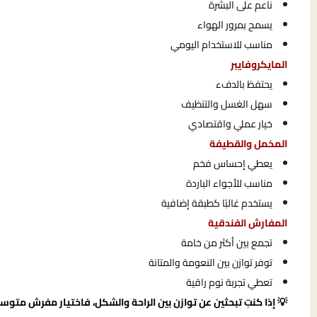
ناعم على البشرة
يسمح بمرور الهواء
مناسب للاستخدام اليومي
المايكروفايبر
يحتفظ بالدفء
سهل الغسل والتنظيف
خيار عملي واقتصادي
المخمل والقطيفة
يعطي إحساس فخم
مناسب للأجواء الباردة
يستخدم غالبًا كطبقة إضافية
المفارش الفندقية
تجمع بين أكثر من خامة
توفر توازن بين النعومة والمتانة
تعطي تجربة نوم راقية
💡 إذا كنتِ تبحثين عن توازن بين الراحة والشكل، فاختيار مفرش مت