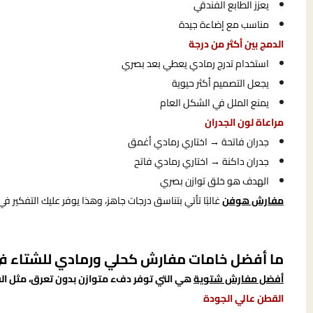
يعزز الطابع الفندقي
مناسب مع إضاءة جيدة
الدمج بين أكثر من درجة
استخدام تدرج رمادي يعطي بعد بصري
يجعل التصميم أكثر حيوية
يمنع الملل في الشكل العام
مراعاة لون الجدران
جدران فاتحة → اختاري رمادي أغمق
جدران داكنة → اختاري رمادي فاتح
الهدف هو خلق توازن بصري
مفارش هوفن
غالبًا تأتي بتناسق درجات جاهز، وهذا يوفر عليك التفكير ف
ما أفضل خامات مفارش كحلي ورمادي للشتاء ف
أفضل مفارش شتوية
هي التي توفر دفء متوازن بدون تعرق، مثل ال
القطن عالي الجودة