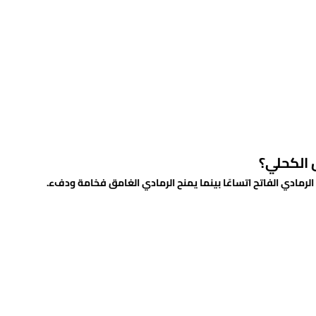
 الكحلي؟
لرمادي الفاتح اتساعًا بينما يمنح الرمادي الغامق فخامة ودفء.