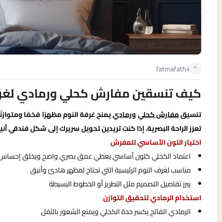
fatmafathii
كيف تنسقين مفارش كحلي ورمادي لغرفة
تنسيق
مفارش كحلي
و
رمادي
يمنح غرفة النوم مظهرًا فخمًا ومتواز
تعزز الراحة البصرية. إذا كنتِ تريدين تحويل سريرك إلى شكل فندقي
اختيار اللون الأساسي للمفرش
اعتماد الكحلي كلون أساسي يعطي عمق بصري واضح ويخلق إحساس 
مناسب لغرف النوم الرئيسية التي تحتاج لمظهر هادئ وأنيق
يبرز تفاصيل التصميم مثل التطريز أو الخطوط البسيطة
استخدام الرمادي لتحقيق التوازن
الرمادي الفاتح يكسر حدة الكحلي ويمنع الشعور بالثقل