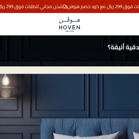
خصم هوفن
شحن مجاني للطلبات فوق 299 ريال مع كود خصم هوفن
مفارش هوڤن
قية أنيقة؟