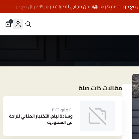
شحن مجاني للطلبات فوق 299 ريال مع كود خصم هوفن
٠
مقالات ذات صلة
٢٠ مايو ٢٠٢٦
وسادة نيام: الأختيار المثالي للراحة
في السعودية