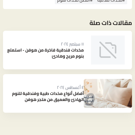
#مخدات فندقية
#افضل مخدات للنوم
مقالات ذات صلة
١١ سبتمبر ٢٠٢٤
مخدات فندقية فاخرة من هوفن - استمتع
بنوم مريح وهادئ
٤ أغسطس ٢٠٢٤
أفضل أنواع مخدات طبية وفندقية للنوم
الهادئ والعميق من متجر هوفن