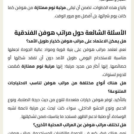
باتباع هذه الخطوات، تضمن أن تبقى
مرتبة نوم ممتازة
من هوفن كما
كانت يوم شرائها، بل أفضل مع مرور الوقت.
الأسئلة الشائعة حول مراتب هوفن الفندقية
هل يمكن الاعتماد على مراتب هوفن كخيار طويل الأمد؟
نعم، تعتمد مراتب هوفن على بنية قوية ومواد عالية الجودة تجعلها
مناسبة للاستخدام اليومي طويل الأمد دون أن تفقد شكلها أو
خصائصها. إنها أكثر من مجرد مرتبة؛ إنها
مرتبة نوم ممتازة
صُمّمت
لتدوم لسنوات.
هل هناك أنواع مختلفة من مراتب هوفن تناسب الاحتياجات
المتنوعة؟
بالتأكيد، توفر هوفن خيارات متعددة تتنوع من حيث درجة الصلابة، ونوع
الدعم، ونوع الحشو الداخلي. سواء كنت تبحث عن مرتبة ناعمة تشبه
الوسادة، أو صلبة تدعم الظهر، فستجد ما يناسبك ضمن تشكيلتها.
هل تختلف مراتب هوفن عن المراتب المحلية الأخرى؟
نعم، هناك فرق كبير في الجودة والتقنيات المستخدمة. مراتب هوفن