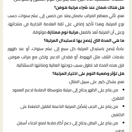
هل هناك ضمان عند شراء مرتبة هوفن؟
نعم، تأتي معظم المراتب بضمان يمتد من خمس إلى عشر سنوات، حسب
نوع المرتبة. وهذا تأكيد إضافي على ثقة العلامة التجارية في منتجاتها،
وعلى أن المرتبة تُعد بالفعل
مرتبة نوم ممتازة
موثوقة.
ما هي المدة التي يُنصح بها لاستبدال المرتبة؟
عادةً يُنصح باستبدال المرتبة كل سبع إلى عشر سنوات، أو عند ظهور
علامات التلف مثل الهبوط، أو فقدان الدعم. ولكن مع مراتب هوفن،
فإن هذه المدة قد تطول بسبب جودتها العالية ومتانتها الاستثنائية.
هل تؤثر وضعية النوم على اختيار المرتبة؟
نعم، بشكل كبير. على سبيل المثال:
من ينام على الظهر يحتاج إلى مرتبة متوسطة الصلابة لدعم العمود
الفقري
من ينام على الجنب يُفضّل المرتبة الناعمة لتقليل الضغط على
الكتفين
من ينام على البطن يحتاج إلى دعم أكثر صلابة لمنع انحناء أسفل
الظهر