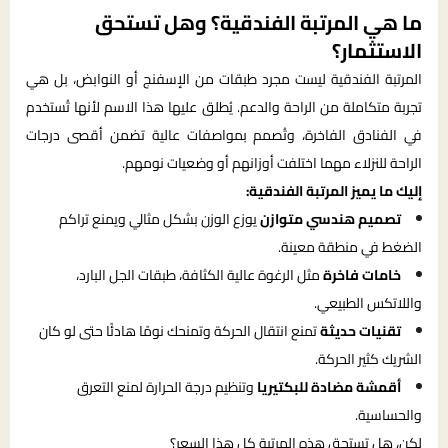
ما هي المرتبة الفندقية؟ وهل تستحق
الاستثمار؟
المرتبة الفندقية ليست مجرد طبقات من الإسفنج أو النوابض، بل هي
تجربة متكاملة من الراحة والدعم. يُطلق عليها هذا الاسم لأنها تُستخدم
في الفنادق الفاخرة، وتُصمم بمواصفات عالية تضمن أقصى درجات
الراحة للنزلاء مهما اختلفت أوزانهم أو وضعيات نومهم.
إليك ما يميز المرتبة الفندقية:
تصميم هندسي متوازن
يوزع الوزن بشكل مثالي ويمنع تراكم
الضغط في منطقة معينة.
خامات فاخرة
مثل الرغوة عالية الكثافة، طبقات الجل البارد،
واللاتكس الطبيعي.
تقنيات حديثة
تمنع انتقال الحركة وتمنحك نومًا هادئًا حتى لو كان
الشريك كثير الحركة.
أقمشة مضادة للبكتيريا
وتنظيم درجة الحرارة لمنع التعرق
والحساسية.
لكن، هل تستحق هذه المرتبة كل هذا السعر؟