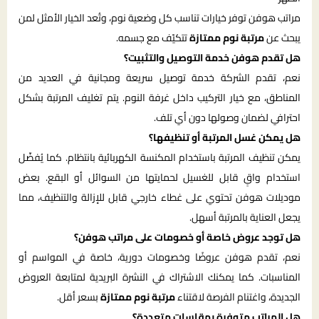
مراتب هوفن توفر خيارات تناسب كل وضعية نوم، وتُعد الخيار الأمثل لمن
يبحث عن
مرتبة نوم ممتازة
تتكيّف مع جسمه.
هل تقدم هوفن خدمة التوصيل والتثبيت؟
نعم، تقدم الشركة خدمة توصيل سريعة ومجانية في العديد من
المناطق، مع خيار التركيب داخل غرفة النوم. يتم تغليف المرتبة بشكل
احترافي لضمان وصولها دون أي تلف.
هل يمكن غسل المرتبة أو تنظيفها؟
يمكن تنظيف المرتبة باستخدام المكنسة الكهربائية بانتظام. كما يُفضّل
استخدام واقٍ قابل للغسيل لحمايتها من السوائل أو البقع. بعض
موديلات هوفن تحتوي على غطاء خارجي قابل للإزالة والتنظيف، مما
يجعل العناية بالمرتبة أسهل.
هل توجد عروض خاصة أو خصومات على مراتب هوفن؟
نعم، تقدم هوفن عروضًا وخصومات دورية، خاصة في المواسم أو
المناسبات. كما يمكنك الاشتراك في النشرة البريدية لمتابعة العروض
الجديدة، واغتنام الفرصة لاقتناء
مرتبة نوم ممتازة
بسعر أقل.
هل المراتب متوفرة بمقاسات متعددة؟