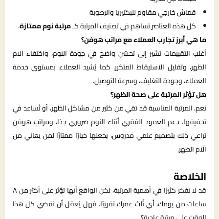
قماش خارجي مقاوم للبكتيريا والرطوبة
كل هذه العناصر تساهم في تصنيف المرتبة كـ
مرتبة نوم ممتازة
.
ما هي أبرز تجارب العملاء مع مراتب هوفن؟
أغلب التقييمات تشير إلى تحسّن واضح في جودة النوم، واختفاء آلام
الظهر، وتقليل الاستيقاظ المتكرر. كما يُشيد العملاء بمستوى خدمة
العملاء، وجودة التغليف، وسرعة التوصيل.
هل تؤثر المرتبة على صحة الظهر؟
نعم، المرتبة المناسبة قد تقي من كثير من مشاكل الظهر، أو تُساعد في
تخفيفها. دعم العمود الفقري أثناء النوم ضروري جدًا، ومراتب هوفن
تراعي ذلك بتصميم علمي مدروس، يجعلها خيارًا ممتازًا لمن يعاني من
آلام الظهر.
الخلاصة
قد لا نفكر كثيرًا في أهمية المرتبة، لكن الواقع أنها تؤثر على أكثر من ٨
ساعات من يومك، أي ثُلث عمرك تقريبًا. فهل يُعقل أن نقضي كل هذا
الوقت على مرتبة عادية؟