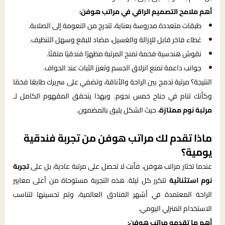
أهم ملامح التصميم الراقي في مراتب هوفن:
طبقات متعددة مدروسة بعناية، تتدرج من النعومة إلى الصلابة.
غطاء فاخر قابل للإزالة والغسيل، مضاد للبقع وسهل التنظيف.
نقوش هندسية فخمة تمنح المرتبة مظهرًا فندقيًا متقنًا.
جوانب داعمة تمنع انزلاق الجسم وتعزز الثبات عند الحواف.
النتيجة؟ مرتبة تدمج بين الراحة والأناقة، وتضفي على سريرك طابعًا فخمًا
وكأنك تنام في جناح خمس نجوم. وبهذا يتحقق المفهوم الكامل لـ
مرتبة نوم ممتازة
، حيث الشكل يليق بالمضمون.
ماذا تقدم لك مراتب هوفن من تجربة فندقية
يومية؟
عندما تختار مراتب هوفن، فأنت لا تحصل على مرتبة عادية، بل على
تجربة
نوم استثنائية
تتكرر كل ليلة. هذه التجربة مستوحاة من أعلى معايير
الراحة المعتمدة في أشهر الفنادق العالمية، وتم تحسينها لتناسب
الاستخدام المنزلي اليومي.
أهم ما تقدمه
مراتب هوفن
: