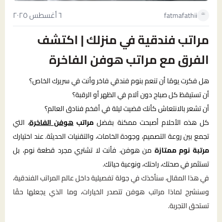
٦ أغسطس ٢٠٢٥
fatmafathii
مراتب فندقية في منزلك | اكتشف
الفرق مع مراتب هوفن الفاخرة
هل فكرت يومًا أن تنعم بنوم فندقي فاخر وأنت في سريرك الخاص؟
أن تستيقظ كل صباح دون آلام في الظهر أو الرقبة؟
أن تشعر بالانتعاش كأنك قضيت ليلة في أفخم فنادق العالم؟
كل هذه الأحلام أصبحت ممكنة بفضل
مراتب
هوفن الفاخرة
، التي
تجمع بين روعة التصميم، وجودة الخامات، والتقنيات الحديثة. عند اختيارك
مرتبة نوم ممتازة
من هوفن، فأنت لا تشتري مجرد قطعة نوم، بل
تستثمر في صحتك، راحتك، ونوعية حياتك.
في هذا المقال، سنأخذك في جولة تفصيلية داخل عالم المراتب الفندقية،
وسنشرح لماذا مراتب هوفن تتصدر الخيارات، وما الذي يجعلها حقًا
تستحق التجربة.