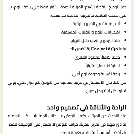
دعنا نوضح النقطة الأهم: المرتبة الجيدة لا تؤثر فقط على راحة النوم، بل
على صحتك العامة. فالمرتبة الخاطئة قد تسبب:
آلام مزمنة في الظهر والرقبة.
اضطرابات النوم والتقلبات المستمرة.
قلة التركيز والتعب خلال النهار.
بينما
مرتبة نوم ممتازة
تضمن لك:
دعمًا كاملاً للعمود الفقري.
استرخاءً عضليًا متوازنًا.
راحة نفسية وجودة نوم أعلى.
من هنا، فإن الاستثمار في مرتبة فندقية من هوفن هو قرار ذكي، يؤتي
ثماره كل ليلة وكل صباح.
الراحة والأناقة في تصميم واحد
عند التحدث عن المراتب، يغفل البعض عن جانب الجماليات. لكن التصميم
له دور مهم في تعزيز التجربة. مراتب هوفن لا تقتصر على الوظيفة فقط،
بل تُقدَّم بأسلوب أنيق يليق بغرفة نومك.