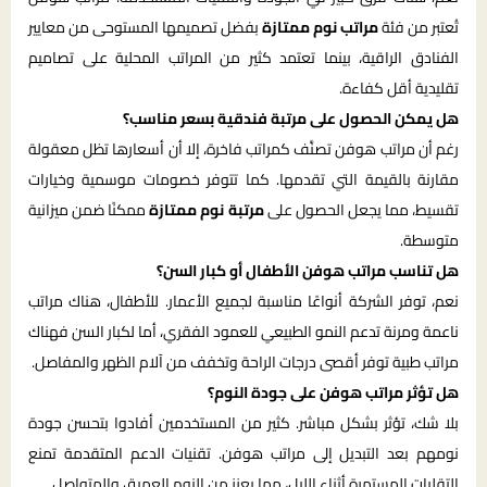
تُعتبر من فئة
مراتب نوم ممتازة
بفضل تصميمها المستوحى من معايير
الفنادق الراقية، بينما تعتمد كثير من المراتب المحلية على تصاميم
تقليدية أقل كفاءة.
هل يمكن الحصول على مرتبة فندقية بسعر مناسب؟
رغم أن مراتب هوفن تصنَّف كمراتب فاخرة، إلا أن أسعارها تظل معقولة
مقارنة بالقيمة التي تقدمها. كما تتوفر خصومات موسمية وخيارات
تقسيط، مما يجعل الحصول على
مرتبة نوم ممتازة
ممكنًا ضمن ميزانية
متوسطة.
هل تناسب مراتب هوفن الأطفال أو كبار السن؟
نعم، توفر الشركة أنواعًا مناسبة لجميع الأعمار. للأطفال، هناك مراتب
ناعمة ومرنة تدعم النمو الطبيعي للعمود الفقري، أما لكبار السن فهناك
مراتب طبية توفر أقصى درجات الراحة وتخفف من آلام الظهر والمفاصل.
هل تؤثر مراتب هوفن على جودة النوم؟
بلا شك، تؤثر بشكل مباشر. كثير من المستخدمين أفادوا بتحسن جودة
نومهم بعد التبديل إلى مراتب هوفن. تقنيات الدعم المتقدمة تمنع
التقلبات المستمرة أثناء الليل، مما يعزز من النوم العميق والمتواصل.