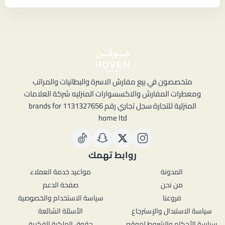
متخصصون في بيع مفارش الاسرة والبطانيات والمراتب
ومعطرات المفارش والاكسسوارات المنزليه شركة العلامات
المنزلية للتجارة سجل تجاري رقم 1131327656 brands for
home ltd
روابط تهمك
المدونة
مواعيد خدمة العملاء
من نحن
صفحة الدعم
فروعنا
سياسة الاستخدام والخصوصية
سياسة الاستبدال والإسترجاع
الأسئلة الشائعة
سياسة الأحكام والشروط لموقع
حقوق الملكية الفكرية