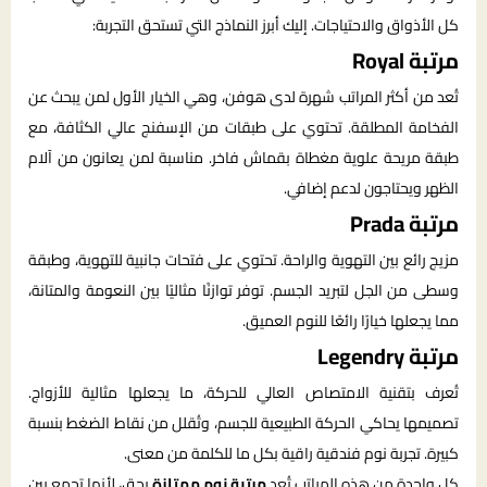
كل الأذواق والاحتياجات. إليك أبرز النماذج التي تستحق التجربة:
مرتبة Royal
تُعد من أكثر المراتب شهرة لدى هوفن، وهي الخيار الأول لمن يبحث عن
الفخامة المطلقة. تحتوي على طبقات من الإسفنج عالي الكثافة، مع
طبقة مريحة علوية مغطاة بقماش فاخر. مناسبة لمن يعانون من آلام
الظهر ويحتاجون لدعم إضافي.
مرتبة Prada
مزيج رائع بين التهوية والراحة. تحتوي على فتحات جانبية للتهوية، وطبقة
وسطى من الجل لتبريد الجسم. توفر توازنًا مثاليًا بين النعومة والمتانة،
مما يجعلها خيارًا رائعًا للنوم العميق.
مرتبة Legendry
تُعرف بتقنية الامتصاص العالي للحركة، ما يجعلها مثالية للأزواج.
تصميمها يحاكي الحركة الطبيعية للجسم، وتُقلل من نقاط الضغط بنسبة
كبيرة. تجربة نوم فندقية راقية بكل ما للكلمة من معنى.
كل واحدة من هذه المراتب تُعد
مرتبة نوم ممتازة
بحق، لأنها تجمع بين