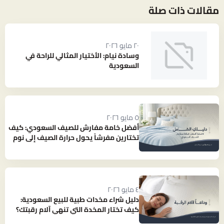
مقالات ذات صلة
٢٠ مايو ٢٠٢٦
وسادة نيام: الأختيار المثالي للراحة في
السعودية
٥ مايو ٢٠٢٦
أفضل خامة مفارش للصيف السعودي: كيف
تختارين مفرشاً يحول حرارة الصيف إلى نوم
بارد ومنعش؟
٤ مايو ٢٠٢٦
دليل شراء مخدات طبية للبيع السعودية:
كيف تختار المخدة التي تنهي آلام رقبتك؟