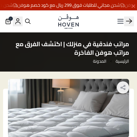
شحن مجاني للطلبات فوق 299 ريال مع كود خصم هوفن
شحن مجاني للطلبا
٠
مفارش هوڤن
مراتب فندقية في منزلك | اكتشف الفرق مع
مراتب هوفن الفاخرة
الرئيسية
المدونة