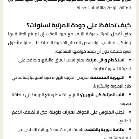
المتانة، الراحة، والتقنيات الحديثة.
كيف تحافظ على جودة المرتبة لسنوات؟
حتى أفضل المراتب عرضة للتلف مع مرور الوقت إن لم يتم العناية بها
بالشكل المناسب. إليك بعض النصائح الذهبية للحفاظ على مرتبتك لأطول
فترة ممكنة دون أن تفقد خواصها الفندقية:
استخدام واقي مرتبة:
يمنع تسرب العرق والبقع، ويحافظ على
الطبقة العلوية نظيفة.
التهوية المنتظمة:
تعريض المرتبة للهواء مرة أسبوعيًا يُساعد في
طرد الرطوبة والبكتيريا.
قلب المرتبة كل شهرين:
لتوزيع الضغط ومنع الهبوط في منطقة
معينة.
تجنب الجلوس على الحواف لفترات طويلة:
حتى لا تُضعف الدعم
الجانبي.
نظافة دورية بالشفط:
باستخدام مكنسة كهربائية للتخلص من
الغبار والشوائب.