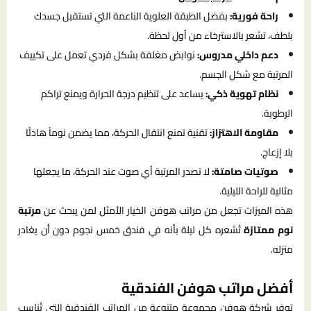
راحة فورية:
بفضل الطبقة العلوية الناعمة التي تستقبل جسدك
بلطف، تشعر بالاسترخاء من أول لحظة.
دعم داخلي مدروس:
نوابض مغلفة بشكل فردي تعمل على تكييف
المرتبة مع شكل الجسم.
نظام تهوية ذكي:
يساعد على تنظيم درجة الحرارة ويمنع تراكم
الرطوبة.
مقاومة الاهتزاز:
تقنية تمنع انتقال الحركة، مما يضمن نوماً هادئًا
بلا إزعاج.
صوتيات صامتة:
لا تصدر المرتبة أي صوت عند الحركة، ما يجعلها
مثالية للراحة الليلية.
هذه الميزات تجعل من مراتب هوفن الخيار الأمثل لمن يبحث عن
مرتبة
نوم ممتازة
تُشعره كل ليلة بأنه في فندق خمس نجوم دون أن يغادر
منزله.
أفضل مراتب هوفن الفندقية
توفر شركة هوفن مجموعة متنوعة من المراتب الفندقية التي تُناسب