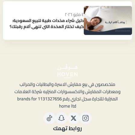
٤ مايو ٢٠٢٦
دليل شراء مخدات طبية للبيع السعودية:
كيف تختار المخدة التي تنهي آلام رقبتك؟
متخصصون في بيع مفارش الاسرة والبطانيات والمراتب
ومعطرات المفارش والاكسسوارات المنزليه شركة العلامات
المنزلية للتجارة سجل تجاري رقم 1131327656 brands for
home ltd
روابط تهمك