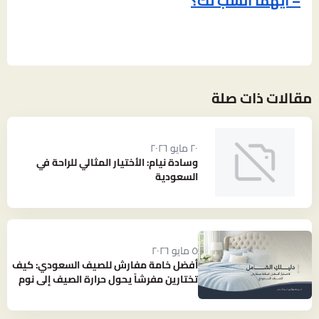
– أيهما أنسب لك؟
مقالات ذات صلة
٢٠ مايو ٢٠٢٦
وسادة نيام: الأختيار المثالي للراحة في
السعودية
٥ مايو ٢٠٢٦
أفضل خامة مفارش للصيف السعودي: كيف
تختارين مفرشاً يحول حرارة الصيف إلى نوم
بارد ومنعش؟