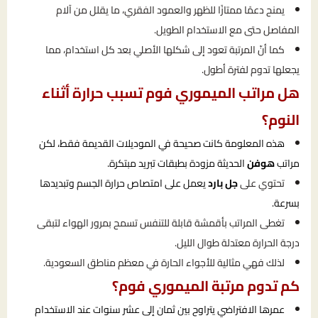
يمنح دعمًا ممتازًا للظهر والعمود الفقري، ما يقلل من آلام
المفاصل حتى مع الاستخدام الطويل.
كما أنّ المرتبة تعود إلى شكلها الأصلي بعد كل استخدام، مما
يجعلها تدوم لفترة أطول.
هل مراتب الميموري فوم تسبب حرارة أثناء
النوم؟
هذه المعلومة كانت صحيحة في الموديلات القديمة فقط، لكن
مراتب
هوفن
الحديثة مزودة بطبقات تبريد مبتكرة.
تحتوي على
جل بارد
يعمل على امتصاص حرارة الجسم وتبديدها
بسرعة.
تغطى المراتب بأقمشة قابلة للتنفس تسمح بمرور الهواء لتبقى
درجة الحرارة معتدلة طوال الليل.
لذلك فهي مثالية للأجواء الحارة في معظم مناطق السعودية.
كم تدوم مرتبة الميموري فوم؟
عمرها الافتراضي يتراوح بين ثمان إلى عشر سنوات عند الاستخدام