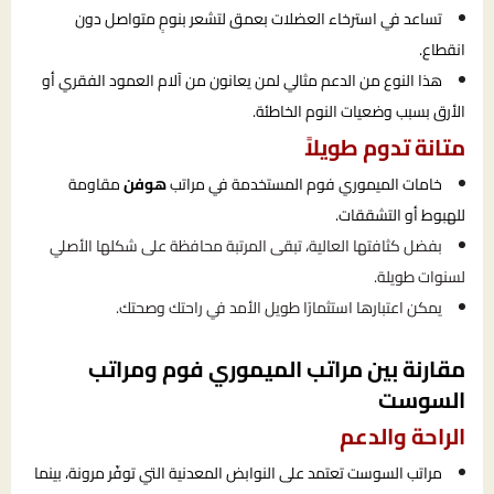
تساعد في استرخاء العضلات بعمق لتشعر بنومٍ متواصل دون
انقطاع.
هذا النوع من الدعم مثالي لمن يعانون من آلام العمود الفقري أو
الأرق بسبب وضعيات النوم الخاطئة.
متانة تدوم طويلاً
خامات الميموري فوم المستخدمة في مراتب
هوفن
مقاومة
للهبوط أو التشققات.
بفضل كثافتها العالية، تبقى المرتبة محافظة على شكلها الأصلي
لسنوات طويلة.
يمكن اعتبارها استثمارًا طويل الأمد في راحتك وصحتك.
مقارنة بين مراتب الميموري فوم ومراتب
السوست
الراحة والدعم
مراتب السوست تعتمد على النوابض المعدنية التي توفّر مرونة، بينما