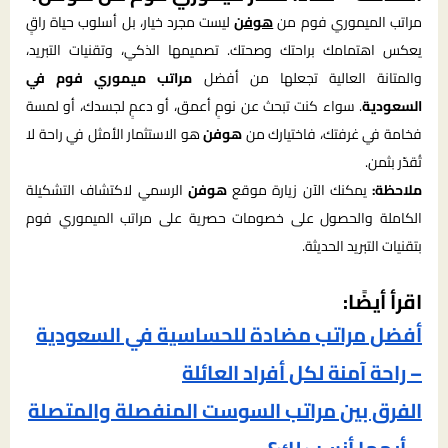
مراتب الميموري فوم من
هوفن
ليست مجرد خيار، بل أسلوب حياة راقٍ
يعكس اهتمامك براحتك وصحتك. تصميمها الذكي، وتقنيات التبريد،
والمتانة العالية تجعلها من أفضل
مراتب ميموري فوم في
السعودية
. سواء كنت تبحث عن نومٍ أعمق، أو دعمٍ لجسدك، أو لمسة
فخامة في غرفتك، فاختيارك من
هوفن
هو الاستثمار الأمثل في راحة لا
تُقدّر بثمن.
ملاحظة:
يمكنك الآن زيارة موقع
هوفن
الرسمي لاكتشاف التشكيلة
الكاملة والحصول على خصومات حصرية على مراتب الميموري فوم
بتقنيات التبريد الحديثة.
اقرأ أيضًا:
أفضل مراتب مضادة للحساسية في السعودية
– راحة آمنة لكل أفراد العائلة
الفرق بين مراتب السوست المنفصلة والمتصلة