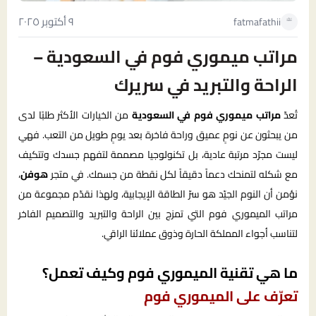
٩ أكتوبر ٢٠٢٥
fatmafathii
مراتب ميموري فوم في السعودية –
الراحة والتبريد في سريرك
تُعدّ
مراتب ميموري فوم في السعودية
من الخيارات الأكثر طلبًا لدى
من يبحثون عن نومٍ عميق وراحة فاخرة بعد يومٍ طويل من التعب. فهي
ليست مجرّد مرتبة عادية، بل تكنولوجيا مصممة لتفهم جسدك وتتكيف
مع شكله لتمنحك دعماً دقيقاً لكل نقطة من جسمك. في متجر
هوفن
،
نؤمن أن النوم الجيّد هو سرّ الطاقة الإيجابية، ولهذا نقدّم مجموعة من
مراتب الميموري فوم التي تمزج بين الراحة والتبريد والتصميم الفاخر
لتناسب أجواء المملكة الحارة وذوق عملائنا الراقي.
ما هي تقنية الميموري فوم وكيف تعمل؟
تعرّف على الميموري فوم