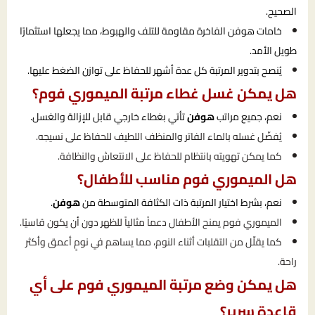
الصحيح.
خامات هوفن الفاخرة مقاومة للتلف والهبوط، مما يجعلها استثمارًا
طويل الأمد.
يُنصح بتدوير المرتبة كل عدة أشهر للحفاظ على توازن الضغط عليها.
هل يمكن غسل غطاء مرتبة الميموري فوم؟
نعم، جميع مراتب
هوفن
تأتي بغطاء خارجي قابل للإزالة والغسل.
يُفضّل غسله بالماء الفاتر والمنظف اللطيف للحفاظ على نسيجه.
كما يمكن تهويته بانتظام للحفاظ على الانتعاش والنظافة.
هل الميموري فوم مناسب للأطفال؟
نعم، بشرط اختيار المرتبة ذات الكثافة المتوسطة من
هوفن
.
الميموري فوم يمنح الأطفال دعماً مثالياً للظهر دون أن يكون قاسيًا.
كما يقلّل من التقلبات أثناء النوم، مما يساهم في نومٍ أعمق وأكثر
راحة.
هل يمكن وضع مرتبة الميموري فوم على أي
قاعدة سرير؟