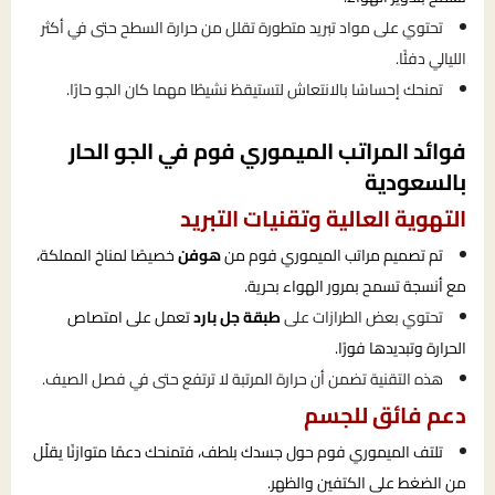
تحتوي على مواد تبريد متطورة تقلل من حرارة السطح حتى في أكثر
الليالي دفئًا.
تمنحك إحساسًا بالانتعاش لتستيقظ نشيطًا مهما كان الجو حارًا.
فوائد المراتب الميموري فوم في الجو الحار
بالسعودية
التهوية العالية وتقنيات التبريد
تم تصميم مراتب الميموري فوم من
هوفن
خصيصًا لمناخ المملكة،
مع أنسجة تسمح بمرور الهواء بحرية.
تحتوي بعض الطرازات على
طبقة جل بارد
تعمل على امتصاص
الحرارة وتبديدها فورًا.
هذه التقنية تضمن أن حرارة المرتبة لا ترتفع حتى في فصل الصيف.
دعم فائق للجسم
تلتف الميموري فوم حول جسدك بلطف، فتمنحك دعمًا متوازنًا يقلّل
من الضغط على الكتفين والظهر.