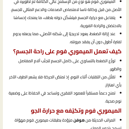
الميموري فوم هو نوع من الإسفنج عالي الكثافة تم تطويره في
الأصل من قبل وكالة ناسا لامتصاص الصدمات والدعم المثالي للجسم.
يتفاعل مع حرارة الجسم فيتشكّل حوله بلطف، ما يمنحك إحساسًا
بالاحتضان والراحة الفورية.
عند إزالة الضغط، يعود تدريجيًا إلى شكله الأصلي، مما يجعله يدوم
لفترة أطول دون أن يفقد مرونته.
كيف تعمل الميموري فوم على راحة الجسم؟
توزّع الضغط بالتساوي على كامل الجسم لتجنّب آلام المفاصل
والظهر.
تقلّل من التقلبات أثناء النوم، إذ تمتصّ الحركة فلا يشعر الطرف الآخر
بأي اهتزاز.
تمنح دعماً مستقراً للعمود الفقري وتساعد في الحفاظ على وضعية
نوم صحية.
الميموري فوم وتكيّفه مع حرارة الجو
المراتب الحديثة من
هوفن
مزوّدة بطبقات ميموري فوم مهوّاة
تسمح بتدوير الهواء.