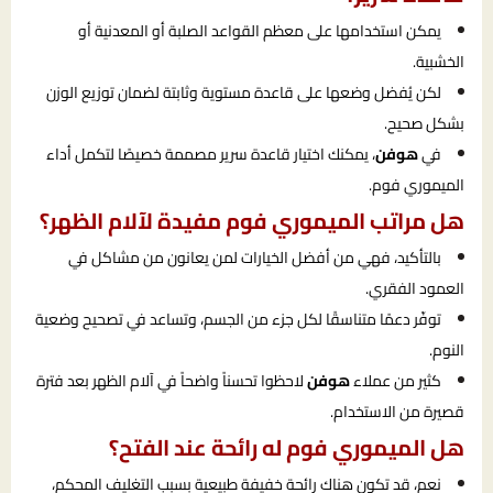
يمكن استخدامها على معظم القواعد الصلبة أو المعدنية أو
الخشبية.
لكن يُفضل وضعها على قاعدة مستوية وثابتة لضمان توزيع الوزن
بشكل صحيح.
في
هوفن
، يمكنك اختيار قاعدة سرير مصممة خصيصًا لتكمل أداء
الميموري فوم.
هل مراتب الميموري فوم مفيدة لآلام الظهر؟
بالتأكيد، فهي من أفضل الخيارات لمن يعانون من مشاكل في
العمود الفقري.
توفّر دعمًا متناسقًا لكل جزء من الجسم، وتساعد في تصحيح وضعية
النوم.
كثير من عملاء
هوفن
لاحظوا تحسناً واضحاً في آلام الظهر بعد فترة
قصيرة من الاستخدام.
هل الميموري فوم له رائحة عند الفتح؟
نعم، قد تكون هناك رائحة خفيفة طبيعية بسبب التغليف المحكم،