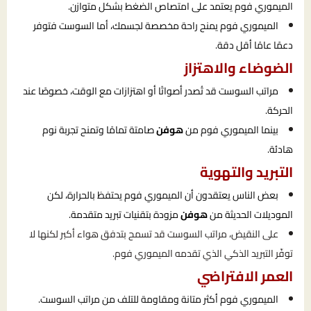
الميموري فوم يعتمد على امتصاص الضغط بشكل متوازن.
الميموري فوم يمنح راحة مخصصة لجسمك، أما السوست فتوفر
دعمًا عامًا أقل دقة.
الضوضاء والاهتزاز
مراتب السوست قد تُصدر أصواتًا أو اهتزازات مع الوقت، خصوصًا عند
الحركة.
بينما الميموري فوم من
هوفن
صامتة تمامًا وتمنح تجربة نوم
هادئة.
التبريد والتهوية
بعض الناس يعتقدون أن الميموري فوم يحتفظ بالحرارة، لكن
الموديلات الحديثة من
هوفن
مزودة بتقنيات تبريد متقدمة.
على النقيض، مراتب السوست قد تسمح بتدفق هواء أكبر لكنها لا
توفّر التبريد الذكي الذي تقدمه الميموري فوم.
العمر الافتراضي
الميموري فوم أكثر متانة ومقاومة للتلف من مراتب السوست.