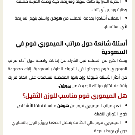
التجربة الشرائية كانت سهلة وسريعة، حيث وصلت المرتبة مغلفة
بعناية وبدون أي تلف.
العملاء أشادوا بخدمة العملاء من
هوفن
واستجابتهم السريعة
لأي استفسار.
أسئلة شائعة حول مراتب الميموري فوم في
السعودية
يبحث الكثير من العملاء قبل الشراء عن إجابات واضحة حول أداء مراتب
الميموري فوم وجودتها في الأجواء الحارة بالسعودية. إليك مجموعة
من أكثر الأسئلة شيوعًا وإجاباتها المفصّلة لتساعدك على اتخاذ قرارك
بثقة عند اختيار مرتبتك الجديدة من
هوفن
.
هل الميموري فوم مناسب للوزن الثقيل؟
نعم، مراتب الميموري فوم من
هوفن
مناسبة تمامًا للأشخاص
ذوي الأوزان الثقيلة.
الميموري فوم عالي الكثافة يتحمّل الضغط ويوزّع الوزن بالتساوي
دون أن يهبط بسرعة.