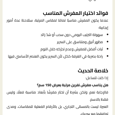
فوائد اختيار المفرش المناسب
عندما يكون المفرش مناسبًا تمامًا لمقاس المرتبة، ستلاحظ عدة أمور
إيجابية:
سهولة الترتيب اليومي دون سحب أو شدّ زائد
مظهر أنيق ومتناسق على السرير
ثبات أفضل للمفرش وعدم تحرّكه خلال النوم
راحة بصرية في الغرفة ككل، لأن السرير يكون العنصر الأساسي فيها
خلاصة الحديث
إذا كنت تتساءل:
هل يناسب مفرش نفرين مرتبة بعرض 150 سم؟
فالإجابة نعم، ولكن بشرط أن تختار مفرشًا بأبعاد مناسبة فعلًا، وليس
فقط بالاسم.
العبرة ليست بالمسمّى التجاري، بل بالأرقام الفعلية للمقاسات، ومدى
توافقها مع سريرك.