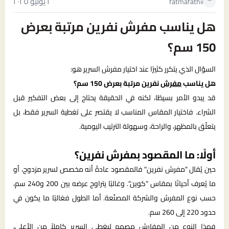
٢ يوليو ٢٠٢٥
fatmafathii
هل يناسب مفرش نفرين مرتبة بعرض
150 سم؟
السؤال الذي يتكرر كثيرًا عند اختيار مفرش السرير هو:
هل يناسب
مفرش
نفرين مرتبة بعرض 150 سم؟
قد يبدو الأمر بسيطًا، لكنه في الحقيقة يحتاج إلى بعض التفكير قبل
الشراء. فاختيار المقاس المناسب لا يقتصر على تغطية السرير فقط، بل
يتعلّق بالمظهر، والراحة، وسهولة الترتيب اليومية.
أولًا: ما المقصود بمفرش نفرين؟
حين يُقال "مفرش نفرين" فالمقصود عادةً أنه مخصص لسرير مزدوج، أو
ما يُعرف أحيانًا بمقاس "كوين". وغالبًا يتراوح عرضه بين 200 و240 سم،
حسب نوع المفرش والشركة المصنّعة. أما الطول فغالبًا ما يكون في
حدود 220 إلى 260 سم.
فهذا النوع من المفارش مصمم ليغطي السرير كاملاً من الأعلى،