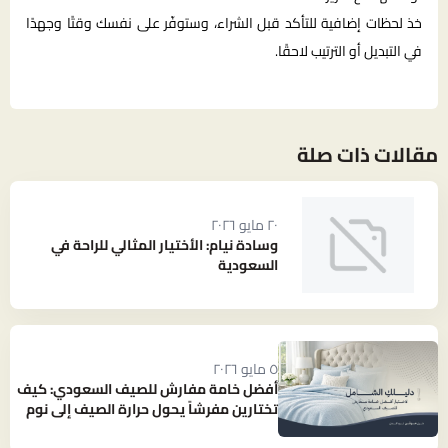
خذ لحظات إضافية للتأكد قبل الشراء، وستوفّر على نفسك وقتًا وجهدًا
في التبديل أو الترتيب لاحقًا.
مقالات ذات صلة
٢٠ مايو ٢٠٢٦
وسادة نيام: الأختيار المثالي للراحة في
السعودية
٥ مايو ٢٠٢٦
أفضل خامة مفارش للصيف السعودي: كيف
تختارين مفرشاً يحول حرارة الصيف إلى نوم
بارد ومنعش؟