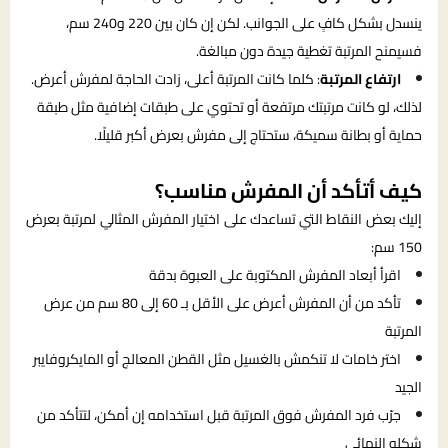
ينسدل بشكل كافٍ على الجوانب. لكن إن كان بين 220 و240 سم،
فسيمنح المرتبة تغطية جيدة دون مبالغة.
ارتفاع المرتبة
: كلما كانت المرتبة أعلى، زادت الحاجة لمفرش أعرض.
لذلك، لو كانت مرتبتك مرتفعة أو تحتوي على طبقات إضافية مثل طبقة
حماية أو بطانة سميكة، ستحتاج إلى مفرش بعرض أكبر قليلًا.
كيف أتأكد أن المفرش مناسب؟
إليك بعض النقاط التي تساعدك على اختيار المفرش المثالي لمرتبة بعرض
150 سم:
اقرأ أبعاد المفرش المكتوبة على العبوة بدقة
تأكد من أن المفرش أعرض على الأقل بـ 60 إلى 80 سم من عرض
المرتبة
اختر خامات لا تنكمش بالغسيل مثل القطن المعالج أو المايكروفايبر
الجيد
جرّب فرد المفرش فوق المرتبة قبل استخدامه إن أمكن، لتتأكد من
شكله النهائي