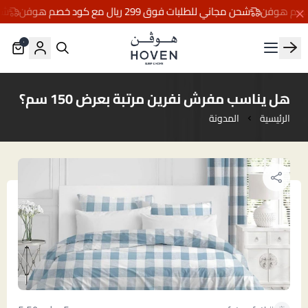
شحن مجاني للطلبات فوق 299 ريال مع كود خصم هوفن
شحن مج
٠
مفارش هوڤن
هل يناسب مفرش نفرين مرتبة بعرض 150 سم؟
الرئيسية
المدونة