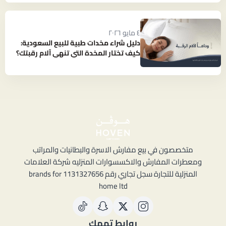
٤ مايو ٢٠٢٦
دليل شراء مخدات طبية للبيع السعودية:
كيف تختار المخدة التي تنهي آلام رقبتك؟
متخصصون في بيع مفارش الاسرة والبطانيات والمراتب
ومعطرات المفارش والاكسسوارات المنزليه شركة العلامات
المنزلية للتجارة سجل تجاري رقم 1131327656 brands for
home ltd
روابط تهمك