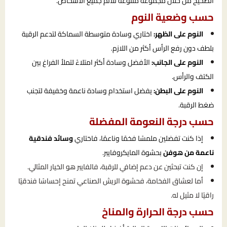
الصحيح من خلال مجموعة متنوعة تلائم جميع الأشخاص.
حسب وضعية النوم
النوم على الظهر:
اختاري وسادة متوسطة السماكة لتدعم الرقبة
بلطف دون رفع الرأس أكثر من اللازم.
النوم على الجانب:
الأفضل وسادة أكثر امتلاءً لتملأ الفراغ بين
الكتف والرأس.
النوم على البطن:
يفضل استخدام وسادة ناعمة وخفيفة لتجنب
ضغط الرقبة.
حسب درجة النعومة المفضلة
إذا كنت تفضلين ملمسًا فخمًا وناعمًا، فاختاري
وسائد فندقية
ناعمة من هوفن
بحشوة المايكروفايبر.
إن كنت تبحثين عن دعم إضافي للرقبة، فالفايبر هو الخيار المثالي.
أما لعشاق الفخامة، فحشوة الريش الصناعي تمنح إحساسًا فندقيًا
راقيًا لا مثيل له.
حسب درجة الحرارة والمناخ