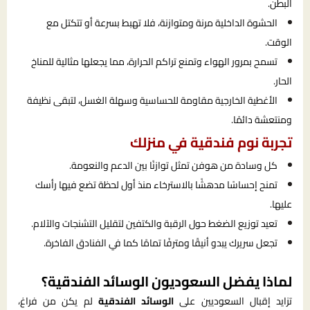
البطن.
الحشوة الداخلية مرنة ومتوازنة، فلا تهبط بسرعة أو تتكتل مع
الوقت.
تسمح بمرور الهواء وتمنع تراكم الحرارة، مما يجعلها مثالية للمناخ
الحار.
الأغطية الخارجية مقاومة للحساسية وسهلة الغسل، لتبقى نظيفة
ومنتعشة دائمًا.
تجربة نوم فندقية في منزلك
كل وسادة من هوفن تمثل توازنًا بين الدعم والنعومة.
تمنح إحساسًا مدهشًا بالاسترخاء منذ أول لحظة تضع فيها رأسك
عليها.
تعيد توزيع الضغط حول الرقبة والكتفين لتقليل التشنجات والآلام.
تجعل سريرك يبدو أنيقًا ومترفًا تمامًا كما في الفنادق الفاخرة.
لماذا يفضل السعوديون الوسائد الفندقية؟
تزايد إقبال السعوديين على
الوسائد الفندقية
لم يكن من فراغ،