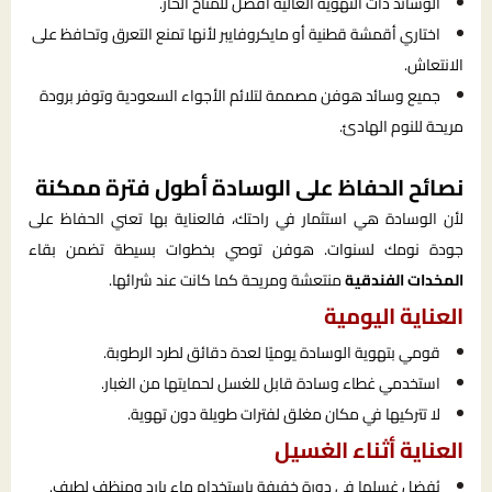
الوسائد ذات التهوية العالية أفضل للمناخ الحار.
اختاري أقمشة قطنية أو مايكروفايبر لأنها تمنع التعرق وتحافظ على
الانتعاش.
جميع وسائد هوفن مصممة لتلائم الأجواء السعودية وتوفر برودة
مريحة للنوم الهادئ.
نصائح الحفاظ على الوسادة أطول فترة ممكنة
لأن الوسادة هي استثمار في راحتك، فالعناية بها تعني الحفاظ على
جودة نومك لسنوات. هوفن توصي بخطوات بسيطة تضمن بقاء
المخدات الفندقية
منتعشة ومريحة كما كانت عند شرائها.
العناية اليومية
قومي بتهوية الوسادة يوميًا لعدة دقائق لطرد الرطوبة.
استخدمي غطاء وسادة قابل للغسل لحمايتها من الغبار.
لا تتركيها في مكان مغلق لفترات طويلة دون تهوية.
العناية أثناء الغسيل
يُفضل غسلها في دورة خفيفة باستخدام ماء بارد ومنظف لطيف.