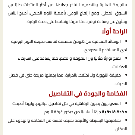
فالجودة العالية والتصميم الفاخر جعلاها من أكثر المنتجات طلبًا في
السوق المحلي. ومع ارتفاع الوعي بأهمية النوم الصحي، أصبح الناس
يبحثون عن وسادة توفر دعمًا مريحًا وتحافظ على صحة الرقبة.
الراحة أولًا
الوسائد الفندقية من هوفن مصممة لتناسب طبيعة النوم اليومية
لدى المستخدم السعودي.
تمنح توازنًا مثاليًا بين النعومة والدعم، مما يساعد على استرخاء
العضلات.
خفيفة التهوية ولا تحتفظ بالحرارة، مما يجعلها مريحة حتى في فصل
الصيف.
الفخامة والجودة في التفاصيل
السعوديون يحبون الرفاهية في كل تفاصيل حياتهم، ولهذا أصبحت
مخدة فندقية
جزءًا أساسيًا من ديكور غرفة النوم.
تصاميمها البسيطة والأنيقة تضيف لمسة من الفخامة والهدوء على
المكان.