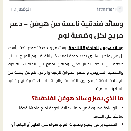
١٢ نوفمبر ٢٠٢٥
fatmafathii
وسائد فندقية ناعمة من هوفن – دعم
مريح لكل وضعية نوم
وسائد هوفن الفندقية الناعمة
ليست مجرد مخدة تضعها تحت رأسك،
بل هي عنصر أساسي يحدد جودة نومك كل ليلة. فالنوم المريح لا يأتي
صدفة، بل نتيجة لاختيار ذكي ومتقن يجمع بين الخامات الفاخرة،
والتصميم المدروس، والدعم المتوازن للرقبة والرأس. هوفن جعلت من
الوسادة تحفة تجمع بين الفخامة والراحة لتمنحك تجربة نوم تشبه
الفنادق العالمية.
ما الذي يميز وسائد هوفن الفندقية؟
الوسادة مصنوعة من خامات عالية الجودة تمنح ملمسًا فخمًا
وناعمًا على البشرة.
التصميم يراعي جميع وضعيات النوم، سواء على الظهر أو الجانب أو