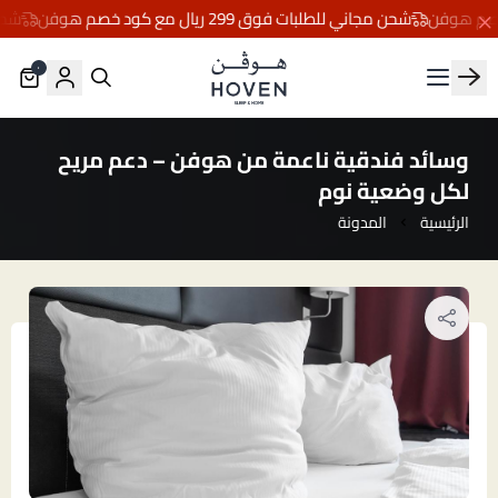
شحن مجاني للطلبات فوق 299 ريال مع كود خصم هوفن
شحن مجاني
٠
مفارش هوڤن
وسائد فندقية ناعمة من هوفن – دعم مريح
لكل وضعية نوم
الرئيسية
المدونة