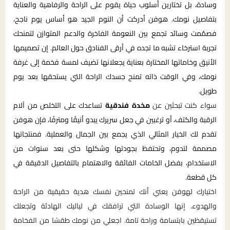
وسادة، بل تختارين أسلوب حياة يقوم على الراحة والرفاهية والعناية
بتفاصيل نومك. هوفن أدركت أن النوم الجيد هو أساس يوم ناجح،
فصمّمت وسائد تجمع بين النعومة الفاخرة والدعم المتوازن لتمنحك
تجربة استرخاء تشبه ما تجده في أرقى الفنادق حول العالم. إن تصميمها
الأنيق وخاماتها المختارة بعناية يجعلانها تضيف لمسة فخمة إلى غرفة
نومك، وفي الوقت ذاته تمنح جسدك الراحة التي يستحقها بعد يوم
طويل.
سواء كنت تبحثين عن
مخدة فندقية
تساعدك على التخلص من آلام
الرقبة والكتف، أو ترغبين في جعل سريرك يبدو أنيقًا ومترفًا، فإن هوفن
تقدم لك الخيار المثالي الذي يجمع بين الجمال والعملية. فمنتجاتها
مصممة لتدوم، وتحتفظ بجودتها وشكلها حتى بعد سنوات من
الاستخدام، بفضل الخامات الفائقة والاهتمام بالتفاصيل الدقيقة في
كل قطعة.
اختيارك لهوفن يعني أنك تمنحين نفسك هدية حقيقية من الراحة
والهدوء. إنها الوسادة التي ترافقك في لياليك الهادئة وتجعلك
تستيقظين بابتسامة وراحة تامة. اجعلي من نومك طقسًا من الفخامة