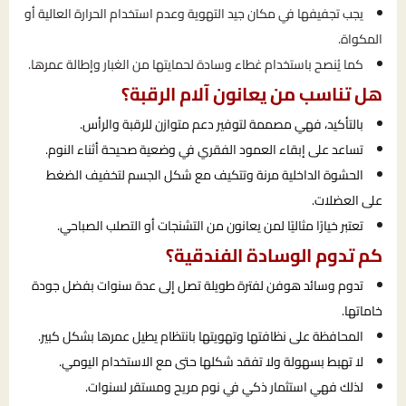
يجب تجفيفها في مكان جيد التهوية وعدم استخدام الحرارة العالية أو
المكواة.
كما يُنصح باستخدام غطاء وسادة لحمايتها من الغبار وإطالة عمرها.
هل تناسب من يعانون آلام الرقبة؟
بالتأكيد، فهي مصممة لتوفير دعم متوازن للرقبة والرأس.
تساعد على إبقاء العمود الفقري في وضعية صحيحة أثناء النوم.
الحشوة الداخلية مرنة وتتكيف مع شكل الجسم لتخفيف الضغط
على العضلات.
تعتبر خيارًا مثاليًا لمن يعانون من التشنجات أو التصلب الصباحي.
كم تدوم الوسادة الفندقية؟
تدوم وسائد هوفن لفترة طويلة تصل إلى عدة سنوات بفضل جودة
خاماتها.
المحافظة على نظافتها وتهويتها بانتظام يطيل عمرها بشكل كبير.
لا تهبط بسهولة ولا تفقد شكلها حتى مع الاستخدام اليومي.
لذلك فهي استثمار ذكي في نوم مريح ومستقر لسنوات.