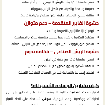
تمنح ملمسًا فاخرًا يشبه الريش الطبيعي لكنها أكثر متانة.
خفيفة وناعمة وتتكيف مع شكل الرأس بسهولة.
مثالية لمحبي الوسائد الطرية الذين يبحثون عن راحة غامرة.
حشوة الفايبر المتقدمة – دعم متوازن
توفر توازنًا مثاليًا بين النعومة والثبات.
مضادة للبكتيريا والغبار، مما يجعلها مناسبة لمرضى الحساسية.
تسمح بمرور الهواء لتبقى الوسادة باردة حتى في الليالي الدافئة.
حشوة الريش الصناعي – فخامة تدوم
تعطي ملمسًا فاخرًا مع خفة في الوزن.
لا تفقد شكلها بسهولة حتى مع الاستخدام المتكرر.
تضيف إحساسًا بالفخامة كما في الوسائد الفندقية الأصلية.
كيف تختارين الوسادة الأنسب لك؟
اختيار
مخدة فندقية
مثالية لا يعتمد فقط على المظهر، بل على
احتياجاتك ووضعية نومك اليومية.
هوفن
تساعدك على اتخاذ القرار