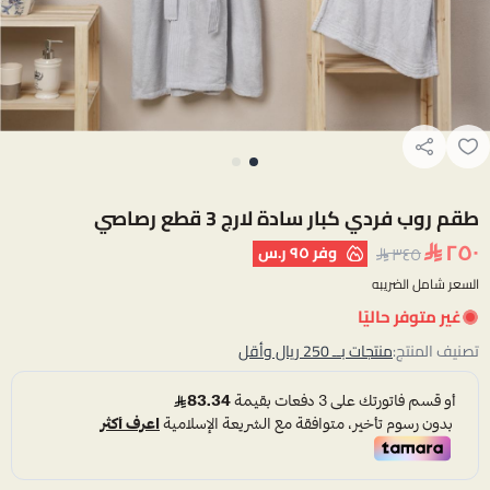
طقم روب فردي كبار سادة لارج 3 قطع رصاصي
٢٥٠
وفر
٩٥ ر.س
٣٤٥
السعر شامل الضريبه
غير متوفر حاليًا
تصنيف المنتج:
منتجات بــ 250 ريال وأقل