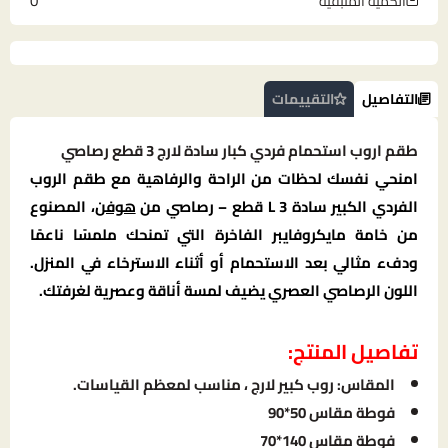
0
الكمية المتبقية
التفاصيل
التقييمات
طقم اروب استحمام فردي كبار سادة لارج 3 قطع رصاصي
امنحي نفسك لحظات من الراحة والرفاهية مع طقم الروب
الفردي الكبير سادة L 3 قطع – رصاصي من
هوفن
، المصنوع
من خامة مايكروفايبر الفاخرة التي تمنحك ملمسًا ناعمًا
ودفء مثالي بعد الاستحمام أو أثناء الاسترخاء في المنزل.
اللون الرصاصي العصري يضيف لمسة أناقة وعصرية لغرفتك.
تفاصيل المنتج:
المقاس: روب كبير لارج ، مناسب لمعظم القياسات.
فوطة مقاس 50*90
فوطة مقاس 140*70