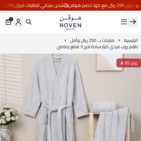
 كود خصم هوفن
شحن مجاني للطلبات فوق 299 ريال مع كود خصم هوفن
٠
مفارش هوڤن
الرئيسية
منتجات بــ 250 ريال وأقل
طقم روب فردي كبار سادة لارج 3 قطع رصاصي
وفر 95